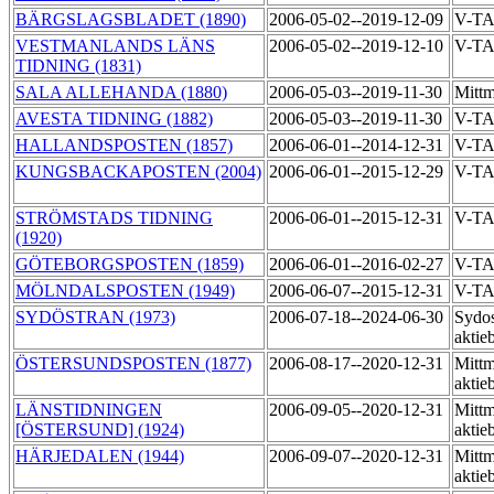
BÄRGSLAGSBLADET (1890)
2006-05-02--2019-12-09
V-T
VESTMANLANDS LÄNS
2006-05-02--2019-12-10
V-T
TIDNING (1831)
SALA ALLEHANDA (1880)
2006-05-03--2019-11-30
Mittm
AVESTA TIDNING (1882)
2006-05-03--2019-11-30
V-T
HALLANDSPOSTEN (1857)
2006-06-01--2014-12-31
V-T
KUNGSBACKAPOSTEN (2004)
2006-06-01--2015-12-29
V-T
STRÖMSTADS TIDNING
2006-06-01--2015-12-31
V-T
(1920)
GÖTEBORGSPOSTEN (1859)
2006-06-01--2016-02-27
V-T
MÖLNDALSPOSTEN (1949)
2006-06-07--2015-12-31
V-T
SYDÖSTRAN (1973)
2006-07-18--2024-06-30
Sydos
aktie
ÖSTERSUNDSPOSTEN (1877)
2006-08-17--2020-12-31
Mittm
aktie
LÄNSTIDNINGEN
2006-09-05--2020-12-31
Mittm
[ÖSTERSUND] (1924)
aktie
HÄRJEDALEN (1944)
2006-09-07--2020-12-31
Mittm
aktie