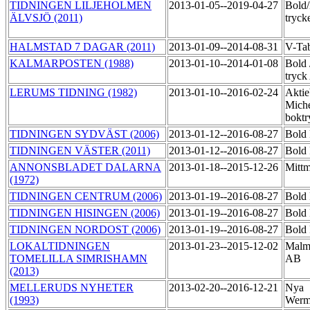
TIDNINGEN LILJEHOLMEN
2013-01-05--2019-04-27
Bold
ÄLVSJÖ (2011)
tryck
HALMSTAD 7 DAGAR (2011)
2013-01-09--2014-08-31
V-Ta
KALMARPOSTEN (1988)
2013-01-10--2014-01-08
Bold 
tryc
LERUMS TIDNING (1982)
2013-01-10--2016-02-24
Aktie
Miche
boktr
TIDNINGEN SYDVÄST (2006)
2013-01-12--2016-08-27
Bold 
TIDNINGEN VÄSTER (2011)
2013-01-12--2016-08-27
Bold 
ANNONSBLADET DALARNA
2013-01-18--2015-12-26
Mittm
(1972)
TIDNINGEN CENTRUM (2006)
2013-01-19--2016-08-27
Bold 
TIDNINGEN HISINGEN (2006)
2013-01-19--2016-08-27
Bold 
TIDNINGEN NORDOST (2006)
2013-01-19--2016-08-27
Bold 
LOKALTIDNINGEN
2013-01-23--2015-12-02
Malmö
TOMELILLA SIMRISHAMN
AB
(2013)
MELLERUDS NYHETER
2013-02-20--2016-12-21
Nya
(1993)
Werm