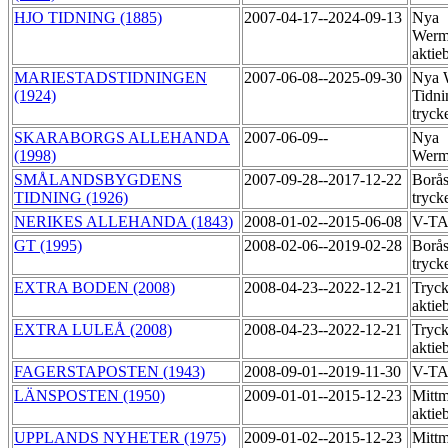
HJO TIDNING (1885)
2007-04-17--2024-09-13
Nya
Werm
aktie
MARIESTADSTIDNINGEN
2007-06-08--2025-09-30
Nya 
(1924)
Tidni
tryck
SKARABORGS ALLEHANDA
2007-06-09--
Nya
(1998)
Werm
SMÅLANDSBYGDENS
2007-09-28--2017-12-22
Borås
TIDNING (1926)
tryck
NERIKES ALLEHANDA (1843)
2008-01-02--2015-06-08
V-T
GT (1995)
2008-02-06--2019-02-28
Borås
tryck
EXTRA BODEN (2008)
2008-04-23--2022-12-21
Tryck
aktie
EXTRA LULEÅ (2008)
2008-04-23--2022-12-21
Tryck
aktie
FAGERSTAPOSTEN (1943)
2008-09-01--2019-11-30
V-T
LÄNSPOSTEN (1950)
2009-01-01--2015-12-23
Mittm
aktie
UPPLANDS NYHETER (1975)
2009-01-02--2015-12-23
Mittm