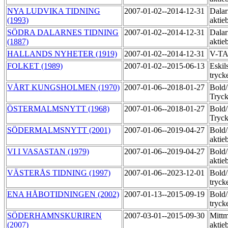
NYA LUDVIKA TIDNING
2007-01-02--2014-12-31
Dalar
(1993)
aktie
SÖDRA DALARNES TIDNING
2007-01-02--2014-12-31
Dalar
(1887)
aktie
HALLANDS NYHETER (1919)
2007-01-02--2014-12-31
V-T
FOLKET (1989)
2007-01-02--2015-06-13
Eskil
tryck
VÅRT KUNGSHOLMEN (1970)
2007-01-06--2018-01-27
Bold
Tryck
ÖSTERMALMSNYTT (1968)
2007-01-06--2018-01-27
Bold
Tryck
SÖDERMALMSNYTT (2001)
2007-01-06--2019-04-27
Bold
aktie
VI I VASASTAN (1979)
2007-01-06--2019-04-27
Bold
aktie
VÄSTERÅS TIDNING (1997)
2007-01-06--2023-12-01
Bold
tryck
ENA HÅBOTIDNINGEN (2002)
2007-01-13--2015-09-19
Bold
tryck
SÖDERHAMNSKURIREN
2007-03-01--2015-09-30
Mittm
(2007)
aktie