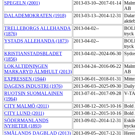
SPEGELN (2001)
2013-03-10--2017-01-14
Malmö
AB
DALADEMOKRATEN (1918)
2013-03-13--2014-12-31
Dalar
aktie
TRELLEBORGS ALLEHANDA
2013-04-02--
BOLD
(1876)
tryck
YSTADS ALLEHANDA (1873)
2013-04-02--
BOLD
tryck
KRISTIANSTADSBLADET
2013-04-02--2024-06-30
Sydo
(1856)
LOKALTIDNINGEN
2013-04-24--2016-06-22
Malmö
MARKARYD ÄLMHULT (2013)
AB
EXPRESSEN (1944)
2013-06-01--2018-01-31
Mitt
DAGENS INDUSTRI (1976)
2013-06-03--2025-09-30
Daily
RUOTSIN SUOMALAINEN
2013-07-01--2017-09-28
V-T
(1964)
CITY MALMÖ (2011)
2013-08-12--2015-10-16
Bold
CITY LUND (2011)
2013-08-12--2015-10-16
Bold
SÖDERMANLANDS
2013-09-02--2014-12-31
Eskil
NYHETER (1893)
tryck
SMÅLANDS DAGBLAD (2013)
2013-09-05--2017-12-31
Heren