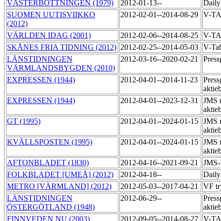
VÄSTERBOTTNINGEN (1979)
2012-01-13--
Daily
SUOMEN UUTISVIIKKO
2012-02-01--2014-08-29
V-T
(2012)
VÄRLDEN IDAG (2001)
2012-02-06--2014-08-25
V-T
SKÅNES FRIA TIDNING (2012)
2012-02-25--2014-05-03
V-Ta
LÄNSTIDNINGEN
2012-03-16--2020-02-21
Press
VÄRMLANDSBYGDEN (2010)
EXPRESSEN (1944)
2012-04-01--2014-11-23
Press
aktie
EXPRESSEN (1944)
2012-04-01--2023-12-31
JMS 
aktie
GT (1995)
2012-04-01--2024-01-15
JMS 
aktie
KVÄLLSPOSTEN (1995)
2012-04-01--2024-01-15
JMS 
aktie
AFTONBLADET (1830)
2012-04-16--2021-09-21
JMS-
FOLKBLADET [UMEÅ] (2012)
2012-04-18--
Daily
METRO [VÄRMLAND] (2012)
2012-05-03--2017-04-21
VF tr
LÄNSTIDNINGEN
2012-06-29--
Press
ÖSTERGÖTLAND (1948)
aktie
FINNVEDEN NU (2003)
2012-09-05--2014-08-27
V-T