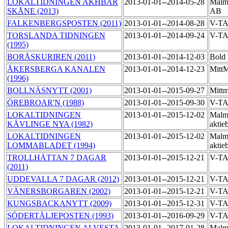
LOKALTIDNINGEN AKHBAR
2013-01-01--2014-05-28
Malmö
SKÅNE (2013)
AB
FALKENBERGSPOSTEN (2011)
2013-01-01--2014-08-28
V-T
TORSLANDA TIDNINGEN
2013-01-01--2014-09-24
V-TA
(1995)
BORÅSKURIREN (2011)
2013-01-01--2014-12-03
Bold 
ÅKERSBERGA KANALEN
2013-01-01--2014-12-23
MittM
(1996)
BOLLNÄSNYTT (2001)
2013-01-01--2015-09-27
Mittm
ÖREBROAR'N (1988)
2013-01-01--2015-09-30
V-T
LOKALTIDNINGEN
2013-01-01--2015-12-02
Malmö
KÄVLINGE NYA (1982)
aktie
LOKALTIDNINGEN
2013-01-01--2015-12-02
Malmö
LOMMABLADET (1994)
aktie
TROLLHÄTTAN 7 DAGAR
2013-01-01--2015-12-21
V-T
(2011)
UDDEVALLA 7 DAGAR (2012)
2013-01-01--2015-12-21
V-T
VÄNERSBORGAREN (2002)
2013-01-01--2015-12-21
V-TA
KUNGSBACKANYTT (2009)
2013-01-01--2015-12-31
V-T
SÖDERTÄLJEPOSTEN (1993)
2013-01-01--2016-09-29
V-T
LOKALTIDNINGEN ALVESTA
2013-01-01--2017-01-28
Malmö