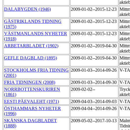
aktie
DALABYGDEN (1946)
2009-01-02--2015-12-23
Mittm
aktie
GÄSTRIKLANDS TIDNING
2009-01-02--2015-12-23
Mittm
(1975)
aktie
VÄSTMANLANDS NYHETER
2009-01-02--2015-12-23
Mittm
(1918)
aktie
ARBETARBLADET (1902)
2009-01-02--2019-04-30
Mittm
aktie
GEFLE DAGBLAD (1895)
2009-01-02--2019-04-30
Mittm
aktie
STOCKHOLMS FRIA TIDNING
2009-01-03--2014-09-26
V-T
(2001)
FRIA TIDNINGEN (2008)
2009-01-03--2014-09-30
V-T
NORRBOTTENSKURIREN
2009-02-02--
Tryck
(1861)
aktie
EESTI PÄEVALEHT (1971)
2009-04-03--2014-09-03
V-T
ÖSTHAMMARS NYHETER
2009-04-04--2014-09-26
V-T
(1996)
SKÅNSKA DAGBLADET
2009-05-02--2017-10-13
Malm
(1888)
Tidni