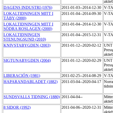
aktie
DAGENS INDUSTRI (1976)
2011-01-03--2014-12-30
V-TA
LOKALTIDNINGEN MITT I
2011-01-04--2014-09-30
V-T
TÄBY (2000)
LOKALTIDNINGEN MITT I
2011-01-04--2014-12-30
V-T
SÖDRA ROSLAGEN (2000)
LOKALTIDNINGEN
2011-01-04--2015-12-31
V-TA
STENUNGSUND (2010)
KNIVSTABYGDEN (2003)
2011-01-12--2020-02-12
UNT 
Press
aktie
SIGTUNABYGDEN (2004)
2011-01-12--2020-02-29
UNT 
Press
aktie
LIBERACIÓN (1981)
2011-02-25--2014-08-29
V-T
HAPARANDABLADET (1882)
2011-03-04--2020-04-17
Norra
tidni
SUNDSVALLS TIDNING (1880)
2011-04-04--
Mittm
aktie
8 SIDOR (1992)
2011-04-06--2020-12-31
Mittm
aktie