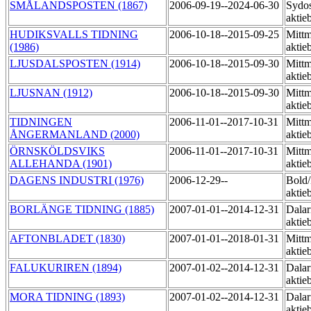
SMÅLANDSPOSTEN (1867)
2006-09-19--2024-06-30
Sydos
aktie
HUDIKSVALLS TIDNING
2006-10-18--2015-09-25
Mittm
(1986)
aktie
LJUSDALSPOSTEN (1914)
2006-10-18--2015-09-30
Mittm
akti
LJUSNAN (1912)
2006-10-18--2015-09-30
Mittm
aktie
TIDNINGEN
2006-11-01--2017-10-31
Mittm
ÅNGERMANLAND (2000)
aktie
ÖRNSKÖLDSVIKS
2006-11-01--2017-10-31
Mittm
ALLEHANDA (1901)
akti
DAGENS INDUSTRI (1976)
2006-12-29--
Bold
aktie
BORLÄNGE TIDNING (1885)
2007-01-01--2014-12-31
Dalar
aktie
AFTONBLADET (1830)
2007-01-01--2018-01-31
Mittm
aktie
FALUKURIREN (1894)
2007-01-02--2014-12-31
Dalar
aktie
MORA TIDNING (1893)
2007-01-02--2014-12-31
Dalar
aktie