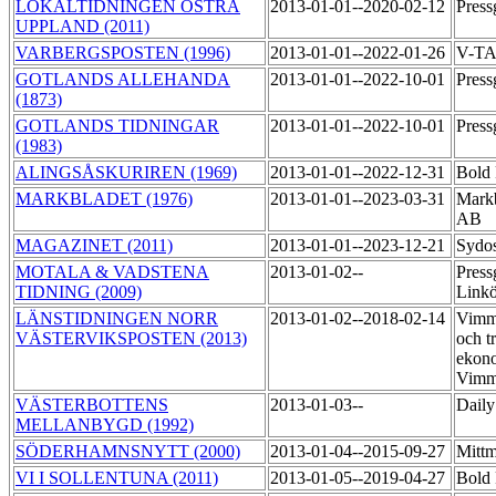
LOKALTIDNINGEN ÖSTRA
2013-01-01--2020-02-12
Press
UPPLAND (2011)
VARBERGSPOSTEN (1996)
2013-01-01--2022-01-26
V-TA
GOTLANDS ALLEHANDA
2013-01-01--2022-10-01
Pres
(1873)
GOTLANDS TIDNINGAR
2013-01-01--2022-10-01
Pres
(1983)
ALINGSÅSKURIREN (1969)
2013-01-01--2022-12-31
Bold 
MARKBLADET (1976)
2013-01-01--2023-03-31
Markb
AB
MAGAZINET (2011)
2013-01-01--2023-12-21
Sydo
MOTALA & VADSTENA
2013-01-02--
Press
TIDNING (2009)
Link
LÄNSTIDNINGEN NORR
2013-01-02--2018-02-14
Vimme
VÄSTERVIKSPOSTEN (2013)
och t
ekono
Vimm
VÄSTERBOTTENS
2013-01-03--
Daily
MELLANBYGD (1992)
SÖDERHAMNSNYTT (2000)
2013-01-04--2015-09-27
Mittm
VI I SOLLENTUNA (2011)
2013-01-05--2019-04-27
Bold 