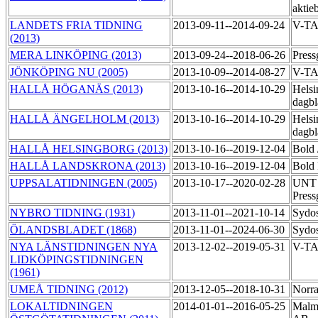
aktie
LANDETS FRIA TIDNING
2013-09-11--2014-09-24
V-T
(2013)
MERA LINKÖPING (2013)
2013-09-24--2018-06-26
Press
JÖNKÖPING NU (2005)
2013-10-09--2014-08-27
V-T
HALLÅ HÖGANÄS (2013)
2013-10-16--2014-10-29
Helsi
dagbl
HALLÅ ÄNGELHOLM (2013)
2013-10-16--2014-10-29
Helsi
dagbl
HALLÅ HELSINGBORG (2013)
2013-10-16--2019-12-04
Bold
HALLÅ LANDSKRONA (2013)
2013-10-16--2019-12-04
Bold 
UPPSALATIDNINGEN (2005)
2013-10-17--2020-02-28
UNT 
Press
NYBRO TIDNING (1931)
2013-11-01--2021-10-14
Sydos
ÖLANDSBLADET (1868)
2013-11-01--2024-06-30
Sydo
NYA LÄNSTIDNINGEN NYA
2013-12-02--2019-05-31
V-T
LIDKÖPINGSTIDNINGEN
(1961)
UMEÅ TIDNING (2012)
2013-12-05--2018-10-31
Norra
LOKALTIDNINGEN
2014-01-01--2016-05-25
Malmö