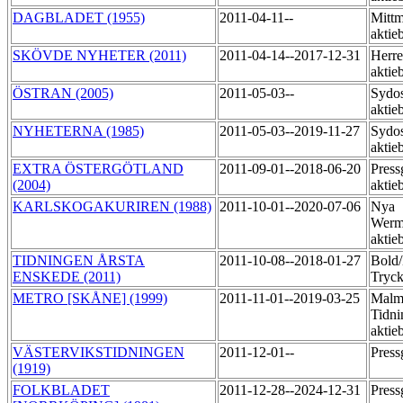
DAGBLADET (1955)
2011-04-11--
Mittm
aktie
SKÖVDE NYHETER (2011)
2011-04-14--2017-12-31
Herre
aktie
ÖSTRAN (2005)
2011-05-03--
Sydos
aktie
NYHETERNA (1985)
2011-05-03--2019-11-27
Sydos
aktie
EXTRA ÖSTERGÖTLAND
2011-09-01--2018-06-20
Press
(2004)
aktie
KARLSKOGAKURIREN (1988)
2011-10-01--2020-07-06
Nya
Werm
aktie
TIDNINGEN ÅRSTA
2011-10-08--2018-01-27
Bold
ENSKEDE (2011)
Tryck
METRO [SKÅNE] (1999)
2011-11-01--2019-03-25
Malm
Tidni
aktie
VÄSTERVIKSTIDNINGEN
2011-12-01--
Pres
(1919)
FOLKBLADET
2011-12-28--2024-12-31
Pres