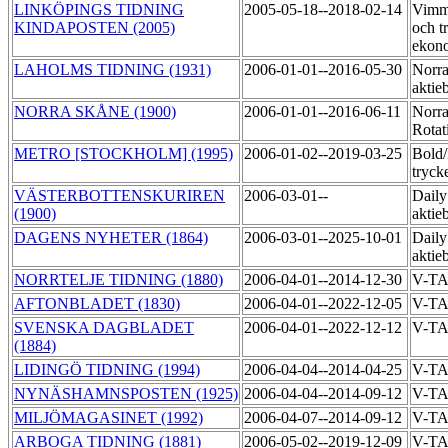
LINKÖPINGS TIDNING
2005-05-18--2018-02-14
Vimme
KINDAPOSTEN (2005)
och t
ekon
LAHOLMS TIDNING (1931)
2006-01-01--2016-05-30
Norra
aktie
NORRA SKÅNE (1900)
2006-01-01--2016-06-11
Norr
Rotat
METRO [STOCKHOLM] (1995)
2006-01-02--2019-03-25
Bold
tryck
VÄSTERBOTTENSKURIREN
2006-03-01--
Daily
(1900)
aktie
DAGENS NYHETER (1864)
2006-03-01--2025-10-01
Daily
aktie
NORRTELJE TIDNING (1880)
2006-04-01--2014-12-30
V-T
AFTONBLADET (1830)
2006-04-01--2022-12-05
V-T
SVENSKA DAGBLADET
2006-04-01--2022-12-12
V-T
(1884)
LIDINGÖ TIDNING (1994)
2006-04-04--2014-04-25
V-T
NYNÄSHAMNSPOSTEN (1925)
2006-04-04--2014-09-12
V-T
MILJÖMAGASINET (1992)
2006-04-07--2014-09-12
V-T
ARBOGA TIDNING (1881)
2006-05-02--2019-12-09
V-T