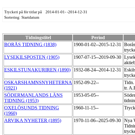
Tryckeri på för titlar på 2014-01-01- -2014-12-31
Sortering: Startdatum
Tidningstitel
Period
BORÅS TIDNING (1838)
1900-01-02--2015-12-31
Borås
tryck
LYSEKILSPOSTEN (1905)
1907-07-15--2019-09-30
Lysek
aktie
ESKILSTUNAKURIREN (1890)
1932-08-24--2014-12-31
Eskil
tryck
OSKARSHAMNSNYHETERNA
1952-09-22--
Tidn.
(1921)
tr. A
SÖDERMANLANDS LÄNS
1953-05-05--
Söder
TIDNING (1953)
tidni
OXELÖSUNDS TIDNING
1960-11-15--
Tryck
(1960)
ARVIKA NYHETER (1895)
1970-11-06--2025-09-30
Nya 
Tidni
tryck