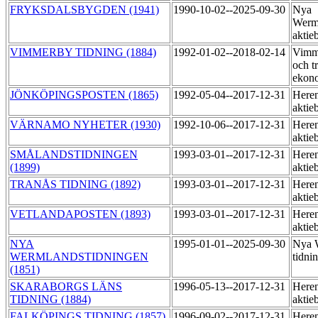
FRYKSDALSBYGDEN (1941)
1990-10-02--2025-09-30
Nya
Werm
aktie
VIMMERBY TIDNING (1884)
1992-01-02--2018-02-14
Vimme
och t
ekon
JÖNKÖPINGSPOSTEN (1865)
1992-05-04--2017-12-31
Heren
aktie
VÄRNAMO NYHETER (1930)
1992-10-06--2017-12-31
Heren
aktie
SMÅLANDSTIDNINGEN
1993-03-01--2017-12-31
Heren
(1899)
aktie
TRANÅS TIDNING (1892)
1993-03-01--2017-12-31
Heren
aktie
VETLANDAPOSTEN (1893)
1993-03-01--2017-12-31
Heren
aktie
NYA
1995-01-01--2025-09-30
Nya 
WERMLANDSTIDNINGEN
tidni
(1851)
SKARABORGS LÄNS
1996-05-13--2017-12-31
Heren
TIDNING (1884)
aktie
FALKÖPINGS TIDNING (1857)
1996-09-02--2017-12-31
Heren