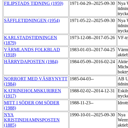
FILIPSTADS TIDNING (1959)
1971-04-29--2025-09-30
Nya 
tidni
tryck
SÄFFLETIDNINGEN (1954)
1971-05-22--2025-09-30
Nya 
tidni
tryck
KARLSTADSTIDNINGEN
1973-12-08--2017-05-26
VF-t
(1879)
VÄRMLANDS FOLKBLAD
1983-01-03--2017-04-25
Värml
(1918)
aktie
HÄRRYDAPOSTEN (1984)
1984-05-09--2016-02-24
Aktie
Miche
boktr
NORRORT MED VÄSBYNYTT
1985-04-03--
AB U
(1984)
tidni
KATRINEHOLMSKURIREN
1988-02-02--2014-12-31
Eskil
(1917)
tryck
MITT I SÖDER OM SÖDER
1988-11-23--
Idrot
(1988)
NYA
1990-10-01--2025-09-30
Nya
KRISTINEHAMNSPOSTEN
Werm
(1885)
aktie