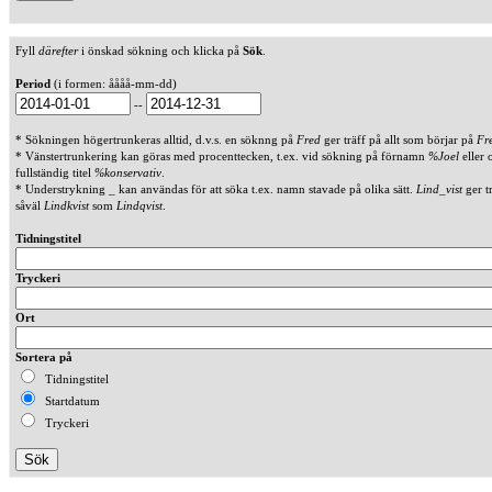
Fyll
därefter
i önskad sökning och klicka på
Sök
.
Period
(i formen: åååå-mm-dd)
--
* Sökningen högertrunkeras alltid, d.v.s. en söknng på
Fred
ger träff på allt som börjar på
Fr
* Vänstertrunkering kan göras med procenttecken, t.ex. vid sökning på förnamn
%Joel
eller 
fullständig titel
%konservativ
.
* Understrykning _ kan användas för att söka t.ex. namn stavade på olika sätt.
Lind_vist
ger t
såväl
Lindkvist
som
Lindqvist
.
Tidningstitel
Tryckeri
Ort
Sortera på
Tidningstitel
Startdatum
Tryckeri