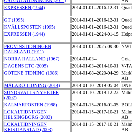
ÖSTGÖTATIDNINGEN (2011)
AB
EXPRESSEN (1944)
2014-01-01--2016-12-31
Quad
GT (1995)
2014-01-01--2016-12-31
Quad
KVÄLLSPOSTEN (1995)
2014-01-01--2016-12-31
Quad
EXPRESSEN (1944)
2014-01-01--2024-01-15
Help
PROVINSTIDNINGEN
2014-01-01--2025-09-30
NWT
DALSLAND (1911)
NORRA HALLAND (1967)
2014-01-03--
Gota
DAGENS ETC (2005)
2014-01-03--2014-10-01
V-T
GÖTENE TIDNING (1986)
2014-01-08--2020-04-29
Markb
AB
MÄLARÖ TIDNING (2014)
2014-01-10--2019-05-04
DNEX
SUNDSVALLS NYHETER
2014-01-10--2019-12-23
Mittm
(2007)
KALMARPOSTEN (1988)
2014-01-15--2016-01-05
BOLD
LOKALTIDNINGEN
2014-01-15--2017-10-21
Malmö
HELSINGBORG (2003)
AB
LOKALTIDNINGEN
2014-01-15--2017-10-21
Malmö
KRISTIANSTAD (2003)
AB