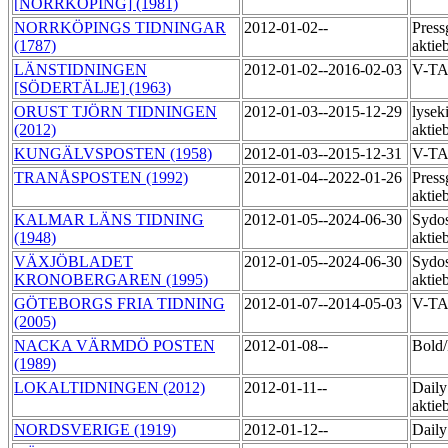
[NORRKÖPING] (1981)
NORRKÖPINGS TIDNINGAR
2012-01-02--
Press
(1787)
aktie
LÄNSTIDNINGEN
2012-01-02--2016-02-03
V-T
[SÖDERTÄLJE] (1963)
ORUST TJÖRN TIDNINGEN
2012-01-03--2015-12-29
lyseki
(2012)
akti
KUNGÄLVSPOSTEN (1958)
2012-01-03--2015-12-31
V-TA
TRANÅSPOSTEN (1992)
2012-01-04--2022-01-26
Press
aktie
KALMAR LÄNS TIDNING
2012-01-05--2024-06-30
Sydos
(1948)
aktie
VÄXJÖBLADET
2012-01-05--2024-06-30
Sydos
KRONOBERGAREN (1995)
aktie
GÖTEBORGS FRIA TIDNING
2012-01-07--2014-05-03
V-TA
(2005)
NACKA VÄRMDÖ POSTEN
2012-01-08--
Bol
(1989)
LOKALTIDNINGEN (2012)
2012-01-11--
Daily
aktie
NORDSVERIGE (1919)
2012-01-12--
Daily