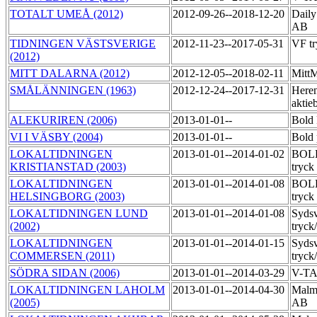
TOTALT UMEÅ (2012)
2012-09-26--2018-12-20
Daily
AB
TIDNINGEN VÄSTSVERIGE
2012-11-23--2017-05-31
VF tr
(2012)
MITT DALARNA (2012)
2012-12-05--2018-02-11
MittM
SMÅLÄNNINGEN (1963)
2012-12-24--2017-12-31
Heren
aktie
ALEKURIREN (2006)
2013-01-01--
Bold 
VI I VÄSBY (2004)
2013-01-01--
Bold 
LOKALTIDNINGEN
2013-01-01--2014-01-02
BOLD
KRISTIANSTAD (2003)
tryck
LOKALTIDNINGEN
2013-01-01--2014-01-08
BOLD
HELSINGBORG (2003)
tryck
LOKALTIDNINGEN LUND
2013-01-01--2014-01-08
Syds
(2002)
tryck
LOKALTIDNINGEN
2013-01-01--2014-01-15
Syds
COMMERSEN (2011)
tryck
SÖDRA SIDAN (2006)
2013-01-01--2014-03-29
V-T
LOKALTIDNINGEN LAHOLM
2013-01-01--2014-04-30
Malmö
(2005)
AB