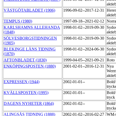
aktie
VÄSTGÖTABLADET (1906)
1996-09-02--2017-12-31
Heren
aktie
TEMPUS (1980)
1997-09-18--2021-02-12
Norra
KARLSHAMNS ALLEHANDA
1998-01-02--2019-09-30
Sydos
(1848)
aktie
SÖLVESBORGSTIDNINGEN
1998-01-02--2019-09-30
Sydos
(1905)
aktie
BLEKINGE LÄNS TIDNING
1998-01-02--2024-06-30
Sydos
(1870)
aktie
AFTONBLADET (1830)
1999-04-05--2021-09-21
Roto
ENKÖPINGSPOSTEN (1880)
2001-02-01--2016-12-31
Nya
Werm
aktie
EXPRESSEN (1944)
2002-01-01--
Bold
tryck
KVÄLLSPOSTEN (1995)
2002-01-01--
Bold
tryck
DAGENS NYHETER (1864)
2002-01-02--
Bold
tryck
ALINGSÅS TIDNING (1888)
2002-01-02--2016-02-27
WM-t