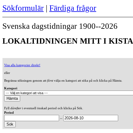
Sökformulär
|
Färdiga frågor
Svenska dagstidningar 1900--2026
LOKALTIDNINGEN MITT I KISTA 
Visa alla kategorier direkt!
eller
Begränsa sökningen genom att
först
välja en kategori att söka på och klicka på Hämta.
Kategori
Fyll
därefter
i eventuell önskad period och klicka på Sök.
Period
--