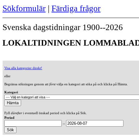
Sökformulär
|
Färdiga frågor
Svenska dagstidningar 1900--2026
LOKALTIDNINGEN LOMMABLADE
Visa alla kategorier direkt!
eller
Begränsa sökningen genom att
först
välja en kategori att söka på och klicka på Hämta.
Kategori
Fyll
därefter
i eventuell önskad period och klicka på Sök.
Period
--