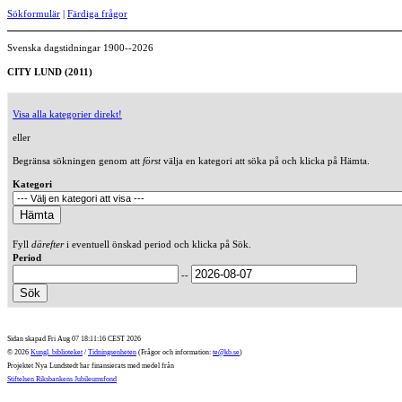
Sökformulär
|
Färdiga frågor
Svenska dagstidningar 1900--2026
CITY LUND (2011)
Visa alla kategorier direkt!
eller
Begränsa sökningen genom att
först
välja en kategori att söka på och klicka på Hämta.
Kategori
Fyll
därefter
i eventuell önskad period och klicka på Sök.
Period
--
Sidan skapad Fri Aug 07 18:11:16 CEST 2026
© 2026
Kungl. biblioteket
/
Tidningsenheten
(Frågor och information:
te@kb.se
)
Projektet Nya Lundstedt har finansierats med medel från
Stiftelsen Riksbankens Jubileumsfond