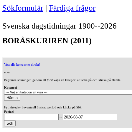
Sökformulär
|
Färdiga frågor
Svenska dagstidningar 1900--2026
BORÅSKURIREN (2011)
Visa alla kategorier direkt!
eller
Begränsa sökningen genom att
först
välja en kategori att söka på och klicka på Hämta.
Kategori
Fyll
därefter
i eventuell önskad period och klicka på Sök.
Period
--