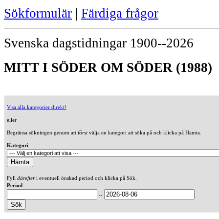
Sökformulär
|
Färdiga frågor
Svenska dagstidningar 1900--2026
MITT I SÖDER OM SÖDER (1988)
Visa alla kategorier direkt!
eller
Begränsa sökningen genom att
först
välja en kategori att söka på och klicka på Hämta.
Kategori
Fyll
därefter
i eventuell önskad period och klicka på Sök.
Period
--