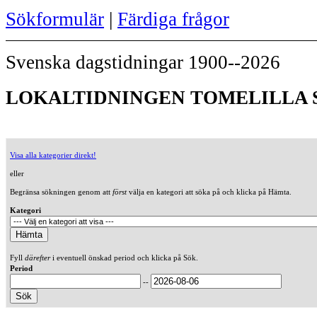
Sökformulär
|
Färdiga frågor
Svenska dagstidningar 1900--2026
LOKALTIDNINGEN TOMELILLA S
Visa alla kategorier direkt!
eller
Begränsa sökningen genom att
först
välja en kategori att söka på och klicka på Hämta.
Kategori
Fyll
därefter
i eventuell önskad period och klicka på Sök.
Period
--