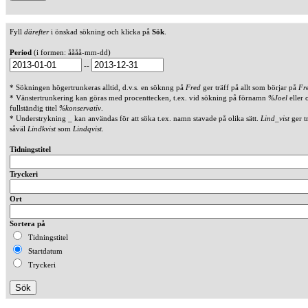
Fyll
därefter
i önskad sökning och klicka på
Sök
.
Period
(i formen: åååå-mm-dd)
--
* Sökningen högertrunkeras alltid, d.v.s. en söknng på
Fred
ger träff på allt som börjar på
Fr
* Vänstertrunkering kan göras med procenttecken, t.ex. vid sökning på förnamn
%Joel
eller 
fullständig titel
%konservativ
.
* Understrykning _ kan användas för att söka t.ex. namn stavade på olika sätt.
Lind_vist
ger t
såväl
Lindkvist
som
Lindqvist
.
Tidningstitel
Tryckeri
Ort
Sortera på
Tidningstitel
Startdatum
Tryckeri