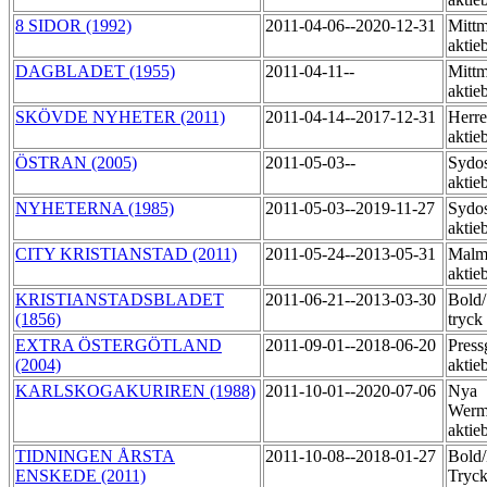
8 SIDOR (1992)
2011-04-06--2020-12-31
Mittm
aktie
DAGBLADET (1955)
2011-04-11--
Mittm
aktie
SKÖVDE NYHETER (2011)
2011-04-14--2017-12-31
Herre
aktie
ÖSTRAN (2005)
2011-05-03--
Sydos
aktie
NYHETERNA (1985)
2011-05-03--2019-11-27
Sydos
aktie
CITY KRISTIANSTAD (2011)
2011-05-24--2013-05-31
Malmö
akti
KRISTIANSTADSBLADET
2011-06-21--2013-03-30
Bold
(1856)
tryck
EXTRA ÖSTERGÖTLAND
2011-09-01--2018-06-20
Press
(2004)
aktie
KARLSKOGAKURIREN (1988)
2011-10-01--2020-07-06
Nya
Werm
aktie
TIDNINGEN ÅRSTA
2011-10-08--2018-01-27
Bold
ENSKEDE (2011)
Tryck