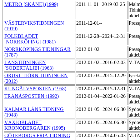
METRO [SKÅNE] (1999)
2011-11-01--2019-03-25
Malm
Tidni
aktie
VÄSTERVIKSTIDNINGEN
2011-12-01--
Pres
(1919)
FOLKBLADET
2011-12-28--2024-12-31
Pres
[NORRKÖPING] (1981)
NORRKÖPINGS TIDNINGAR
2012-01-02--
Press
(1787)
aktie
LÄNSTIDNINGEN
2012-01-02--2016-02-03
V-T
[SÖDERTÄLJE] (1963)
ORUST TJÖRN TIDNINGEN
2012-01-03--2015-12-29
lyseki
(2012)
akti
KUNGÄLVSPOSTEN (1958)
2012-01-03--2015-12-31
V-TA
TRANÅSPOSTEN (1992)
2012-01-04--2022-01-26
Press
aktie
KALMAR LÄNS TIDNING
2012-01-05--2024-06-30
Sydos
(1948)
aktie
VÄXJÖBLADET
2012-01-05--2024-06-30
Sydos
KRONOBERGAREN (1995)
aktie
GÖTEBORGS FRIA TIDNING
2012-01-07--2014-05-03
V-TA