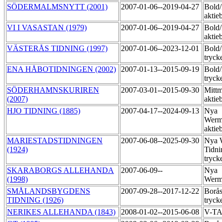
SÖDERMALMSNYTT (2001)
2007-01-06--2019-04-27
Bold
aktie
VI I VASASTAN (1979)
2007-01-06--2019-04-27
Bold
aktie
VÄSTERÅS TIDNING (1997)
2007-01-06--2023-12-01
Bold
tryck
ENA HÅBOTIDNINGEN (2002)
2007-01-13--2015-09-19
Bold
tryck
SÖDERHAMNSKURIREN
2007-03-01--2015-09-30
Mittm
(2007)
aktie
HJO TIDNING (1885)
2007-04-17--2024-09-13
Nya
Werm
aktie
MARIESTADSTIDNINGEN
2007-06-08--2025-09-30
Nya 
(1924)
Tidni
tryck
SKARABORGS ALLEHANDA
2007-06-09--
Nya
(1998)
Werm
SMÅLANDSBYGDENS
2007-09-28--2017-12-22
Borås
TIDNING (1926)
tryck
NERIKES ALLEHANDA (1843)
2008-01-02--2015-06-08
V-T