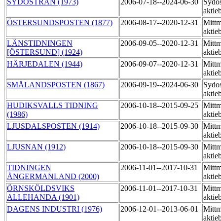
SYDÖSTRAN (1973)
2006-07-18--2024-06-30
Sydos
aktie
ÖSTERSUNDSPOSTEN (1877)
2006-08-17--2020-12-31
Mittm
aktie
LÄNSTIDNINGEN
2006-09-05--2020-12-31
Mittm
[ÖSTERSUND] (1924)
aktie
HÄRJEDALEN (1944)
2006-09-07--2020-12-31
Mittm
aktie
SMÅLANDSPOSTEN (1867)
2006-09-19--2024-06-30
Sydos
aktie
HUDIKSVALLS TIDNING
2006-10-18--2015-09-25
Mittm
(1986)
aktie
LJUSDALSPOSTEN (1914)
2006-10-18--2015-09-30
Mittm
akti
LJUSNAN (1912)
2006-10-18--2015-09-30
Mittm
aktie
TIDNINGEN
2006-11-01--2017-10-31
Mittm
ÅNGERMANLAND (2000)
aktie
ÖRNSKÖLDSVIKS
2006-11-01--2017-10-31
Mittm
ALLEHANDA (1901)
akti
DAGENS INDUSTRI (1976)
2006-12-01--2013-06-01
Mittm
aktie