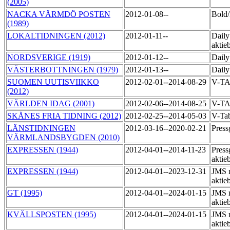
(2005)
NACKA VÄRMDÖ POSTEN
2012-01-08--
Bol
(1989)
LOKALTIDNINGEN (2012)
2012-01-11--
Daily
aktie
NORDSVERIGE (1919)
2012-01-12--
Daily
VÄSTERBOTTNINGEN (1979)
2012-01-13--
Daily
SUOMEN UUTISVIIKKO
2012-02-01--2014-08-29
V-T
(2012)
VÄRLDEN IDAG (2001)
2012-02-06--2014-08-25
V-T
SKÅNES FRIA TIDNING (2012)
2012-02-25--2014-05-03
V-Ta
LÄNSTIDNINGEN
2012-03-16--2020-02-21
Press
VÄRMLANDSBYGDEN (2010)
EXPRESSEN (1944)
2012-04-01--2014-11-23
Press
aktie
EXPRESSEN (1944)
2012-04-01--2023-12-31
JMS 
aktie
GT (1995)
2012-04-01--2024-01-15
JMS 
aktie
KVÄLLSPOSTEN (1995)
2012-04-01--2024-01-15
JMS 
aktie