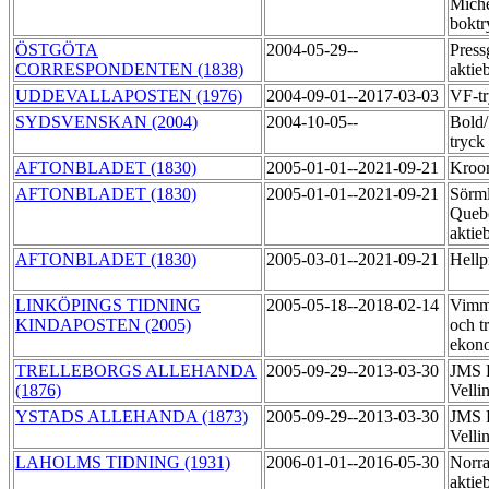
Miche
boktr
ÖSTGÖTA
2004-05-29--
Press
CORRESPONDENTEN (1838)
aktie
UDDEVALLAPOSTEN (1976)
2004-09-01--2017-03-03
VF-tr
SYDSVENSKAN (2004)
2004-10-05--
Bold
tryck
AFTONBLADET (1830)
2005-01-01--2021-09-21
Kroo
AFTONBLADET (1830)
2005-01-01--2021-09-21
Sörml
Queb
aktie
AFTONBLADET (1830)
2005-03-01--2021-09-21
Hellp
LINKÖPINGS TIDNING
2005-05-18--2018-02-14
Vimme
KINDAPOSTEN (2005)
och t
ekon
TRELLEBORGS ALLEHANDA
2005-09-29--2013-03-30
JMS R
(1876)
Velli
YSTADS ALLEHANDA (1873)
2005-09-29--2013-03-30
JMS R
Velli
LAHOLMS TIDNING (1931)
2006-01-01--2016-05-30
Norra
aktie