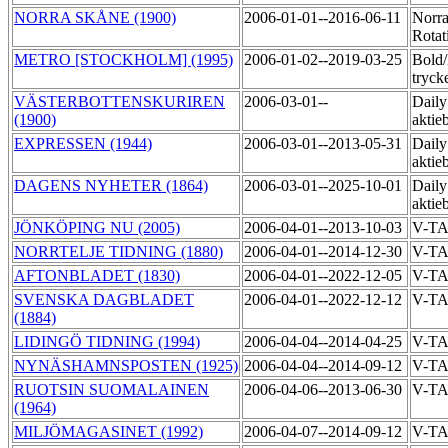
NORRA SKÅNE (1900)
2006-01-01--2016-06-11
Norr
Rotat
METRO [STOCKHOLM] (1995)
2006-01-02--2019-03-25
Bold
tryck
VÄSTERBOTTENSKURIREN
2006-03-01--
Daily
(1900)
aktie
EXPRESSEN (1944)
2006-03-01--2013-05-31
Daily
aktie
DAGENS NYHETER (1864)
2006-03-01--2025-10-01
Daily
aktie
JÖNKÖPING NU (2005)
2006-04-01--2013-10-03
V-T
NORRTELJE TIDNING (1880)
2006-04-01--2014-12-30
V-T
AFTONBLADET (1830)
2006-04-01--2022-12-05
V-T
SVENSKA DAGBLADET
2006-04-01--2022-12-12
V-T
(1884)
LIDINGÖ TIDNING (1994)
2006-04-04--2014-04-25
V-T
NYNÄSHAMNSPOSTEN (1925)
2006-04-04--2014-09-12
V-T
RUOTSIN SUOMALAINEN
2006-04-06--2013-06-30
V-T
(1964)
MILJÖMAGASINET (1992)
2006-04-07--2014-09-12
V-T