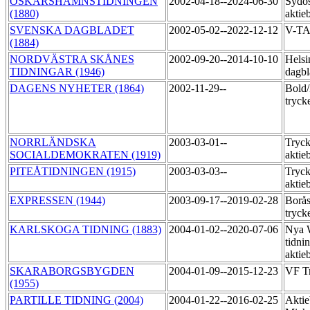
OSKARSHAMNSTIDNINGEN
2002-04-18--2024-06-30
Sydos
(1880)
aktie
SVENSKA DAGBLADET
2002-05-02--2022-12-12
V-T
(1884)
NORDVÄSTRA SKÅNES
2002-09-20--2014-10-10
Helsi
TIDNINGAR (1946)
dagbl
DAGENS NYHETER (1864)
2002-11-29--
Bold/
tryck
NORRLÄNDSKA
2003-03-01--
Tryck
SOCIALDEMOKRATEN (1919)
aktie
PITEÅTIDNINGEN (1915)
2003-03-03--
Tryck
aktie
EXPRESSEN (1944)
2003-09-17--2019-02-28
Borås
tryck
KARLSKOGA TIDNING (1883)
2004-01-02--2020-07-06
Nya 
tidni
aktie
SKARABORGSBYGDEN
2004-01-09--2015-12-23
VF T
(1955)
PARTILLE TIDNING (2004)
2004-01-22--2016-02-25
Aktie