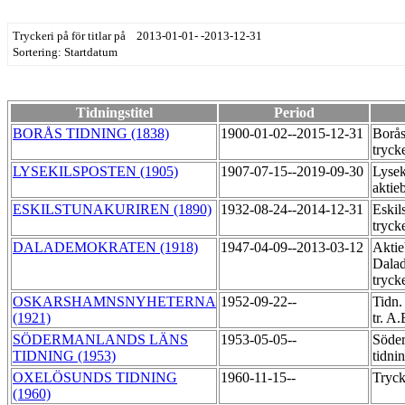
Tryckeri på för titlar på 2013-01-01- -2013-12-31
Sortering: Startdatum
Tidningstitel
Period
BORÅS TIDNING (1838)
1900-01-02--2015-12-31
Borås
tryck
LYSEKILSPOSTEN (1905)
1907-07-15--2019-09-30
Lysek
aktie
ESKILSTUNAKURIREN (1890)
1932-08-24--2014-12-31
Eskil
tryck
DALADEMOKRATEN (1918)
1947-04-09--2013-03-12
Aktie
Dala
tryck
OSKARSHAMNSNYHETERNA
1952-09-22--
Tidn.
(1921)
tr. A
SÖDERMANLANDS LÄNS
1953-05-05--
Söder
TIDNING (1953)
tidni
OXELÖSUNDS TIDNING
1960-11-15--
Tryck
(1960)