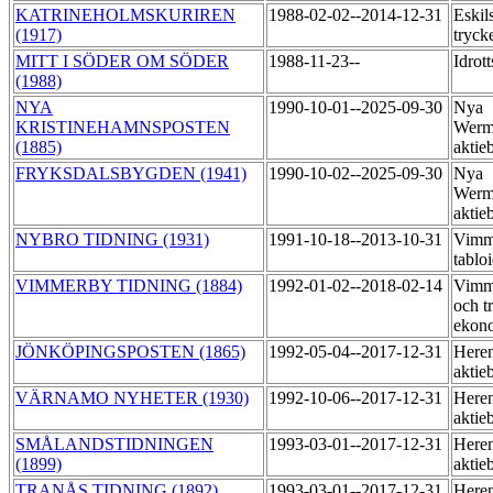
KATRINEHOLMSKURIREN
1988-02-02--2014-12-31
Eskil
(1917)
tryck
MITT I SÖDER OM SÖDER
1988-11-23--
Idrot
(1988)
NYA
1990-10-01--2025-09-30
Nya
KRISTINEHAMNSPOSTEN
Werm
(1885)
aktie
FRYKSDALSBYGDEN (1941)
1990-10-02--2025-09-30
Nya
Werm
aktie
NYBRO TIDNING (1931)
1991-10-18--2013-10-31
Vimme
tablo
VIMMERBY TIDNING (1884)
1992-01-02--2018-02-14
Vimme
och t
ekon
JÖNKÖPINGSPOSTEN (1865)
1992-05-04--2017-12-31
Heren
aktie
VÄRNAMO NYHETER (1930)
1992-10-06--2017-12-31
Heren
aktie
SMÅLANDSTIDNINGEN
1993-03-01--2017-12-31
Heren
(1899)
aktie
TRANÅS TIDNING (1892)
1993-03-01--2017-12-31
Heren