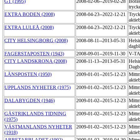
GT (1995)
2008-02-06--2019-02-28
Borås
tryck
EXTRA BODEN (2008)
2008-04-23--2022-12-21
Tryck
aktie
EXTRA LULEÅ (2008)
2008-04-23--2022-12-21
Tryck
aktie
CITY HELSINGBORG (2008)
2008-08-11--2013-05-31
Helsi
dagbl
FAGERSTAPOSTEN (1943)
2008-09-01--2019-11-30
V-T
CITY LANDSKRONA (2008)
2008-11-13--2013-05-31
Helsi
Dagb
LÄNSPOSTEN (1950)
2009-01-01--2015-12-23
Mittm
aktie
UPPLANDS NYHETER (1975)
2009-01-02--2015-12-23
Mittm
aktie
DALABYGDEN (1946)
2009-01-02--2015-12-23
Mittm
aktie
GÄSTRIKLANDS TIDNING
2009-01-02--2015-12-23
Mittm
(1975)
aktie
VÄSTMANLANDS NYHETER
2009-01-02--2015-12-23
Mittm
(1918)
aktie
ARBETARBLADET (1902)
2009-01-02--2019-04-30
Mittm