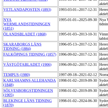
aktie
VETLANDAPOSTEN (1893)
1993-03-01--2017-12-31
Heren
aktie
NYA
1995-01-01--2025-09-30
Nya 
WERMLANDSTIDNINGEN
tidni
(1851)
ÖLANDSBLADET (1868)
1995-01-03--2013-10-31
Vimme
tablo
SKARABORGS LÄNS
1996-05-13--2017-12-31
Heren
TIDNING (1884)
aktie
FALKÖPINGS TIDNING (1857)
1996-09-02--2017-12-31
Heren
aktie
VÄSTGÖTABLADET (1906)
1996-09-02--2017-12-31
Heren
aktie
TEMPUS (1980)
1997-09-18--2021-02-12
Norra
KARLSHAMNS ALLEHANDA
1998-01-02--2019-09-30
Sydos
(1848)
aktie
SÖLVESBORGSTIDNINGEN
1998-01-02--2019-09-30
Sydos
(1905)
aktie
BLEKINGE LÄNS TIDNING
1998-01-02--2024-06-30
Sydos
(1870)
aktie