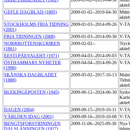
aktie
GEFLE DAGBLAD (1895)
2009-01-02--2019-04-30
Mittm
aktie
STOCKHOLMS FRIA TIDNING
2009-01-03--2014-09-26
V-T
(2001)
FRIA TIDNINGEN (2008)
2009-01-03--2014-09-30
V-T
NORRBOTTENSKURIREN
2009-02-02--
Tryck
(1861)
aktie
EESTI PÄEVALEHT (1971)
2009-04-03--2014-09-03
V-T
ÖSTHAMMARS NYHETER
2009-04-04--2014-09-26
V-T
(1996)
SKÅNSKA DAGBLADET
2009-05-02--2017-10-13
Malm
(1888)
Tidni
aktie
BLEKINGEPOSTEN (1945)
2009-06-12--2024-06-30
Sydos
Karls
aktie
DAGEN (2004)
2009-09-15--2019-10-11
V-T
VÄRLDEN IDAG (2001)
2009-09-16--2019-10-08
V-T
BENGTSFORSTIDNINGEN
2009-11-06--2025-09-30
Nya 
DALSLÄNNINGEN (1927)
tidni