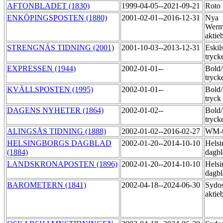
AFTONBLADET (1830)
1999-04-05--2021-09-21
Roto
ENKÖPINGSPOSTEN (1880)
2001-02-01--2016-12-31
Nya
Werm
aktie
STRENGNÄS TIDNING (2001)
2001-10-03--2013-12-31
Eskil
tryck
EXPRESSEN (1944)
2002-01-01--
Bold
tryck
KVÄLLSPOSTEN (1995)
2002-01-01--
Bold
tryck
DAGENS NYHETER (1864)
2002-01-02--
Bold
tryck
ALINGSÅS TIDNING (1888)
2002-01-02--2016-02-27
WM-t
HELSINGBORGS DAGBLAD
2002-01-20--2014-10-10
Helsi
(1884)
dagbl
LANDSKRONAPOSTEN (1896)
2002-01-20--2014-10-10
Helsi
dagbl
BAROMETERN (1841)
2002-04-18--2024-06-30
Sydos
aktie