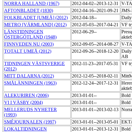
NORRA HALLAND (1967)
2012-04-02--2013-12-31
V-T
AFTONBLADET (1830)
2012-04-16--2021-09-21
JMS-
FOLKBLADET [UMEÅ] (2012)
2012-04-18--
Daily
METRO [VÄRMLAND] (2012)
2012-05-03--2017-04-21
VF tr
LÄNSTIDNINGEN
2012-06-29--
Press
ÖSTERGÖTLAND (1948)
aktie
FINNVEDEN NU (2003)
2012-09-05--2014-08-27
V-T
TOTALT UMEÅ (2012)
2012-09-26--2018-12-20
Daily
AB
TIDNINGEN VÄSTSVERIGE
2012-11-23--2017-05-31
VF tr
(2012)
MITT DALARNA (2012)
2012-12-05--2018-02-11
MittM
SMÅLÄNNINGEN (1963)
2012-12-24--2017-12-31
Heren
aktie
ALEKURIREN (2006)
2013-01-01--
Bold 
VI I VÄSBY (2004)
2013-01-01--
Bold 
MELLERUDS NYHETER
2013-01-01--2013-02-13
Norra
(1993)
SMÉJOURNALEN (1997)
2013-01-01--2013-05-01
EKT
LOKALTIDNINGEN
2013-01-01--2013-12-31
Bold 