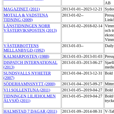
AB
MAGAZINET (2011)
2013-01-01--2023-12-21
Sydo
MOTALA & VADSTENA
2013-01-02--
Press
TIDNING (2009)
Link
LÄNSTIDNINGEN NORR
2013-01-02--2018-02-14
Vimme
VÄSTERVIKSPOSTEN (2013)
och t
ekono
Vimm
VÄSTERBOTTENS
2013-01-03--
Daily
MELLANBYGD (1992)
KALMARPOSTEN (1988)
2013-01-03--2013-01-03
Press
DISPATCH INTERNATIONAL
2013-01-03--2013-06-27
Sjael
(2013)
medi
SUNDSVALLS NYHETER
2013-01-04--2013-12-31
Bold 
(2007)
SÖDERHAMNSNYTT (2000)
2013-01-04--2015-09-27
Mittm
VI I SOLLENTUNA (2011)
2013-01-05--2019-04-27
Bold 
TIDNINGEN LILJEHOLMEN
2013-01-05--2019-04-27
Bold
ÄLVSJÖ (2011)
tryck
HALMSTAD 7 DAGAR (2011)
2013-01-09--2014-08-31
V-Ta