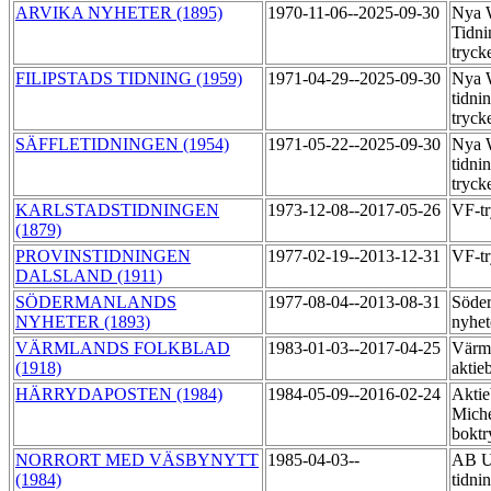
ARVIKA NYHETER (1895)
1970-11-06--2025-09-30
Nya 
Tidni
tryck
FILIPSTADS TIDNING (1959)
1971-04-29--2025-09-30
Nya 
tidni
tryck
SÄFFLETIDNINGEN (1954)
1971-05-22--2025-09-30
Nya 
tidni
tryck
KARLSTADSTIDNINGEN
1973-12-08--2017-05-26
VF-t
(1879)
PROVINSTIDNINGEN
1977-02-19--2013-12-31
VF-t
DALSLAND (1911)
SÖDERMANLANDS
1977-08-04--2013-08-31
Söde
NYHETER (1893)
nyhet
VÄRMLANDS FOLKBLAD
1983-01-03--2017-04-25
Värml
(1918)
aktie
HÄRRYDAPOSTEN (1984)
1984-05-09--2016-02-24
Aktie
Miche
boktr
NORRORT MED VÄSBYNYTT
1985-04-03--
AB U
(1984)
tidni