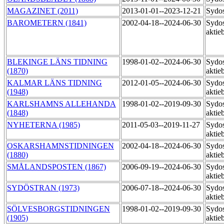
MAGAZINET (2011)
2013-01-01--2023-12-21
Sydo
BAROMETERN (1841)
2002-04-18--2024-06-30
Sydos
aktie
BLEKINGE LÄNS TIDNING
1998-01-02--2024-06-30
Sydos
(1870)
aktie
KALMAR LÄNS TIDNING
2012-01-05--2024-06-30
Sydos
(1948)
aktie
KARLSHAMNS ALLEHANDA
1998-01-02--2019-09-30
Sydos
(1848)
aktie
NYHETERNA (1985)
2011-05-03--2019-11-27
Sydos
aktie
OSKARSHAMNSTIDNINGEN
2002-04-18--2024-06-30
Sydos
(1880)
aktie
SMÅLANDSPOSTEN (1867)
2006-09-19--2024-06-30
Sydos
aktie
SYDÖSTRAN (1973)
2006-07-18--2024-06-30
Sydos
aktie
SÖLVESBORGSTIDNINGEN
1998-01-02--2019-09-30
Sydos
(1905)
aktie