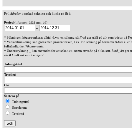
Fyll
därefter
i önskad sökning och klicka på
Sök
.
Period
(i formen: åååå-mm-dd)
--
* Sökningen högertrunkeras alltid, d.v.s. en söknng på
Fred
ger träff på allt som börjar på
Fr
* Vänstertrunkering kan göras med procenttecken, t.ex. vid sökning på förnamn
%Joel
eller 
fullständig titel
%konservativ
.
* Understrykning _ kan användas för att söka t.ex. namn stavade på olika sätt.
Lind_vist
ger t
såväl
Lindkvist
som
Lindqvist
.
Tidningstitel
Tryckeri
Ort
Sortera på
Tidningstitel
Startdatum
Tryckeri