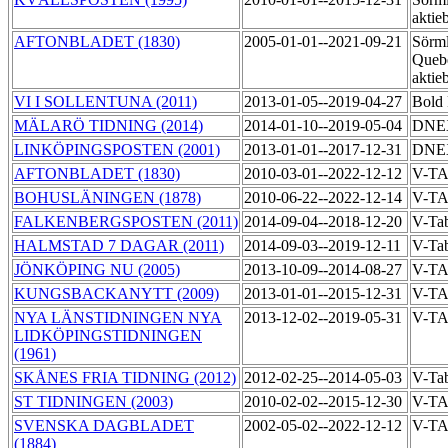
aktie
AFTONBLADET (1830)
2005-01-01--2021-09-21
Sörml
Queb
aktie
VI I SOLLENTUNA (2011)
2013-01-05--2019-04-27
Bold 
MÄLARÖ TIDNING (2014)
2014-01-10--2019-05-04
DNEX
LINKÖPINGSPOSTEN (2001)
2013-01-01--2017-12-31
DNE
AFTONBLADET (1830)
2010-03-01--2022-12-12
V-T
BOHUSLÄNINGEN (1878)
2010-06-22--2022-12-14
V-T
FALKENBERGSPOSTEN (2011)
2014-09-04--2018-12-20
V-Ta
HALMSTAD 7 DAGAR (2011)
2014-09-03--2019-12-11
V-Ta
JÖNKÖPING NU (2005)
2013-10-09--2014-08-27
V-T
KUNGSBACKANYTT (2009)
2013-01-01--2015-12-31
V-T
NYA LÄNSTIDNINGEN NYA
2013-12-02--2019-05-31
V-T
LIDKÖPINGSTIDNINGEN
(1961)
SKÅNES FRIA TIDNING (2012)
2012-02-25--2014-05-03
V-Ta
ST TIDNINGEN (2003)
2010-02-02--2015-12-30
V-T
SVENSKA DAGBLADET
2002-05-02--2022-12-12
V-T
(1884)