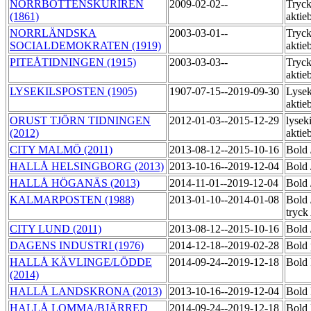
NORRBOTTENSKURIREN
2009-02-02--
Tryck
(1861)
aktie
NORRLÄNDSKA
2003-03-01--
Tryck
SOCIALDEMOKRATEN (1919)
aktie
PITEÅTIDNINGEN (1915)
2003-03-03--
Tryck
aktie
LYSEKILSPOSTEN (1905)
1907-07-15--2019-09-30
Lysek
aktie
ORUST TJÖRN TIDNINGEN
2012-01-03--2015-12-29
lyseki
(2012)
akti
CITY MALMÖ (2011)
2013-08-12--2015-10-16
Bold
HALLÅ HELSINGBORG (2013)
2013-10-16--2019-12-04
Bold
HALLÅ HÖGANÄS (2013)
2014-11-01--2019-12-04
Bold
KALMARPOSTEN (1988)
2013-01-10--2014-01-08
Bold 
tryc
CITY LUND (2011)
2013-08-12--2015-10-16
Bold
DAGENS INDUSTRI (1976)
2014-12-18--2019-02-28
Bold 
HALLÅ KÄVLINGE/LÖDDE
2014-09-24--2019-12-18
Bold 
(2014)
HALLÅ LANDSKRONA (2013)
2013-10-16--2019-12-04
Bold 
HALLÅ LOMMA/BJÄRRED
2014-09-24--2019-12-18
Bold 