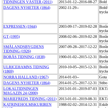
TIDNINGEN VÄSTER (2011)
2013-01-12--2016-08-27
Bold 
DAGENS NYHETER (1864)
2002-11-29--
Bold/
tryck
EXPRESSEN (1944)
2003-09-17--2019-02-28
Borås
tryck
GT (1995)
2008-02-06--2019-02-28
Borås
tryck
SMÅLANDSBYGDENS
2007-09-28--2017-12-22
Borås
TIDNING (1926)
tryck
BORÅS TIDNING (1838)
1900-01-02--2015-12-31
Borås
tryck
ULRICEHAMNS TIDNING
2010-10-05--2015-12-31
Borås
(1869)
tryck
NORRA HALLAND (1967)
2014-01-03--
Gota
DAGENS NYHETER (1864)
2014-01-25--2017-12-31
Stibo
LOKALTIDNINGEN
2013-01-01--2019-07-03
EKT
MAGAZIN 24 (2000)
MARIEFREDS TIDNING (2011)
2013-01-01--2019-08-31
EKT
KATRINEHOLMSKURIREN
1988-02-02--2014-12-31
Eskil