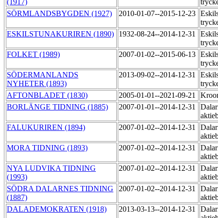
(1917)
tryck
SÖRMLANDSBYGDEN (1927)
2010-01-07--2015-12-23
Eskil
tryck
ESKILSTUNAKURIREN (1890)
1932-08-24--2014-12-31
Eskil
tryck
FOLKET (1989)
2007-01-02--2015-06-13
Eskil
tryck
SÖDERMANLANDS
2013-09-02--2014-12-31
Eskil
NYHETER (1893)
tryck
AFTONBLADET (1830)
2005-01-01--2021-09-21
Kroo
BORLÄNGE TIDNING (1885)
2007-01-01--2014-12-31
Dalar
aktie
FALUKURIREN (1894)
2007-01-02--2014-12-31
Dalar
aktie
MORA TIDNING (1893)
2007-01-02--2014-12-31
Dalar
aktie
NYA LUDVIKA TIDNING
2007-01-02--2014-12-31
Dalar
(1993)
aktie
SÖDRA DALARNES TIDNING
2007-01-02--2014-12-31
Dalar
(1887)
aktie
DALADEMOKRATEN (1918)
2013-03-13--2014-12-31
Dalar
aktie