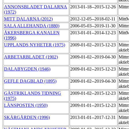
ANNONSBLADET DALARNA
2013-01-18--2015-12-26
Mittm
(1972)
MITT DALARNA (2012)
2012-12-05--2018-02-11
MittM
SALA ALLEHANDA (1880)
2006-05-03--2019-11-30
Mittm
ÅKERSBERGA KANALEN
2013-01-01--2014-12-23
MittM
(1996)
UPPLANDS NYHETER (1975)
2009-01-02--2015-12-23
Mittm
aktie
ARBETARBLADET (1902)
2009-01-02--2019-04-30
Mittm
aktie
DALABYGDEN (1946)
2009-01-02--2015-12-23
Mittm
aktie
GEFLE DAGBLAD (1895)
2009-01-02--2019-04-30
Mittm
aktie
GÄSTRIKLANDS TIDNING
2009-01-02--2015-12-23
Mittm
(1975)
aktie
LÄNSPOSTEN (1950)
2009-01-01--2015-12-23
Mittm
aktie
SKÄRGÅRDEN (1996)
2013-01-01--2017-12-31
Mittm
aktie