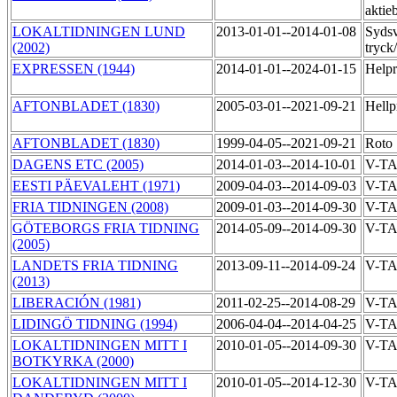
aktie
LOKALTIDNINGEN LUND
2013-01-01--2014-01-08
Syds
(2002)
tryck
EXPRESSEN (1944)
2014-01-01--2024-01-15
Help
AFTONBLADET (1830)
2005-03-01--2021-09-21
Hellp
AFTONBLADET (1830)
1999-04-05--2021-09-21
Roto
DAGENS ETC (2005)
2014-01-03--2014-10-01
V-T
EESTI PÄEVALEHT (1971)
2009-04-03--2014-09-03
V-T
FRIA TIDNINGEN (2008)
2009-01-03--2014-09-30
V-T
GÖTEBORGS FRIA TIDNING
2014-05-09--2014-09-30
V-T
(2005)
LANDETS FRIA TIDNING
2013-09-11--2014-09-24
V-T
(2013)
LIBERACIÓN (1981)
2011-02-25--2014-08-29
V-T
LIDINGÖ TIDNING (1994)
2006-04-04--2014-04-25
V-T
LOKALTIDNINGEN MITT I
2010-01-05--2014-09-30
V-T
BOTKYRKA (2000)
LOKALTIDNINGEN MITT I
2010-01-05--2014-12-30
V-T