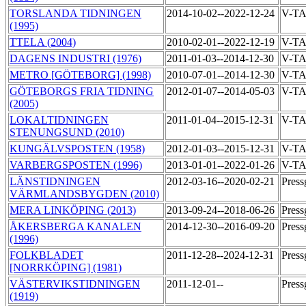
TORSLANDA TIDNINGEN
2014-10-02--2022-12-24
V-T
(1995)
TTELA (2004)
2010-02-01--2022-12-19
V-T
DAGENS INDUSTRI (1976)
2011-01-03--2014-12-30
V-TA
METRO [GÖTEBORG] (1998)
2010-07-01--2014-12-30
V-TA
GÖTEBORGS FRIA TIDNING
2012-01-07--2014-05-03
V-TA
(2005)
LOKALTIDNINGEN
2011-01-04--2015-12-31
V-TA
STENUNGSUND (2010)
KUNGÄLVSPOSTEN (1958)
2012-01-03--2015-12-31
V-TA
VARBERGSPOSTEN (1996)
2013-01-01--2022-01-26
V-TA
LÄNSTIDNINGEN
2012-03-16--2020-02-21
Press
VÄRMLANDSBYGDEN (2010)
MERA LINKÖPING (2013)
2013-09-24--2018-06-26
Press
ÅKERSBERGA KANALEN
2014-12-30--2016-09-20
Press
(1996)
FOLKBLADET
2011-12-28--2024-12-31
Pres
[NORRKÖPING] (1981)
VÄSTERVIKSTIDNINGEN
2011-12-01--
Pres
(1919)