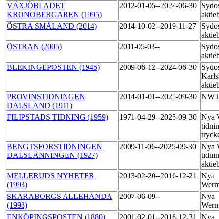
VÄXJÖBLADET
2012-01-05--2024-06-30
Sydos
KRONOBERGAREN (1995)
aktie
ÖSTRA SMÅLAND (2014)
2014-10-02--2019-11-27
Sydos
aktie
ÖSTRAN (2005)
2011-05-03--
Sydos
aktie
BLEKINGEPOSTEN (1945)
2009-06-12--2024-06-30
Sydos
Karls
aktie
PROVINSTIDNINGEN
2014-01-01--2025-09-30
NWT
DALSLAND (1911)
FILIPSTADS TIDNING (1959)
1971-04-29--2025-09-30
Nya 
tidni
tryck
BENGTSFORSTIDNINGEN
2009-11-06--2025-09-30
Nya 
DALSLÄNNINGEN (1927)
tidni
aktie
MELLERUDS NYHETER
2013-02-20--2016-12-21
Nya
(1993)
Werm
SKARABORGS ALLEHANDA
2007-06-09--
Nya
(1998)
Werm
ENKÖPINGSPOSTEN (1880)
2001-02-01--2016-12-31
Nya