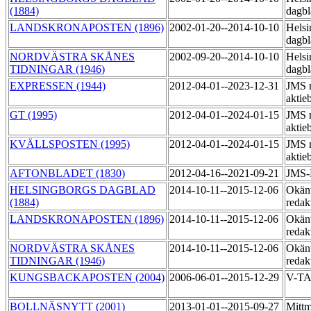
(1884)
dagbl
LANDSKRONAPOSTEN (1896)
2002-01-20--2014-10-10
Helsi
dagbl
NORDVÄSTRA SKÅNES
2002-09-20--2014-10-10
Helsi
TIDNINGAR (1946)
dagbl
EXPRESSEN (1944)
2012-04-01--2023-12-31
JMS 
aktie
GT (1995)
2012-04-01--2024-01-15
JMS 
aktie
KVÄLLSPOSTEN (1995)
2012-04-01--2024-01-15
JMS 
aktie
AFTONBLADET (1830)
2012-04-16--2021-09-21
JMS-
HELSINGBORGS DAGBLAD
2014-10-11--2015-12-06
Okänt
(1884)
redak
LANDSKRONAPOSTEN (1896)
2014-10-11--2015-12-06
Okänt
redak
NORDVÄSTRA SKÅNES
2014-10-11--2015-12-06
Okänt
TIDNINGAR (1946)
redak
KUNGSBACKAPOSTEN (2004)
2006-06-01--2015-12-29
V-T
BOLLNÄSNYTT (2001)
2013-01-01--2015-09-27
Mittm