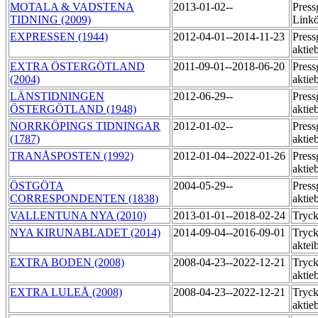
MOTALA & VADSTENA
2013-01-02--
Press
TIDNING (2009)
Link
EXPRESSEN (1944)
2012-04-01--2014-11-23
Press
aktie
EXTRA ÖSTERGÖTLAND
2011-09-01--2018-06-20
Press
(2004)
aktie
LÄNSTIDNINGEN
2012-06-29--
Press
ÖSTERGÖTLAND (1948)
aktie
NORRKÖPINGS TIDNINGAR
2012-01-02--
Press
(1787)
aktie
TRANÅSPOSTEN (1992)
2012-01-04--2022-01-26
Press
aktie
ÖSTGÖTA
2004-05-29--
Press
CORRESPONDENTEN (1838)
aktie
VALLENTUNA NYA (2010)
2013-01-01--2018-02-24
Tryck
NYA KIRUNABLADET (2014)
2014-09-04--2016-09-01
Tryck
aktei
EXTRA BODEN (2008)
2008-04-23--2022-12-21
Tryck
aktie
EXTRA LULEÅ (2008)
2008-04-23--2022-12-21
Tryck
aktie