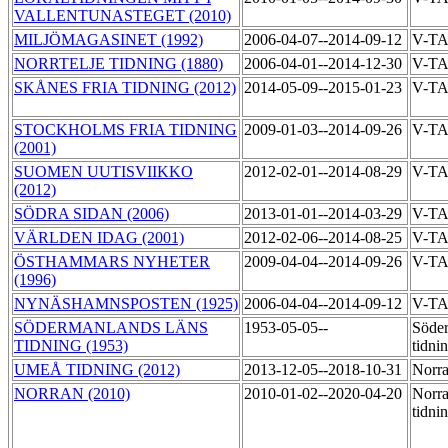
VALLENTUNASTEGET (2010)
MILJÖMAGASINET (1992)
2006-04-07--2014-09-12
V-T
NORRTELJE TIDNING (1880)
2006-04-01--2014-12-30
V-T
SKÅNES FRIA TIDNING (2012)
2014-05-09--2015-01-23
V-T
STOCKHOLMS FRIA TIDNING
2009-01-03--2014-09-26
V-T
(2001)
SUOMEN UUTISVIIKKO
2012-02-01--2014-08-29
V-T
(2012)
SÖDRA SIDAN (2006)
2013-01-01--2014-03-29
V-T
VÄRLDEN IDAG (2001)
2012-02-06--2014-08-25
V-T
ÖSTHAMMARS NYHETER
2009-04-04--2014-09-26
V-T
(1996)
NYNÄSHAMNSPOSTEN (1925)
2006-04-04--2014-09-12
V-T
SÖDERMANLANDS LÄNS
1953-05-05--
Söder
TIDNING (1953)
tidni
UMEÅ TIDNING (2012)
2013-12-05--2018-10-31
Norra
NORRAN (2010)
2010-01-02--2020-04-20
Norra
tidni