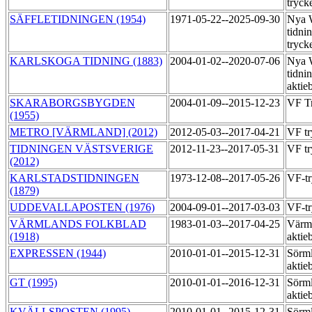
tryck
SÄFFLETIDNINGEN (1954)
1971-05-22--2025-09-30
Nya 
tidni
tryck
KARLSKOGA TIDNING (1883)
2004-01-02--2020-07-06
Nya 
tidni
aktie
SKARABORGSBYGDEN
2004-01-09--2015-12-23
VF T
(1955)
METRO [VÄRMLAND] (2012)
2012-05-03--2017-04-21
VF tr
TIDNINGEN VÄSTSVERIGE
2012-11-23--2017-05-31
VF tr
(2012)
KARLSTADSTIDNINGEN
1973-12-08--2017-05-26
VF-t
(1879)
UDDEVALLAPOSTEN (1976)
2004-09-01--2017-03-03
VF-tr
VÄRMLANDS FOLKBLAD
1983-01-03--2017-04-25
Värml
(1918)
aktie
EXPRESSEN (1944)
2010-01-01--2015-12-31
Sörml
aktie
GT (1995)
2010-01-01--2016-12-31
Sörml
aktie
KVÄLLSPOSTEN (1995)
2010-01-01--2015-12-31
Sörml