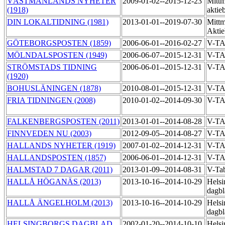
VÄSTMANLANDS NYHETER
2009-01-02--2015-12-23
Mittm
(1918)
aktie
DIN LOKALTIDNING (1981)
2013-01-01--2019-07-30
Mittm
Akti
GÖTEBORGSPOSTEN (1859)
2006-06-01--2016-02-27
V-T
MÖLNDALSPOSTEN (1949)
2006-06-07--2015-12-31
V-T
STRÖMSTADS TIDNING
2006-06-01--2015-12-31
V-T
(1920)
BOHUSLÄNINGEN (1878)
2010-08-01--2015-12-31
V-TA
FRIA TIDNINGEN (2008)
2010-01-02--2014-09-30
V-TA
FALKENBERGSPOSTEN (2011)
2013-01-01--2014-08-28
V-T
FINNVEDEN NU (2003)
2012-09-05--2014-08-27
V-T
HALLANDS NYHETER (1919)
2007-01-02--2014-12-31
V-T
HALLANDSPOSTEN (1857)
2006-06-01--2014-12-31
V-T
HALMSTAD 7 DAGAR (2011)
2013-01-09--2014-08-31
V-Ta
HALLÅ HÖGANÄS (2013)
2013-10-16--2014-10-29
Helsi
dagbl
HALLÅ ÄNGELHOLM (2013)
2013-10-16--2014-10-29
Helsi
dagbl
HELSINGBORGS DAGBLAD
2002-01-20--2014-10-10
Helsi