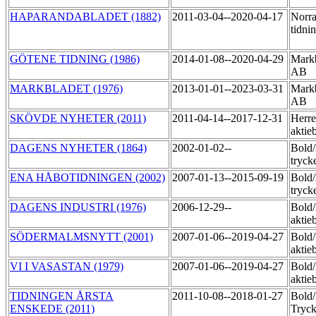
HAPARANDABLADET (1882)
2011-03-04--2020-04-17
Norra
tidni
GÖTENE TIDNING (1986)
2014-01-08--2020-04-29
Markb
AB
MARKBLADET (1976)
2013-01-01--2023-03-31
Markb
AB
SKÖVDE NYHETER (2011)
2011-04-14--2017-12-31
Herre
aktie
DAGENS NYHETER (1864)
2002-01-02--
Bold
tryck
ENA HÅBOTIDNINGEN (2002)
2007-01-13--2015-09-19
Bold
tryck
DAGENS INDUSTRI (1976)
2006-12-29--
Bold
aktie
SÖDERMALMSNYTT (2001)
2007-01-06--2019-04-27
Bold
aktie
VI I VASASTAN (1979)
2007-01-06--2019-04-27
Bold
aktie
TIDNINGEN ÅRSTA
2011-10-08--2018-01-27
Bold
ENSKEDE (2011)
Tryck