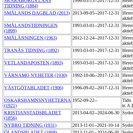
SKARABORGS LÄNS
1996-05-13--2017-12-31
Heren
TIDNING (1884)
aktie
SMÅLANDS DAGBLAD (2013)
2013-09-05--2017-12-31
Heren
aktie
SMÅLANDSTIDNINGEN
1993-03-01--2017-12-31
Heren
(1899)
aktie
SMÅLÄNNINGEN (1963)
2012-12-24--2017-12-31
Heren
aktie
TRANÅS TIDNING (1892)
1993-03-01--2017-12-31
Heren
aktie
VETLANDAPOSTEN (1893)
1993-03-01--2017-12-31
Heren
aktie
VÄRNAMO NYHETER (1930)
1992-10-06--2017-12-31
Heren
aktie
VÄSTGÖTABLADET (1906)
1996-09-02--2017-12-31
Heren
aktie
OSKARSHAMNSNYHETERNA
1952-09-22--
Tidn.
(1921)
tr. A
KRISTIANSTADSBLADET
2013-04-02--2024-06-30
Sydo
(1856)
NYBRO TIDNING (1931)
2013-11-01--2021-10-14
Sydos
ÖLANDSBLADET (1868)
2013-11-01--2024-06-30
Sydo