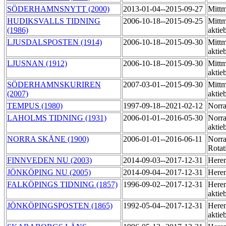
SÖDERHAMNSNYTT (2000)
2013-01-04--2015-09-27
Mittm
HUDIKSVALLS TIDNING
2006-10-18--2015-09-25
Mittm
(1986)
aktie
LJUSDALSPOSTEN (1914)
2006-10-18--2015-09-30
Mittm
akti
LJUSNAN (1912)
2006-10-18--2015-09-30
Mittm
aktie
SÖDERHAMNSKURIREN
2007-03-01--2015-09-30
Mittm
(2007)
aktie
TEMPUS (1980)
1997-09-18--2021-02-12
Norra
LAHOLMS TIDNING (1931)
2006-01-01--2016-05-30
Norra
aktie
NORRA SKÅNE (1900)
2006-01-01--2016-06-11
Norr
Rotat
FINNVEDEN NU (2003)
2014-09-03--2017-12-31
Here
JÖNKÖPING NU (2005)
2014-09-04--2017-12-31
Here
FALKÖPINGS TIDNING (1857)
1996-09-02--2017-12-31
Heren
aktie
JÖNKÖPINGSPOSTEN (1865)
1992-05-04--2017-12-31
Heren
aktie