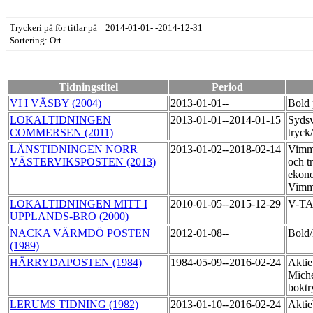
Tryckeri på för titlar på 2014-01-01- -2014-12-31
Sortering: Ort
Tidningstitel
Period
VI I VÄSBY (2004)
2013-01-01--
Bold 
LOKALTIDNINGEN
2013-01-01--2014-01-15
Syds
COMMERSEN (2011)
tryck
LÄNSTIDNINGEN NORR
2013-01-02--2018-02-14
Vimme
VÄSTERVIKSPOSTEN (2013)
och t
ekono
Vimm
LOKALTIDNINGEN MITT I
2010-01-05--2015-12-29
V-T
UPPLANDS-BRO (2000)
NACKA VÄRMDÖ POSTEN
2012-01-08--
Bol
(1989)
HÄRRYDAPOSTEN (1984)
1984-05-09--2016-02-24
Aktie
Miche
boktr
LERUMS TIDNING (1982)
2013-01-10--2016-02-24
Aktie