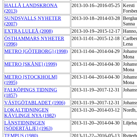
HALLÅ LANDSKRONA
2013-10-16--2016-05-25
Kersti
(2013)
Forsbe
SUNDSVALLS NYHETER
2013-10-18--2014-03-28
Berglu
(2007)
Sanna
EXTRA LULEÅ (2008)
2013-10-19--2015-12-17
Hanno,
ÖSTHAMMARS NYHETER
2013-11-01--2015-12-18
Carlber
(1996)
Lena
METRO [GÖTEBORG] (1998)
2013-11-04--2014-04-29
Johans
Mona
METRO [SKÅNE] (1999)
2013-11-04--2014-04-30
Johans
Mona
METRO [STOCKHOLM]
2013-11-04--2014-04-30
Johans
(1995)
Mona
FALKÖPINGS TIDNING
2013-11-19--2017-12-31
Johans
(1857)
VÄSTGÖTABLADET (1906)
2013-11-19--2017-12-31
Johans
LOKALTIDNINGEN
2013-11-20--2014-03-12
Nordh,
KÄVLINGE NYA (1982)
LÄNSTIDNINGEN
2013-11-20--2014-04-30
Liljeh
[SÖDERTÄLJE] (1963)
TEMPUS (1980)
2013-11-22--2016-05-13
Rytterb