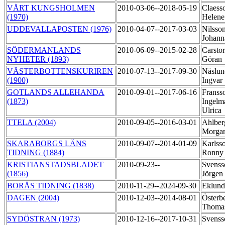
VÅRT KUNGSHOLMEN
2010-03-06--2018-05-19
Claess
(1970)
Helen
UDDEVALLAPOSTEN (1976)
2010-04-07--2017-03-03
Nilsson
Johan
SÖDERMANLANDS
2010-06-09--2015-02-28
Carstor
NYHETER (1893)
Göran
VÄSTERBOTTENSKURIREN
2010-07-13--2017-09-30
Näslun
(1900)
Ingvar
GOTLANDS ALLEHANDA
2010-09-01--2017-06-16
Franss
(1873)
Ingelm
Ulrica
TTELA (2004)
2010-09-05--2016-03-01
Ahlber
Morga
SKARABORGS LÄNS
2010-09-07--2014-01-09
Karlss
TIDNING (1884)
Ronn
KRISTIANSTADSBLADET
2010-09-23--
Svenss
(1856)
Jörgen
BORÅS TIDNING (1838)
2010-11-29--2024-09-30
Eklund
DAGEN (2004)
2010-12-03--2014-08-01
Österb
Thom
SYDÖSTRAN (1973)
2010-12-16--2017-10-31
Svenss