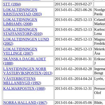
STT (1994)
2013-01-01--2019-02-27
LOKALTIDNINGEN
2013-01-01--2021-06-26
Nordgr
KRISTIANSTAD (2003)
Paola
LOKALTIDNINGEN
2013-01-01--2025-12-13
Celand
LIMHAMN (2008)
Marku
LOKALTIDNINGEN
2013-01-01--2025-12-13
Karlss
STAFFANSTORP (2010)
Lena
LOKALTIDNINGEN LUND
2013-01-01--2025-12-13
Magnu
(2002)
Fredri
LOKALTIDNINGEN
2013-01-01--2025-12-13
Meierk
VELLINGE (2007)
Åsa
SKÅNSKA DAGBLADET
2013-01-02--2018-01-31
Eriksso
(1888)
J
LÄNSTIDNINGEN NORR
2013-01-02--2018-02-28
Ingema
VÄSTERVIKSPOSTEN (2013)
Bengt
VÄSTERBOTTENS
2013-01-03--2014-04-24
Lyrén,
MELLANBYGD (1992)
KALMARPOSTEN (1988)
2013-01-03--2016-12-31
Persson
Olof
NORRA HALLAND (1967)
2013-01-04--2016-05-06
Blide,