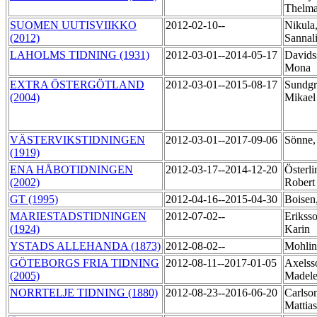
Thelm
SUOMEN UUTISVIIKKO
2012-02-10--
Nikula
(2012)
Sannal
LAHOLMS TIDNING (1931)
2012-03-01--2014-05-17
Davids
Mona
EXTRA ÖSTERGÖTLAND
2012-03-01--2015-08-17
Sundgr
(2004)
Mikae
VÄSTERVIKSTIDNINGEN
2012-03-01--2017-09-06
Sönne,
(1919)
ENA HÅBOTIDNINGEN
2012-03-17--2014-12-20
Österli
(2002)
Rober
GT (1995)
2012-04-16--2015-04-30
Boisen
MARIESTADSTIDNINGEN
2012-07-02--
Eriksso
(1924)
Karin
YSTADS ALLEHANDA (1873)
2012-08-02--
Mohlin
GÖTEBORGS FRIA TIDNING
2012-08-11--2017-01-05
Axelss
(2005)
Madel
NORRTELJE TIDNING (1880)
2012-08-23--2016-06-20
Carlso
Mattia