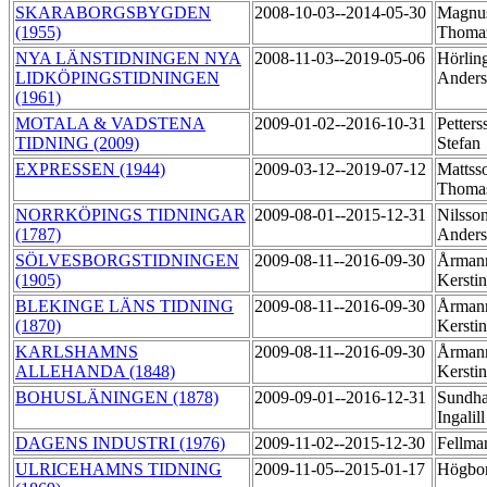
SKARABORGSBYGDEN
2008-10-03--2014-05-30
Magnu
(1955)
Thom
NYA LÄNSTIDNINGEN NYA
2008-11-03--2019-05-06
Hörlin
LIDKÖPINGSTIDNINGEN
Ander
(1961)
MOTALA & VADSTENA
2009-01-02--2016-10-31
Petters
TIDNING (2009)
Stefan
EXPRESSEN (1944)
2009-03-12--2019-07-12
Mattss
Thoma
NORRKÖPINGS TIDNINGAR
2009-08-01--2015-12-31
Nilsson
(1787)
Ander
SÖLVESBORGSTIDNINGEN
2009-08-11--2016-09-30
Årmann
(1905)
Kersti
BLEKINGE LÄNS TIDNING
2009-08-11--2016-09-30
Årman
(1870)
Kersti
KARLSHAMNS
2009-08-11--2016-09-30
Årman
ALLEHANDA (1848)
Kersti
BOHUSLÄNINGEN (1878)
2009-09-01--2016-12-31
Sundha
Ingalil
DAGENS INDUSTRI (1976)
2009-11-02--2015-12-30
Fellma
ULRICEHAMNS TIDNING
2009-11-05--2015-01-17
Högbo