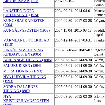
BRODERSKAP (1928)
2004-09-10--
Soller
Bruno
LÄNSTIDNINGEN
2004-09-21--2014-04-01
Mattss
[ÖSTERSUND] (1924)
Lennar
KUNGSBACKAPOSTEN
2004-09-30--2017-03-28
Wigart
(2004)
KUNGÄLVSPOSTEN (1958)
2004-11-04--2015-03-13
Fredrik
Ingrid
VÄRMLANDS FOLKBLAD
2004-12-14--2017-03-31
Franke
(1918)
LINKÖPINGS TIDNING
2005-05-18--2018-05-07
Ingema
KINDAPOSTEN (2005)
Bengt
BORLÄNGE TIDNING (1885)
2005-07-01--2014-09-30
Wirén
FALUKURIREN (1894)
2005-07-01--2014-09-30
Wirén
MORA TIDNING (1893)
2005-07-01--2014-09-30
Wirén
NYA LUDVIKA TIDNING
2005-07-01--2014-09-30
Wirén
(1993)
SÖDRA DALARNES
2005-07-01--2014-09-30
Wirén
TIDNING (1887)
NYA
2005-08-26--2015-03-30
Blomkv
KRISTINEHAMNSPOSTEN
Lars
(1885)