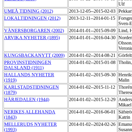
Ulf
UMEÅ TIDNING (2012)
2013-12-05--2015-02-03
Pekkar
LOKALTIDNINGEN (2012)
2013-12-11--2014-01-15
Forsgr
Sven-E
VÄNERSBORGAREN (2002)
2014-01-01--2015-09-09
Lind, 
ARVIKA NYHETER (1895)
2014-01-01--2016-04-30
Norden
Olsson
Veroni
KUNGSBACKANYTT (2009)
2014-01-02--2014-08-21
Görfel
PROVINSTIDNINGEN
2014-01-02--2015-01-08
Tholin
DALSLAND (1911)
HALLANDS NYHETER
2014-01-02--2015-09-30
Henrik
(1919)
Malin
KARLSTADSTIDNINGEN
2014-01-02--2015-11-12
Thorén
(1879)
There
HÄRJEDALEN (1944)
2014-01-02--2015-12-29
Anders
Mikae
NERIKES ALLEHANDA
2014-01-02--2016-06-01
Säfstr
(1843)
Katrin
MELLERUDS NYHETER
2014-01-02--2024-02-26
Emanue
(1993)
Susan