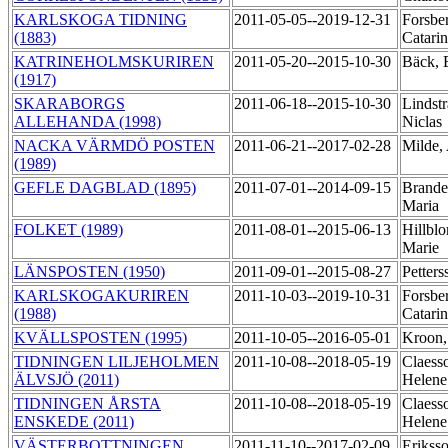
KARLSKOGA TIDNING
2011-05-05--2019-12-31
Forsbe
(1883)
Catari
KATRINEHOLMSKURIREN
2011-05-20--2015-10-30
Bäck, 
(1917)
SKARABORGS
2011-06-18--2015-10-30
Lindstr
ALLEHANDA (1998)
Niclas
NACKA VÄRMDÖ POSTEN
2011-06-21--2017-02-28
Milde,
(1989)
GEFLE DAGBLAD (1895)
2011-07-01--2014-09-15
Brande
Maria
FOLKET (1989)
2011-08-01--2015-06-13
Hillbl
Marie
LÄNSPOSTEN (1950)
2011-09-01--2015-08-27
Petter
KARLSKOGAKURIREN
2011-10-03--2019-10-31
Forsbe
(1988)
Catari
KVÄLLSPOSTEN (1995)
2011-10-05--2016-05-01
Kroon,
TIDNINGEN LILJEHOLMEN
2011-10-08--2018-05-19
Claess
ÄLVSJÖ (2011)
Helen
TIDNINGEN ÅRSTA
2011-10-08--2018-05-19
Claess
ENSKEDE (2011)
Helen
VÄSTERBOTTNINGEN
2011-11-10--2017-02-09
Eriksso