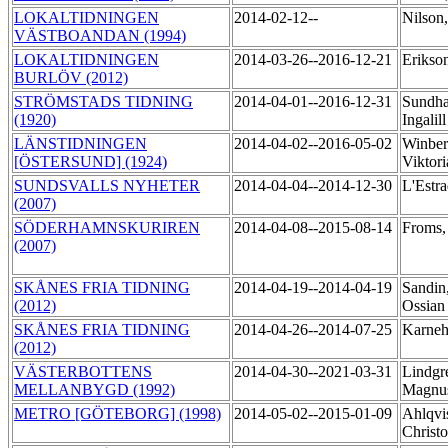
LOKALTIDNINGEN
2014-02-12--
Nilson
VÄSTBOANDAN (1994)
LOKALTIDNINGEN
2014-03-26--2016-12-21
Erikso
BURLÖV (2012)
STRÖMSTADS TIDNING
2014-04-01--2016-12-31
Sundha
(1920)
Ingalil
LÄNSTIDNINGEN
2014-04-02--2016-05-02
Winber
[ÖSTERSUND] (1924)
Viktor
SUNDSVALLS NYHETER
2014-04-04--2014-12-30
L'Estr
(2007)
SÖDERHAMNSKURIREN
2014-04-08--2015-08-14
Froms
(2007)
SKÅNES FRIA TIDNING
2014-04-19--2014-04-19
Sandin
(2012)
Ossia
SKÅNES FRIA TIDNING
2014-04-26--2014-07-25
Karneh
(2012)
VÄSTERBOTTENS
2014-04-30--2021-03-31
Lindgr
MELLANBYGD (1992)
Magnu
METRO [GÖTEBORG] (1998)
2014-05-02--2015-01-09
Ahlqvis
Christo