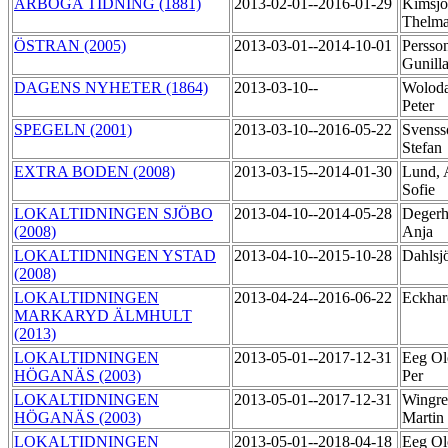
ARBOGA TIDNING (1881)
2013-02-01--2016-01-29
Kimsjö
Thelm
ÖSTRAN (2005)
2013-03-01--2014-10-01
Persso
Gunill
DAGENS NYHETER (1864)
2013-03-10--
Woloda
Peter
SPEGELN (2001)
2013-03-10--2016-05-22
Svenss
Stefan
EXTRA BODEN (2008)
2013-03-15--2014-01-30
Lund, 
Sofie
LOKALTIDNINGEN SJÖBO
2013-04-10--2014-05-28
Degerh
(2008)
Anja
LOKALTIDNINGEN YSTAD
2013-04-10--2015-10-28
Dahlsj
(2008)
LOKALTIDNINGEN
2013-04-24--2016-06-22
Eckhar
MARKARYD ÄLMHULT
(2013)
LOKALTIDNINGEN
2013-05-01--2017-12-31
Eeg Ol
HÖGANÄS (2003)
Per
LOKALTIDNINGEN
2013-05-01--2017-12-31
Wingre
HÖGANÄS (2003)
Martin
LOKALTIDNINGEN
2013-05-01--2018-04-18
Eeg Ol