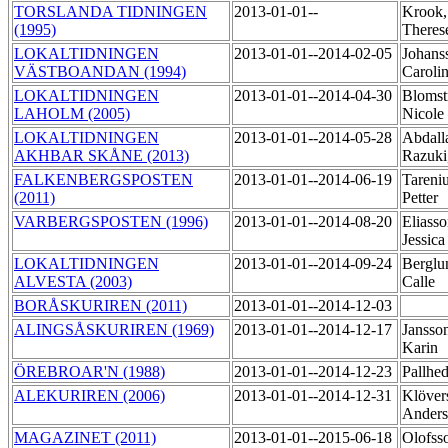
TORSLANDA TIDNINGEN
2013-01-01--
Krook,
(1995)
There
LOKALTIDNINGEN
2013-01-01--2014-02-05
Johans
VÄSTBOANDAN (1994)
Caroli
LOKALTIDNINGEN
2013-01-01--2014-04-30
Blomst
LAHOLM (2005)
Nicole
LOKALTIDNINGEN
2013-01-01--2014-05-28
Abdall
AKHBAR SKÅNE (2013)
Razuki
FALKENBERGSPOSTEN
2013-01-01--2014-06-19
Tareniu
(2011)
Petter
VARBERGSPOSTEN (1996)
2013-01-01--2014-08-20
Eliasso
Jessic
LOKALTIDNINGEN
2013-01-01--2014-09-24
Berglu
ALVESTA (2003)
Calle
BORÅSKURIREN (2011)
2013-01-01--2014-12-03
ALINGSÅSKURIREN (1969)
2013-01-01--2014-12-17
Jansso
Karin
ÖREBROAR'N (1988)
2013-01-01--2014-12-23
Pallhe
ALEKURIREN (2006)
2013-01-01--2014-12-31
Klövers
Ander
MAGAZINET (2011)
2013-01-01--2015-06-18
Olofss