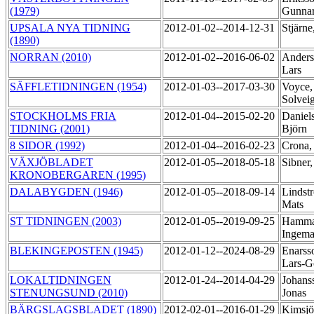
(1979)
Gunna
UPSALA NYA TIDNING
2012-01-02--2014-12-31
Stjärn
(1890)
NORRAN (2010)
2012-01-02--2016-06-02
Anders
Lars
SÄFFLETIDNINGEN (1954)
2012-01-03--2017-03-30
Voyce,
Solvei
STOCKHOLMS FRIA
2012-01-04--2015-02-20
Daniel
TIDNING (2001)
Björn
8 SIDOR (1992)
2012-01-04--2016-02-23
Crona,
VÄXJÖBLADET
2012-01-05--2018-05-18
Sibner
KRONOBERGAREN (1995)
DALABYGDEN (1946)
2012-01-05--2018-09-14
Lindst
Mats
ST TIDNINGEN (2003)
2012-01-05--2019-09-25
Hamma
Ingem
BLEKINGEPOSTEN (1945)
2012-01-12--2024-08-29
Enarss
Lars-
LOKALTIDNINGEN
2012-01-24--2014-04-29
Johans
STENUNGSUND (2010)
Jonas
BÄRGSLAGSBLADET (1890)
2012-02-01--2016-01-29
Kimsjö