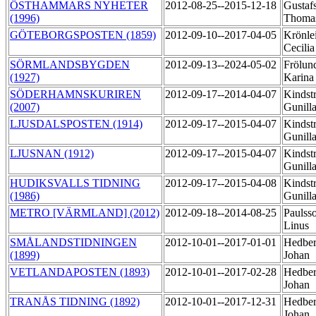
ÖSTHAMMARS NYHETER
2012-08-25--2015-12-18
Gustaf
(1996)
Thom
GÖTEBORGSPOSTEN (1859)
2012-09-10--2017-04-05
Krönle
Cecili
SÖRMLANDSBYGDEN
2012-09-13--2024-05-02
Frölun
(1927)
Karin
SÖDERHAMNSKURIREN
2012-09-17--2014-04-07
Kindst
(2007)
Gunill
LJUSDALSPOSTEN (1914)
2012-09-17--2015-04-07
Kindst
Gunill
LJUSNAN (1912)
2012-09-17--2015-04-07
Kindst
Gunill
HUDIKSVALLS TIDNING
2012-09-17--2015-04-08
Kindst
(1986)
Gunill
METRO [VÄRMLAND] (2012)
2012-09-18--2014-08-25
Paulss
Linus
SMÅLANDSTIDNINGEN
2012-10-01--2017-01-01
Hedber
(1899)
Johan
VETLANDAPOSTEN (1893)
2012-10-01--2017-02-28
Hedber
Johan
TRANÅS TIDNING (1892)
2012-10-01--2017-12-31
Hedber
Johan