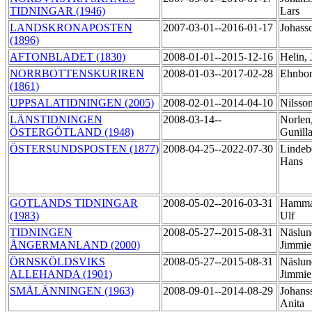
TIDNINGAR (1946)
Lars
LANDSKRONAPOSTEN
2007-03-01--2016-01-17
Johass
(1896)
AFTONBLADET (1830)
2008-01-01--2015-12-16
Helin,
NORRBOTTENSKURIREN
2008-01-03--2017-02-28
Ehnbo
(1861)
UPPSALATIDNINGEN (2005)
2008-02-01--2014-04-10
Nilsso
LÄNSTIDNINGEN
2008-03-14--
Norlen
ÖSTERGÖTLAND (1948)
Gunill
ÖSTERSUNDSPOSTEN (1877)
2008-04-25--2022-07-30
Lindeb
Hans
GOTLANDS TIDNINGAR
2008-05-02--2016-03-31
Hamma
(1983)
Ulf
TIDNINGEN
2008-05-27--2015-08-31
Näslun
ÅNGERMANLAND (2000)
Jimmi
ÖRNSKÖLDSVIKS
2008-05-27--2015-08-31
Näslun
ALLEHANDA (1901)
Jimmi
SMÅLÄNNINGEN (1963)
2008-09-01--2014-08-29
Johans
Anita