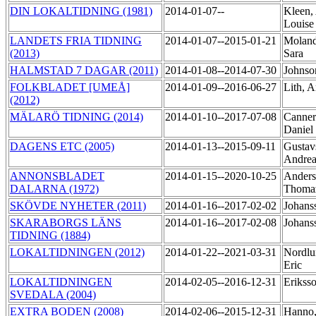
DIN LOKALTIDNING (1981)
2014-01-07--
Kleen,
Louis
LANDETS FRIA TIDNING
2014-01-07--2015-01-21
Moland
(2013)
Sara
HALMSTAD 7 DAGAR (2011)
2014-01-08--2014-07-30
Johnso
FOLKBLADET [UMEÅ]
2014-01-09--2016-06-27
Lith, 
(2012)
MÄLARÖ TIDNING (2014)
2014-01-10--2017-07-08
Canner
Daniel
DAGENS ETC (2005)
2014-01-13--2015-09-11
Gustav
Andre
ANNONSBLADET
2014-01-15--2020-10-25
Anders
DALARNA (1972)
Thom
SKÖVDE NYHETER (2011)
2014-01-16--2017-02-02
Johans
SKARABORGS LÄNS
2014-01-16--2017-02-08
Johans
TIDNING (1884)
LOKALTIDNINGEN (2012)
2014-01-22--2021-03-31
Nordlu
Eric
LOKALTIDNINGEN
2014-02-05--2016-12-31
Erikss
SVEDALA (2004)
EXTRA BODEN (2008)
2014-02-06--2015-12-31
Hanno,