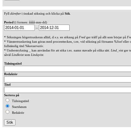
Fyll
därefter
i önskad sökning och klicka på
Sök
.
Period
(i formen: åååå-mm-dd)
--
* Sökningen högertrunkeras alltid, d.v.s. en söknng på
Fred
ger träff på allt som börjar på
Fr
* Vänstertrunkering kan göras med procenttecken, t.ex. vid sökning på förnamn
%Joel
eller 
fullständig titel
%konservativ
.
* Understrykning _ kan användas för att söka t.ex. namn stavade på olika sätt.
Lind_vist
ger t
såväl
Lindkvist
som
Lindqvist
.
Tidningstitel
Redaktör
Titel
Sortera på
Tidningstitel
Startdatum
Redaktör