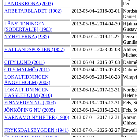
LANDSKRONA (2003)
Per
ARBETARBLADET (1902)
2013-05-04--2016-02-01
Nordst
Daniel
LÄNSTIDNINGEN
2013-05-18--2014-04-30
Hjalma
[SÖDERTÄLJE] (1963)
Gusta
NYHETERNA (1985)
2013-06-01--2019-11-27
Persso
Gunill
HALLANDSPOSTEN (1857)
2013-06-01--2023-05-08
Ahlber
Micha
CITY LUND (2011)
2013-06-04--2015-07-03
Dahmé
CITY MALMÖ (2011)
2013-06-04--2015-07-03
Dahmé
LOKALTIDNINGEN
2013-06-05--2015-10-28
Winqvi
ÄNGELHOLM (2003)
LOKALTIDNINGEN
2013-06-12--2017-12-31
Nordgr
HÄSSLEHOLM (2010)
Helen
FINNVEDEN NU (2003)
2013-06-19--2015-12-31
Fels, S
JÖNKÖPING NU (2005)
2013-06-19--2015-12-31
Fels, S
VÄRNAMO NYHETER (1930)
2013-07-01--2017-12-31
Abram
Ohlsso
FRYKSDALSBYGDEN (1941)
2013-07-01--2026-02-27
Enwall