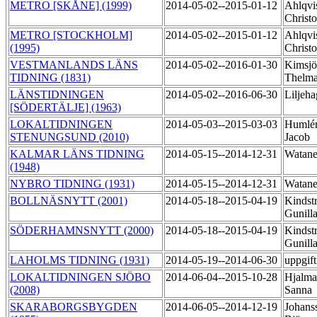
METRO [SKÅNE] (1999)
2014-05-02--2015-01-12
Ahlqvis
Christo
METRO [STOCKHOLM]
2014-05-02--2015-01-12
Ahlqvis
(1995)
Christo
VESTMANLANDS LÄNS
2014-05-02--2016-01-30
Kimsjö
TIDNING (1831)
Thelm
LÄNSTIDNINGEN
2014-05-02--2016-06-30
Liljeh
[SÖDERTÄLJE] (1963)
LOKALTIDNINGEN
2014-05-03--2015-03-03
Humlé
STENUNGSUND (2010)
Jacob
KALMAR LÄNS TIDNING
2014-05-15--2014-12-31
Watane
(1948)
NYBRO TIDNING (1931)
2014-05-15--2014-12-31
Watane
BOLLNÄSNYTT (2001)
2014-05-18--2015-04-19
Kindst
Gunill
SÖDERHAMNSNYTT (2000)
2014-05-18--2015-04-19
Kindst
Gunill
LAHOLMS TIDNING (1931)
2014-05-19--2014-06-30
uppgif
LOKALTIDNINGEN SJÖBO
2014-06-04--2015-10-28
Hjalma
(2008)
Sanna
SKARABORGSBYGDEN
2014-06-05--2014-12-19
Johans