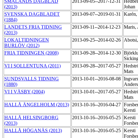
SMÅLANDS DAGBLAD
2013-09-05--2017-12-31
Hedber
(2013)
Johan
SVENSKA DAGBLADET
2013-09-07--2019-01-31
Karén, 
(1884)
LANDETS FRIA TIDNING
2013-09-11--2014-12-23
Maris,
(2013)
LOKALTIDNINGEN
2013-09-25--2014-02-26
Abotsi,
BURLÖV (2012)
FRIA TIDNINGEN (2008)
2013-09-28--2014-12-30
Björkl
Sickin
VI I SOLLENTUNA (2011)
2013-09-28--2017-05-27
Hedstr
Mats
SUNDSVALLS TIDNING
2013-10-01--2016-08-08
Ingvar
(1880)
Ander
VI I VÄSBY (2004)
2013-10-01--2017-05-27
Hedstr
Mats
HALLÅ ÄNGELHOLM (2013)
2013-10-16--2016-04-27
Forsbe
Kersti
HALLÅ HELSINGBORG
2013-10-16--2016-05-25
Kersti
(2013)
Forsbe
HALLÅ HÖGANÄS (2013)
2013-10-16--2016-05-25
Kersti
Forsbe