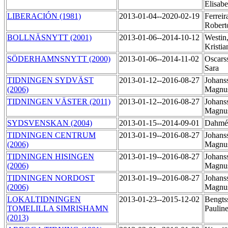
Elisab
LIBERACIÓN (1981)
2013-01-04--2020-02-19
Ferreir
Rober
BOLLNÄSNYTT (2001)
2013-01-06--2014-10-12
Westin
Kristi
SÖDERHAMNSNYTT (2000)
2013-01-06--2014-11-02
Oscars
Sara
TIDNINGEN SYDVÄST
2013-01-12--2016-08-27
Johans
(2006)
Magnu
TIDNINGEN VÄSTER (2011)
2013-01-12--2016-08-27
Johans
Magnu
SYDSVENSKAN (2004)
2013-01-15--2014-09-01
Dahmé
TIDNINGEN CENTRUM
2013-01-19--2016-08-27
Johans
(2006)
Magnu
TIDNINGEN HISINGEN
2013-01-19--2016-08-27
Johans
(2006)
Magnu
TIDNINGEN NORDOST
2013-01-19--2016-08-27
Johans
(2006)
Magnu
LOKALTIDNINGEN
2013-01-23--2015-12-02
Bengts
TOMELILLA SIMRISHAMN
Paulin
(2013)