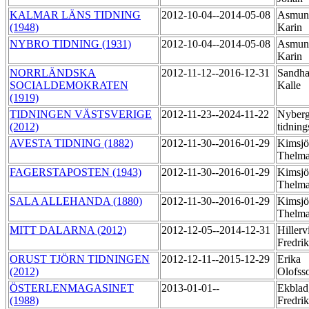
KALMAR LÄNS TIDNING
2012-10-04--2014-05-08
Asmun
(1948)
Karin
NYBRO TIDNING (1931)
2012-10-04--2014-05-08
Asmun
Karin
NORRLÄNDSKA
2012-11-12--2016-12-31
Sandh
SOCIALDEMOKRATEN
Kalle
(1919)
TIDNINGEN VÄSTSVERIGE
2012-11-23--2024-11-22
Nyberg
(2012)
tidnin
AVESTA TIDNING (1882)
2012-11-30--2016-01-29
Kimsjö
Thelm
FAGERSTAPOSTEN (1943)
2012-11-30--2016-01-29
Kimsjö
Thelm
SALA ALLEHANDA (1880)
2012-11-30--2016-01-29
Kimsjö
Thelm
MITT DALARNA (2012)
2012-12-05--2014-12-31
Hillerv
Fredri
ORUST TJÖRN TIDNINGEN
2012-12-11--2015-12-29
Erika
(2012)
Olofss
ÖSTERLENMAGASINET
2013-01-01--
Ekblad
(1988)
Fredri