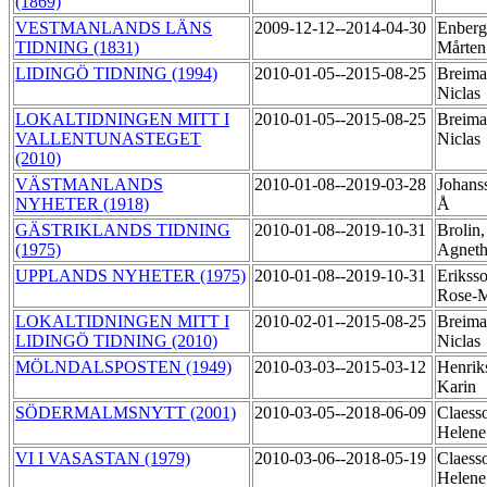
(1869)
VESTMANLANDS LÄNS
2009-12-12--2014-04-30
Enberg
TIDNING (1831)
Mårte
LIDINGÖ TIDNING (1994)
2010-01-05--2015-08-25
Breima
Niclas
LOKALTIDNINGEN MITT I
2010-01-05--2015-08-25
Breima
VALLENTUNASTEGET
Niclas
(2010)
VÄSTMANLANDS
2010-01-08--2019-03-28
Johans
NYHETER (1918)
Å
GÄSTRIKLANDS TIDNING
2010-01-08--2019-10-31
Brolin,
(1975)
Agnet
UPPLANDS NYHETER (1975)
2010-01-08--2019-10-31
Eriksso
Rose-
LOKALTIDNINGEN MITT I
2010-02-01--2015-08-25
Breima
LIDINGÖ TIDNING (2010)
Niclas
MÖLNDALSPOSTEN (1949)
2010-03-03--2015-03-12
Henrik
Karin
SÖDERMALMSNYTT (2001)
2010-03-05--2018-06-09
Claess
Helen
VI I VASASTAN (1979)
2010-03-06--2018-05-19
Claess
Helen