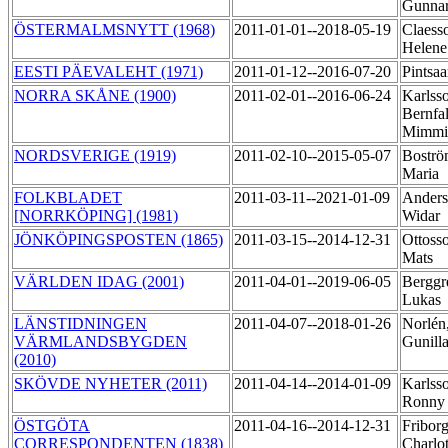
Gunna
ÖSTERMALMSNYTT (1968)
2011-01-01--2018-05-19
Claess
Helen
EESTI PÄEVALEHT (1971)
2011-01-12--2016-07-20
Pintsaa
NORRA SKÅNE (1900)
2011-02-01--2016-06-24
Karlss
Bernfal
Mimm
NORDSVERIGE (1919)
2011-02-10--2015-05-07
Boströ
Maria
FOLKBLADET
2011-03-11--2021-01-09
Anders
[NORRKÖPING] (1981)
Widar
JÖNKÖPINGSPOSTEN (1865)
2011-03-15--2014-12-31
Ottoss
Mats
VÄRLDEN IDAG (2001)
2011-04-01--2019-06-05
Berggr
Lukas
LÄNSTIDNINGEN
2011-04-07--2018-01-26
Norlén
VÄRMLANDSBYGDEN
Gunill
(2010)
SKÖVDE NYHETER (2011)
2011-04-14--2014-01-09
Karlss
Ronn
ÖSTGÖTA
2011-04-16--2014-12-31
Friborg
CORRESPONDENTEN (1838)
Charlo