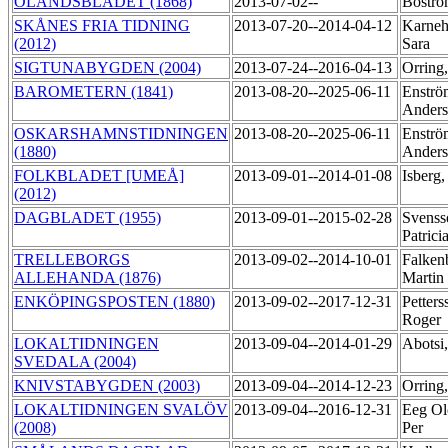
ÖLANDSBLADET (1868)
2013-07-02--
Boströ
SKÅNES FRIA TIDNING
2013-07-20--2014-04-12
Karneh
(2012)
Sara
SIGTUNABYGDEN (2004)
2013-07-24--2016-04-13
Orring
BAROMETERN (1841)
2013-08-20--2025-06-11
Enströ
Ander
OSKARSHAMNSTIDNINGEN
2013-08-20--2025-06-11
Enströ
(1880)
Ander
FOLKBLADET [UMEÅ]
2013-09-01--2014-01-08
Isberg,
(2012)
DAGBLADET (1955)
2013-09-01--2015-02-28
Svenss
Patrici
TRELLEBORGS
2013-09-02--2014-10-01
Falken
ALLEHANDA (1876)
Martin
ENKÖPINGSPOSTEN (1880)
2013-09-02--2017-12-31
Petters
Roger
LOKALTIDNINGEN
2013-09-04--2014-01-29
Abotsi,
SVEDALA (2004)
KNIVSTABYGDEN (2003)
2013-09-04--2014-12-23
Orring
LOKALTIDNINGEN SVALÖV
2013-09-04--2016-12-31
Eeg Ol
(2008)
Per