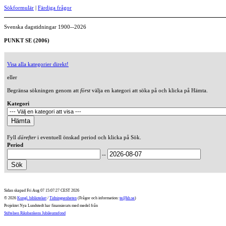
Sökformulär
|
Färdiga frågor
Svenska dagstidningar 1900--2026
PUNKT SE (2006)
Visa alla kategorier direkt!
eller
Begränsa sökningen genom att
först
välja en kategori att söka på och klicka på Hämta.
Kategori
Fyll
därefter
i eventuell önskad period och klicka på Sök.
Period
--
Sidan skapad Fri Aug 07 15:07:27 CEST 2026
© 2026
Kungl. biblioteket
/
Tidningsenheten
(Frågor och information:
te@kb.se
)
Projektet Nya Lundstedt har finansierats med medel från
Stiftelsen Riksbankens Jubileumsfond