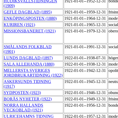
HUDIKSVALLSTIDNINGEN
1921-01-01--1952-12-31
bond
(1909)
GEFLE DAGBLAD (1895)
1921-01-01--1959-12-31
frisi
ENKÖPINGSPOSTEN (1880)
1921-01-01--1964-12-31
mode
KURIREN (1921)
1921-01-01--1965-12-31
socia
MISSIONSBANERET (1921)
1921-01-01--1979-12-31
ober
SMÅLANDS FOLKBLAD
1921-01-01--1991-12-31
socia
(1901)
LUNDS DAGBLAD (1897)
1922-01-01--1938-07-31
höge
SALA ALLEHANDA (1880)
1922-01-01--1938-12-31
mode
MELLERSTA SVERIGES
1922-01-01--1942-12-31
opoli
JORDBRUKARTIDNING (1922)
ASKERSUNDS TIDNING
1922-01-01--1945-12-31
neutr
(1917)
SYDPOSTEN (1923)
1922-01-01--1946-12-31
obun
BORÅS NYHETER (1922)
1922-01-01--1949-12-31
frisi
NORRA HALLANDS
1922-01-01--1956-12-31
bond
VECKOBLAD (1921)
ULRICEHAMNS TIDNING
1922-01-01--1957-12-31
mode