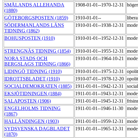
SMÅLANDS ALLEHANDA
1908-01-01--1970-12-31
höger
(1880)
GÖTEBORGSPOSTEN (1859)
1910-01-01--
liber
SÖDERMANLANDS LÄNS
1910-01-01--1938-12-31
mode
TIDNING (1862)
BOHUSPOSTEN (1910)
1910-01-01--1952-12-31
mode
STRENGNÄS TIDNING (1854)
1910-01-01--1955-12-31
mode
NORA STADS OCH
1910-01-01--1964-10-21
moder
BERGSLAGS TIDNING (1866)
LIDINGÖ TIDNING (1910)
1910-01-01--1975-12-31
opoli
IDROTTSBLADET (1910)
1910-07-01--1978-12-20
opoli
SOCIALDEMOKRATEN (1885)
1911-01-01--1942-12-31
socia
EKSJÖTIDNINGEN (1884)
1911-01-01--1943-12-31
mode
SALAPOSTEN (1906)
1911-01-01--1945-12-31
frisi
ENGELHOLMS TIDNING
1911-01-01--1946-11-30
mode
(1867)
HALLÄNDINGEN (1903)
1911-01-01--1959-12-31
mode
SYDSVENSKA DAGBLADET
1911-01-01--1965-12-31
mode
(1870)