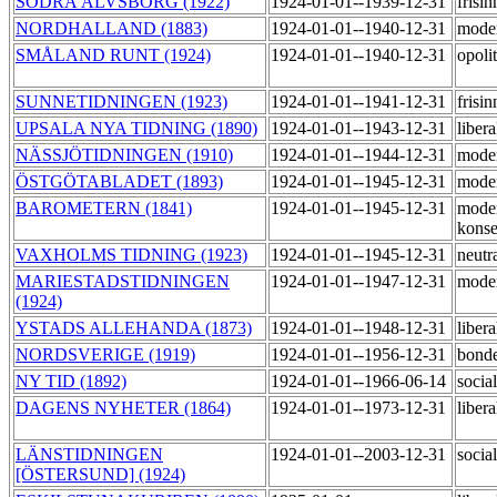
SÖDRA ÄLVSBORG (1922)
1924-01-01--1939-12-31
frisi
NORDHALLAND (1883)
1924-01-01--1940-12-31
mode
SMÅLAND RUNT (1924)
1924-01-01--1940-12-31
opoli
SUNNETIDNINGEN (1923)
1924-01-01--1941-12-31
frisi
UPSALA NYA TIDNING (1890)
1924-01-01--1943-12-31
liber
NÄSSJÖTIDNINGEN (1910)
1924-01-01--1944-12-31
mode
ÖSTGÖTABLADET (1893)
1924-01-01--1945-12-31
mode
BAROMETERN (1841)
1924-01-01--1945-12-31
mode
konse
VAXHOLMS TIDNING (1923)
1924-01-01--1945-12-31
neutr
MARIESTADSTIDNINGEN
1924-01-01--1947-12-31
mode
(1924)
YSTADS ALLEHANDA (1873)
1924-01-01--1948-12-31
liber
NORDSVERIGE (1919)
1924-01-01--1956-12-31
bond
NY TID (1892)
1924-01-01--1966-06-14
socia
DAGENS NYHETER (1864)
1924-01-01--1973-12-31
liber
LÄNSTIDNINGEN
1924-01-01--2003-12-31
socia
[ÖSTERSUND] (1924)