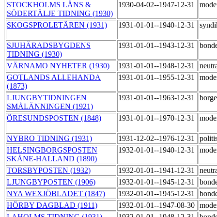
STOCKHOLMS LÄNS &
1930-04-02--1947-12-31
mode
SÖDERTÄLJE TIDNING (1930)
SKOGSPROLETÄREN (1931)
1931-01-01--1940-12-31
syndi
SJUHÄRADSBYGDENS
1931-01-01--1943-12-31
bond
TIDNING (1930)
VÄRNAMO NYHETER (1930)
1931-01-01--1948-12-31
neutr
GOTLANDS ALLEHANDA
1931-01-01--1955-12-31
mode
(1873)
LJUNGBYTIDNINGEN
1931-01-01--1963-12-31
borge
SMÅLÄNNINGEN (1921)
ÖRESUNDSPOSTEN (1848)
1931-01-01--1970-12-31
mode
NYBRO TIDNING (1931)
1931-12-02--1976-12-31
politi
HELSINGBORGSPOSTEN
1932-01-01--1940-12-31
mode
SKÅNE-HALLAND (1890)
TORSBYPOSTEN (1932)
1932-01-01--1941-12-31
neutr
LJUNGBYPOSTEN (1906)
1932-01-01--1945-12-31
bond
NYA WEXJÖBLADET (1847)
1932-01-01--1945-12-31
bond
HÖRBY DAGBLAD (1911)
1932-01-01--1947-08-30
mode
LAHOLMS TIDNING (1931)
1932-01-01--1948-12-31
bond