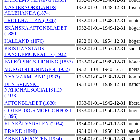
VÄSTERNORRLANDS
1932-01-01--1948-12-31
frisi
ALLEHANDA (1874)
TROLLHÄTTAN (1906)
1932-01-01--1948-12-31
neutr
SKÅNSKA AFTONBLADET
1932-01-01--1949-12-31
höge
(1880)
HALLAND (1876)
1932-01-01--1954-12-31
höge
KRISTIANSTADS
1932-01-01--1957-12-31
socia
LÄNSDEMOKRATEN (1932)
FALKÖPINGS TIDNING (1857)
1932-01-01--1969-12-31
höge
MORGONTIDNINGEN (1932)
1932-11-01--1940-12-31
liber
NYA VÄRMLAND (1933)
1933-01-01--1938-12-31
komm
DEN SVENSKE
1933-01-01--1939-12-31
natio
NATIONALSOCIALISTEN
(1933)
AFTONBLADET (1830)
1933-01-01--1942-12-31
liber
GÖTEBORGS MORGONPOST
1933-01-01--1950-12-31
höge
(1896)
KLARÄLVSDALEN (1934)
1934-01-01--1941-12-31
neutr
BRAND (1898)
1934-01-01--1956-12-31
anark
ARBETARPOSTEN (1934)
1934-01-01--1960-12-31
social