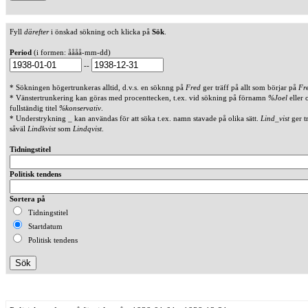
Fyll
därefter
i önskad sökning och klicka på
Sök
.
Period
(i formen: åååå-mm-dd)
--
* Sökningen högertrunkeras alltid, d.v.s. en söknng på
Fred
ger träff på allt som börjar på
Fr
* Vänstertrunkering kan göras med procenttecken, t.ex. vid sökning på förnamn
%Joel
eller 
fullständig titel
%konservativ
.
* Understrykning _ kan användas för att söka t.ex. namn stavade på olika sätt.
Lind_vist
ger t
såväl
Lindkvist
som
Lindqvist
.
Tidningstitel
Politisk tendens
Sortera på
Tidningstitel
Startdatum
Politisk tendens