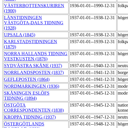
VÄSTERBOTTENSKURIREN
1936-01-01--1990-12-31
folkp
(1900)
LÄNSTIDNINGEN
1937-01-01--1938-12-31
höge
VÄSTGÖTA-DALS TIDNING
(1928)
UPSALA (1845)
1937-01-01--1938-12-31
höge
KARLSTADSTIDNINGEN
1937-01-01--1939-12-31
folkp
(1879)
NORRA HALLANDS TIDNING
1937-01-01--1939-12-31
höge
VESTKUSTEN (1876)
SYDVÄSTRA SKÅNE (1937)
1937-01-01--1940-12-31
neutr
NORRLANDSPOSTEN (1837)
1937-01-01--1941-12-31
borge
GEFLEPOSTEN (1864)
1937-01-01--1941-12-31
höge
NORDMARKINGEN (1936)
1937-01-01--1945-12-31
mode
SKÅNINGEN ESLÖFS
1937-01-01--1945-12-31
mode
TIDNING (1894)
ÖSTGÖTA
1937-01-01--1945-12-31
nation
CORRESPONDENTEN (1838)
konse
KROPPA TIDNING (1937)
1937-01-01--1947-12-31
neutr
ÖSTERGÖTLANDS
1937-01-01--1948-12-31
höge