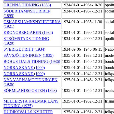
GRENNA TIDNING (1858)
1934-01-01--1964-10-30
opoli
SÖDERHAMNSKURIREN
1934-01-01--1967-12-31
socia
(1895)
OSKARSHAMNSNYHETERNA
1934-01-01--1985-11-30
socia
(1921)
KRONOBERGAREN (1934)
1934-01-01--1990-12-31
socia
STRÖMSTADS TIDNING
1934-01-01--2000-12-31
opoli
(1920)
SVERIGE FRITT (1934)
1934-09-06--1945-06-15
Natio
SÄVSJÖTIDNINGEN (1935)
1935-01-01--1938-12-31
mode
BOHUS-DALS TIDNING (1936)
1935-01-01--1940-12-31
bond
NORRA SKÅNE (1900)
1935-01-01--1942-12-31
bond
NORRA SKÅNE (1900)
1935-01-01--1942-12-31
folkp
NYA VÄRNAMOTIDNINGEN
1935-01-01--1946-12-31
folkp
(1926)
SÖRMLANDSPOSTEN (1893)
1935-01-01--1946-12-31
neutr
MELLERSTA KALMAR LÄNS
1935-01-01--1952-12-31
frisi
TIDNING (1935)
HUDIKSVALLS NYHETER
1935-01-01--1961-12-31
folkp