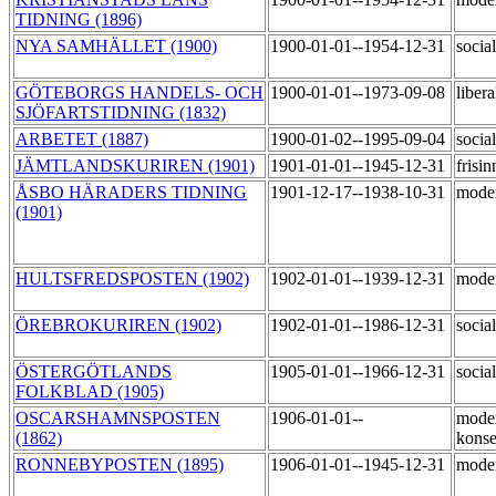
TIDNING (1896)
NYA SAMHÄLLET (1900)
1900-01-01--1954-12-31
socia
GÖTEBORGS HANDELS- OCH
1900-01-01--1973-09-08
liber
SJÖFARTSTIDNING (1832)
ARBETET (1887)
1900-01-02--1995-09-04
socia
JÄMTLANDSKURIREN (1901)
1901-01-01--1945-12-31
frisi
ÅSBO HÄRADERS TIDNING
1901-12-17--1938-10-31
mode
(1901)
HULTSFREDSPOSTEN (1902)
1902-01-01--1939-12-31
mode
ÖREBROKURIREN (1902)
1902-01-01--1986-12-31
socia
ÖSTERGÖTLANDS
1905-01-01--1966-12-31
socia
FOLKBLAD (1905)
OSCARSHAMNSPOSTEN
1906-01-01--
mode
(1862)
konse
RONNEBYPOSTEN (1895)
1906-01-01--1945-12-31
mode