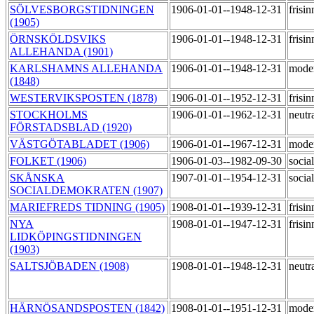
SÖLVESBORGSTIDNINGEN
1906-01-01--1948-12-31
frisi
(1905)
ÖRNSKÖLDSVIKS
1906-01-01--1948-12-31
frisi
ALLEHANDA (1901)
KARLSHAMNS ALLEHANDA
1906-01-01--1948-12-31
mode
(1848)
WESTERVIKSPOSTEN (1878)
1906-01-01--1952-12-31
frisi
STOCKHOLMS
1906-01-01--1962-12-31
neutr
FÖRSTADSBLAD (1920)
VÄSTGÖTABLADET (1906)
1906-01-01--1967-12-31
mode
FOLKET (1906)
1906-01-03--1982-09-30
socia
SKÅNSKA
1907-01-01--1954-12-31
socia
SOCIALDEMOKRATEN (1907)
MARIEFREDS TIDNING (1905)
1908-01-01--1939-12-31
frisi
NYA
1908-01-01--1947-12-31
frisi
LIDKÖPINGSTIDNINGEN
(1903)
SALTSJÖBADEN (1908)
1908-01-01--1948-12-31
neutr
HÄRNÖSANDSPOSTEN (1842)
1908-01-01--1951-12-31
mode