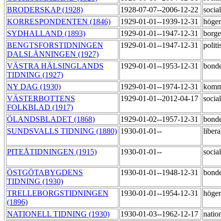
BRODERSKAP (1928)
1928-07-07--2006-12-22
socia
KORRESPONDENTEN (1846)
1929-01-01--1939-12-31
höge
SYDHALLAND (1893)
1929-01-01--1947-12-31
borge
BENGTSFORSTIDNINGEN
1929-01-01--1947-12-31
politi
DALSLÄNNINGEN (1927)
VÄSTRA HÄLSINGLANDS
1929-01-01--1953-12-31
bond
TIDNING (1927)
NY DAG (1930)
1929-01-01--1974-12-31
komm
VÄSTERBOTTENS
1929-01-01--2012-04-17
socia
FOLKBLAD (1917)
ÖLANDSBLADET (1868)
1929-01-02--1957-12-31
bond
SUNDSVALLS TIDNING (1880)
1930-01-01--
liber
PITEÅTIDNINGEN (1915)
1930-01-01--
socia
ÖSTGÖTABYGDENS
1930-01-01--1948-12-31
bond
TIDNING (1930)
TRELLEBORGSTIDNINGEN
1930-01-01--1954-12-31
höge
(1896)
NATIONELL TIDNING (1930)
1930-01-03--1962-12-17
nation