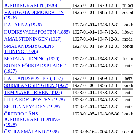
JORDBRUKAREN (1926)
1926-01-01--1970-12-31
fri o
VÄSTGÖTADEMOKRATEN
1926-01-01--1986-12-31
socia
(1926)
DALARNA (1926)
1927-01-01--1946-12-31
bond
HUDIKSVALLSPOSTEN (1865)
1927-01-01--1947-12-31
höge
ÅMÅLSTIDNINGEN (1927)
1927-01-01--1947-12-31
mode
SMÅLANDSBYGDENS
1927-01-01--1948-12-31
bond
TIDNING (1926)
MOTALA TIDNING (1926)
1927-01-01--1948-12-31
frisi
SÖDRA FÖRSTADSBLADET
1927-01-01--1948-12-31
neutr
(1927)
HALLANDSPOSTEN (1857)
1927-01-01--1969-12-31
liber
SÖRMLANDSBYGDEN (1927)
1927-01-06--1956-12-31
bond
TEMPLARKURIREN (1922)
1928-01-01--1938-12-31
neutr
LILLA EDET-POSTEN (1928)
1928-01-01--1945-12-31
neutr
SIGTUNABYGDEN (1928)
1928-01-01--1947-12-31
neutr
ÖREBRO LÄNS
1928-01-05--1943-06-30
bond
JORDBRUKARETIDNING
(1928)
ÖSTRA SMÅLAND (1928)
1928-06-16--2004-12-31
socia