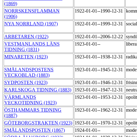
(1869)
NORRSKENSFLAMMAN
1922-01-01--1990-12-31
komm
(1906)
NYA NORRLAND (1907)
1922-01-01--1999-12-31
socia
ARBETAREN (1922)
1922-01-01--2006-12-22
syndi
VESTMANLANDS LÄNS
1923-01-01--
liber
TIDNING (1831)
MINARETEN (1923)
1923-01-01--1938-12-31
radik
SMÅLANDSPOSTENS
1923-01-01--1945-12-31
mode
VECKOBLAD (1883)
SYDPOSTEN (1923)
1923-01-01--1946-12-31
frisi
KARLSKOGA TIDNING (1883)
1923-01-01--1947-12-31
neutr
VÄRMLANDS
1923-01-01--1953-12-31
opoli
VECKOTIDNING (1923)
ÖSTHAMMARS TIDNING
1923-01-01--1962-12-31
mode
(1887)
GÖTEBORGSTRAKTEN (1923)
1923-01-01--1970-12-31
opoli
SMÅLANDSPOSTEN (1867)
1924-01-01--
mode