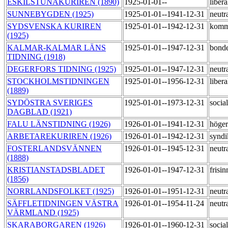
ESKILSTUNAKURIREN (1890)
1925-01-01--
liber
SUNNEBYGDEN (1925)
1925-01-01--1941-12-31
neutr
SYDSVENSKA KURIREN
1925-01-01--1942-12-31
komm
(1925)
KALMAR-KALMAR LÄNS
1925-01-01--1947-12-31
bond
TIDNING (1918)
DEGERFORS TIDNING (1925)
1925-01-01--1947-12-31
neutr
STOCKHOLMSTIDNINGEN
1925-01-01--1956-12-31
liber
(1889)
SYDÖSTRA SVERIGES
1925-01-01--1973-12-31
socia
DAGBLAD (1921)
FALU LÄNSTIDNING (1926)
1926-01-01--1941-12-31
höge
ARBETAREKURIREN (1926)
1926-01-01--1942-12-31
syndi
FOSTERLANDSVÄNNEN
1926-01-01--1945-12-31
neutr
(1888)
KRISTIANSTADSBLADET
1926-01-01--1947-12-31
frisi
(1856)
NORRLANDSFOLKET (1925)
1926-01-01--1951-12-31
neutr
SÄFFLETIDNINGEN VÄSTRA
1926-01-01--1954-11-24
neutr
VÄRMLAND (1925)
SKARABORGAREN (1926)
1926-01-01--1960-12-31
socia