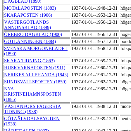
DAGBLAD (1890)
MOTALAPOSTEN (1883)
1937-01-01--1948-12-31
höger
SKARAPOSTEN (1906)
1937-01-01--1953-12-31
höge
VÄSTERGÖTLANDS
1937-01-01--1956-12-31
höge
ANNONSBLAD (1899)
ÖREBRO DAGBLAD (1900)
1937-01-01--1956-12-31
höge
GOTLÄNNINGEN (1884)
1937-01-01--1957-12-31
bond
SVENSKA MORGONBLADET
1937-01-01--1958-12-31
folkp
(1890)
SKARA TIDNING (1863)
1937-01-01--1959-12-31
folkp
HUSKVARNAPOSTEN (1911)
1937-01-01--1960-12-31
folkp
NERIKES ALLEHANDA (1843)
1937-01-01--1961-12-31
folkp
SUNDSVALLSPOSTEN (1859)
1937-01-01--1962-12-31
höge
NYA
1937-01-01--1969-12-31
höge
KRISTINEHAMNSPOSTEN
(1885)
VÄSTANFORS-FAGERSTA
1938-01-01--1938-12-31
mode
TIDNING (1938)
GÖTAÄLVDALSBYGDEN
1938-01-01--1939-12-31
neutr
(1938)
HÄRJEDALEN (1937)
1938-01-01--1942-12-31
neutr