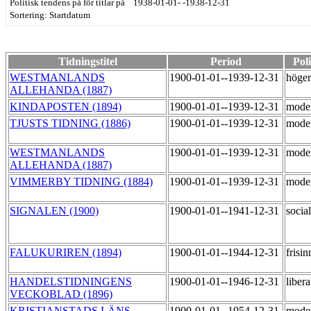
Politisk tendens på för titlar på 1938-01-01- -1938-12-31
Sortering: Startdatum
Tidningstitel
Period
Pol
WESTMANLANDS
1900-01-01--1939-12-31
höge
ALLEHANDA (1887)
KINDAPOSTEN (1894)
1900-01-01--1939-12-31
mode
TJUSTS TIDNING (1886)
1900-01-01--1939-12-31
mode
WESTMANLANDS
1900-01-01--1939-12-31
mode
ALLEHANDA (1887)
VIMMERBY TIDNING (1884)
1900-01-01--1939-12-31
mode
SIGNALEN (1900)
1900-01-01--1941-12-31
socia
FALUKURIREN (1894)
1900-01-01--1944-12-31
frisi
HANDELSTIDNINGENS
1900-01-01--1946-12-31
liber
VECKOBLAD (1896)
KRISTIANSTADS LÄNS
1900-01-01--1954-12-31
mode