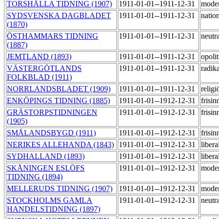
TORSHÄLLA TIDNING (1907)
1911-01-01--1911-12-31
moder
SYDSVENSKA DAGBLADET
1911-01-01--1911-12-31
nation
(1870)
ÖSTHAMMARS TIDNING
1911-01-01--1911-12-31
neutr
(1887)
JEMTLAND (1893)
1911-01-01--1911-12-31
opoli
VÄSTERGÖTLANDS
1911-01-01--1911-12-31
radik
FOLKBLAD (1911)
NORRLANDSBLADET (1909)
1911-01-01--1911-12-31
relig
ENKÖPINGS TIDNING (1885)
1911-01-01--1912-12-31
frisi
GRÄSTORPSTIDNINGEN
1911-01-01--1912-12-31
frisi
(1905)
SMÅLANDSBYGD (1911)
1911-01-01--1912-12-31
frisi
NERIKES ALLEHANDA (1843)
1911-01-01--1912-12-31
libera
SYDHALLAND (1893)
1911-01-01--1912-12-31
libera
SKÅNINGEN ESLÖFS
1911-01-01--1912-12-31
mode
TIDNING (1894)
MELLERUDS TIDNING (1907)
1911-01-01--1912-12-31
moder
STOCKHOLMS GAMLA
1911-01-01--1912-12-31
neutr
HANDELSTIDNING (1897)