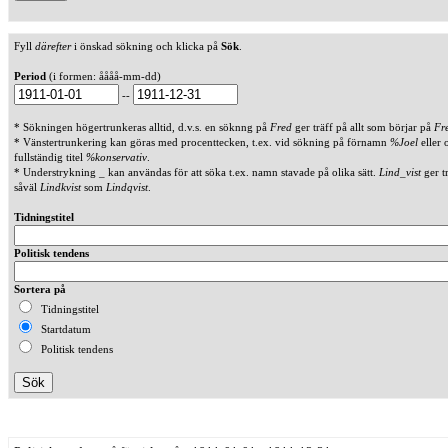
Fyll
därefter
i önskad sökning och klicka på
Sök
.
Period
(i formen: åååå-mm-dd)
--
* Sökningen högertrunkeras alltid, d.v.s. en söknng på
Fred
ger träff på allt som börjar på
Fr
* Vänstertrunkering kan göras med procenttecken, t.ex. vid sökning på förnamn
%Joel
eller 
fullständig titel
%konservativ
.
* Understrykning _ kan användas för att söka t.ex. namn stavade på olika sätt.
Lind_vist
ger t
såväl
Lindkvist
som
Lindqvist
.
Tidningstitel
Politisk tendens
Sortera på
Tidningstitel
Startdatum
Politisk tendens