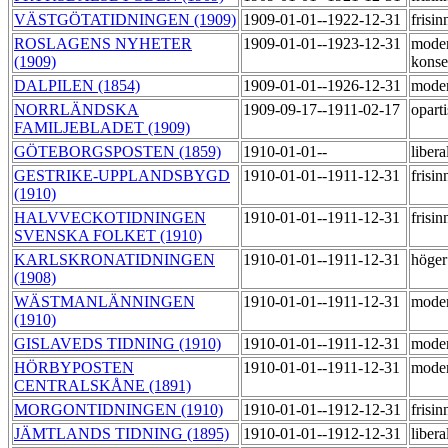
VÄSTGÖTATIDNINGEN (1909)
1909-01-01--1922-12-31
frisi
ROSLAGENS NYHETER
1909-01-01--1923-12-31
moder
(1909)
konse
DALPILEN (1854)
1909-01-01--1926-12-31
mode
NORRLÄNDSKA
1909-09-17--1911-02-17
opart
FAMILJEBLADET (1909)
GÖTEBORGSPOSTEN (1859)
1910-01-01--
libera
GESTRIKE-UPPLANDSBYGD
1910-01-01--1911-12-31
frisi
(1910)
HALVVECKOTIDNINGEN
1910-01-01--1911-12-31
frisi
SVENSKA FOLKET (1910)
KARLSKRONATIDNINGEN
1910-01-01--1911-12-31
höge
(1908)
WÄSTMANLÄNNINGEN
1910-01-01--1911-12-31
mode
(1910)
GISLAVEDS TIDNING (1910)
1910-01-01--1911-12-31
moder
HÖRBYPOSTEN
1910-01-01--1911-12-31
moder
CENTRALSKÅNE (1891)
MORGONTIDNINGEN (1910)
1910-01-01--1912-12-31
frisi
JÄMTLANDS TIDNING (1895)
1910-01-01--1912-12-31
libera