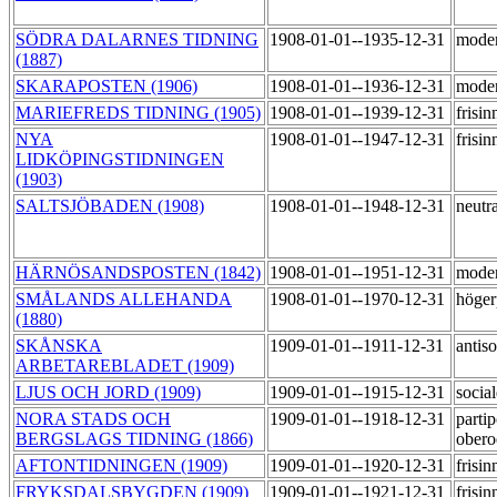
SÖDRA DALARNES TIDNING
1908-01-01--1935-12-31
moder
(1887)
SKARAPOSTEN (1906)
1908-01-01--1936-12-31
mode
MARIEFREDS TIDNING (1905)
1908-01-01--1939-12-31
frisi
NYA
1908-01-01--1947-12-31
frisi
LIDKÖPINGSTIDNINGEN
(1903)
SALTSJÖBADEN (1908)
1908-01-01--1948-12-31
neutr
HÄRNÖSANDSPOSTEN (1842)
1908-01-01--1951-12-31
mode
SMÅLANDS ALLEHANDA
1908-01-01--1970-12-31
höger
(1880)
SKÅNSKA
1909-01-01--1911-12-31
antiso
ARBETAREBLADET (1909)
LJUS OCH JORD (1909)
1909-01-01--1915-12-31
socia
NORA STADS OCH
1909-01-01--1918-12-31
partip
BERGSLAGS TIDNING (1866)
ober
AFTONTIDNINGEN (1909)
1909-01-01--1920-12-31
frisi
FRYKSDALSBYGDEN (1909)
1909-01-01--1921-12-31
frisi