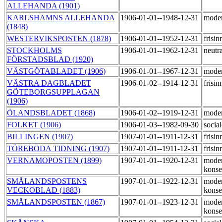
ALLEHANDA (1901)
KARLSHAMNS ALLEHANDA
1906-01-01--1948-12-31
mode
(1848)
WESTERVIKSPOSTEN (1878)
1906-01-01--1952-12-31
frisi
STOCKHOLMS
1906-01-01--1962-12-31
neutr
FÖRSTADSBLAD (1920)
VÄSTGÖTABLADET (1906)
1906-01-01--1967-12-31
mode
VÄSTRA DAGBLADET
1906-01-02--1914-12-31
frisi
GÖTEBORGSUPPLAGAN
(1906)
ÖLANDSBLADET (1868)
1906-01-02--1919-12-31
mode
FOLKET (1906)
1906-01-03--1982-09-30
socia
BILLINGEN (1907)
1907-01-01--1911-12-31
frisi
TÖREBODA TIDNING (1907)
1907-01-01--1911-12-31
frisi
VERNAMOPOSTEN (1899)
1907-01-01--1920-12-31
moder
konse
SMÅLANDSPOSTENS
1907-01-01--1922-12-31
moder
VECKOBLAD (1883)
konse
SMÅLANDSPOSTEN (1867)
1907-01-01--1923-12-31
moder
konse