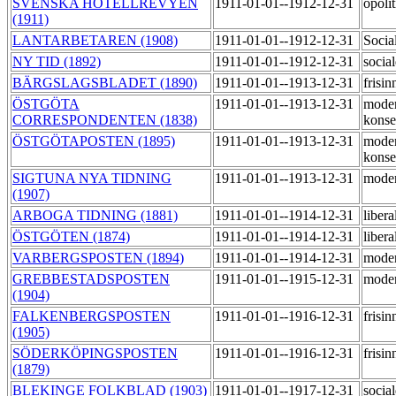
SVENSKA HOTELLREVYEN
1911-01-01--1912-12-31
opoli
(1911)
LANTARBETAREN (1908)
1911-01-01--1912-12-31
Socia
NY TID (1892)
1911-01-01--1912-12-31
socia
BÄRGSLAGSBLADET (1890)
1911-01-01--1913-12-31
frisi
ÖSTGÖTA
1911-01-01--1913-12-31
moder
CORRESPONDENTEN (1838)
konse
ÖSTGÖTAPOSTEN (1895)
1911-01-01--1913-12-31
moder
konse
SIGTUNA NYA TIDNING
1911-01-01--1913-12-31
moder
(1907)
ARBOGA TIDNING (1881)
1911-01-01--1914-12-31
libera
ÖSTGÖTEN (1874)
1911-01-01--1914-12-31
libera
VARBERGSPOSTEN (1894)
1911-01-01--1914-12-31
moder
GREBBESTADSPOSTEN
1911-01-01--1915-12-31
mode
(1904)
FALKENBERGSPOSTEN
1911-01-01--1916-12-31
frisi
(1905)
SÖDERKÖPINGSPOSTEN
1911-01-01--1916-12-31
frisi
(1879)
BLEKINGE FOLKBLAD (1903)
1911-01-01--1917-12-31
socia