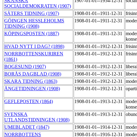
SKÅNSKA
1907-01-01--1954-12-31
socia
SOCIALDEMOKRATEN (1907)
SÄTERS TIDNING (1907)
1908-01-01--1911-12-31
frisi
GÖINGEN HESSLEHOLMS
1908-01-01--1911-12-31
mode
TIDNING (1908)
KÖPINGSPOSTEN (1887)
1908-01-01--1911-12-31
moder
konse
HVAD NYTT I DAG? (1898)
1908-01-01--1912-12-31
frisi
NORRBOTTENSKURIREN
1908-01-01--1912-12-31
frisi
(1861)
BOGESUND (1907)
1908-01-01--1912-12-31
libera
BORÅS DAGBLAD (1908)
1908-01-01--1912-12-31
libera
SKARA TIDNING (1863)
1908-01-01--1912-12-31
moder
ÅNGETIDNINGEN (1908)
1908-01-01--1912-12-31
opart
GEFLEPOSTEN (1864)
1908-01-01--1913-12-31
moder
konse
SVENSKA
1908-01-01--1913-12-31
obun
UTLANDSTIDNINGEN (1908)
UMEBLADET (1847)
1908-01-01--1914-12-31
moder
NORRBOTTENS
1908-01-01--1916-12-31
moder