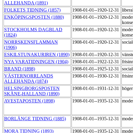
ALLEHANDA (1891)
FOLKETS TIDNING (1857)
1908-01-01--1920-12-31
libera
ENKÖPINGSPOSTEN (1880)
1908-01-01--1920-12-31
moder
konse
STOCKHOLMS DAGBLAD
1908-01-01--1920-12-31
moder
(1824)
konse
NORRSKENSFLAMMAN
1908-01-01--1920-12-31
socia
(1906)
ESKILSTUNAKURIREN (1890)
1908-01-01--1920-12-31
vänst
NYA VARATIDNINGEN (1904)
1908-01-01--1922-12-31
frisi
BRAND (1898)
1908-01-01--1925-12-31
socia
VÄSTERNORRLANDS
1908-01-01--1930-12-31
frisi
ALLEHANDA (1874)
HELSINGBORGSPOSTEN
1908-01-01--1931-12-31
höge
SKÅNE-HALLAND (1890)
AVESTAPOSTEN (1898)
1908-01-01--1935-12-31
moder
BORLÄNGE TIDNING (1885)
1908-01-01--1935-12-31
moder
MORA TIDNING (1893)
1908-01-01--1935-12-31
moder