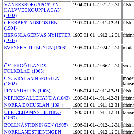
VÄNERSBORGSPOSTEN
1904-01-01--1921-12-31
frisi
HALVVECKOUPPLAGAN
(1902)
GREBBESTADSPOSTEN
1905-01-01--1911-12-31
frisi
(1904)
BERGSLAGERNAS NYHETER
1905-01-01--1912-12-31
frisi
(1905)
SVENSKA TRIBUNEN (1906)
1905-01-01--1924-12-31
mode
ÖSTERGÖTLANDS
1905-01-01--1966-12-31
socia
FOLKBLAD (1905)
OSCARSHAMNSPOSTEN
1906-01-01--
moder
(1862)
konse
FRYKSDALEN (1906)
1906-01-01--1911-12-31
frisi
NERIKES ALLEHANDA (1843)
1906-01-01--1911-12-31
frisi
NORRA BOHUSLÄN (1894)
1906-01-01--1911-12-31
frisi
ULRICEHAMNS TIDNING
1906-01-01--1911-12-31
konse
(1869)
BOLLNÄSTIDNINGEN (1905)
1906-01-01--1912-12-31
frisi
NORRLANDSTIDNINGEN
1906-01-01--1912-12-31
frisi