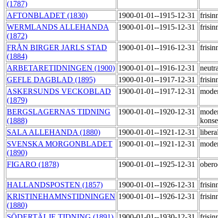
(1787)
AFTONBLADET (1830)
1900-01-01--1915-12-31
frisi
WERMLANDS ALLEHANDA
1900-01-01--1915-12-31
frisi
(1872)
FRÅN BIRGER JARLS STAD
1900-01-01--1916-12-31
frisi
(1884)
ARBETARETIDNINGEN (1900)
1900-01-01--1916-12-31
neutr
GEFLE DAGBLAD (1895)
1900-01-01--1917-12-31
frisi
ASKERSUNDS VECKOBLAD
1900-01-01--1917-12-31
mode
(1879)
BERGSLAGERNAS TIDNING
1900-01-01--1920-12-31
moder
(1888)
konse
SALA ALLEHANDA (1880)
1900-01-01--1921-12-31
libera
SVENSKA MORGONBLADET
1900-01-01--1921-12-31
moder
(1890)
FIGARO (1878)
1900-01-01--1925-12-31
ober
HALLANDSPOSTEN (1857)
1900-01-01--1926-12-31
frisi
KRISTINEHAMNSTIDNINGEN
1900-01-01--1926-12-31
frisi
(1880)
SÖDERTÄLJE TIDNING (1891)
1900-01-01--1930-12-31
frisi