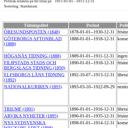
Politisk tendens på för titlar på 1911-01-01- -1911-12-31
Sortering: Startdatum
Tidningstitel
Period
Poli
ÖRESUNDSPOSTEN (1848)
1878-01-01--1930-12-31
frisi
GÖTEBORGS AFTONBLAD
1888-01-01--1918-12-31
konse
(1888)
HÖGANÄS TIDNING (1888)
1889-01-01--1911-12-31
ingen
FILIPSTADS STADS OCH
1890-01-01--1918-12-31
frisi
BERGSLAGS TIDNING (1850)
ELFSBORGS LÄNS TIDNING
1892-10-07--1913-12-31
libera
(1892)
NATIONALKURIREN (1893)
1893-03-10--1922-09-29
neutr
TRIUMF (1891)
1896-01-01--1916-12-31
libera
ARVIKA NYHETER (1895)
1896-01-01--1935-12-31
frisi
NYA SYDSVENSKA
1898-01-01--1914-12-31
konse
WECKOBLADET (1898)