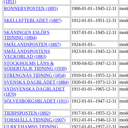
(1851)
RONNEBYPOSTEN (1895)
1906-01-01--1945-12-31
mod
SKELLEFTEBLADET (1887)
1912-01-01--1951-12-31
mod
SKÅNINGEN ESLÖFS
1937-01-01--1945-12-31
mod
TIDNING (1894)
SMÅLANDSPOSTEN (1867)
1924-01-01--
mod
SMÅLANDSPOSTENS
1923-01-01--1945-12-31
mod
VECKOBLAD (1883)
STOCKHOLMS LÄNS &
1930-04-02--1947-12-31
mod
SÖDERTÄLJE TIDNING (1930)
STRENGNÄS TIDNING (1854)
1910-01-01--1955-12-31
mod
SVENSKA DAGBLADET (1884)
1920-01-01--1973-12-31
mod
SYDSVENSKA DAGBLADET
1911-01-01--1965-12-31
mod
(1870)
SÖLVESBORGSBLADET (1911)
1912-01-01--1947-12-31
mod
TIERPSPOSTEN (1892)
1917-01-01--1955-12-31
mod
TORSHÄLLA TIDNING (1907)
1912-01-01--1946-12-31
mod
ULRICEHAMNS TIDNING
1922-01-01--1957-12-31
mod