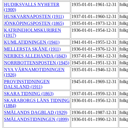
HUDIKSVALLS NYHETER
1935-01-01--1961-12-31
folk
(1900)
HUSKVARNAPOSTEN (1911)
1937-01-01--1960-12-31
folk
JÖNKÖPINGSPOSTEN (1865)
1935-01-01--1973-12-31
folk
KATRINEHOLMSKURIREN
1936-01-01--1954-12-31
folk
(1917)
KUMLATIDNINGEN (1941)
1941-01-01--1955-12-31
folk
MELLERSTA SKÅNE (1911)
1936-01-01--1976-12-31
folk
NERIKES ALLEHANDA (1843)
1937-01-01--1961-12-31
folk
NORRBOTTENSPOSTEN (1945)
1945-01-01--1951-12-31
folk
NYA VÄRNAMOTIDNINGEN
1935-01-01--1946-12-31
folk
(1926)
PROVINSTIDNINGEN
1945-01-01--1969-12-31
folk
DALSLAND (1911)
SKARA TIDNING (1863)
1937-01-01--1959-12-31
folk
SKARABORGS LÄNS TIDNING
1936-01-01--1956-12-31
folk
(1884)
SMÅLANDS DAGBLAD (1929)
1936-01-01--1987-12-31
folk
SMÅLANDSTIDNINGEN (1899)
1936-01-01--1990-12-31
folk