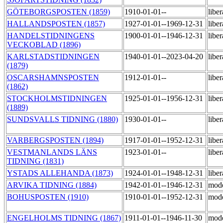
GÖTEBORGSPOSTEN (1859)
1910-01-01--
libe
HALLANDSPOSTEN (1857)
1927-01-01--1969-12-31
libe
HANDELSTIDNINGENS
1900-01-01--1946-12-31
libe
VECKOBLAD (1896)
KARLSTADSTIDNINGEN
1940-01-01--2023-04-20
libe
(1879)
OSCARSHAMNSPOSTEN
1912-01-01--
libe
(1862)
STOCKHOLMSTIDNINGEN
1925-01-01--1956-12-31
libe
(1889)
SUNDSVALLS TIDNING (1880)
1930-01-01--
libe
VARBERGSPOSTEN (1894)
1917-01-01--1952-12-31
libe
VESTMANLANDS LÄNS
1923-01-01--
libe
TIDNING (1831)
YSTADS ALLEHANDA (1873)
1924-01-01--1948-12-31
libe
ARVIKA TIDNING (1884)
1942-01-01--1946-12-31
mod
BOHUSPOSTEN (1910)
1910-01-01--1952-12-31
mod
ENGELHOLMS TIDNING (1867)
1911-01-01--1946-11-30
mod