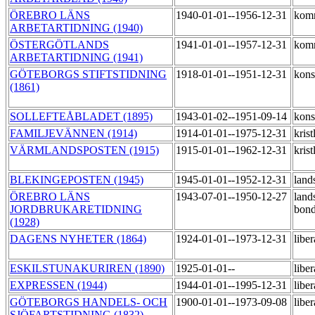
ÖREBRO LÄNS
1940-01-01--1956-12-31
kom
ARBETARTIDNING (1940)
ÖSTERGÖTLANDS
1941-01-01--1957-12-31
kom
ARBETARTIDNING (1941)
GÖTEBORGS STIFTSTIDNING
1918-01-01--1951-12-31
kons
(1861)
SOLLEFTEÅBLADET (1895)
1943-01-02--1951-09-14
kons
FAMILJEVÄNNEN (1914)
1914-01-01--1975-12-31
krist
VÄRMLANDSPOSTEN (1915)
1915-01-01--1962-12-31
krist
BLEKINGEPOSTEN (1945)
1945-01-01--1952-12-31
land
ÖREBRO LÄNS
1943-07-01--1950-12-27
land
JORDBRUKARETIDNING
bond
(1928)
DAGENS NYHETER (1864)
1924-01-01--1973-12-31
libe
ESKILSTUNAKURIREN (1890)
1925-01-01--
libe
EXPRESSEN (1944)
1944-01-01--1995-12-31
libe
GÖTEBORGS HANDELS- OCH
1900-01-01--1973-09-08
libe
SJÖFARTSTIDNING (1832)