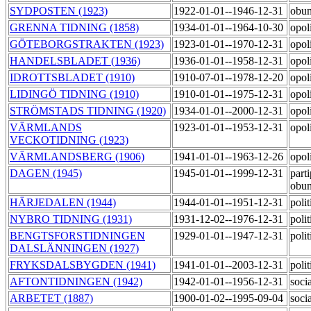
SYDPOSTEN (1923)
1922-01-01--1946-12-31
obu
GRENNA TIDNING (1858)
1934-01-01--1964-10-30
opol
GÖTEBORGSTRAKTEN (1923)
1923-01-01--1970-12-31
opol
HANDELSBLADET (1936)
1936-01-01--1958-12-31
opol
IDROTTSBLADET (1910)
1910-07-01--1978-12-20
opol
LIDINGÖ TIDNING (1910)
1910-01-01--1975-12-31
opol
STRÖMSTADS TIDNING (1920)
1934-01-01--2000-12-31
opol
VÄRMLANDS
1923-01-01--1953-12-31
opol
VECKOTIDNING (1923)
VÄRMLANDSBERG (1906)
1941-01-01--1963-12-26
opol
DAGEN (1945)
1945-01-01--1999-12-31
parti
obu
HÄRJEDALEN (1944)
1944-01-01--1951-12-31
poli
NYBRO TIDNING (1931)
1931-12-02--1976-12-31
polit
BENGTSFORSTIDNINGEN
1929-01-01--1947-12-31
polit
DALSLÄNNINGEN (1927)
FRYKSDALSBYGDEN (1941)
1941-01-01--2003-12-31
poli
AFTONTIDNINGEN (1942)
1942-01-01--1956-12-31
soci
ARBETET (1887)
1900-01-02--1995-09-04
soci