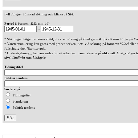
Fyll
därefter
i önskad sökning och klicka på
Sök
.
Period
(i formen: åååå-mm-dd)
--
* Sökningen högertrunkeras alltid, d.v.s. en söknng på
Fred
ger träff på allt som börjar på
Fr
* Vänstertrunkering kan göras med procenttecken, t.ex. vid sökning på förnamn
%Joel
eller 
fullständig titel
%konservativ
.
* Understrykning _ kan användas för att söka t.ex. namn stavade på olika sätt.
Lind_vist
ger t
såväl
Lindkvist
som
Lindqvist
.
Tidningstitel
Politisk tendens
Sortera på
Tidningstitel
Startdatum
Politisk tendens