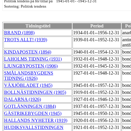
Politisk tendens på för titlar på 1945-01-01- -1945-12-31
Sortering: Politisk tendens
Tidningstitel
Period
Pol
BRAND (1898)
1934-01-01--1956-12-31
anar
TROTS ALLT! (1939)
1939-01-01--1952-12-31
antin
antif
KINDAPOSTEN (1894)
1940-01-01--1954-12-31
bond
LAHOLMS TIDNING (1931)
1932-01-01--1948-12-31
bond
LJUNGBYPOSTEN (1906)
1932-01-01--1945-12-31
bond
SMÅLANDSBYGDENS
1927-01-01--1948-12-31
bond
TIDNING (1926)
VÄXJÖBLADET (1945)
1945-01-01--1957-12-31
bond
BOLLNÄSTIDNINGEN (1905)
1919-01-01--1952-12-31
bond
DALARNA (1926)
1927-01-01--1946-12-31
bond
GOTLÄNNINGEN (1884)
1937-01-01--1957-12-31
bond
GÄSTRIKEBYGDEN (1945)
1945-01-01--1950-12-31
bond
HALLANDS NYHETER (1919)
1920-01-01--1956-12-31
bond
HUDIKSVALLSTIDNINGEN
1921-01-01--1952-12-31
bond