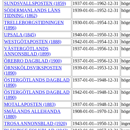
SUNDSVALLSPOSTEN (1859)
1937-01-01--1962-12-31
hög
SÖDERMANLANDS LÄNS
1939-01-01--1952-12-31
hög
TIDNING (1862)
TRELLEBORGSTIDNINGEN
1930-01-01--1954-12-31
hög
(1896)
UPSALA (1845)
1940-01-01--1950-12-31
hög
WESTGÖTAPOSTEN (1888)
1942-01-01--1954-12-31
hög
VÄSTERGÖTLANDS
1937-01-01--1956-12-31
hög
ANNONSBLAD (1899)
ÖREBRO DAGBLAD (1900)
1937-01-01--1956-12-31
hög
ÖRNSKÖLDSVIKSPOSTEN
1939-01-01--1953-12-31
hög
(1890)
ÖSTERGÖTLANDS DAGBLAD
1937-01-01--1948-12-31
hög
(1890)
ÖSTERGÖTLANDS DAGBLAD
1942-01-01--1948-12-31
hög
(1890)
MOTALAPOSTEN (1883)
1937-01-01--1948-12-31
höge
SMÅLANDS ALLEHANDA
1908-01-01--1970-12-31
höge
(1880)
TROSA ANNONSBLAD (1920)
1943-01-01--1950-12-31
inge