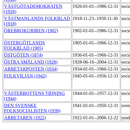
VÄSTGÖTADEMOKRATEN
1926-01-01--1986-12-31
soci
(1926)
VÄSTMANLANDS FOLKBLAD
1918-11-23--1959-11-30
soci
(1918)
ÖREBROKURIREN (1902)
1902-01-01--1986-12-31
soci
ÖSTERGÖTLANDS
1905-01-01--1966-12-31
soci
FOLKBLAD (1905)
ÖSTGÖTEN (1874)
1936-01-01--1966-12-31
soci
ÖSTRA SMÅLAND (1928)
1928-06-16--2004-12-31
soci
ARBETARPOSTEN (1934)
1934-01-01--1960-12-31
socia
FOLKVILJAN (1942)
1945-01-01--1956-12-31
socia
VÄSTERBOTTENS TIDNING
1944-01-01--1957-12-31
socia
(1944)
DEN SVENSKE
1941-01-01--1950-12-31
sven
FOLKSOCIALISTEN (1939)
ARBETAREN (1922)
1922-01-01--2006-12-22
synd