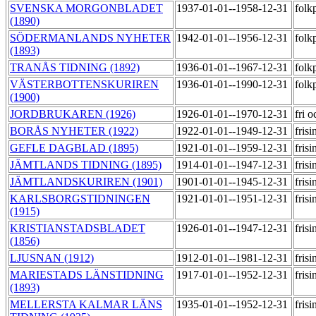
SVENSKA MORGONBLADET
1937-01-01--1958-12-31
folk
(1890)
SÖDERMANLANDS NYHETER
1942-01-01--1956-12-31
folk
(1893)
TRANÅS TIDNING (1892)
1936-01-01--1967-12-31
folk
VÄSTERBOTTENSKURIREN
1936-01-01--1990-12-31
folk
(1900)
JORDBRUKAREN (1926)
1926-01-01--1970-12-31
fri 
BORÅS NYHETER (1922)
1922-01-01--1949-12-31
fris
GEFLE DAGBLAD (1895)
1921-01-01--1959-12-31
fris
JÄMTLANDS TIDNING (1895)
1914-01-01--1947-12-31
fris
JÄMTLANDSKURIREN (1901)
1901-01-01--1945-12-31
fris
KARLSBORGSTIDNINGEN
1921-01-01--1951-12-31
fris
(1915)
KRISTIANSTADSBLADET
1926-01-01--1947-12-31
fris
(1856)
LJUSNAN (1912)
1912-01-01--1981-12-31
fris
MARIESTADS LÄNSTIDNING
1917-01-01--1952-12-31
fris
(1893)
MELLERSTA KALMAR LÄNS
1935-01-01--1952-12-31
fris