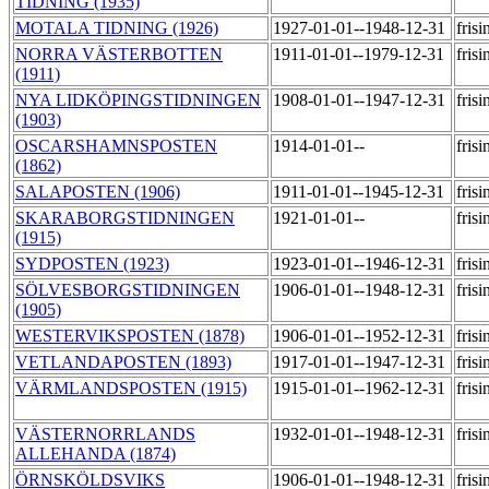
TIDNING (1935)
MOTALA TIDNING (1926)
1927-01-01--1948-12-31
fris
NORRA VÄSTERBOTTEN
1911-01-01--1979-12-31
fris
(1911)
NYA LIDKÖPINGSTIDNINGEN
1908-01-01--1947-12-31
fris
(1903)
OSCARSHAMNSPOSTEN
1914-01-01--
fris
(1862)
SALAPOSTEN (1906)
1911-01-01--1945-12-31
fris
SKARABORGSTIDNINGEN
1921-01-01--
fris
(1915)
SYDPOSTEN (1923)
1923-01-01--1946-12-31
fris
SÖLVESBORGSTIDNINGEN
1906-01-01--1948-12-31
fris
(1905)
WESTERVIKSPOSTEN (1878)
1906-01-01--1952-12-31
fris
VETLANDAPOSTEN (1893)
1917-01-01--1947-12-31
fris
VÄRMLANDSPOSTEN (1915)
1915-01-01--1962-12-31
fris
VÄSTERNORRLANDS
1932-01-01--1948-12-31
fris
ALLEHANDA (1874)
ÖRNSKÖLDSVIKS
1906-01-01--1948-12-31
fris