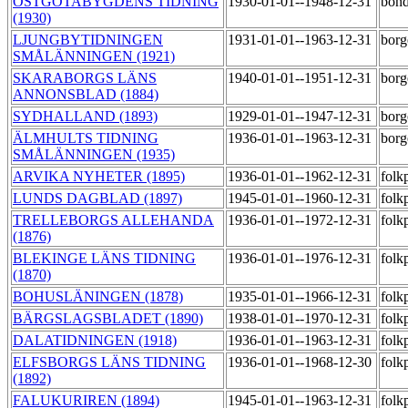
ÖSTGÖTABYGDENS TIDNING
1930-01-01--1948-12-31
bond
(1930)
LJUNGBYTIDNINGEN
1931-01-01--1963-12-31
borg
SMÅLÄNNINGEN (1921)
SKARABORGS LÄNS
1940-01-01--1951-12-31
borg
ANNONSBLAD (1884)
SYDHALLAND (1893)
1929-01-01--1947-12-31
borg
ÄLMHULTS TIDNING
1936-01-01--1963-12-31
borg
SMÅLÄNNINGEN (1935)
ARVIKA NYHETER (1895)
1936-01-01--1962-12-31
folk
LUNDS DAGBLAD (1897)
1945-01-01--1960-12-31
folk
TRELLEBORGS ALLEHANDA
1936-01-01--1972-12-31
folk
(1876)
BLEKINGE LÄNS TIDNING
1936-01-01--1976-12-31
folk
(1870)
BOHUSLÄNINGEN (1878)
1935-01-01--1966-12-31
folk
BÄRGSLAGSBLADET (1890)
1938-01-01--1970-12-31
folk
DALATIDNINGEN (1918)
1936-01-01--1963-12-31
folk
ELFSBORGS LÄNS TIDNING
1936-01-01--1968-12-30
folk
(1892)
FALUKURIREN (1894)
1945-01-01--1963-12-31
folk