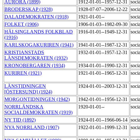
AURORA (1899)
1912-01-01--1957-12-31
soci
BRODERSKAP (1928)
1928-07-07--2006-12-22
soci
DALADEMOKRATEN (1918)
1921-01-01--
soci
FOLKET (1906)
1906-01-03--1982-09-30
soci
HÄLSINGLANDS FOLKBLAD
1916-01-01--1949-12-31
soci
(1916)
KARLSKOGAKURIREN (1941)
1941-01-01--1987-12-31
soci
KRISTIANSTADS
1932-01-01--1957-12-31
soci
LÄNSDEMOKRATEN (1932)
KRONOBERGAREN (1934)
1934-01-01--1990-12-31
soci
KURIREN (1921)
1921-01-01--1965-12-31
soci
LÄNSTIDNINGEN
1924-01-01--2003-12-31
soci
[ÖSTERSUND] (1924)
MORGONTIDNINGEN (1942)
1942-01-01--1956-12-31
soci
NORRLÄNDSKA
1920-01-01--
soci
SOCIALDEMOKRATEN (1919)
NY TID (1892)
1924-01-01--1966-06-14
soci
NYA NORRLAND (1907)
1922-01-01--1999-12-31
soci