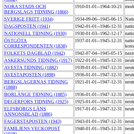
NORA STADS OCH
1910-01-01--1964-10-21
mode
BERGSLAGS TIDNING (1866)
SVERIGE FRITT (1934)
1934-09-06--1945-06-15
Nati
DAGSPOSTEN (1941)
1942-01-01--1946-12-31
nati
NATIONELL TIDNING (1930)
1930-01-03--1962-12-17
natio
ÖSTGÖTA
1937-01-01--1945-12-31
natio
CORRESPONDENTEN (1838)
kons
FOLKETS DAGBLAD (1942)
1942-07-04--1945-05-15
nazi
ASKERSUNDS TIDNING (1917)
1922-01-01--1945-12-31
neut
AVESTA TIDNING (1882)
1939-01-01--1947-12-31
neut
AVESTAPOSTEN (1898)
1936-01-01--1947-12-31
neut
BERGSLAGERNAS TIDNING
1921-01-01--1947-12-31
neut
(1888)
BORLÄNGE TIDNING (1885)
1936-01-01--1947-12-31
neut
DEGERFORS TIDNING (1925)
1925-01-01--1947-12-31
neut
ELFSBORGS LÄNS
1917-01-01--1947-12-31
neut
ANNONSBLAD (1886)
FAGERSTAPOSTEN (1943)
1943-01-01--1947-12-31
neut
FAMILJENS VECKOPOST
1940-01-01--1945-12-31
neut
(1938)