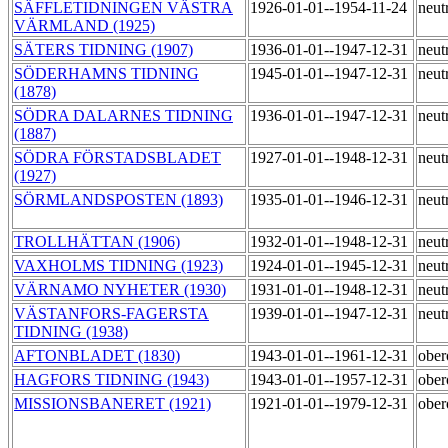
SÄFFLETIDNINGEN VÄSTRA
1926-01-01--1954-11-24
neut
VÄRMLAND (1925)
SÄTERS TIDNING (1907)
1936-01-01--1947-12-31
neut
SÖDERHAMNS TIDNING
1945-01-01--1947-12-31
neut
(1878)
SÖDRA DALARNES TIDNING
1936-01-01--1947-12-31
neut
(1887)
SÖDRA FÖRSTADSBLADET
1927-01-01--1948-12-31
neut
(1927)
SÖRMLANDSPOSTEN (1893)
1935-01-01--1946-12-31
neut
TROLLHÄTTAN (1906)
1932-01-01--1948-12-31
neut
VAXHOLMS TIDNING (1923)
1924-01-01--1945-12-31
neut
VÄRNAMO NYHETER (1930)
1931-01-01--1948-12-31
neut
VÄSTANFORS-FAGERSTA
1939-01-01--1947-12-31
neut
TIDNING (1938)
AFTONBLADET (1830)
1943-01-01--1961-12-31
obe
HAGFORS TIDNING (1943)
1943-01-01--1957-12-31
obe
MISSIONSBANERET (1921)
1921-01-01--1979-12-31
obe