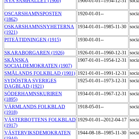
NYA SAMHÄLLET (1900)
1900-01-01--1954-12-31
soci
OSCARSHAMNSPOSTEN
1920-01-01--
soci
(1862)
OSKARSHAMNSNYHETERNA
1934-01-01--1985-11-30
soci
(1921)
PITEÅTIDNINGEN (1915)
1930-01-01--
soci
SKARABORGAREN (1926)
1926-01-01--1960-12-31
soci
SKÅNSKA
1907-01-01--1954-12-31
soci
SOCIALDEMOKRATEN (1907)
SMÅLANDS FOLKBLAD (1901)
1921-01-01--1991-12-31
soci
SYDÖSTRA SVERIGES
1925-01-01--1973-12-31
soci
DAGBLAD (1921)
SÖDERHAMNSKURIREN
1934-01-01--1967-12-31
soci
(1895)
VÄRMLANDS FOLKBLAD
1918-05-01--
soci
(1918)
VÄSTERBOTTENS FOLKBLAD
1929-01-01--2012-04-17
soci
(1917)
VÄSTERVIKSDEMOKRATEN
1944-08-18--1985-11-30
soci
(1944)