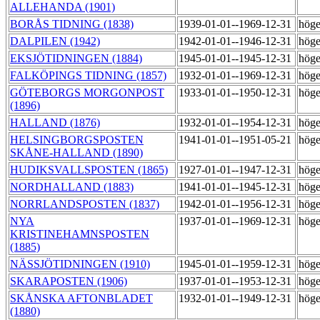
ALLEHANDA (1901)
BORÅS TIDNING (1838)
1939-01-01--1969-12-31
hög
DALPILEN (1942)
1942-01-01--1946-12-31
hög
EKSJÖTIDNINGEN (1884)
1945-01-01--1945-12-31
hög
FALKÖPINGS TIDNING (1857)
1932-01-01--1969-12-31
hög
GÖTEBORGS MORGONPOST
1933-01-01--1950-12-31
hög
(1896)
HALLAND (1876)
1932-01-01--1954-12-31
hög
HELSINGBORGSPOSTEN
1941-01-01--1951-05-21
hög
SKÅNE-HALLAND (1890)
HUDIKSVALLSPOSTEN (1865)
1927-01-01--1947-12-31
hög
NORDHALLAND (1883)
1941-01-01--1945-12-31
hög
NORRLANDSPOSTEN (1837)
1942-01-01--1956-12-31
hög
NYA
1937-01-01--1969-12-31
hög
KRISTINEHAMNSPOSTEN
(1885)
NÄSSJÖTIDNINGEN (1910)
1945-01-01--1959-12-31
hög
SKARAPOSTEN (1906)
1937-01-01--1953-12-31
hög
SKÅNSKA AFTONBLADET
1932-01-01--1949-12-31
hög
(1880)