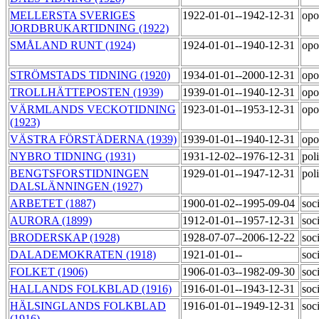
MELLERSTA SVERIGES
1922-01-01--1942-12-31
opo
JORDBRUKARTIDNING (1922)
SMÅLAND RUNT (1924)
1924-01-01--1940-12-31
opo
STRÖMSTADS TIDNING (1920)
1934-01-01--2000-12-31
opo
TROLLHÄTTEPOSTEN (1939)
1939-01-01--1940-12-31
opo
VÄRMLANDS VECKOTIDNING
1923-01-01--1953-12-31
opo
(1923)
VÄSTRA FÖRSTÄDERNA (1939)
1939-01-01--1940-12-31
opo
NYBRO TIDNING (1931)
1931-12-02--1976-12-31
poli
BENGTSFORSTIDNINGEN
1929-01-01--1947-12-31
poli
DALSLÄNNINGEN (1927)
ARBETET (1887)
1900-01-02--1995-09-04
soc
AURORA (1899)
1912-01-01--1957-12-31
soc
BRODERSKAP (1928)
1928-07-07--2006-12-22
soc
DALADEMOKRATEN (1918)
1921-01-01--
soc
FOLKET (1906)
1906-01-03--1982-09-30
soc
HALLANDS FOLKBLAD (1916)
1916-01-01--1943-12-31
soc
HÄLSINGLANDS FOLKBLAD
1916-01-01--1949-12-31
soc
(1916)