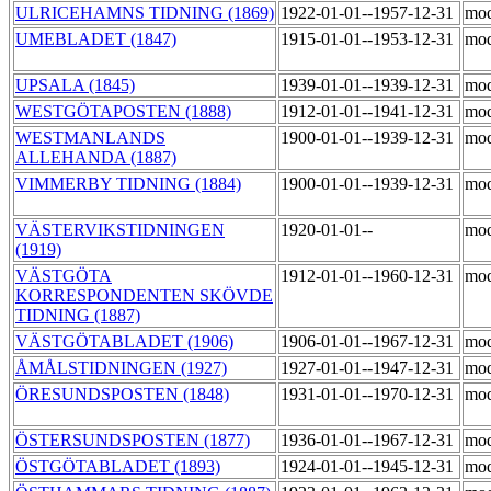
ULRICEHAMNS TIDNING (1869)
1922-01-01--1957-12-31
mod
UMEBLADET (1847)
1915-01-01--1953-12-31
mod
UPSALA (1845)
1939-01-01--1939-12-31
mod
WESTGÖTAPOSTEN (1888)
1912-01-01--1941-12-31
mod
WESTMANLANDS
1900-01-01--1939-12-31
mod
ALLEHANDA (1887)
VIMMERBY TIDNING (1884)
1900-01-01--1939-12-31
mod
VÄSTERVIKSTIDNINGEN
1920-01-01--
mod
(1919)
VÄSTGÖTA
1912-01-01--1960-12-31
mod
KORRESPONDENTEN SKÖVDE
TIDNING (1887)
VÄSTGÖTABLADET (1906)
1906-01-01--1967-12-31
mod
ÅMÅLSTIDNINGEN (1927)
1927-01-01--1947-12-31
mod
ÖRESUNDSPOSTEN (1848)
1931-01-01--1970-12-31
mod
ÖSTERSUNDSPOSTEN (1877)
1936-01-01--1967-12-31
mod
ÖSTGÖTABLADET (1893)
1924-01-01--1945-12-31
mod