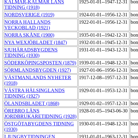
KALMAR-KALMAR LÄNS
1925-01-01--1947-12-31
bon
TIDNING (1918)
NORDSVERIGE (1919)
1924-01-01--1956-12-31
bon
NORRA HALLANDS
1922-01-01--1956-12-31
bon
VECKOBLAD (1921)
NORRA SKÅNE (1900)
1935-01-01--1942-12-31
bon
NYA WEXJÖBLADET (1847)
1932-01-01--1945-12-31
bon
SJUHÄRADSBYGDENS
1931-01-01--1943-12-31
bon
TIDNING (1930)
SÖDERKÖPINGSPOSTEN (1879)
1939-01-01--1948-12-31
bon
SÖRMLANDSBYGDEN (1927)
1927-01-06--1956-12-31
bon
VÄSTMANLANDS NYHETER
1917-12-08--1957-12-31
bon
(1918)
VÄSTRA HÄLSINGLANDS
1929-01-01--1953-12-31
bon
TIDNING (1927)
ÖLANDSBLADET (1868)
1929-01-02--1957-12-31
bon
ÖREBRO LÄNS
1928-01-05--1943-06-30
bon
JORDBRUKARETIDNING (1928)
ÖSTGÖTABYGDENS TIDNING
1930-01-01--1948-12-31
bon
(1930)
LJUNGBYTIDNINGEN
1931-01-01--1963-12-31
bor