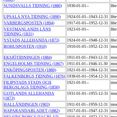
SUNDSVALLS TIDNING (1880)
1930-01-01--
lib
UPSALA NYA TIDNING (1890)
1924-01-01--1943-12-31
lib
VARBERGSPOSTEN (1894)
1917-01-01--1952-12-31
lib
VESTMANLANDS LÄNS
1923-01-01--
lib
TIDNING (1831)
YSTADS ALLEHANDA (1873)
1924-01-01--1948-12-31
lib
BOHUSPOSTEN (1910)
1910-01-01--1952-12-31
mod
EKSJÖTIDNINGEN (1884)
1911-01-01--1943-12-31
mod
ENGELHOLMS TIDNING (1867)
1911-01-01--1946-11-30
mod
ENKÖPINGSPOSTEN (1880)
1921-01-01--1964-12-31
mod
FALKENBERGS TIDNING (1876)
1938-01-01--1954-12-31
mod
FILIPSTADS STADS OCH
1921-01-01--
mod
BERGSLAGS TIDNING (1850)
GOTLANDS ALLEHANDA
1931-01-01--1955-12-31
mod
(1873)
HALLÄNDINGEN (1903)
1911-01-01--1959-12-31
mod
HAPARANDABLADET (1882)
1917-01-01--1947-12-31
mod
HELSINGBORGS DAGBLAD
1916-01-01--1973-12-31
mod