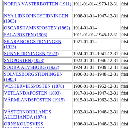
NORRA VÄSTERBOTTEN (1911)
1911-01-01--1979-12-31
fri
NYA LIDKÖPINGSTIDNINGEN
1908-01-01--1947-12-31
fri
(1903)
OSCARSHAMNSPOSTEN (1862)
1914-01-01--
fri
SALAPOSTEN (1906)
1911-01-01--1945-12-31
fri
SKARABORGSTIDNINGEN
1921-01-01--
fri
(1915)
SUNNETIDNINGEN (1923)
1924-01-01--1941-12-31
fri
SYDPOSTEN (1923)
1923-01-01--1946-12-31
fri
SÖDRA ÄLVSBORG (1922)
1924-01-01--1939-12-31
fri
SÖLVESBORGSTIDNINGEN
1906-01-01--1948-12-31
fri
(1905)
WESTERVIKSPOSTEN (1878)
1906-01-01--1952-12-31
fri
VETLANDAPOSTEN (1893)
1917-01-01--1947-12-31
fri
VÄRMLANDSPOSTEN (1915)
1915-01-01--1962-12-31
fri
VÄSTERNORRLANDS
1932-01-01--1948-12-31
fri
ALLEHANDA (1874)
ÖRNSKÖLDSVIKS
1906-01-01--1948-12-31
fri