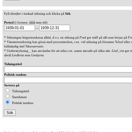
Fyll
därefter
i önskad sökning och klicka på
Sök
.
Period
(i formen: åååå-mm-dd)
--
* Sökningen högertrunkeras alltid, d.v.s. en söknng på
Fred
ger träff på allt som börjar på
Fr
* Vänstertrunkering kan göras med procenttecken, t.ex. vid sökning på förnamn
%Joel
eller 
fullständig titel
%konservativ
.
* Understrykning _ kan användas för att söka t.ex. namn stavade på olika sätt.
Lind_vist
ger t
såväl
Lindkvist
som
Lindqvist
.
Tidningstitel
Politisk tendens
Sortera på
Tidningstitel
Startdatum
Politisk tendens