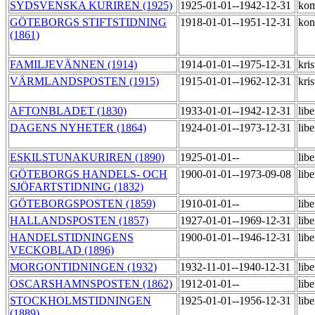
SYDSVENSKA KURIREN (1925)
1925-01-01--1942-12-31
kom
GÖTEBORGS STIFTSTIDNING
1918-01-01--1951-12-31
kon
(1861)
FAMILJEVÄNNEN (1914)
1914-01-01--1975-12-31
kris
VÄRMLANDSPOSTEN (1915)
1915-01-01--1962-12-31
kris
AFTONBLADET (1830)
1933-01-01--1942-12-31
lib
DAGENS NYHETER (1864)
1924-01-01--1973-12-31
lib
ESKILSTUNAKURIREN (1890)
1925-01-01--
lib
GÖTEBORGS HANDELS- OCH
1900-01-01--1973-09-08
lib
SJÖFARTSTIDNING (1832)
GÖTEBORGSPOSTEN (1859)
1910-01-01--
lib
HALLANDSPOSTEN (1857)
1927-01-01--1969-12-31
lib
HANDELSTIDNINGENS
1900-01-01--1946-12-31
lib
VECKOBLAD (1896)
MORGONTIDNINGEN (1932)
1932-11-01--1940-12-31
lib
OSCARSHAMNSPOSTEN (1862)
1912-01-01--
lib
STOCKHOLMSTIDNINGEN
1925-01-01--1956-12-31
lib
(1889)