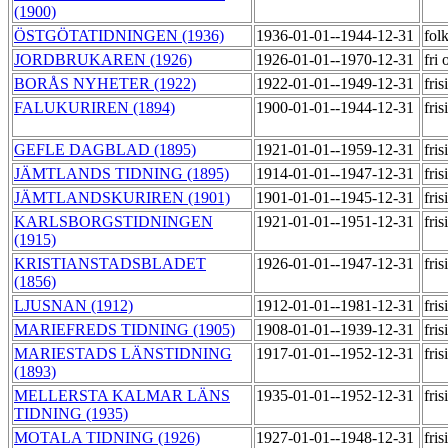
(1900)
ÖSTGÖTATIDNINGEN (1936)
1936-01-01--1944-12-31
fol
JORDBRUKAREN (1926)
1926-01-01--1970-12-31
fri
BORÅS NYHETER (1922)
1922-01-01--1949-12-31
fri
FALUKURIREN (1894)
1900-01-01--1944-12-31
fri
GEFLE DAGBLAD (1895)
1921-01-01--1959-12-31
fri
JÄMTLANDS TIDNING (1895)
1914-01-01--1947-12-31
fri
JÄMTLANDSKURIREN (1901)
1901-01-01--1945-12-31
fri
KARLSBORGSTIDNINGEN
1921-01-01--1951-12-31
fri
(1915)
KRISTIANSTADSBLADET
1926-01-01--1947-12-31
fri
(1856)
LJUSNAN (1912)
1912-01-01--1981-12-31
fri
MARIEFREDS TIDNING (1905)
1908-01-01--1939-12-31
fri
MARIESTADS LÄNSTIDNING
1917-01-01--1952-12-31
fri
(1893)
MELLERSTA KALMAR LÄNS
1935-01-01--1952-12-31
fri
TIDNING (1935)
MOTALA TIDNING (1926)
1927-01-01--1948-12-31
fri