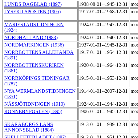
LUNDS DAGBLAD (1897)
1938-08-01--1945-12-31
mod
LYSEKILSPOSTEN (1905)
1917-01-01--1968-12-31
mod
MARIESTADSTIDNINGEN
1924-01-01--1947-12-31
mod
(1924)
NORDHALLAND (1883)
1924-01-01--1940-12-31
mod
NORDMARKINGEN (1936)
1937-01-01--1945-12-31
mod
NORRBOTTENS ALLEHANDA
1917-01-01--1954-12-31
mod
(1891)
NORRBOTTENSKURIREN
1920-01-01--1964-12-31
mod
(1861)
NORRKÖPINGS TIDNINGAR
1915-01-01--1953-12-31
mod
(1787)
NYA WERMLANDSTIDNINGEN
1914-01-01--2007-12-31
mod
(1851)
NÄSSJÖTIDNINGEN (1910)
1924-01-01--1944-12-31
mod
RONNEBYPOSTEN (1895)
1906-01-01--1945-12-31
mod
SKARABORGS LÄNS
1913-01-01--1939-12-31
mod
ANNONSBLAD (1884)
SKELLEFTEBLADET (1887)
1912-01-01--1951-12-31
mod