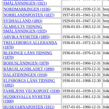
SMÅLÄNNINGEN (1921)
NORDMARKINGEN (1936)
1936-01-01--1939-12-31
bor
NORRLANDSPOSTEN (1837)
1937-01-01--1941-12-31
bor
SYDHALLAND (1893)
1929-01-01--1947-12-31
bor
ÄLMHULTS TIDNING
1936-01-01--1963-12-31
bor
SMÅLÄNNINGEN (1935)
ARVIKA NYHETER (1895)
1936-01-01--1962-12-31
fol
TRELLEBORGS ALLEHANDA
1936-01-01--1972-12-31
fol
(1876)
BLEKINGE LÄNS TIDNING
1936-01-01--1976-12-31
fol
(1870)
BOHUSLÄNINGEN (1878)
1935-01-01--1966-12-31
fol
BÄRGSLAGSBLADET (1890)
1938-01-01--1970-12-31
fol
DALATIDNINGEN (1918)
1936-01-01--1963-12-31
fol
ELFSBORGS LÄNS TIDNING
1936-01-01--1968-12-30
fol
(1892)
FAMILJENS VECKOPOST (1938)
1939-01-01--1939-12-31
fol
HUDIKSVALLS NYHETER
1935-01-01--1961-12-31
fol
(1900)
HUSKVARNAPOSTEN (1911)
1937-01-01--1960-12-31
fol