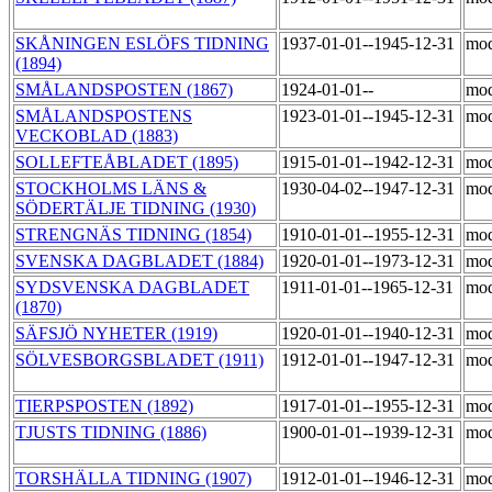
SKÅNINGEN ESLÖFS TIDNING
1937-01-01--1945-12-31
mod
(1894)
SMÅLANDSPOSTEN (1867)
1924-01-01--
mod
SMÅLANDSPOSTENS
1923-01-01--1945-12-31
mod
VECKOBLAD (1883)
SOLLEFTEÅBLADET (1895)
1915-01-01--1942-12-31
mod
STOCKHOLMS LÄNS &
1930-04-02--1947-12-31
mod
SÖDERTÄLJE TIDNING (1930)
STRENGNÄS TIDNING (1854)
1910-01-01--1955-12-31
mod
SVENSKA DAGBLADET (1884)
1920-01-01--1973-12-31
mod
SYDSVENSKA DAGBLADET
1911-01-01--1965-12-31
mod
(1870)
SÄFSJÖ NYHETER (1919)
1920-01-01--1940-12-31
mod
SÖLVESBORGSBLADET (1911)
1912-01-01--1947-12-31
mod
TIERPSPOSTEN (1892)
1917-01-01--1955-12-31
mod
TJUSTS TIDNING (1886)
1900-01-01--1939-12-31
mod
TORSHÄLLA TIDNING (1907)
1912-01-01--1946-12-31
mod