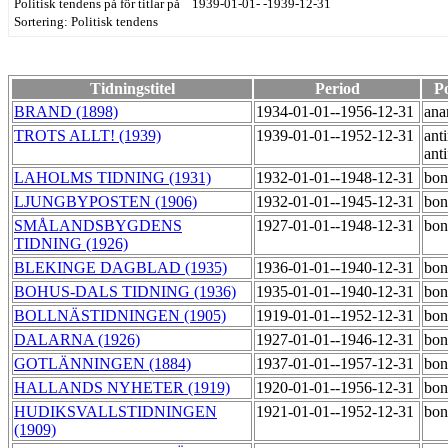
Politisk tendens på för titlar på 1939-01-01- -1939-12-31
Sortering: Politisk tendens
Tidningstitel
Period
Po
BRAND (1898)
1934-01-01--1956-12-31
ana
TROTS ALLT! (1939)
1939-01-01--1952-12-31
anti
anti
LAHOLMS TIDNING (1931)
1932-01-01--1948-12-31
bon
LJUNGBYPOSTEN (1906)
1932-01-01--1945-12-31
bon
SMÅLANDSBYGDENS
1927-01-01--1948-12-31
bon
TIDNING (1926)
BLEKINGE DAGBLAD (1935)
1936-01-01--1940-12-31
bon
BOHUS-DALS TIDNING (1936)
1935-01-01--1940-12-31
bon
BOLLNÄSTIDNINGEN (1905)
1919-01-01--1952-12-31
bon
DALARNA (1926)
1927-01-01--1946-12-31
bon
GOTLÄNNINGEN (1884)
1937-01-01--1957-12-31
bon
HALLANDS NYHETER (1919)
1920-01-01--1956-12-31
bon
HUDIKSVALLSTIDNINGEN
1921-01-01--1952-12-31
bon
(1909)