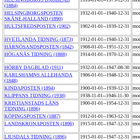
(1884)
HELSINGBORGSPOSTEN
1932-01-01--1940-12-31
mod
SKÅNE-HALLAND (1890)
HULTSFREDSPOSTEN (1902)
1902-01-01--1939-12-31
mod
HVETLANDA TIDNING (1873)
1912-01-01--1940-12-31
mod
HÄRNÖSANDSPOSTEN (1842)
1908-01-01--1951-12-31
mod
HÖGANÄS TIDNING (1888)
1914-01-01--1970-12-31
mod
HÖRBY DAGBLAD (1911)
1932-01-01--1947-08-30
mod
KARLSHAMNS ALLEHANDA
1906-01-01--1948-12-31
mod
(1848)
KINDAPOSTEN (1894)
1900-01-01--1939-12-31
mod
KLIPPANS TIDNING (1938)
1938-11-01--1946-11-30
mod
KRISTIANSTADS LÄNS
1900-01-01--1954-12-31
mod
TIDNING (1896)
KÖPINGSPOSTEN (1887)
1912-01-01--1963-12-31
mod
LANDSKRONAPOSTEN (1896)
1915-01-01--1947-12-31
mod
LJUSDALS TIDNING (1896)
1915-01-01--1947-12-31
mod