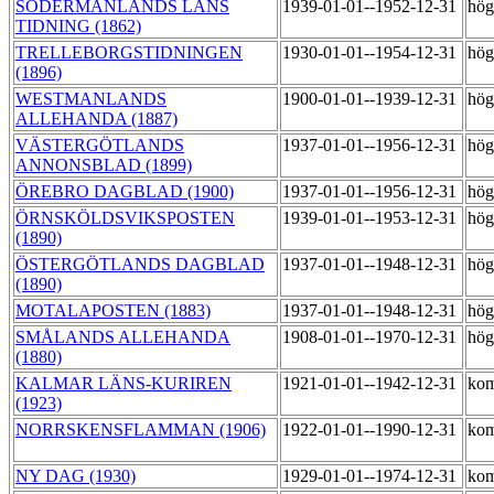
SÖDERMANLANDS LÄNS
1939-01-01--1952-12-31
hög
TIDNING (1862)
TRELLEBORGSTIDNINGEN
1930-01-01--1954-12-31
hög
(1896)
WESTMANLANDS
1900-01-01--1939-12-31
hög
ALLEHANDA (1887)
VÄSTERGÖTLANDS
1937-01-01--1956-12-31
hög
ANNONSBLAD (1899)
ÖREBRO DAGBLAD (1900)
1937-01-01--1956-12-31
hög
ÖRNSKÖLDSVIKSPOSTEN
1939-01-01--1953-12-31
hög
(1890)
ÖSTERGÖTLANDS DAGBLAD
1937-01-01--1948-12-31
hög
(1890)
MOTALAPOSTEN (1883)
1937-01-01--1948-12-31
hög
SMÅLANDS ALLEHANDA
1908-01-01--1970-12-31
hög
(1880)
KALMAR LÄNS-KURIREN
1921-01-01--1942-12-31
kom
(1923)
NORRSKENSFLAMMAN (1906)
1922-01-01--1990-12-31
kom
NY DAG (1930)
1929-01-01--1974-12-31
kom