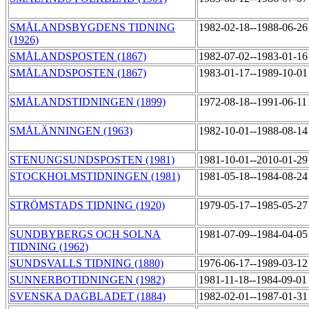
SMÅLANDSBYGDENS TIDNING
1982-02-18--1988-06-2
(1926)
SMÅLANDSPOSTEN (1867)
1982-07-02--1983-01-1
SMÅLANDSPOSTEN (1867)
1983-01-17--1989-10-0
SMÅLANDSTIDNINGEN (1899)
1972-08-18--1991-06-1
SMÅLÄNNINGEN (1963)
1982-10-01--1988-08-1
STENUNGSUNDSPOSTEN (1981)
1981-10-01--2010-01-2
STOCKHOLMSTIDNINGEN (1981)
1981-05-18--1984-08-2
STRÖMSTADS TIDNING (1920)
1979-05-17--1985-05-2
SUNDBYBERGS OCH SOLNA
1981-07-09--1984-04-0
TIDNING (1962)
SUNDSVALLS TIDNING (1880)
1976-06-17--1989-03-1
SUNNERBOTIDNINGEN (1982)
1981-11-18--1984-09-0
SVENSKA DAGBLADET (1884)
1982-02-01--1987-01-3