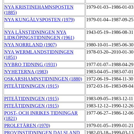
NYA KRISTINEHAMNSPOSTEN
1979-01-03--1986-01-0
(1885)
NYA KUNGÄLVSPOSTEN (1979)
1979-01-04--1987-09-2
NYA LÄNSTIDNINGEN NYA
1943-05-19--1986-08-3
LIDKÖPINGSTIDNINGEN (1961)
NYA NORRLAND (1907)
1980-10-01--1985-06-3
NYA WERMLANDSTIDNINGEN
1978-03-20--2010-01-3
(1851)
NYBRO TIDNING (1931)
1977-01-07--1988-04-2
NYHETERNA (1983)
1983-04-05--1983-07-0
OSKARSHAMNSTIDNINGEN (1880)
1972-06-19--1984-11-3
PITEÅTIDNINGEN (1915)
1972-03-16--1983-09-0
PITEÅTIDNINGEN (1915)
1983-09-05--1983-12-1
PITEÅTIDNINGEN (1915)
1983-12-12--1990-12-2
POST- OCH INRIKES TIDNINGAR
1977-06-27--1986-12-0
(1821)
PROLETÄREN (1970)
1979-01-05--1999-01-2
PROVINSTIDNINGEN DALSLAND
1982-03-18--1999-03-1