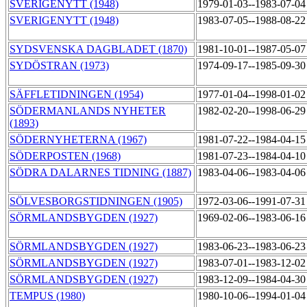
SVERIGENYTT (1948)
1979-01-03--1983-07-0
SVERIGENYTT (1948)
1983-07-05--1988-08-2
SYDSVENSKA DAGBLADET (1870)
1981-10-01--1987-05-0
SYDÖSTRAN (1973)
1974-09-17--1985-09-3
SÄFFLETIDNINGEN (1954)
1977-01-04--1998-01-0
SÖDERMANLANDS NYHETER
1982-02-20--1998-06-2
(1893)
SÖDERNYHETERNA (1967)
1981-07-22--1984-04-1
SÖDERPOSTEN (1968)
1981-07-23--1984-04-1
SÖDRA DALARNES TIDNING (1887)
1983-04-06--1983-04-0
SÖLVESBORGSTIDNINGEN (1905)
1972-03-06--1991-07-3
SÖRMLANDSBYGDEN (1927)
1969-02-06--1983-06-1
SÖRMLANDSBYGDEN (1927)
1983-06-23--1983-06-2
SÖRMLANDSBYGDEN (1927)
1983-07-01--1983-12-0
SÖRMLANDSBYGDEN (1927)
1983-12-09--1984-04-3
TEMPUS (1980)
1980-10-06--1994-01-0