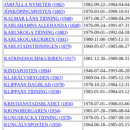
JÄRFÄLLA NYHETER (1982)
1982-09-22--1984-04-0
JÖNKÖPINGSPOSTEN (1865)
1970-03-01--1999-10-0
KALMAR LÄNS TIDNING (1948)
1971-08-27--1988-04-2
KARLSHAMNS ALLEHANDA (1848)
1976-09-24--1991-07-3
KARLSKOGA TIDNING (1883)
1979-09-01--1992-04-1
KARLSKOGAKURIREN (1941)
1980-11-08--1985-12-3
KARLSTADSTIDNINGEN (1879)
1960-05-07--1985-06-2
KATRINEHOLMSKURIREN (1917)
1981-12-30--1989-08-3
KINDAPOSTEN (1894)
1946-07-04--1993-06-2
KLARÄLVSBYGDEN (1967)
1969-04-10--1985-12-1
KLIPPANS DAGBLAD (1978)
1978-10-22--1984-12-3
KLIPPANS TIDNING (1938)
1983-01-01--1984-03-1
KRISTIANSTADSBLADET (1856)
1978-07-01--1988-03-0
KRONOBERGAREN (1934)
1981-07-28--1986-08-0
KUNGSBACKA TIDNING (1978)
1978-05-15--1987-09-1
KUNGÄLVSPOSTEN (1958)
1964-06-18--1985-05-1