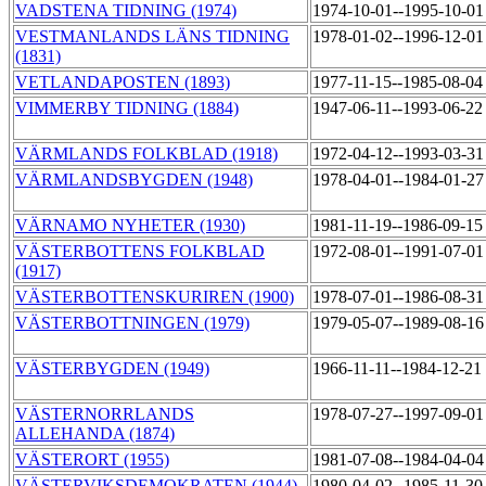
VADSTENA TIDNING (1974)
1974-10-01--1995-10-0
VESTMANLANDS LÄNS TIDNING
1978-01-02--1996-12-0
(1831)
VETLANDAPOSTEN (1893)
1977-11-15--1985-08-0
VIMMERBY TIDNING (1884)
1947-06-11--1993-06-2
VÄRMLANDS FOLKBLAD (1918)
1972-04-12--1993-03-3
VÄRMLANDSBYGDEN (1948)
1978-04-01--1984-01-2
VÄRNAMO NYHETER (1930)
1981-11-19--1986-09-1
VÄSTERBOTTENS FOLKBLAD
1972-08-01--1991-07-0
(1917)
VÄSTERBOTTENSKURIREN (1900)
1978-07-01--1986-08-3
VÄSTERBOTTNINGEN (1979)
1979-05-07--1989-08-1
VÄSTERBYGDEN (1949)
1966-11-11--1984-12-21
VÄSTERNORRLANDS
1978-07-27--1997-09-0
ALLEHANDA (1874)
VÄSTERORT (1955)
1981-07-08--1984-04-0
VÄSTERVIKSDEMOKRATEN (1944)
1980-04-02--1985-11-3