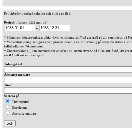
Fyll
därefter
i önskad sökning och klicka på
Sök
.
Period
(i formen: åååå-mm-dd)
--
* Sökningen högertrunkeras alltid, d.v.s. en söknng på
Fred
ger träff på allt som börjar på
Fr
* Vänstertrunkering kan göras med procenttecken, t.ex. vid sökning på förnamn
%Joel
eller 
fullständig titel
%konservativ
.
* Understrykning _ kan användas för att söka t.ex. namn stavade på olika sätt.
Lind_vist
ger t
såväl
Lindkvist
som
Lindqvist
.
Tidningstitel
Ansvarig utgivare
Titel
Sortera på
Tidningstitel
Startdatum
Ansvarig utgivare