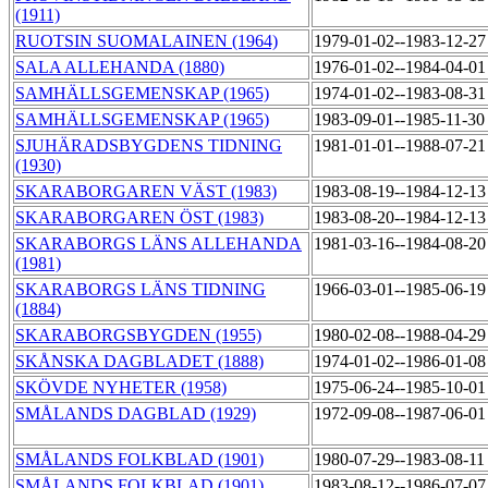
(1911)
RUOTSIN SUOMALAINEN (1964)
1979-01-02--1983-12-2
SALA ALLEHANDA (1880)
1976-01-02--1984-04-0
SAMHÄLLSGEMENSKAP (1965)
1974-01-02--1983-08-3
SAMHÄLLSGEMENSKAP (1965)
1983-09-01--1985-11-3
SJUHÄRADSBYGDENS TIDNING
1981-01-01--1988-07-2
(1930)
SKARABORGAREN VÄST (1983)
1983-08-19--1984-12-1
SKARABORGAREN ÖST (1983)
1983-08-20--1984-12-1
SKARABORGS LÄNS ALLEHANDA
1981-03-16--1984-08-2
(1981)
SKARABORGS LÄNS TIDNING
1966-03-01--1985-06-1
(1884)
SKARABORGSBYGDEN (1955)
1980-02-08--1988-04-2
SKÅNSKA DAGBLADET (1888)
1974-01-02--1986-01-0
SKÖVDE NYHETER (1958)
1975-06-24--1985-10-0
SMÅLANDS DAGBLAD (1929)
1972-09-08--1987-06-0
SMÅLANDS FOLKBLAD (1901)
1980-07-29--1983-08-1
SMÅLANDS FOLKBLAD (1901)
1983-08-12--1986-07-0