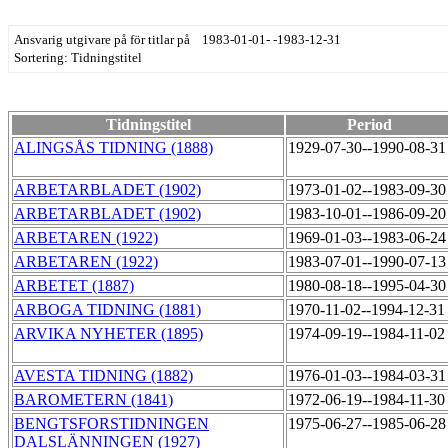
Ansvarig utgivare på för titlar på 1983-01-01- -1983-12-31
Sortering: Tidningstitel
Tidningstitel
Period
ALINGSÅS TIDNING (1888)
1929-07-30--1990-08-3
ARBETARBLADET (1902)
1973-01-02--1983-09-3
ARBETARBLADET (1902)
1983-10-01--1986-09-2
ARBETAREN (1922)
1969-01-03--1983-06-2
ARBETAREN (1922)
1983-07-01--1990-07-1
ARBETET (1887)
1980-08-18--1995-04-3
ARBOGA TIDNING (1881)
1970-11-02--1994-12-3
ARVIKA NYHETER (1895)
1974-09-19--1984-11-0
AVESTA TIDNING (1882)
1976-01-03--1984-03-3
BAROMETERN (1841)
1972-06-19--1984-11-3
BENGTSFORSTIDNINGEN
1975-06-27--1985-06-2
DALSLÄNNINGEN (1927)