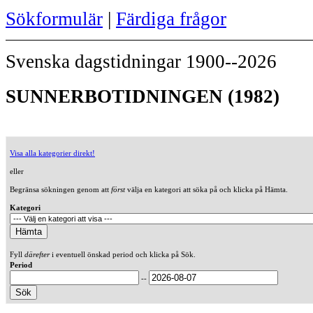
Sökformulär
|
Färdiga frågor
Svenska dagstidningar 1900--2026
SUNNERBOTIDNINGEN (1982)
Visa alla kategorier direkt!
eller
Begränsa sökningen genom att
först
välja en kategori att söka på och klicka på Hämta.
Kategori
Fyll
därefter
i eventuell önskad period och klicka på Sök.
Period
--