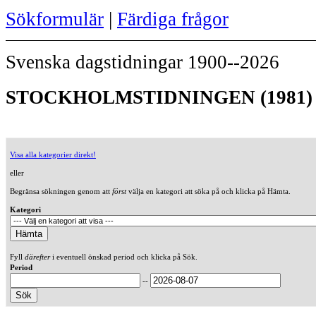
Sökformulär
|
Färdiga frågor
Svenska dagstidningar 1900--2026
STOCKHOLMSTIDNINGEN (1981)
Visa alla kategorier direkt!
eller
Begränsa sökningen genom att
först
välja en kategori att söka på och klicka på Hämta.
Kategori
Fyll
därefter
i eventuell önskad period och klicka på Sök.
Period
--