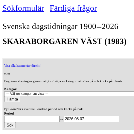
Sökformulär
|
Färdiga frågor
Svenska dagstidningar 1900--2026
SKARABORGAREN VÄST (1983)
Visa alla kategorier direkt!
eller
Begränsa sökningen genom att
först
välja en kategori att söka på och klicka på Hämta.
Kategori
Fyll
därefter
i eventuell önskad period och klicka på Sök.
Period
--