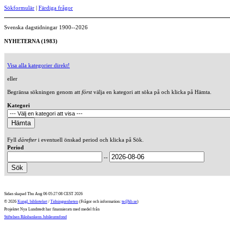
Sökformulär
|
Färdiga frågor
Svenska dagstidningar 1900--2026
NYHETERNA (1983)
Visa alla kategorier direkt!
eller
Begränsa sökningen genom att
först
välja en kategori att söka på och klicka på Hämta.
Kategori
Fyll
därefter
i eventuell önskad period och klicka på Sök.
Period
--
Sidan skapad Thu Aug 06 05:27:08 CEST 2026
© 2026
Kungl. biblioteket
/
Tidningsenheten
(Frågor och information:
te@kb.se
)
Projektet Nya Lundstedt har finansierats med medel från
Stiftelsen Riksbankens Jubileumsfond