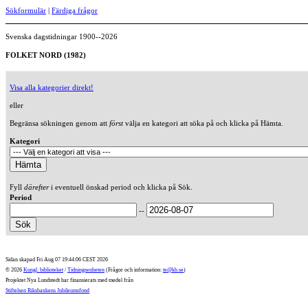
Sökformulär
|
Färdiga frågor
Svenska dagstidningar 1900--2026
FOLKET NORD (1982)
Visa alla kategorier direkt!
eller
Begränsa sökningen genom att
först
välja en kategori att söka på och klicka på Hämta.
Kategori
Fyll
därefter
i eventuell önskad period och klicka på Sök.
Period
--
Sidan skapad Fri Aug 07 19:44:06 CEST 2026
© 2026
Kungl. biblioteket
/
Tidningsenheten
(Frågor och information:
te@kb.se
)
Projektet Nya Lundstedt har finansierats med medel från
Stiftelsen Riksbankens Jubileumsfond