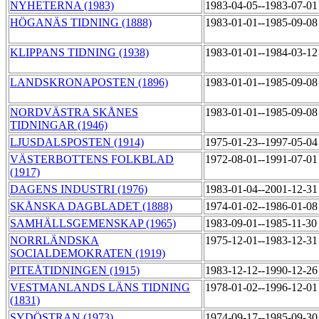
NYHETERNA (1983)
1983-04-05--1983-07-0
HÖGANÄS TIDNING (1888)
1983-01-01--1985-09-0
KLIPPANS TIDNING (1938)
1983-01-01--1984-03-1
LANDSKRONAPOSTEN (1896)
1983-01-01--1985-09-0
NORDVÄSTRA SKÅNES
1983-01-01--1985-09-0
TIDNINGAR (1946)
LJUSDALSPOSTEN (1914)
1975-01-23--1997-05-0
VÄSTERBOTTENS FOLKBLAD
1972-08-01--1991-07-0
(1917)
DAGENS INDUSTRI (1976)
1983-01-04--2001-12-3
SKÅNSKA DAGBLADET (1888)
1974-01-02--1986-01-0
SAMHÄLLSGEMENSKAP (1965)
1983-09-01--1985-11-3
NORRLÄNDSKA
1975-12-01--1983-12-3
SOCIALDEMOKRATEN (1919)
PITEÅTIDNINGEN (1915)
1983-12-12--1990-12-2
VESTMANLANDS LÄNS TIDNING
1978-01-02--1996-12-0
(1831)
SYDÖSTRAN (1973)
1974-09-17--1985-09-3