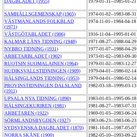
DAGBLADET (1955)
1979-01-31--1985-01-2
SAMHÄLLSGEMENSKAP (1965)
1974-01-02--1983-08-3
VÄSTMANLANDS FOLKBLAD
1974-11-01--1984-04-1
(1971)
VÄSTGÖTABLADET (1906)
1916-11-04--1995-01-0
KALMAR LÄNS TIDNING (1948)
1971-08-27--1988-04-2
NYBRO TIDNING (1931)
1977-01-07--1988-04-2
ARBETARBLADET (1902)
1973-01-02--1983-09-3
RUOTSIN SUOMALAINEN (1964)
1979-01-02--1983-12-2
HUDIKSVALLSTIDNINGEN (1909)
1979-04-01--1986-02-1
HÄLSINGLANDS TIDNING (1953)
1979-04-01--1986-02-1
PROVINSTIDNINGEN DALSLAND
1982-03-18--1999-03-1
(1911)
UPSALA NYA TIDNING (1890)
1983-01-03--1995-06-1
HÄLSINGEKURIREN (1981)
1981-08-27--1983-07-3
ARBETAREN (1922)
1969-01-03--1983-06-2
SÖRMLANDSBYGDEN (1927)
1983-06-23--1983-06-2
SYDSVENSKA DAGBLADET (1870)
1981-10-01--1987-05-0
NORRA SKÅNE (1900)
1982-05-10--1993-09-2