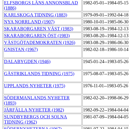
ELFSBORGS LÄNS ANNONSBLAD
1982-05-01--1984-05-1
(1886)
KARLSKOGA TIDNING (1883)
1979-09-01--1992-04-1
NYA NORRLAND (1907)
1980-10-01--1985-06-3
SKARABORGAREN VÄST (1983)
1983-08-19--1984-12-1
SKARABORGAREN ÖST (1983)
1983-08-20--1984-12-1
VÄSTGÖTADEMOKRATEN (1926)
1983-08-29--1986-06-3
GNISTAN (1967)
1982-02-18--1986-10-1
DALABYGDEN (1946)
1945-01-24--1983-05-2
GÄSTRIKLANDS TIDNING (1975)
1975-08-07--1983-05-2
UPPLANDS NYHETER (1975)
1976-11-01--1983-05-2
SÖDERMANLANDS NYHETER
1982-02-20--1998-06-2
(1893)
JÄRFÄLLA NYHETER (1982)
1982-09-22--1984-04-0
SUNDBYBERGS OCH SOLNA
1981-07-09--1984-04-0
TIDNING (1962)
SÖDERNYHETERNA (1967)
1981-07-22--1984-04-1