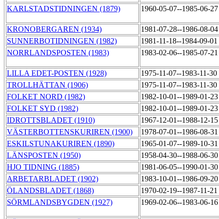
KARLSTADSTIDNINGEN (1879)
1960-05-07--1985-06-2
KRONOBERGAREN (1934)
1981-07-28--1986-08-0
SUNNERBOTIDNINGEN (1982)
1981-11-18--1984-09-0
NORRLANDSPOSTEN (1983)
1983-02-06--1985-07-2
LILLA EDET-POSTEN (1928)
1975-11-07--1983-11-30
TROLLHÄTTAN (1906)
1975-11-07--1983-11-30
FOLKET NORD (1982)
1982-10-01--1989-01-2
FOLKET SYD (1982)
1982-10-01--1989-01-2
IDROTTSBLADET (1910)
1967-12-01--1988-12-1
VÄSTERBOTTENSKURIREN (1900)
1978-07-01--1986-08-3
ESKILSTUNAKURIREN (1890)
1965-01-07--1989-10-3
LÄNSPOSTEN (1950)
1958-04-30--1988-06-3
HJO TIDNING (1885)
1981-06-05--1990-01-3
ARBETARBLADET (1902)
1983-10-01--1986-09-2
ÖLANDSBLADET (1868)
1970-02-19--1987-11-2
SÖRMLANDSBYGDEN (1927)
1969-02-06--1983-06-1