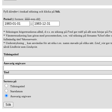
Fyll
därefter
i önskad sökning och klicka på
Sök
.
Period
(i formen: åååå-mm-dd)
--
* Sökningen högertrunkeras alltid, d.v.s. en söknng på
Fred
ger träff på allt som börjar på
Fr
* Vänstertrunkering kan göras med procenttecken, t.ex. vid sökning på förnamn
%Joel
eller 
fullständig titel
%konservativ
.
* Understrykning _ kan användas för att söka t.ex. namn stavade på olika sätt.
Lind_vist
ger t
såväl
Lindkvist
som
Lindqvist
.
Tidningstitel
Ansvarig utgivare
Titel
Sortera på
Tidningstitel
Startdatum
Ansvarig utgivare