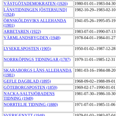
VÄSTGÖTADEMOKRATEN (1926)
1980-01-01--1983-04-3
LÄNSTIDNINGEN [ÖSTERSUND]
1982-10-29--1983-02-1
(1924)
ÖRNSKÖLDSVIKS ALLEHANDA
1941-05-26--1995-05-1
(1901)
ARBETAREN (1922)
1983-07-01--1990-07-1
VÄRMLANDSBYGDEN (1948)
1978-04-01--1984-01-2
LYSEKILSPOSTEN (1905)
1950-01-02--1987-12-2
NORRKÖPINGS TIDNINGAR (1787)
1979-11-01--1985-12-3
SKARABORGS LÄNS ALLEHANDA
1981-03-16--1984-08-2
(1981)
GEFLE DAGBLAD (1895)
1968-09-02--1988-09-0
GÖTEBORGSPOSTEN (1859)
1969-02-17--1990-01-0
NACKA-SALTSJÖBADENS
1981-07-30--1986-10-3
TIDNING (1949)
NORRTELJE TIDNING (1880)
1971-07-01--1985-11-0
SVERIGENYTT (1948)
1979-01-03--1983-07-0