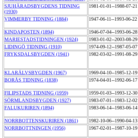
SJUHÄRADSBYGDENS TIDNING
1981-01-01--1988-07-2
(1930)
VIMMERBY TIDNING (1884)
1947-06-11--1993-06-2
KINDAPOSTEN (1894)
1946-07-04--1993-06-2
MARIESTADSTIDNINGEN (1924)
1983-01-02--2003-08-2
LIDINGÖ TIDNING (1910)
1974-09-12--1987-05-0
FRYKSDALSBYGDEN (1941)
1982-03-02--1991-08-2
KLARÄLVSBYGDEN (1967)
1969-04-10--1985-12-1
BORÅS TIDNING (1838)
1974-04-01--1992-06-1
FILIPSTADS TIDNING (1959)
1959-01-03--1993-12-3
SÖRMLANDSBYGDEN (1927)
1983-07-01--1983-12-0
FALUKURIREN (1894)
1983-06-14--1983-06-1
NORRBOTTENSKURIREN (1861)
1982-10-06--1990-04-1
NORRBOTTNINGEN (1956)
1967-02-01--1987-10-1