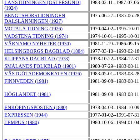
LÄNSTIDNINGEN [ÖSTERSUND]
1983-02-11--1987-07-0
(1924)
BENGTSFORSTIDNINGEN
1975-06-27--1985-06-2
DALSLÄNNINGEN (1927)
MOTALA TIDNING (1926)
1970-04-02--1995-10-0
VADSTENA TIDNING (1974)
1974-10-01--1995-10-0
VÄRNAMO NYHETER (1930)
1981-11-19--1986-09-1
HELSINGBORGS DAGBLAD (1884)
1977-03-10--1993-02-1
KLIPPANS DAGBLAD (1978)
1978-10-22--1984-12-3
SMÅLANDS FOLKBLAD (1901)
1980-07-29--1983-08-1
VÄSTGÖTADEMOKRATEN (1926)
1983-05-01--1983-08-2
FINNVEDEN (1981)
1981-09-08--1983-08-1
HÖGLANDET (1981)
1981-09-08--1983-08-1
ENKÖPINGSPOSTEN (1880)
1978-04-03--1984-10-0
EXPRESSEN (1944)
1977-01-02--1991-07-3
TEMPUS (1980)
1980-10-06--1994-01-0