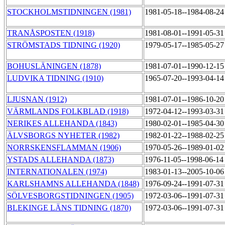
STOCKHOLMSTIDNINGEN (1981)
1981-05-18--1984-08-2
TRANÅSPOSTEN (1918)
1981-08-01--1991-05-3
STRÖMSTADS TIDNING (1920)
1979-05-17--1985-05-2
BOHUSLÄNINGEN (1878)
1981-07-01--1990-12-1
LUDVIKA TIDNING (1910)
1965-07-20--1993-04-1
LJUSNAN (1912)
1981-07-01--1986-10-2
VÄRMLANDS FOLKBLAD (1918)
1972-04-12--1993-03-3
NERIKES ALLEHANDA (1843)
1980-02-01--1985-04-3
ÄLVSBORGS NYHETER (1982)
1982-01-22--1988-02-2
NORRSKENSFLAMMAN (1906)
1970-05-26--1989-01-0
YSTADS ALLEHANDA (1873)
1976-11-05--1998-06-1
INTERNATIONALEN (1974)
1983-01-13--2005-10-0
KARLSHAMNS ALLEHANDA (1848)
1976-09-24--1991-07-3
SÖLVESBORGSTIDNINGEN (1905)
1972-03-06--1991-07-3
BLEKINGE LÄNS TIDNING (1870)
1972-03-06--1991-07-3