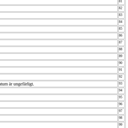
81
82
83
84
85
86
87
88
89
90
91
92
datum är ungefärligt.
93
94
95
96
97
98
99