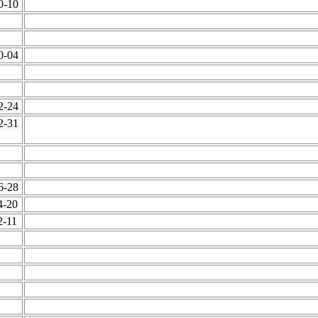
10-10
10-04
12-24
12-31
06-28
4-20
2-11