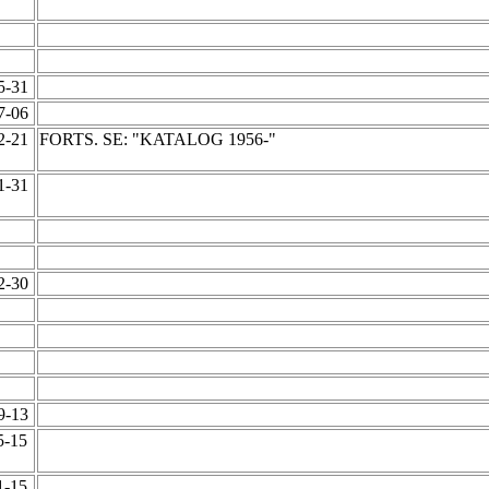
05-31
07-06
12-21
FORTS. SE: "KATALOG 1956-"
01-31
12-30
09-13
5-15
1-15