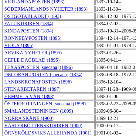
VETLANDAPOSTEN (1893)
1893-10-14--
SÖDERMANLANDS NYHETER (1893)
1893-11-30--
ÖSTGÖTABLADET (1893)
1893-12-02--1975-
FALUKURIREN (1894)
1894-07-02--
KINDAPOSTEN (1894)
1894-10-31--2005-
RONNEBYPOSTEN (1895)
1894-12-14--1971-
VIOLA (1895)
1895-01-01--1979-
ARVIKA NYHETER (1895)
1895-01-26--
GEFLE DAGBLAD (1895)
1895-04-11--
TEXASPOSTEN [suecana] (1896)
1896-04-18--1982-
DECORAH-POSTEN [suecana] (1874)
1896-08-18--1972-
LANDSKRONAPOSTEN (1896)
1896-12-10--
STENARBETAREN (1897)
1897-11-28--1969-0
HEMMETS VÄN (1898)
1898-01-06--
ÖSTERBOTTNINGEN [suecana] (1898)
1898-02-22--2008-
SMÅLANDSTIDNINGEN (1899)
1899-06-30--
NORRA SKÅNE (1900)
1899-12-21--
VÄSTERBOTTENSKURIREN (1900)
1900-05-17--
ÖRNSKÖLDSVIKS ALLEHANDA (1901)
1901-01-02--