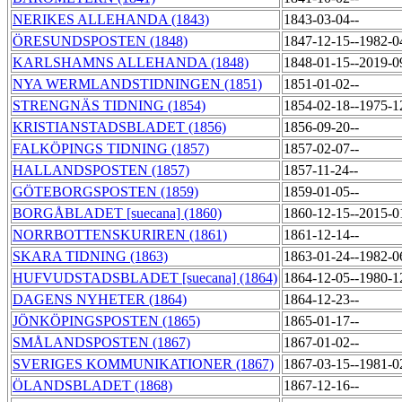
NERIKES ALLEHANDA (1843)
1843-03-04--
ÖRESUNDSPOSTEN (1848)
1847-12-15--1982-
KARLSHAMNS ALLEHANDA (1848)
1848-01-15--2019-
NYA WERMLANDSTIDNINGEN (1851)
1851-01-02--
STRENGNÄS TIDNING (1854)
1854-02-18--1975-
KRISTIANSTADSBLADET (1856)
1856-09-20--
FALKÖPINGS TIDNING (1857)
1857-02-07--
HALLANDSPOSTEN (1857)
1857-11-24--
GÖTEBORGSPOSTEN (1859)
1859-01-05--
BORGÅBLADET [suecana] (1860)
1860-12-15--2015-
NORRBOTTENSKURIREN (1861)
1861-12-14--
SKARA TIDNING (1863)
1863-01-24--1982-
HUFVUDSTADSBLADET [suecana] (1864)
1864-12-05--1980-
DAGENS NYHETER (1864)
1864-12-23--
JÖNKÖPINGSPOSTEN (1865)
1865-01-17--
SMÅLANDSPOSTEN (1867)
1867-01-02--
SVERIGES KOMMUNIKATIONER (1867)
1867-03-15--1981-
ÖLANDSBLADET (1868)
1867-12-16--