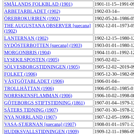
SMÅLANDS FOLKBLAD (1901)
1901-11-15--1991-0
ARBETARBLADET (1902)
1902-03-14--
ÖREBROKURIREN (1902)
1902-05-24--1986-
THE AUGUSTANA OBSERVER [suecana]
1902-12-01--1973-
(1902)
LANTERNAN (1902)
1902-12-15--1980-
SYDÖSTERBOTTEN [suecana] (1903)
1903-01-01--1980-
MORGONBRIS (1904)
1904-11-01--1992-1
LYSEKILSPOSTEN (1905)
1905-02-02--
SÖLVESBORGSTIDNINGEN (1905)
1905-12-02--2019-
FOLKET (1906)
1905-12-30--1982-
VÄSTGÖTABLADET (1906)
1906-01-04--
TROLLHÄTTAN (1906)
1906-05-02--1985-
NORRSKENSFLAMMAN (1906)
1906-10-02--1998-
GÖTEBORGS STIFTSTIDNING (1861)
1907-01-04--1979-
SÄTERS TIDNING (1907)
1907-01-30--1978-
NYA NORRLAND (1907)
1907-12-05--1999-
VASA-STJERNAN [suecana] (1907)
1908-01-01--1971-
HUDIKSVALLSTIDNINGEN (1909)
1909-12-11--1986-0