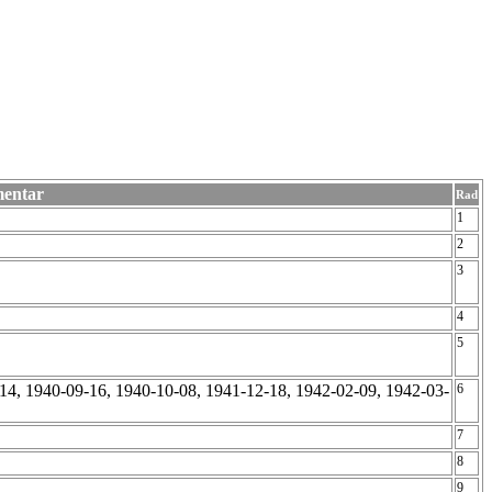
entar
Rad
1
2
3
4
5
-14, 1940-09-16, 1940-10-08, 1941-12-18, 1942-02-09, 1942-03-
6
7
8
9