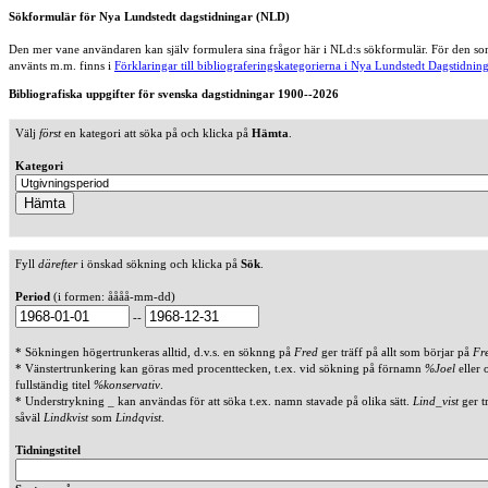
Sökformulär för Nya Lundstedt dagstidningar (NLD)
Den mer vane användaren kan själv formulera sina frågor här i NLd:s sökformulär. För den som
använts m.m. finns i
Förklaringar till bibliograferingskategorierna i Nya Lundstedt Dagstidning
Bibliografiska uppgifter för svenska dagstidningar 1900--2026
Välj
först
en kategori att söka på och klicka på
Hämta
.
Kategori
Fyll
därefter
i önskad sökning och klicka på
Sök
.
Period
(i formen: åååå-mm-dd)
--
* Sökningen högertrunkeras alltid, d.v.s. en söknng på
Fred
ger träff på allt som börjar på
Fr
* Vänstertrunkering kan göras med procenttecken, t.ex. vid sökning på förnamn
%Joel
eller 
fullständig titel
%konservativ
.
* Understrykning _ kan användas för att söka t.ex. namn stavade på olika sätt.
Lind_vist
ger t
såväl
Lindkvist
som
Lindqvist
.
Tidningstitel