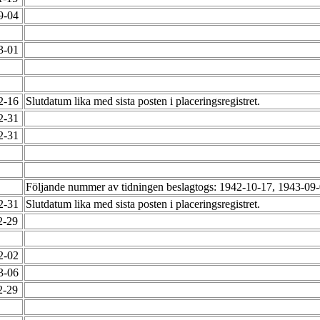
09-04
03-01
02-16
Slutdatum lika med sista posten i placeringsregistret.
12-31
12-31
Följande nummer av tidningen beslagtogs: 1942-10-17, 1943-09
12-31
Slutdatum lika med sista posten i placeringsregistret.
2-29
12-02
03-06
2-29