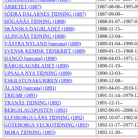
ARBETET (1887)
1887-08-06--1995-
SÖDRA DALARNES TIDNING (1887)
1887-09-09--
HÖGANÄS TIDNING (1888)
1888-01-07--1987-
SKÅNSKA DAGBLADET (1888)
1888-11-15--
ALINGSÅS TIDNING (1888)
1888-12-04--
VÄSTRA NYLAND [suecana] (1889)
1889-01-04--1990-
SVENSK KEMISK TIDSKRIFT (1889)
1889-01-15--1968-
HANGÖ [suecana] (1890)
1890-04-03--1971-
BÄRGSLAGSBLADET (1890)
1890-11-19--
UPSALA NYA TIDNING (1890)
1890-12-03--
ESKILSTUNAKURIREN (1890)
1890-12-08--
ÅLAND [suecana] (1891)
1891-04-01--2010-
TRIUMF (1891)
1891-11-14--1979-1
TRANÅS TIDNING (1892)
1891-12-11--
BERGSLAGSPOSTEN (1892)
1892-06-01--2006-
ELFSBORGS LÄNS TIDNING (1892)
1892-10-07--1982-
GÖTEBORGS VECKOTIDNING (1893)
1892-11-17--1977-1
MORA TIDNING (1893)
1892-11-30--