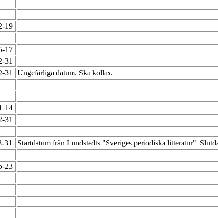
12-19
05-17
12-31
12-31
Ungefärliga datum. Ska kollas.
01-14
12-31
8-31
Startdatum från Lundstedts "Sveriges periodiska litteratur". Slut
05-23