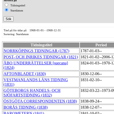
Sortera på
Tidningstitel
Startdatum
Titel på för titlar på 1968-01-01- -1968-12-31
Sortering: Startdatum
Tidningstitel
Period
NORRKÖPINGS TIDNINGAR (1787)
1787-01-03--
POST- OCH INRIKES TIDNINGAR (1821)
1821-01-02--2006-
ÅBO UNDERRÄTTELSER [suecana]
1824-01-03--1970-
(1824)
AFTONBLADET (1830)
1830-12-06--
VESTMANLANDS LÄNS TIDNING
1831-02-10--
(1831)
GÖTEBORGS HANDELS- OCH
1832-03-22--1973-
SJÖFARTSTIDNING (1832)
ÖSTGÖTA CORRESPONDENTEN (1838)
1838-09-24--
BORÅS TIDNING (1838)
1838-12-07--
BAROMETERN (1841)
1841-10-02--