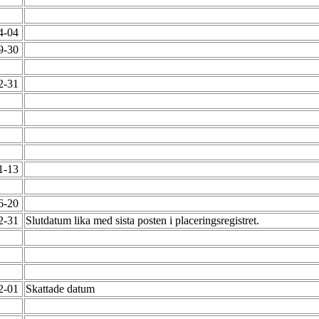
04-04
09-30
12-31
01-13
06-20
12-31
Slutdatum lika med sista posten i placeringsregistret.
02-01
Skattade datum