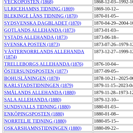
VECKOPOSTEN (1868)
1868-12-03--1992-
ULRICEHAMNS TIDNING (1869)
1869-10-12--
BLEKINGE LÄNS TIDNING (1870)
1870-01-05--
SYDSVENSKA DAGBLADET (1870)
1870-04-29--2004-
GOTLANDS ALLEHANDA (1873)
1873-01-03--
YSTADS ALLEHANDA (1873)
1873-06-18--
SVENSKA POSTEN (1873)
1873-07-26--1979-
VÄSTERNORRLANDS ALLEHANDA
1873-12-27--1999-
(1874)
TRELLEBORGS ALLEHANDA (1876)
1876-10-04--
ÖSTERSUNDSPOSTEN (1877)
1877-09-05--
BOHUSLÄNINGEN (1878)
1878-10-21--2025-
KARLSTADSTIDNINGEN (1879)
1879-11-15--2023-0
SMÅLANDS ALLEHANDA (1880)
1879-11-28--1973-1
SALA ALLEHANDA (1880)
1879-12-10--
SUNDSVALLS TIDNING (1880)
1880-01-03--
ENKÖPINGSPOSTEN (1880)
1880-01-08--
NORRTELJE TIDNING (1880)
1880-05-15--
OSKARSHAMNSTIDNINGEN (1880)
1880-09-22--