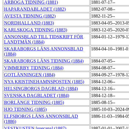
ARBOGA TIDNING (1881)
1881-07-17--
HAPARANDABLADET (1882)
1882-07-08--
AVESTA TIDNING (1882)
1882-11-25--
NORDHALLAND (1883)
1883-04-05--2013-
KARLSKOGA TIDNING (1883)
1883-12-05--2020-
ANNONSBLAD TILL TIDSKRIFT FÖR
1884-01-12--1979-
LANDTMÄN (1884)
SKARABORGS LÄNS ANNONSBLAD
1884-04-10--1981-
(1884)
SKARABORGS LÄNS TIDNING (1884)
1884-07-05--
VIMMERBY TIDNING (1884)
1884-08-07--
GOTLÄNNINGEN (1884)
1884-09-27--1978-
NYA KRISTINEHAMNSPOSTEN (1885)
1884-12-06--
HELSINGBORGS DAGBLAD (1884)
1884-12-16--
SVENSKA DAGBLADET (1884)
1884-12-18--
BORLÄNGE TIDNING (1885)
1885-08-15--
HJO TIDNING (1885)
1885-10-03--2024-
ELFSBORGS LÄNS ANNONSBLAD
1886-11-03--1984-0
(1886)
VESTKUSTEN [suecana] (1887)
1887-01-01--2007-1