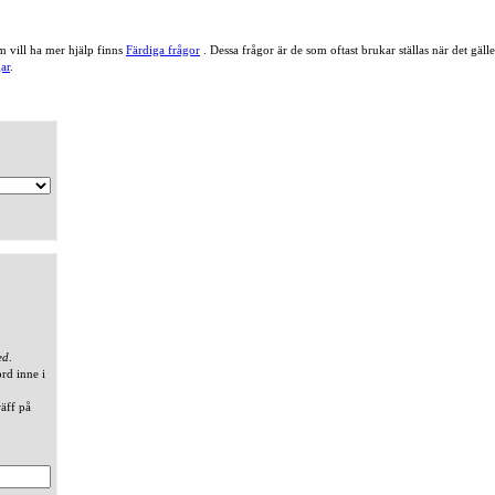
 vill ha mer hjälp finns
Färdiga frågor
. Dessa frågor är de som oftast brukar ställas när det gä
ar
.
ed
.
ord inne i
räff på