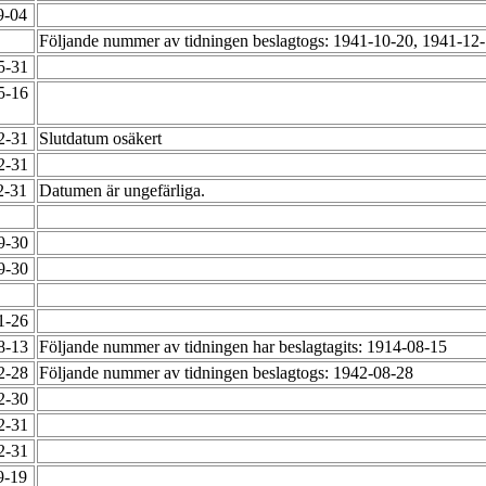
9-04
Följande nummer av tidningen beslagtogs: 1941-10-20, 1941-12
05-31
05-16
12-31
Slutdatum osäkert
12-31
2-31
Datumen är ungefärliga.
09-30
09-30
01-26
08-13
Följande nummer av tidningen har beslagtagits: 1914-08-15
12-28
Följande nummer av tidningen beslagtogs: 1942-08-28
12-30
12-31
12-31
9-19