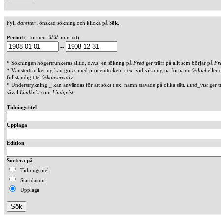
Fyll
därefter
i önskad sökning och klicka på
Sök
.
Period
(i formen: åååå-mm-dd)
--
* Sökningen högertrunkeras alltid, d.v.s. en söknng på
Fred
ger träff på allt som börjar på
Fr
* Vänstertrunkering kan göras med procenttecken, t.ex. vid sökning på förnamn
%Joel
eller 
fullständig titel
%konservativ
.
* Understrykning _ kan användas för att söka t.ex. namn stavade på olika sätt.
Lind_vist
ger t
såväl
Lindkvist
som
Lindqvist
.
Tidningstitel
Upplaga
Edition
Sortera på
Tidningstitel
Startdatum
Upplaga