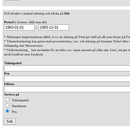
Fyll
därefter
i önskad sökning och klicka på
Sök
.
Period
(i formen: åååå-mm-dd)
--
* Sökningen högertrunkeras alltid, d.v.s. en söknng på
Fred
ger träff på allt som börjar på
Fr
* Vänstertrunkering kan göras med procenttecken, t.ex. vid sökning på förnamn
%Joel
eller 
fullständig titel
%konservativ
.
* Understrykning _ kan användas för att söka t.ex. namn stavade på olika sätt.
Lind_vist
ger t
såväl
Lindkvist
som
Lindqvist
.
Tidningstitel
Pris
Edition
Sortera på
Tidningstitel
Startdatum
Pris