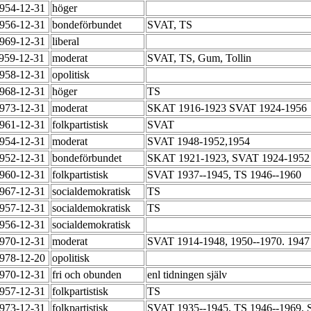
1954-12-31
höger
1956-12-31
bondeförbundet
SVAT, TS
1969-12-31
liberal
1959-12-31
moderat
SVAT, TS, Gum, Tollin
1958-12-31
opolitisk
1968-12-31
höger
TS
1973-12-31
moderat
SKAT 1916-1923 SVAT 1924-1956
1961-12-31
folkpartistisk
SVAT
1954-12-31
moderat
SVAT 1948-1952,1954
1952-12-31
bondeförbundet
SKAT 1921-1923, SVAT 1924-195
1960-12-31
folkpartistisk
SVAT 1937--1945, TS 1946--1960
1967-12-31
socialdemokratisk
TS
1957-12-31
socialdemokratisk
TS
1956-12-31
socialdemokratisk
1970-12-31
moderat
SVAT 1914-1948, 1950--1970. 1947 
1978-12-20
opolitisk
1970-12-31
fri och obunden
enl tidningen själv
1957-12-31
folkpartistisk
TS
1973-12-31
folkpartistisk
SVAT 1935--1945, TS 1946--1969,