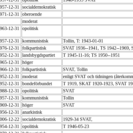
1957-12-31
socialdemokratisk
1971-12-31
oberoende
moderat
1963-12-31
opolitisk
1957-12-31
kommunistisk
Tollin, T: 1943-01-01
1976-12-31
folkpartistisk
SVAT 1936--1941, TS 1942--1969,
1952-12-31
landsbygdspartiet
T 1945-11-16; TS 1950--1951
1965-12-31
höger
1966-12-31
folkpartistisk
SVAT, Tollin
1952-12-31
moderat
enligt SVAT och tidningen (återkomm
1952-12-31
bondeförbundet
T 1919, SKAT 1920-1923, SVAT 1
1988-12-31
opolitisk
SVAT
1957-12-31
kommunistisk
Tollin
1969-12-31
höger
SVAT
1956-12-31
anarkistisk
2006-12-22
socialdemokratisk
1929-34 SVAT,
1954-12-31
opolitisk
T 1946-05-23