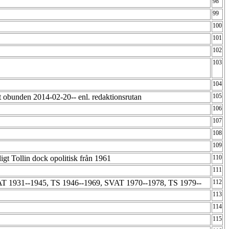
98
99
100
101
102
103
104
 obunden 2014-02-20-- enl. redaktionsrutan
105
106
107
108
109
t Tollin dock opolitisk från 1961
110
111
 1931--1945, TS 1946--1969, SVAT 1970--1978, TS 1979--
112
113
114
115