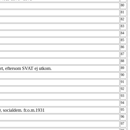
80
81
82
83
84
85
86
87
88
rt, eftersom SVAT ej utkom.
89
90
91
92
93
94
30, socialdem. fr.o.m.1931
95
96
97