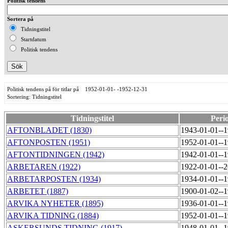
Politisk tendens
Sortera på
Tidningstitel
Startdatum
Politisk tendens
Politisk tendens på för titlar på 1952-01-01- -1952-12-31
Sortering: Tidningstitel
Tidningstitel
Peri
AFTONBLADET (1830)
1943-01-01--
AFTONPOSTEN (1951)
1952-01-01--
AFTONTIDNINGEN (1942)
1942-01-01--
ARBETAREN (1922)
1922-01-01--
ARBETARPOSTEN (1934)
1934-01-01--
ARBETET (1887)
1900-01-02--
ARVIKA NYHETER (1895)
1936-01-01--
ARVIKA TIDNING (1884)
1952-01-01--
ASKERSUNDS TIDNING (1917)
1948-01-01--