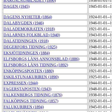
BÄRGSLAGSBLADET (1890)
1938-01-01--
DAGEN (1945)
1945-01-01--
DAGENS NYHETER (1864)
1924-01-01--
DALABYGDEN (1946)
1946-01-01--
DALADEMOKRATEN (1918)
1921-01-01--
DALARNES FOLKBLAD (1940)
1943-01-01--
DALATIDNINGEN (1918)
1936-01-01--
DEGERFORS TIDNING (1925)
1948-01-01--
EKSJÖTIDNINGEN (1884)
1948-01-01--
ELFSBORGS LÄNS ANNONSBLAD (1886)
1948-01-01--
ELFSBORGS LÄNS TIDNING (1892)
1936-01-01--
ENKÖPINGSPOSTEN (1880)
1921-01-01--
ESKILSTUNAKURIREN (1890)
1925-01-01--
EXPRESSEN (1944)
1944-01-01--
FAGERSTAPOSTEN (1943)
1948-01-01--
FALKENBERGS TIDNING (1876)
1938-01-01--
FALKÖPINGS TIDNING (1857)
1932-01-01--
FALUKURIREN (1894)
1945-01-01--