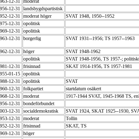
1963-12-31
moderat
1956-12-31
landsbygdspartistisk
1952-12-31
moderat höger
SVAT 1948, 1950--1952
1975-12-31
opolitisk
1969-12-31
opolitisk
1963-12-31
borgerlig
SVAT 1931--1956; TS 1957--1963
1962-12-31
höger
SVAT 1948-1962
opolitisk
SVAT 1948-1956, TS 1957-; politiskt
1981-12-31
frisinnad
SKAT 1914-1956, TS 1957-1981
1955-01-15
opolitisk
1988-12-31
opolitisk
SVAT
1960-12-31
folkpartiet
startdatum osäkert
1968-12-31
moderat
1917-1944 SVAT, 1945-1968 TS, enlig
1956-12-31
bondeförbundet
2003-12-31
socialdemokratisk
SVAT 1924, SKAT 1925--1930, SVAT
1953-12-31
moderat
Tollin
1952-12-31
frisinnad
SKAT, TS
1969-12-31
höger