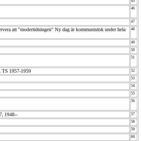
45
46
47
vera att "modertidningen" Ny dag är kommunistisk under hela
48
49
50
51
, TS 1957-1959
52
53
54
55
56
7, 1948--
57
58
59
60