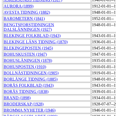
AURORA (1899)
1912-01-01--
AVESTA TIDNING (1882)
1948-01-01--
BAROMETERN (1841)
1952-01-01--
BENGTSFORSTIDNINGEN
1948-01-01--
DALSLÄNNINGEN (1927)
BLEKINGE FOLKBLAD (1943)
1943-01-01--
BLEKINGE LÄNS TIDNING (1870)
1936-01-01--
BLEKINGEPOSTEN (1945)
1945-01-01--
BOHUSKUSTEN (1947)
1947-01-01--
BOHUSLÄNINGEN (1878)
1935-01-01--
BOHUSPOSTEN (1910)
1910-01-01--
BOLLNÄSTIDNINGEN (1905)
1919-01-01--
BORLÄNGE TIDNING (1885)
1948-01-01--
BORÅS FOLKBLAD (1943)
1943-01-01--
BORÅS TIDNING (1838)
1939-01-01--
BRAND (1898)
1934-01-01--
BRODERSKAP (1928)
1928-07-07--
BROMMA NYHETER (1946)
1946-01-01--