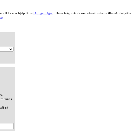
 vill ha mer hjälp finns
Färdiga frågor
. Dessa frågor är de som oftast brukar ställas när det gä
ar
.
ed
.
ord inne i
räff på