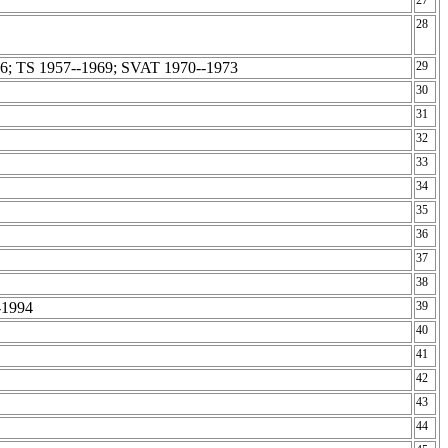
27
28
6; TS 1957--1969; SVAT 1970--1973
29
30
31
32
33
34
35
36
37
38
0-1994
39
40
41
42
43
44