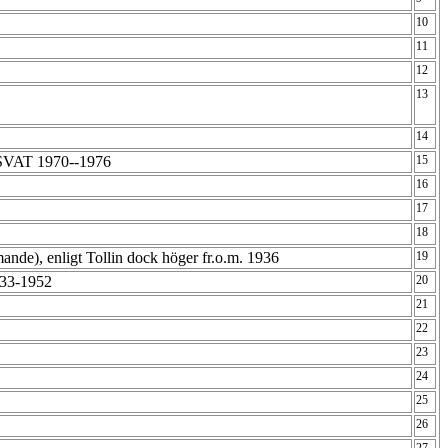
10
11
12
13
14
 SVAT 1970--1976
15
16
17
18
ande), enligt Tollin dock höger fr.o.m. 1936
19
933-1952
20
21
22
23
24
25
26