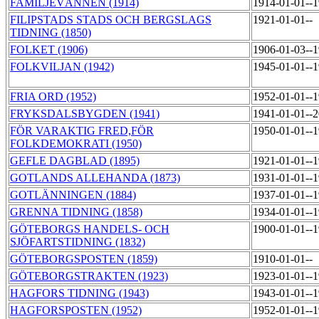
FAMILJEVÄNNEN (1914)
1914-01-01--
FILIPSTADS STADS OCH BERGSLAGS
1921-01-01--
TIDNING (1850)
FOLKET (1906)
1906-01-03--
FOLKVILJAN (1942)
1945-01-01--
FRIA ORD (1952)
1952-01-01--
FRYKSDALSBYGDEN (1941)
1941-01-01--
FÖR VARAKTIG FRED,FÖR
1950-01-01--
FOLKDEMOKRATI (1950)
GEFLE DAGBLAD (1895)
1921-01-01--
GOTLANDS ALLEHANDA (1873)
1931-01-01--
GOTLÄNNINGEN (1884)
1937-01-01--
GRENNA TIDNING (1858)
1934-01-01--
GÖTEBORGS HANDELS- OCH
1900-01-01--
SJÖFARTSTIDNING (1832)
GÖTEBORGSPOSTEN (1859)
1910-01-01--
GÖTEBORGSTRAKTEN (1923)
1923-01-01--
HAGFORS TIDNING (1943)
1943-01-01--
HAGFORSPOSTEN (1952)
1952-01-01--