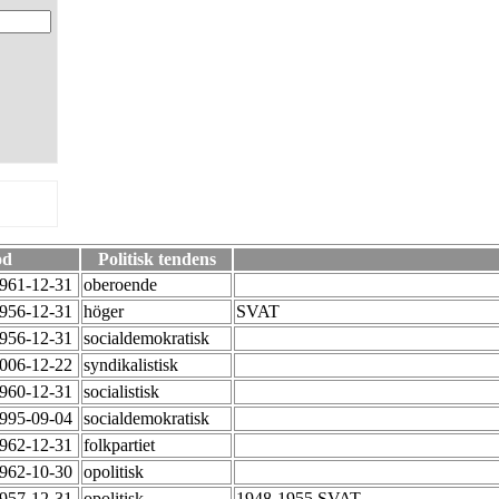
od
Politisk tendens
1961-12-31
oberoende
1956-12-31
höger
SVAT
1956-12-31
socialdemokratisk
2006-12-22
syndikalistisk
1960-12-31
socialistisk
1995-09-04
socialdemokratisk
1962-12-31
folkpartiet
1962-10-30
opolitisk
1957-12-31
opolitisk
1948-1955 SVAT