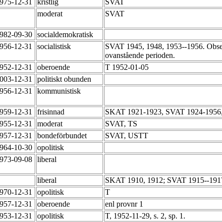
1975-12-31
kristlig
SVAT
moderat
SVAT
1982-09-30
socialdemokratisk
1956-12-31
socialistisk
SVAT 1945, 1948, 1953--1956. Obser
ovanstående perioden.
1952-12-31
oberoende
T 1952-01-05
2003-12-31
politiskt obunden
1956-12-31
kommunistisk
1959-12-31
frisinnad
SKAT 1921-1923, SVAT 1924-1956
1955-12-31
moderat
SVAT, TS
1957-12-31
bondeförbundet
SVAT, USTT
1964-10-30
opolitisk
1973-09-08
liberal
liberal
SKAT 1910, 1912; SVAT 1915--191
1970-12-31
opolitisk
T
1957-12-31
oberoende
enl provnr 1
1953-12-31
opolitisk
T, 1952-11-29, s. 2, sp. 1.