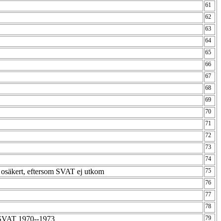
61
62
63
64
65
66
67
68
69
2
70
71
72
73
74
osäkert, eftersom SVAT ej utkom
75
76
77
78
 SVAT 1970--1973
79