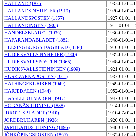
HALLAND (1876)
1932-01-01--
HALLANDS NYHETER (1919)
1920-01-01--
HALLANDSPOSTEN (1857)
1927-01-01--
HALLÄNDINGEN (1903)
1911-01-01--
HANDELSBLADET (1936)
1936-01-01--
HAPARANDABLADET (1882)
1948-01-01--
HELSINGBORGS DAGBLAD (1884)
1916-01-01--
HUDIKSVALLS NYHETER (1900)
1935-01-01--
HUDIKSVALLSPOSTEN (1865)
1948-01-01--
HUDIKSVALLSTIDNINGEN (1909)
1921-01-01--
HUSKVARNAPOSTEN (1911)
1937-01-01--
HÄLSINGEKURIREN (1949)
1949-01-01--
HÄRJEDALEN (1944)
1952-01-01--
HÄSSLEHOLMAREN (1947)
1947-01-01--
HÖGANÄS TIDNING (1888)
1914-01-01--
IDROTTSBLADET (1910)
1910-07-01--
JORDBRUKAREN (1926)
1926-01-01--
JÄMTLANDS TIDNING (1895)
1948-01-01--
JÖNKÖPINGSPOSTEN (1865)
1935-01-01--