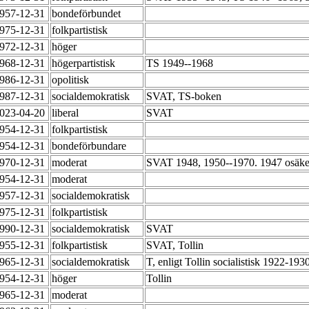
1957-12-31
bondeförbundet
1975-12-31
folkpartistisk
1972-12-31
höger
1968-12-31
högerpartistisk
TS 1949--1968
1986-12-31
opolitisk
1987-12-31
socialdemokratisk
SVAT, TS-boken
2023-04-20
liberal
SVAT
1954-12-31
folkpartistisk
1954-12-31
bondeförbundare
1970-12-31
moderat
SVAT 1948, 1950--1970. 1947 osäke
1954-12-31
moderat
1957-12-31
socialdemokratisk
1975-12-31
folkpartistisk
1990-12-31
socialdemokratisk
SVAT
1955-12-31
folkpartistisk
SVAT, Tollin
1965-12-31
socialdemokratisk
T, enligt Tollin socialistisk 1922-19
1954-12-31
höger
Tollin
1965-12-31
moderat