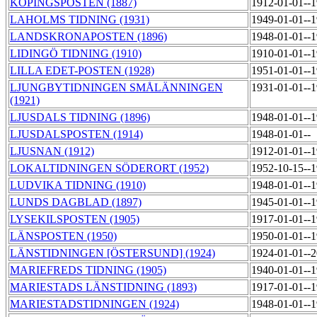
KÖPINGSPOSTEN (1887)
1912-01-01--
LAHOLMS TIDNING (1931)
1949-01-01--
LANDSKRONAPOSTEN (1896)
1948-01-01--
LIDINGÖ TIDNING (1910)
1910-01-01--
LILLA EDET-POSTEN (1928)
1951-01-01--
LJUNGBYTIDNINGEN SMÅLÄNNINGEN
1931-01-01--
(1921)
LJUSDALS TIDNING (1896)
1948-01-01--
LJUSDALSPOSTEN (1914)
1948-01-01--
LJUSNAN (1912)
1912-01-01--
LOKALTIDNINGEN SÖDERORT (1952)
1952-10-15--
LUDVIKA TIDNING (1910)
1948-01-01--
LUNDS DAGBLAD (1897)
1945-01-01--
LYSEKILSPOSTEN (1905)
1917-01-01--
LÄNSPOSTEN (1950)
1950-01-01--
LÄNSTIDNINGEN [ÖSTERSUND] (1924)
1924-01-01--
MARIEFREDS TIDNING (1905)
1940-01-01--
MARIESTADS LÄNSTIDNING (1893)
1917-01-01--
MARIESTADSTIDNINGEN (1924)
1948-01-01--