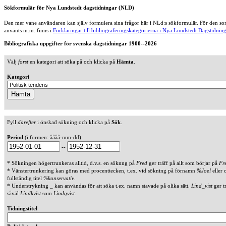
Sökformulär för Nya Lundstedt dagstidningar (NLD)
Den mer vane användaren kan själv formulera sina frågor här i NLd:s sökformulär. För den som
använts m.m. finns i
Förklaringar till bibliograferingskategorierna i Nya Lundstedt Dagstidning
Bibliografiska uppgifter för svenska dagstidningar 1900--2026
Välj
först
en kategori att söka på och klicka på
Hämta
.
Kategori
Fyll
därefter
i önskad sökning och klicka på
Sök
.
Period
(i formen: åååå-mm-dd)
--
* Sökningen högertrunkeras alltid, d.v.s. en söknng på
Fred
ger träff på allt som börjar på
Fr
* Vänstertrunkering kan göras med procenttecken, t.ex. vid sökning på förnamn
%Joel
eller 
fullständig titel
%konservativ
.
* Understrykning _ kan användas för att söka t.ex. namn stavade på olika sätt.
Lind_vist
ger t
såväl
Lindkvist
som
Lindqvist
.
Tidningstitel