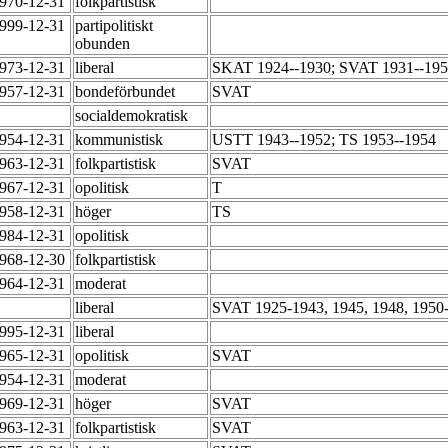
1970-12-31
folkpartistisk
1999-12-31
partipolitiskt
obunden
1973-12-31
liberal
SKAT 1924--1930; SVAT 1931--195
1957-12-31
bondeförbundet
SVAT
socialdemokratisk
1954-12-31
kommunistisk
USTT 1943--1952; TS 1953--1954
1963-12-31
folkpartistisk
SVAT
1967-12-31
opolitisk
T
1958-12-31
höger
TS
1984-12-31
opolitisk
1968-12-30
folkpartistisk
1964-12-31
moderat
liberal
SVAT 1925-1943, 1945, 1948, 195
1995-12-31
liberal
1965-12-31
opolitisk
SVAT
1954-12-31
moderat
1969-12-31
höger
SVAT
1963-12-31
folkpartistisk
SVAT