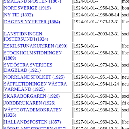
SMÅLANDSPOSTEN (1867)
1924-01-01--
mod
NORDSVERIGE (1919)
1924-01-01--1956-12-31
bon
NY TID (1892)
1924-01-01--1966-06-14
soc
DAGENS NYHETER (1864)
1924-01-01--1973-12-31
lib
LÄNSTIDNINGEN
1924-01-01--2003-12-31
soc
[ÖSTERSUND] (1924)
ESKILSTUNAKURIREN (1890)
1925-01-01--
lib
STOCKHOLMSTIDNINGEN
1925-01-01--1956-12-31
lib
(1889)
SYDÖSTRA SVERIGES
1925-01-01--1973-12-31
soc
DAGBLAD (1921)
NORRLANDSFOLKET (1925)
1926-01-01--1951-12-31
neu
SÄFFLETIDNINGEN VÄSTRA
1926-01-01--1954-11-24
neu
VÄRMLAND (1925)
SKARABORGAREN (1926)
1926-01-01--1960-12-31
soc
JORDBRUKAREN (1926)
1926-01-01--1970-12-31
fri
VÄSTGÖTADEMOKRATEN
1926-01-01--1986-12-31
soc
(1926)
HALLANDSPOSTEN (1857)
1927-01-01--1969-12-31
lib
SÖRMLANDSBYGDEN (1927)
1927-01-06--1956-12-31
bon