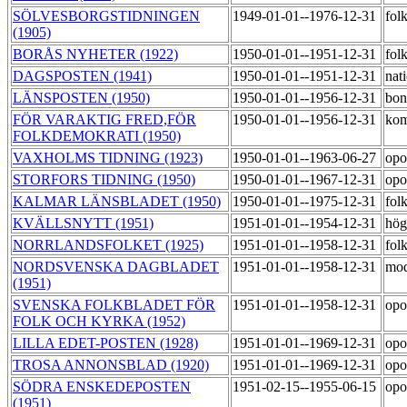
SÖLVESBORGSTIDNINGEN
1949-01-01--1976-12-31
fol
(1905)
BORÅS NYHETER (1922)
1950-01-01--1951-12-31
fol
DAGSPOSTEN (1941)
1950-01-01--1951-12-31
nat
LÄNSPOSTEN (1950)
1950-01-01--1956-12-31
bon
FÖR VARAKTIG FRED,FÖR
1950-01-01--1956-12-31
kom
FOLKDEMOKRATI (1950)
VAXHOLMS TIDNING (1923)
1950-01-01--1963-06-27
opo
STORFORS TIDNING (1950)
1950-01-01--1967-12-31
opo
KALMAR LÄNSBLADET (1950)
1950-01-01--1975-12-31
fol
KVÄLLSNYTT (1951)
1951-01-01--1954-12-31
hög
NORRLANDSFOLKET (1925)
1951-01-01--1958-12-31
fol
NORDSVENSKA DAGBLADET
1951-01-01--1958-12-31
mod
(1951)
SVENSKA FOLKBLADET FÖR
1951-01-01--1958-12-31
opo
FOLK OCH KYRKA (1952)
LILLA EDET-POSTEN (1928)
1951-01-01--1969-12-31
opo
TROSA ANNONSBLAD (1920)
1951-01-01--1969-12-31
opo
SÖDRA ENSKEDEPOSTEN
1951-02-15--1955-06-15
opo
(1951)