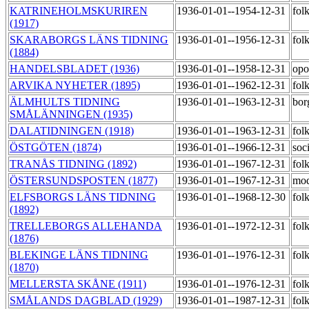
KATRINEHOLMSKURIREN
1936-01-01--1954-12-31
fol
(1917)
SKARABORGS LÄNS TIDNING
1936-01-01--1956-12-31
fol
(1884)
HANDELSBLADET (1936)
1936-01-01--1958-12-31
opo
ARVIKA NYHETER (1895)
1936-01-01--1962-12-31
fol
ÄLMHULTS TIDNING
1936-01-01--1963-12-31
bor
SMÅLÄNNINGEN (1935)
DALATIDNINGEN (1918)
1936-01-01--1963-12-31
fol
ÖSTGÖTEN (1874)
1936-01-01--1966-12-31
soc
TRANÅS TIDNING (1892)
1936-01-01--1967-12-31
fol
ÖSTERSUNDSPOSTEN (1877)
1936-01-01--1967-12-31
mod
ELFSBORGS LÄNS TIDNING
1936-01-01--1968-12-30
fol
(1892)
TRELLEBORGS ALLEHANDA
1936-01-01--1972-12-31
fol
(1876)
BLEKINGE LÄNS TIDNING
1936-01-01--1976-12-31
fol
(1870)
MELLERSTA SKÅNE (1911)
1936-01-01--1976-12-31
fol
SMÅLANDS DAGBLAD (1929)
1936-01-01--1987-12-31
fol