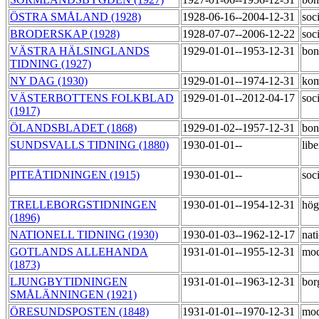
ÖSTRA SMÅLAND (1928)
1928-06-16--2004-12-31
soc
BRODERSKAP (1928)
1928-07-07--2006-12-22
soc
VÄSTRA HÄLSINGLANDS
1929-01-01--1953-12-31
bon
TIDNING (1927)
NY DAG (1930)
1929-01-01--1974-12-31
kom
VÄSTERBOTTENS FOLKBLAD
1929-01-01--2012-04-17
soc
(1917)
ÖLANDSBLADET (1868)
1929-01-02--1957-12-31
bon
SUNDSVALLS TIDNING (1880)
1930-01-01--
lib
PITEÅTIDNINGEN (1915)
1930-01-01--
soc
TRELLEBORGSTIDNINGEN
1930-01-01--1954-12-31
hög
(1896)
NATIONELL TIDNING (1930)
1930-01-03--1962-12-17
nati
GOTLANDS ALLEHANDA
1931-01-01--1955-12-31
mod
(1873)
LJUNGBYTIDNINGEN
1931-01-01--1963-12-31
bor
SMÅLÄNNINGEN (1921)
ÖRESUNDSPOSTEN (1848)
1931-01-01--1970-12-31
mod