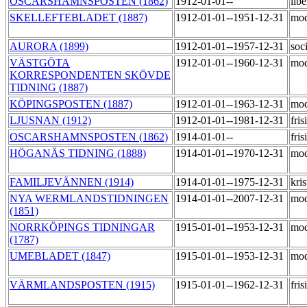
OSCARSHAMNSPOSTEN (1862)
1912-01-01--
lib
SKELLEFTEBLADET (1887)
1912-01-01--1951-12-31
mod
AURORA (1899)
1912-01-01--1957-12-31
soc
VÄSTGÖTA
1912-01-01--1960-12-31
mod
KORRESPONDENTEN SKÖVDE
TIDNING (1887)
KÖPINGSPOSTEN (1887)
1912-01-01--1963-12-31
mod
LJUSNAN (1912)
1912-01-01--1981-12-31
fri
OSCARSHAMNSPOSTEN (1862)
1914-01-01--
fri
HÖGANÄS TIDNING (1888)
1914-01-01--1970-12-31
mod
FAMILJEVÄNNEN (1914)
1914-01-01--1975-12-31
kris
NYA WERMLANDSTIDNINGEN
1914-01-01--2007-12-31
mod
(1851)
NORRKÖPINGS TIDNINGAR
1915-01-01--1953-12-31
mod
(1787)
UMEBLADET (1847)
1915-01-01--1953-12-31
mod
VÄRMLANDSPOSTEN (1915)
1915-01-01--1962-12-31
fri