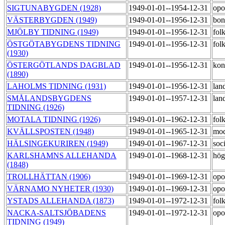
SIGTUNABYGDEN (1928)
1949-01-01--1954-12-31
opo
VÄSTERBYGDEN (1949)
1949-01-01--1956-12-31
bon
MJÖLBY TIDNING (1949)
1949-01-01--1956-12-31
fol
ÖSTGÖTABYGDENS TIDNING
1949-01-01--1956-12-31
fol
(1930)
ÖSTERGÖTLANDS DAGBLAD
1949-01-01--1956-12-31
kon
(1890)
LAHOLMS TIDNING (1931)
1949-01-01--1956-12-31
lan
SMÅLANDSBYGDENS
1949-01-01--1957-12-31
lan
TIDNING (1926)
MOTALA TIDNING (1926)
1949-01-01--1962-12-31
fol
KVÄLLSPOSTEN (1948)
1949-01-01--1965-12-31
mod
HÄLSINGEKURIREN (1949)
1949-01-01--1967-12-31
soc
KARLSHAMNS ALLEHANDA
1949-01-01--1968-12-31
hög
(1848)
TROLLHÄTTAN (1906)
1949-01-01--1969-12-31
opo
VÄRNAMO NYHETER (1930)
1949-01-01--1969-12-31
opo
YSTADS ALLEHANDA (1873)
1949-01-01--1972-12-31
fol
NACKA-SALTSJÖBADENS
1949-01-01--1972-12-31
opo
TIDNING (1949)