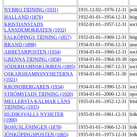
NYBRO TIDNING (1931)
1931-12-02--1976-12-31
poli
HALLAND (1876)
1932-01-01--1954-12-31
hög
KRISTIANSTADS
1932-01-01--1957-12-31
soc
LÄNSDEMOKRATEN (1932)
FALKÖPINGS TIDNING (1857)
1932-01-01--1969-12-31
hög
BRAND (1898)
1934-01-01--1956-12-31
ana
ARBETARPOSTEN (1934)
1934-01-01--1960-12-31
soci
GRENNA TIDNING (1858)
1934-01-01--1964-10-30
opo
SÖDERHAMNSKURIREN (1895)
1934-01-01--1967-12-31
soc
OSKARSHAMNSNYHETERNA
1934-01-01--1985-11-30
soc
(1921)
KRONOBERGAREN (1934)
1934-01-01--1990-12-31
soc
STRÖMSTADS TIDNING (1920)
1934-01-01--2000-12-31
opo
MELLERSTA KALMAR LÄNS
1935-01-01--1952-12-31
fri
TIDNING (1935)
HUDIKSVALLS NYHETER
1935-01-01--1961-12-31
fol
(1900)
BOHUSLÄNINGEN (1878)
1935-01-01--1966-12-31
fol
JÖNKÖPINGSPOSTEN (1865)
1935-01-01--1973-12-31
fol