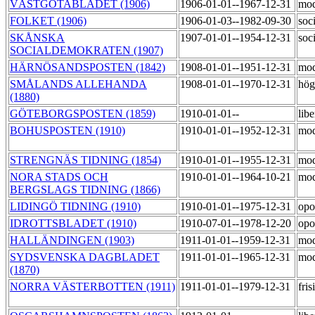
VÄSTGÖTABLADET (1906)
1906-01-01--1967-12-31
mod
FOLKET (1906)
1906-01-03--1982-09-30
soc
SKÅNSKA
1907-01-01--1954-12-31
soc
SOCIALDEMOKRATEN (1907)
HÄRNÖSANDSPOSTEN (1842)
1908-01-01--1951-12-31
mod
SMÅLANDS ALLEHANDA
1908-01-01--1970-12-31
hög
(1880)
GÖTEBORGSPOSTEN (1859)
1910-01-01--
lib
BOHUSPOSTEN (1910)
1910-01-01--1952-12-31
mod
STRENGNÄS TIDNING (1854)
1910-01-01--1955-12-31
mod
NORA STADS OCH
1910-01-01--1964-10-21
mod
BERGSLAGS TIDNING (1866)
LIDINGÖ TIDNING (1910)
1910-01-01--1975-12-31
opo
IDROTTSBLADET (1910)
1910-07-01--1978-12-20
opo
HALLÄNDINGEN (1903)
1911-01-01--1959-12-31
mod
SYDSVENSKA DAGBLADET
1911-01-01--1965-12-31
mod
(1870)
NORRA VÄSTERBOTTEN (1911)
1911-01-01--1979-12-31
fri