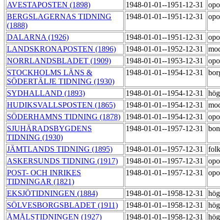
AVESTAPOSTEN (1898)
1948-01-01--1951-12-31
opo
BERGSLAGERNAS TIDNING
1948-01-01--1951-12-31
opo
(1888)
DALARNA (1926)
1948-01-01--1951-12-31
opo
LANDSKRONAPOSTEN (1896)
1948-01-01--1952-12-31
mod
NORRLANDSBLADET (1909)
1948-01-01--1953-12-31
opo
STOCKHOLMS LÄNS &
1948-01-01--1954-12-31
bor
SÖDERTÄLJE TIDNING (1930)
SYDHALLAND (1893)
1948-01-01--1954-12-31
hög
HUDIKSVALLSPOSTEN (1865)
1948-01-01--1954-12-31
mod
SÖDERHAMNS TIDNING (1878)
1948-01-01--1954-12-31
opo
SJUHÄRADSBYGDENS
1948-01-01--1957-12-31
bon
TIDNING (1930)
JÄMTLANDS TIDNING (1895)
1948-01-01--1957-12-31
fol
ASKERSUNDS TIDNING (1917)
1948-01-01--1957-12-31
opo
POST- OCH INRIKES
1948-01-01--1957-12-31
opo
TIDNINGAR (1821)
EKSJÖTIDNINGEN (1884)
1948-01-01--1958-12-31
hög
SÖLVESBORGSBLADET (1911)
1948-01-01--1958-12-31
hög
ÅMÅLSTIDNINGEN (1927)
1948-01-01--1958-12-31
hög