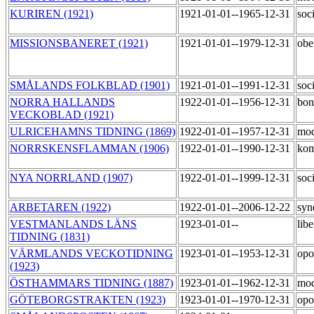
KURIREN (1921)
1921-01-01--1965-12-31
soc
MISSIONSBANERET (1921)
1921-01-01--1979-12-31
obe
SMÅLANDS FOLKBLAD (1901)
1921-01-01--1991-12-31
soc
NORRA HALLANDS
1922-01-01--1956-12-31
bon
VECKOBLAD (1921)
ULRICEHAMNS TIDNING (1869)
1922-01-01--1957-12-31
mod
NORRSKENSFLAMMAN (1906)
1922-01-01--1990-12-31
kom
NYA NORRLAND (1907)
1922-01-01--1999-12-31
soc
ARBETAREN (1922)
1922-01-01--2006-12-22
syn
VESTMANLANDS LÄNS
1923-01-01--
lib
TIDNING (1831)
VÄRMLANDS VECKOTIDNING
1923-01-01--1953-12-31
opo
(1923)
ÖSTHAMMARS TIDNING (1887)
1923-01-01--1962-12-31
mod
GÖTEBORGSTRAKTEN (1923)
1923-01-01--1970-12-31
opo