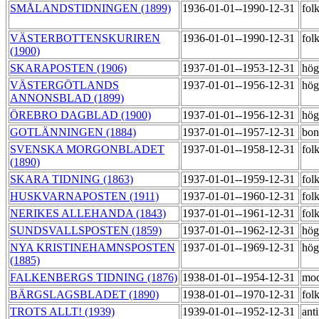
SMÅLANDSTIDNINGEN (1899)
1936-01-01--1990-12-31
fol
VÄSTERBOTTENSKURIREN
1936-01-01--1990-12-31
fol
(1900)
SKARAPOSTEN (1906)
1937-01-01--1953-12-31
hög
VÄSTERGÖTLANDS
1937-01-01--1956-12-31
hög
ANNONSBLAD (1899)
ÖREBRO DAGBLAD (1900)
1937-01-01--1956-12-31
hög
GOTLÄNNINGEN (1884)
1937-01-01--1957-12-31
bon
SVENSKA MORGONBLADET
1937-01-01--1958-12-31
fol
(1890)
SKARA TIDNING (1863)
1937-01-01--1959-12-31
fol
HUSKVARNAPOSTEN (1911)
1937-01-01--1960-12-31
fol
NERIKES ALLEHANDA (1843)
1937-01-01--1961-12-31
fol
SUNDSVALLSPOSTEN (1859)
1937-01-01--1962-12-31
hög
NYA KRISTINEHAMNSPOSTEN
1937-01-01--1969-12-31
hög
(1885)
FALKENBERGS TIDNING (1876)
1938-01-01--1954-12-31
mod
BÄRGSLAGSBLADET (1890)
1938-01-01--1970-12-31
fol
TROTS ALLT! (1939)
1939-01-01--1952-12-31
anti