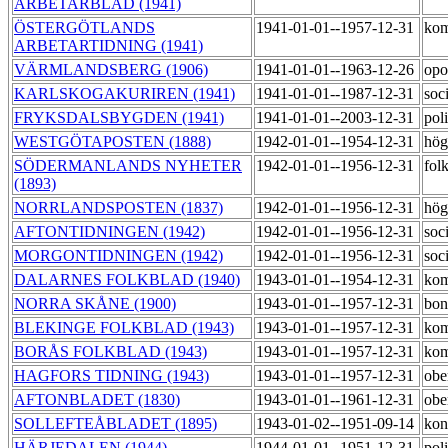
ARBETARBLAD (1941)
ÖSTERGÖTLANDS
1941-01-01--1957-12-31
kom
ARBETARTIDNING (1941)
VÄRMLANDSBERG (1906)
1941-01-01--1963-12-26
opo
KARLSKOGAKURIREN (1941)
1941-01-01--1987-12-31
soc
FRYKSDALSBYGDEN (1941)
1941-01-01--2003-12-31
pol
WESTGÖTAPOSTEN (1888)
1942-01-01--1954-12-31
hög
SÖDERMANLANDS NYHETER
1942-01-01--1956-12-31
fol
(1893)
NORRLANDSPOSTEN (1837)
1942-01-01--1956-12-31
hög
AFTONTIDNINGEN (1942)
1942-01-01--1956-12-31
soc
MORGONTIDNINGEN (1942)
1942-01-01--1956-12-31
soc
DALARNES FOLKBLAD (1940)
1943-01-01--1954-12-31
kom
NORRA SKÅNE (1900)
1943-01-01--1957-12-31
bon
BLEKINGE FOLKBLAD (1943)
1943-01-01--1957-12-31
kom
BORÅS FOLKBLAD (1943)
1943-01-01--1957-12-31
kom
HAGFORS TIDNING (1943)
1943-01-01--1957-12-31
obe
AFTONBLADET (1830)
1943-01-01--1961-12-31
obe
SOLLEFTEÅBLADET (1895)
1943-01-02--1951-09-14
kon
HÄRJEDALEN (1944)
1944-01-01--1951-12-31
pol