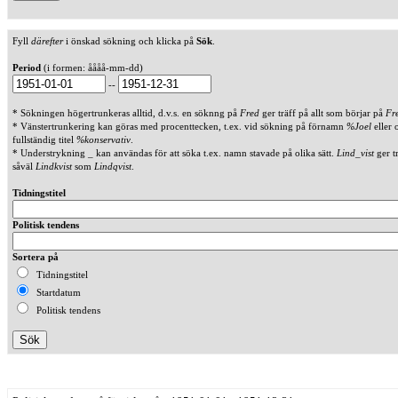
Fyll
därefter
i önskad sökning och klicka på
Sök
.
Period
(i formen: åååå-mm-dd)
--
* Sökningen högertrunkeras alltid, d.v.s. en söknng på
Fred
ger träff på allt som börjar på
Fr
* Vänstertrunkering kan göras med procenttecken, t.ex. vid sökning på förnamn
%Joel
eller 
fullständig titel
%konservativ
.
* Understrykning _ kan användas för att söka t.ex. namn stavade på olika sätt.
Lind_vist
ger t
såväl
Lindkvist
som
Lindqvist
.
Tidningstitel
Politisk tendens
Sortera på
Tidningstitel
Startdatum
Politisk tendens