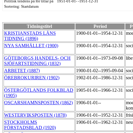
Politisk tendens på för titlar på 1951-01-01- -1951-12-31
Sortering: Startdatum
Tidningstitel
Period
P
KRISTIANSTADS LÄNS
1900-01-01--1954-12-31
mod
TIDNING (1896)
NYA SAMHÄLLET (1900)
1900-01-01--1954-12-31
soc
GÖTEBORGS HANDELS- OCH
1900-01-01--1973-09-08
lib
SJÖFARTSTIDNING (1832)
ARBETET (1887)
1900-01-02--1995-09-04
soc
ÖREBROKURIREN (1902)
1902-01-01--1986-12-31
soc
ÖSTERGÖTLANDS FOLKBLAD
1905-01-01--1966-12-31
soc
(1905)
OSCARSHAMNSPOSTEN (1862)
1906-01-01--
mod
kon
WESTERVIKSPOSTEN (1878)
1906-01-01--1952-12-31
fri
STOCKHOLMS
1906-01-01--1962-12-31
neu
FÖRSTADSBLAD (1920)