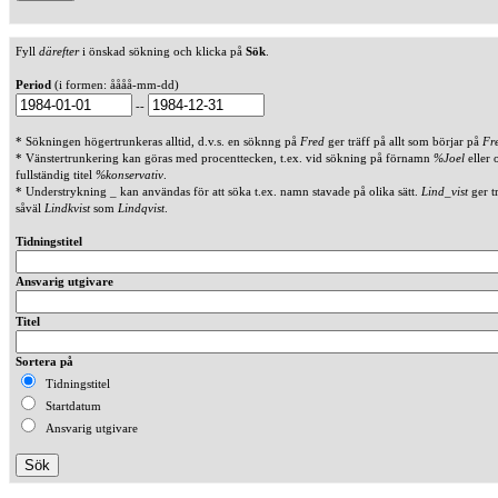
Fyll
därefter
i önskad sökning och klicka på
Sök
.
Period
(i formen: åååå-mm-dd)
--
* Sökningen högertrunkeras alltid, d.v.s. en söknng på
Fred
ger träff på allt som börjar på
Fr
* Vänstertrunkering kan göras med procenttecken, t.ex. vid sökning på förnamn
%Joel
eller 
fullständig titel
%konservativ
.
* Understrykning _ kan användas för att söka t.ex. namn stavade på olika sätt.
Lind_vist
ger t
såväl
Lindkvist
som
Lindqvist
.
Tidningstitel
Ansvarig utgivare
Titel
Sortera på
Tidningstitel
Startdatum
Ansvarig utgivare