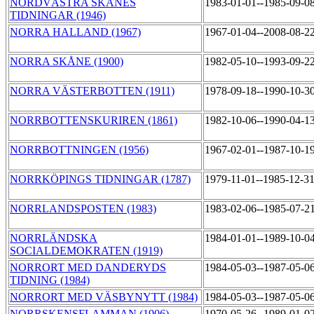
NORDVÄSTRA SKÅNES
1983-01-01--1985-09-0
TIDNINGAR (1946)
NORRA HALLAND (1967)
1967-01-04--2008-08-2
NORRA SKÅNE (1900)
1982-05-10--1993-09-2
NORRA VÄSTERBOTTEN (1911)
1978-09-18--1990-10-3
NORRBOTTENSKURIREN (1861)
1982-10-06--1990-04-1
NORRBOTTNINGEN (1956)
1967-02-01--1987-10-1
NORRKÖPINGS TIDNINGAR (1787)
1979-11-01--1985-12-3
NORRLANDSPOSTEN (1983)
1983-02-06--1985-07-2
NORRLÄNDSKA
1984-01-01--1989-10-0
SOCIALDEMOKRATEN (1919)
NORRORT MED DANDERYDS
1984-05-03--1987-05-0
TIDNING (1984)
NORRORT MED VÄSBYNYTT (1984)
1984-05-03--1987-05-0
NORRSKENSFLAMMAN (1906)
1970-05-26--1989-01-0