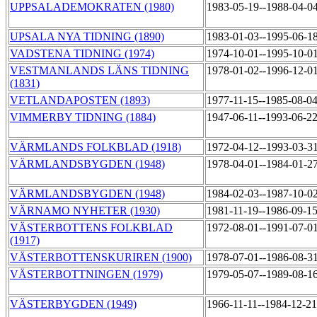
UPPSALADEMOKRATEN (1980)
1983-05-19--1988-04-0
UPSALA NYA TIDNING (1890)
1983-01-03--1995-06-1
VADSTENA TIDNING (1974)
1974-10-01--1995-10-0
VESTMANLANDS LÄNS TIDNING
1978-01-02--1996-12-0
(1831)
VETLANDAPOSTEN (1893)
1977-11-15--1985-08-0
VIMMERBY TIDNING (1884)
1947-06-11--1993-06-2
VÄRMLANDS FOLKBLAD (1918)
1972-04-12--1993-03-3
VÄRMLANDSBYGDEN (1948)
1978-04-01--1984-01-2
VÄRMLANDSBYGDEN (1948)
1984-02-03--1987-10-0
VÄRNAMO NYHETER (1930)
1981-11-19--1986-09-1
VÄSTERBOTTENS FOLKBLAD
1972-08-01--1991-07-0
(1917)
VÄSTERBOTTENSKURIREN (1900)
1978-07-01--1986-08-3
VÄSTERBOTTNINGEN (1979)
1979-05-07--1989-08-1
VÄSTERBYGDEN (1949)
1966-11-11--1984-12-2