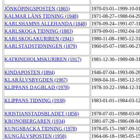
JÖNKÖPINGSPOSTEN (1865)
1970-03-01--1999-10-0
KALMAR LÄNS TIDNING (1948)
1971-08-27--1988-04-2
KARLSHAMNS ALLEHANDA (1848)
1976-09-24--1991-07-3
KARLSKOGA TIDNING (1883)
1979-09-01--1992-04-1
KARLSKOGAKURIREN (1941)
1980-11-08--1985-12-3
KARLSTADSTIDNINGEN (1879)
1960-05-07--1985-06-2
KATRINEHOLMSKURIREN (1917)
1981-12-30--1989-08-3
KINDAPOSTEN (1894)
1946-07-04--1993-06-2
KLARÄLVSBYGDEN (1967)
1969-04-10--1985-12-1
KLIPPANS DAGBLAD (1978)
1978-10-22--1984-12-3
KLIPPANS TIDNING (1938)
1983-01-01--1984-03-1
KRISTIANSTADSBLADET (1856)
1978-07-01--1988-03-0
KRONOBERGAREN (1934)
1981-07-28--1986-08-0
KUNGSBACKA TIDNING (1978)
1978-05-15--1987-09-1
KUNGÄLVSPOSTEN (1958)
1964-06-18--1985-05-1