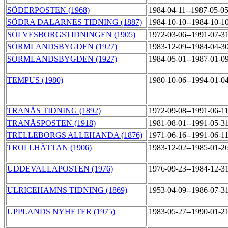
SÖDERPOSTEN (1968)
1984-04-11--1987-05-0
SÖDRA DALARNES TIDNING (1887)
1984-10-10--1984-10-1
SÖLVESBORGSTIDNINGEN (1905)
1972-03-06--1991-07-3
SÖRMLANDSBYGDEN (1927)
1983-12-09--1984-04-3
SÖRMLANDSBYGDEN (1927)
1984-05-01--1987-01-0
TEMPUS (1980)
1980-10-06--1994-01-0
TRANÅS TIDNING (1892)
1972-09-08--1991-06-1
TRANÅSPOSTEN (1918)
1981-08-01--1991-05-3
TRELLEBORGS ALLEHANDA (1876)
1971-06-16--1991-06-1
TROLLHÄTTAN (1906)
1983-12-02--1985-01-2
UDDEVALLAPOSTEN (1976)
1976-09-23--1984-12-3
ULRICEHAMNS TIDNING (1869)
1953-04-09--1986-07-3
UPPLANDS NYHETER (1975)
1983-05-27--1990-01-2