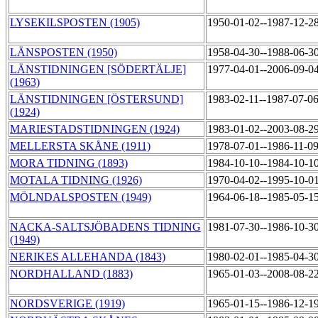
LYSEKILSPOSTEN (1905)
1950-01-02--1987-12-2
LÄNSPOSTEN (1950)
1958-04-30--1988-06-3
LÄNSTIDNINGEN [SÖDERTÄLJE]
1977-04-01--2006-09-0
(1963)
LÄNSTIDNINGEN [ÖSTERSUND]
1983-02-11--1987-07-0
(1924)
MARIESTADSTIDNINGEN (1924)
1983-01-02--2003-08-2
MELLERSTA SKÅNE (1911)
1978-07-01--1986-11-0
MORA TIDNING (1893)
1984-10-10--1984-10-1
MOTALA TIDNING (1926)
1970-04-02--1995-10-0
MÖLNDALSPOSTEN (1949)
1964-06-18--1985-05-1
NACKA-SALTSJÖBADENS TIDNING
1981-07-30--1986-10-3
(1949)
NERIKES ALLEHANDA (1843)
1980-02-01--1985-04-3
NORDHALLAND (1883)
1965-01-03--2008-08-2
NORDSVERIGE (1919)
1965-01-15--1986-12-1