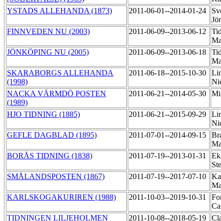
YSTADS ALLEHANDA (1873)
2011-06-01--2014-01-24
Sv
Jö
FINNVEDEN NU (2003)
2011-06-09--2013-06-12
Tid
Ma
JÖNKÖPING NU (2005)
2011-06-09--2013-06-18
Tid
Ma
SKARABORGS ALLEHANDA
2011-06-18--2015-10-30
Li
(1998)
Ni
NACKA VÄRMDÖ POSTEN
2011-06-21--2014-05-30
Mi
(1989)
HJO TIDNING (1885)
2011-06-21--2015-09-29
Li
Ni
GEFLE DAGBLAD (1895)
2011-07-01--2014-09-15
Br
Ma
BORÅS TIDNING (1838)
2011-07-19--2013-01-31
Ek
St
SMÅLANDSPOSTEN (1867)
2011-07-19--2017-07-10
Ka
Ma
KARLSKOGAKURIREN (1988)
2011-10-03--2019-10-31
Fo
Ca
TIDNINGEN LILJEHOLMEN
2011-10-08--2018-05-19
Cl