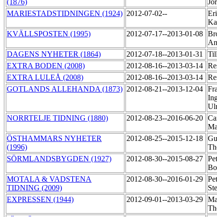
(1876)
Jö
MARIESTADSTIDNINGEN (1924)
2012-07-02--
Er
Ka
KVÄLLSPOSTEN (1995)
2012-07-17--2013-01-08
Br
An
DAGENS NYHETER (1864)
2012-07-18--2013-01-31
Ti
EXTRA BODEN (2008)
2012-08-16--2013-03-14
Re
EXTRA LULEÅ (2008)
2012-08-16--2013-03-14
Re
GOTLANDS ALLEHANDA (1873)
2012-08-21--2013-12-04
Fr
In
Ul
NORRTELJE TIDNING (1880)
2012-08-23--2016-06-20
Ca
Ma
ÖSTHAMMARS NYHETER
2012-08-25--2015-12-18
Gu
(1996)
Th
SÖRMLANDSBYGDEN (1927)
2012-08-30--2015-08-27
Pet
B
MOTALA & VADSTENA
2012-08-30--2016-01-29
Pet
TIDNING (2009)
St
EXPRESSEN (1944)
2012-09-01--2013-03-29
Ma
Th