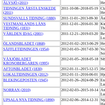
ÄLVSJÖ (2011)
He
TIDNINGEN ÅRSTA ENSKEDE
2011-10-08--2018-05-19
Cl
(2011)
He
SUNDSVALLS TIDNING (1880)
2011-11-01--2013-09-30
Åm
VESTMANLANDS LÄNS
2011-12-01--2016-01-30
Ki
TIDNING (1831)
Th
VÄRLDEN IDAG (2001)
2011-12-21--2019-03-20
Be
Lu
ÖLANDSBLADET (1868)
2012-01-02--2013-06-29
He
SÄFFLETIDNINGEN (1954)
2012-01-03--2017-03-30
Vo
So
VÄXJÖBLADET
2012-01-05--2018-05-18
Si
KRONOBERGAREN (1995)
AFTONBLADET (1830)
2012-01-11--2015-12-15
He
LOKALTIDNINGEN (2012)
2012-01-11--2016-06-01
Hj
BLEKINGEPOSTEN (1945)
2012-01-26--2024-08-29
En
La
NORRAN (2010)
2012-02-03--2015-10-14
An
La
UPSALA NYA TIDNING (1890)
2012-02-06--2014-12-31
Stj
Ha