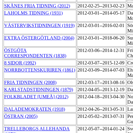
SKÅNES FRIA TIDNING (2012)
2012-02-25--2013-02-23
Ma
LAHOLMS TIDNING (1931)
2012-03-01--2014-05-17
Da
M
VÄSTERVIKSTIDNINGEN (1919)
2012-03-01--2016-02-01
Sö
Mi
EXTRA ÖSTERGÖTLAND (2004)
2012-03-01--2018-06-20
Su
Mi
ÖSTGÖTA
2012-03-06--2014-12-31
Fr
CORRESPONDENTEN (1838)
Ch
8 SIDOR (1992)
2012-03-07--2015-12-09
Cr
NORRBOTTENSKURIREN (1861)
2012-03-09--2014-07-03
Eh
Ma
FRIA TIDNINGEN (2008)
2012-03-17--2013-08-16
Ol
KARLSTADSTIDNINGEN (1879)
2012-04-05--2013-12-19
Da
FOLKBLADET [UMEÅ] (2012)
2012-04-18--2013-04-30
No
Da
DALADEMOKRATEN (1918)
2012-04-26--2013-05-31
La
ÖSTRAN (2005)
2012-05-02--2013-07-31
Pe
Gu
TRELLEBORGS ALLEHANDA
2012-05-07--2014-01-24
Sv