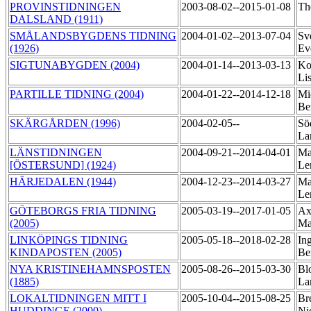
PROVINSTIDNINGEN
2003-08-02--2015-01-08
Th
DALSLAND (1911)
SMÅLANDSBYGDENS TIDNING
2004-01-02--2013-07-04
Sv
(1926)
Ev
SIGTUNABYGDEN (2004)
2004-01-14--2013-03-13
Ko
Li
PARTILLE TIDNING (2004)
2004-01-22--2014-12-18
Mi
Be
SKÄRGÅRDEN (1996)
2004-02-05--
Sö
La
LÄNSTIDNINGEN
2004-09-21--2014-04-01
Ma
[ÖSTERSUND] (1924)
Le
HÄRJEDALEN (1944)
2004-12-23--2014-03-27
Ma
Le
GÖTEBORGS FRIA TIDNING
2005-03-19--2017-01-05
Ax
(2005)
Ma
LINKÖPINGS TIDNING
2005-05-18--2018-02-28
In
KINDAPOSTEN (2005)
Be
NYA KRISTINEHAMNSPOSTEN
2005-08-26--2015-03-30
Bl
(1885)
La
LOKALTIDNINGEN MITT I
2005-10-04--2015-08-25
Br
HUDDINGE (2000)
Ni