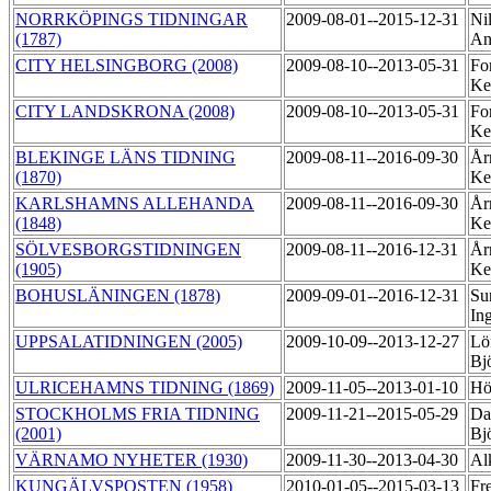
NORRKÖPINGS TIDNINGAR
2009-08-01--2015-12-31
Ni
(1787)
An
CITY HELSINGBORG (2008)
2009-08-10--2013-05-31
Fo
Ke
CITY LANDSKRONA (2008)
2009-08-10--2013-05-31
Fo
Ke
BLEKINGE LÄNS TIDNING
2009-08-11--2016-09-30
År
(1870)
Ke
KARLSHAMNS ALLEHANDA
2009-08-11--2016-09-30
År
(1848)
Ke
SÖLVESBORGSTIDNINGEN
2009-08-11--2016-12-31
År
(1905)
Ke
BOHUSLÄNINGEN (1878)
2009-09-01--2016-12-31
Su
Ing
UPPSALATIDNINGEN (2005)
2009-10-09--2013-12-27
Löf
Bj
ULRICEHAMNS TIDNING (1869)
2009-11-05--2013-01-10
Hö
STOCKHOLMS FRIA TIDNING
2009-11-21--2015-05-29
Da
(2001)
Bj
VÄRNAMO NYHETER (1930)
2009-11-30--2013-04-30
Al
KUNGÄLVSPOSTEN (1958)
2010-01-05--2015-03-13
Fr