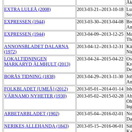
Å
EXTRA LULEÅ (2008)
2013-03-21--2013-10-18
Lu
So
EXPRESSEN (1944)
2013-03-30--2013-04-08
Br
An
EXPRESSEN (1944)
2013-04-09--2013-12-25
Ma
T
ANNONSBLADET DALARNA
2013-04-12--2013-12-31
Kä
(1972)
Ni
LOKALTIDNINGEN
2013-04-24--2015-04-22
Os
MARKARYD ÄLMHULT (2013)
Kr
De
BORÅS TIDNING (1838)
2013-04-29--2013-11-30
Jo
An
FOLKBLADET [UMEÅ] (2012)
2013-05-01--2014-01-14
Is
VÄRNAMO NYHETER (1930)
2013-05-02--2015-02-28
Ab
Oh
In
ARBETARBLADET (1902)
2013-05-04--2016-02-01
No
Da
NERIKES ALLEHANDA (1843)
2013-05-15--2016-06-01
Sä
Ka