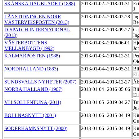
SKÅNSKA DAGBLADET (1888)
2013-01-02--2018-01-31
Er
J
LÄNSTIDNINGEN NORR
2013-01-02--2018-02-28
In
VÄSTERVIKSPOSTEN (2013)
Be
DISPATCH INTERNATIONAL
2013-01-03--2013-09-27
Car
(2013)
In
VÄSTERBOTTENS
2013-01-03--2016-06-01
Hjo
MELLANBYGD (1992)
Jo
KALMARPOSTEN (1988)
2013-01-03--2016-12-31
Pe
Ol
NORDHALLAND (1883)
2013-01-04--2013-05-31
Bli
El
SUNDSVALLS NYHETER (2007)
2013-01-04--2013-12-27
Åb
NORRA HALLAND (1967)
2013-01-04--2016-05-06
Bli
El
VI I SOLLENTUNA (2011)
2013-01-05--2019-04-27
Tu
Ju
BOLLNÄSNYTT (2001)
2013-01-06--2015-04-19
Ki
Gu
SÖDERHAMNSNYTT (2000)
2013-01-06--2015-04-19
Ki
Gu