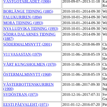
VÄSTGÖTABLADET (1906)
2010-09-07--2013-11-18
Ka
Ro
BORLÄNGE TIDNING (1885)
2010-10-01--2014-09-30
Wi
FALUKURIREN (1894)
2010-10-01--2014-09-30
Wi
MORA TIDNING (1893)
2010-10-01--2014-09-30
Wi
NYA LUDVIKA TIDNING (1993)
2010-10-01--2014-09-30
Wi
SÖDRA DALARNES TIDNING
2010-10-01--2014-09-30
Wi
(1887)
SÖDERMALMSNYTT (2001)
2010-11-02--2018-06-09
Cl
He
VI I VASASTAN (1979)
2010-11-06--2018-05-19
Cl
He
VÅRT KUNGSHOLMEN (1970)
2010-11-06--2018-05-19
Cl
He
ÖSTERMALMSNYTT (1968)
2010-11-06--2018-05-19
Cl
He
VÄSTERBOTTENSKURIREN
2010-11-08--2017-09-30
Nä
(1900)
In
SYDÖSTRAN (1973)
2010-12-16--2017-07-31
Sv
Gu
EESTI PÄEVALEHT (1971)
2011-01-12--2016-07-20
Pin