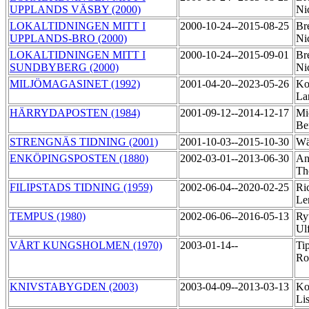
UPPLANDS VÄSBY (2000)
Ni
LOKALTIDNINGEN MITT I
2000-10-24--2015-08-25
Br
UPPLANDS-BRO (2000)
Ni
LOKALTIDNINGEN MITT I
2000-10-24--2015-09-01
Br
SUNDBYBERG (2000)
Ni
MILJÖMAGASINET (1992)
2001-04-20--2023-05-26
Ko
La
HÄRRYDAPOSTEN (1984)
2001-09-12--2014-12-17
Mi
Be
STRENGNÄS TIDNING (2001)
2001-10-03--2015-10-30
Wä
ENKÖPINGSPOSTEN (1880)
2002-03-01--2013-06-30
An
Th
FILIPSTADS TIDNING (1959)
2002-06-04--2020-02-25
Ri
Le
TEMPUS (1980)
2002-06-06--2016-05-13
Ry
Ul
VÅRT KUNGSHOLMEN (1970)
2003-01-14--
Tip
Ro
KNIVSTABYGDEN (2003)
2003-04-09--2013-03-13
Ko
Li