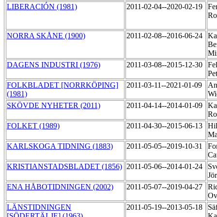
LIBERACIÓN (1981)
2011-02-04--2020-02-19
Fer
Ro
NORRA SKÅNE (1900)
2011-02-08--2016-06-24
Ka
Be
M
DAGENS INDUSTRI (1976)
2011-03-08--2015-12-30
Fe
Pe
FOLKBLADET [NORRKÖPING]
2011-03-11--2021-01-09
An
(1981)
Wi
SKÖVDE NYHETER (2011)
2011-04-14--2014-01-09
Ka
Ro
FOLKET (1989)
2011-04-30--2015-06-13
Hi
Ma
KARLSKOGA TIDNING (1883)
2011-05-05--2019-10-31
Fo
Ca
KRISTIANSTADSBLADET (1856)
2011-05-06--2014-01-24
Sv
Jö
ENA HÅBOTIDNINGEN (2002)
2011-05-07--2019-04-27
Ri
O
LÄNSTIDNINGEN
2011-05-19--2013-05-18
Sä
[SÖDERTÄLJE] (1963)
Ka