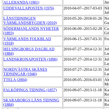
ALLEHANDA (1901)
Ji
UDDEVALLAPOSTEN (1976)
2010-04-07--2017-03-03
Ni
Jo
LÄNSTIDNINGEN
2010-05-20--2018-01-26
No
VÄRMLANDSBYGDEN (2010)
Gu
SÖDERMANLANDS NYHETER
2010-06-09--2015-02-28
Ca
(1893)
Gö
VÄRMLANDS FOLKBLAD
2010-06-15--2017-03-31
Fr
(1918)
HELSINGBORGS DAGBLAD
2010-07-27--2014-12-31
Jo
(1884)
La
LANDSKRONAPOSTEN (1896)
2010-07-27--2014-12-31
Jo
La
NORDVÄSTRA SKÅNES
2010-07-27--2014-12-31
Jo
TIDNINGAR (1946)
La
TTELA (2004)
2010-09-05--2016-03-01
Ah
Mo
FALKÖPINGS TIDNING (1857)
2010-09-07--2013-11-18
Ka
Ro
SKARABORGS LÄNS TIDNING
2010-09-07--2013-11-18
Ka
(1884)
Ro