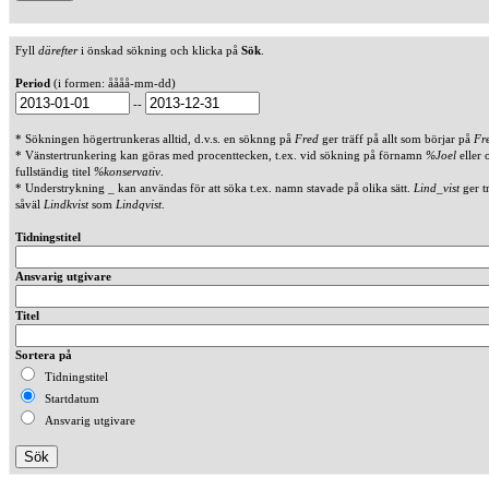
Fyll
därefter
i önskad sökning och klicka på
Sök
.
Period
(i formen: åååå-mm-dd)
--
* Sökningen högertrunkeras alltid, d.v.s. en söknng på
Fred
ger träff på allt som börjar på
Fr
* Vänstertrunkering kan göras med procenttecken, t.ex. vid sökning på förnamn
%Joel
eller 
fullständig titel
%konservativ
.
* Understrykning _ kan användas för att söka t.ex. namn stavade på olika sätt.
Lind_vist
ger t
såväl
Lindkvist
som
Lindqvist
.
Tidningstitel
Ansvarig utgivare
Titel
Sortera på
Tidningstitel
Startdatum
Ansvarig utgivare