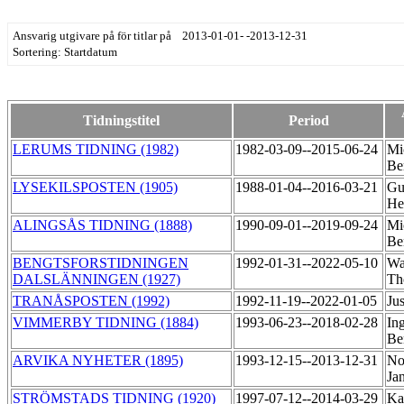
Ansvarig utgivare på för titlar på 2013-01-01- -2013-12-31
Sortering: Startdatum
Tidningstitel
Period
LERUMS TIDNING (1982)
1982-03-09--2015-06-24
Mi
Be
LYSEKILSPOSTEN (1905)
1988-01-04--2016-03-21
Gu
He
ALINGSÅS TIDNING (1888)
1990-09-01--2019-09-24
Mi
Be
BENGTSFORSTIDNINGEN
1992-01-31--2022-05-10
Wa
DALSLÄNNINGEN (1927)
Th
TRANÅSPOSTEN (1992)
1992-11-19--2022-01-05
Ju
VIMMERBY TIDNING (1884)
1993-06-23--2018-02-28
In
Be
ARVIKA NYHETER (1895)
1993-12-15--2013-12-31
No
Ja
STRÖMSTADS TIDNING (1920)
1997-07-12--2014-03-29
Ka