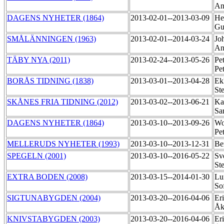
An
DAGENS NYHETER (1864)
2013-02-01--2013-03-09
Her
Gu
SMÅLÄNNINGEN (1963)
2013-02-01--2014-03-24
Jo
An
TÄBY NYA (2011)
2013-02-24--2013-05-26
Pet
Pe
BORÅS TIDNING (1838)
2013-03-01--2013-04-28
Ek
St
SKÅNES FRIA TIDNING (2012)
2013-03-02--2013-06-21
Ka
Sa
DAGENS NYHETER (1864)
2013-03-10--2013-09-26
Wo
Pe
MELLERUDS NYHETER (1993)
2013-03-10--2013-12-31
Be
SPEGELN (2001)
2013-03-10--2016-05-22
Sv
St
EXTRA BODEN (2008)
2013-03-15--2014-01-30
Lu
So
SIGTUNABYGDEN (2004)
2013-03-20--2016-04-06
Er
Å
KNIVSTABYGDEN (2003)
2013-03-20--2016-04-06
Er