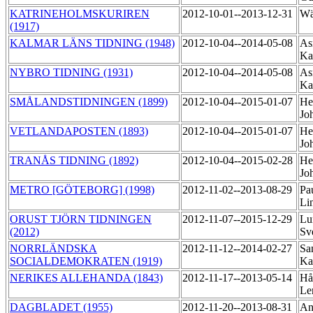
KATRINEHOLMSKURIREN
2012-10-01--2013-12-31
Wä
(1917)
KALMAR LÄNS TIDNING (1948)
2012-10-04--2014-05-08
As
Ka
NYBRO TIDNING (1931)
2012-10-04--2014-05-08
As
Ka
SMÅLANDSTIDNINGEN (1899)
2012-10-04--2015-01-07
He
Jo
VETLANDAPOSTEN (1893)
2012-10-04--2015-01-07
He
Jo
TRANÅS TIDNING (1892)
2012-10-04--2015-02-28
He
Jo
METRO [GÖTEBORG] (1998)
2012-11-02--2013-08-29
Pa
Li
ORUST TJÖRN TIDNINGEN
2012-11-07--2015-12-29
Lu
(2012)
Sv
NORRLÄNDSKA
2012-11-12--2014-02-27
Sa
SOCIALDEMOKRATEN (1919)
Ka
NERIKES ALLEHANDA (1843)
2012-11-17--2013-05-14
Hå
Le
DAGBLADET (1955)
2012-11-20--2013-08-31
An