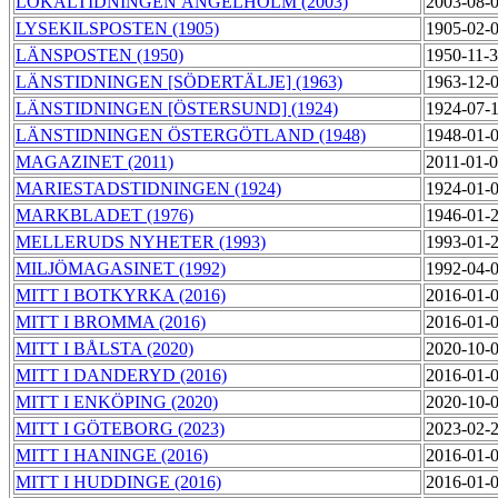
LOKALTIDNINGEN ÄNGELHOLM (2003)
2003-08-
LYSEKILSPOSTEN (1905)
1905-02-
LÄNSPOSTEN (1950)
1950-11-
LÄNSTIDNINGEN [SÖDERTÄLJE] (1963)
1963-12-
LÄNSTIDNINGEN [ÖSTERSUND] (1924)
1924-07-
LÄNSTIDNINGEN ÖSTERGÖTLAND (1948)
1948-01-
MAGAZINET (2011)
2011-01-
MARIESTADSTIDNINGEN (1924)
1924-01-
MARKBLADET (1976)
1946-01-
MELLERUDS NYHETER (1993)
1993-01-
MILJÖMAGASINET (1992)
1992-04-
MITT I BOTKYRKA (2016)
2016-01-
MITT I BROMMA (2016)
2016-01-
MITT I BÅLSTA (2020)
2020-10-
MITT I DANDERYD (2016)
2016-01-
MITT I ENKÖPING (2020)
2020-10-
MITT I GÖTEBORG (2023)
2023-02-
MITT I HANINGE (2016)
2016-01-
MITT I HUDDINGE (2016)
2016-01-