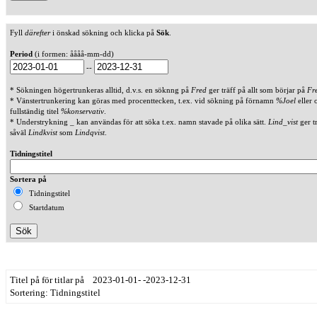
Fyll
därefter
i önskad sökning och klicka på
Sök
.
Period
(i formen: åååå-mm-dd)
--
* Sökningen högertrunkeras alltid, d.v.s. en söknng på
Fred
ger träff på allt som börjar på
Fr
* Vänstertrunkering kan göras med procenttecken, t.ex. vid sökning på förnamn
%Joel
eller 
fullständig titel
%konservativ
.
* Understrykning _ kan användas för att söka t.ex. namn stavade på olika sätt.
Lind_vist
ger t
såväl
Lindkvist
som
Lindqvist
.
Tidningstitel
Sortera på
Tidningstitel
Startdatum
Titel på för titlar på 2023-01-01- -2023-12-31
Sortering: Tidningstitel