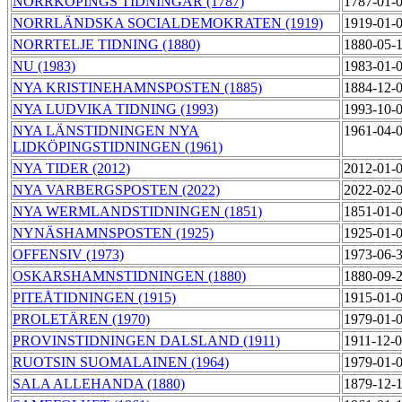
NORRKÖPINGS TIDNINGAR (1787)
1787-01-
NORRLÄNDSKA SOCIALDEMOKRATEN (1919)
1919-01-
NORRTELJE TIDNING (1880)
1880-05-
NU (1983)
1983-01-
NYA KRISTINEHAMNSPOSTEN (1885)
1884-12-
NYA LUDVIKA TIDNING (1993)
1993-10-
NYA LÄNSTIDNINGEN NYA
1961-04-
LIDKÖPINGSTIDNINGEN (1961)
NYA TIDER (2012)
2012-01-
NYA VARBERGSPOSTEN (2022)
2022-02-
NYA WERMLANDSTIDNINGEN (1851)
1851-01-
NYNÄSHAMNSPOSTEN (1925)
1925-01-
OFFENSIV (1973)
1973-06-
OSKARSHAMNSTIDNINGEN (1880)
1880-09-
PITEÅTIDNINGEN (1915)
1915-01-
PROLETÄREN (1970)
1979-01-
PROVINSTIDNINGEN DALSLAND (1911)
1911-12-
RUOTSIN SUOMALAINEN (1964)
1979-01-
SALA ALLEHANDA (1880)
1879-12-