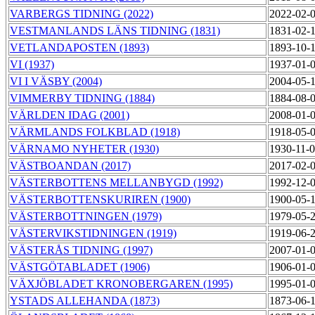
VARBERGS TIDNING (2022)
2022-02-
VESTMANLANDS LÄNS TIDNING (1831)
1831-02-
VETLANDAPOSTEN (1893)
1893-10-
VI (1937)
1937-01-
VI I VÄSBY (2004)
2004-05-
VIMMERBY TIDNING (1884)
1884-08-
VÄRLDEN IDAG (2001)
2008-01-
VÄRMLANDS FOLKBLAD (1918)
1918-05-
VÄRNAMO NYHETER (1930)
1930-11-
VÄSTBOANDAN (2017)
2017-02-
VÄSTERBOTTENS MELLANBYGD (1992)
1992-12-
VÄSTERBOTTENSKURIREN (1900)
1900-05-
VÄSTERBOTTNINGEN (1979)
1979-05-
VÄSTERVIKSTIDNINGEN (1919)
1919-06-
VÄSTERÅS TIDNING (1997)
2007-01-
VÄSTGÖTABLADET (1906)
1906-01-
VÄXJÖBLADET KRONOBERGAREN (1995)
1995-01-
YSTADS ALLEHANDA (1873)
1873-06-