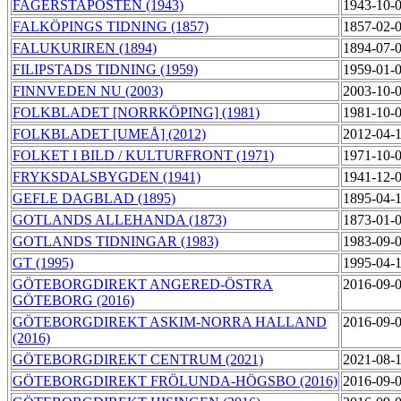
FAGERSTAPOSTEN (1943)
1943-10-
FALKÖPINGS TIDNING (1857)
1857-02-
FALUKURIREN (1894)
1894-07-
FILIPSTADS TIDNING (1959)
1959-01-
FINNVEDEN NU (2003)
2003-10-
FOLKBLADET [NORRKÖPING] (1981)
1981-10-
FOLKBLADET [UMEÅ] (2012)
2012-04-
FOLKET I BILD / KULTURFRONT (1971)
1971-10-
FRYKSDALSBYGDEN (1941)
1941-12-
GEFLE DAGBLAD (1895)
1895-04-
GOTLANDS ALLEHANDA (1873)
1873-01-
GOTLANDS TIDNINGAR (1983)
1983-09-
GT (1995)
1995-04-
GÖTEBORGDIREKT ANGERED-ÖSTRA
2016-09-
GÖTEBORG (2016)
GÖTEBORGDIREKT ASKIM-NORRA HALLAND
2016-09-
(2016)
GÖTEBORGDIREKT CENTRUM (2021)
2021-08-
GÖTEBORGDIREKT FRÖLUNDA-HÖGSBO (2016)
2016-09-