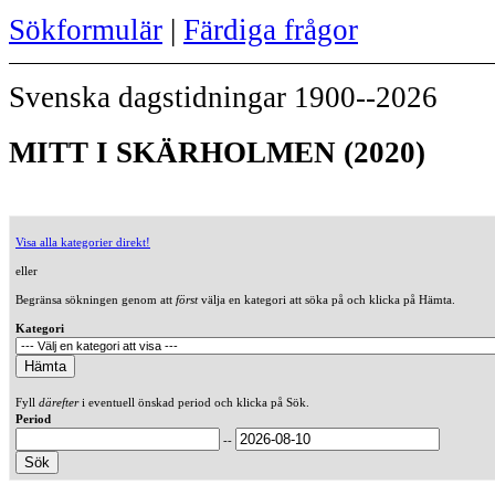
Sökformulär
|
Färdiga frågor
Svenska dagstidningar 1900--2026
MITT I SKÄRHOLMEN (2020)
Visa alla kategorier direkt!
eller
Begränsa sökningen genom att
först
välja en kategori att söka på och klicka på Hämta.
Kategori
Fyll
därefter
i eventuell önskad period och klicka på Sök.
Period
--