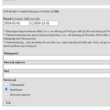
Fyll
därefter
i önskad sökning och klicka på
Sök
.
Period
(i formen: åååå-mm-dd)
--
* Sökningen högertrunkeras alltid, d.v.s. en söknng på
Fred
ger träff på allt som börjar på
Fr
* Vänstertrunkering kan göras med procenttecken, t.ex. vid sökning på förnamn
%Joel
eller 
fullständig titel
%konservativ
.
* Understrykning _ kan användas för att söka t.ex. namn stavade på olika sätt.
Lind_vist
ger t
såväl
Lindkvist
som
Lindqvist
.
Tidningstitel
Ansvarig utgivare
Titel
Sortera på
Tidningstitel
Startdatum
Ansvarig utgivare