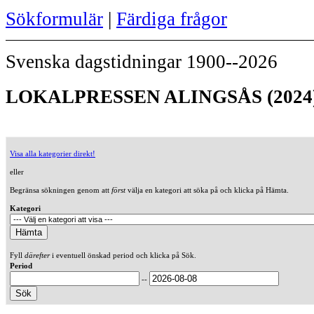
Sökformulär
|
Färdiga frågor
Svenska dagstidningar 1900--2026
LOKALPRESSEN ALINGSÅS (2024
Visa alla kategorier direkt!
eller
Begränsa sökningen genom att
först
välja en kategori att söka på och klicka på Hämta.
Kategori
Fyll
därefter
i eventuell önskad period och klicka på Sök.
Period
--