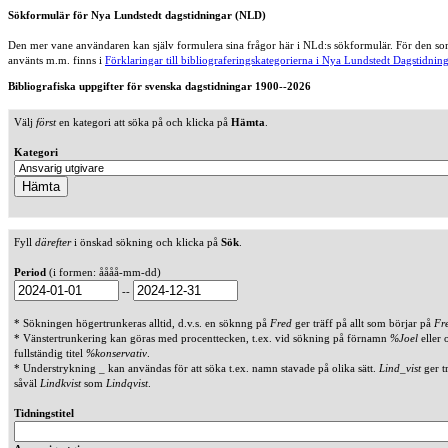
Sökformulär för Nya Lundstedt dagstidningar (NLD)
Den mer vane användaren kan själv formulera sina frågor här i NLd:s sökformulär. För den som
använts m.m. finns i
Förklaringar till bibliograferingskategorierna i Nya Lundstedt Dagstidning
Bibliografiska uppgifter för svenska dagstidningar 1900--2026
Välj
först
en kategori att söka på och klicka på
Hämta
.
Kategori
Fyll
därefter
i önskad sökning och klicka på
Sök
.
Period
(i formen: åååå-mm-dd)
--
* Sökningen högertrunkeras alltid, d.v.s. en söknng på
Fred
ger träff på allt som börjar på
Fr
* Vänstertrunkering kan göras med procenttecken, t.ex. vid sökning på förnamn
%Joel
eller 
fullständig titel
%konservativ
.
* Understrykning _ kan användas för att söka t.ex. namn stavade på olika sätt.
Lind_vist
ger t
såväl
Lindkvist
som
Lindqvist
.
Tidningstitel