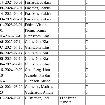
14--2024-06-01
Fransson, Joakim
T
08--2024-06-01
Fransson, Joakim
T
14--2024-06-01
Fransson, Joakim
T
03--2024-06-01
Fransson, Joakim
T
01--2026-03-01
Fridén, Victor
T
01--
Froms, Tomas
T
01--2024-07-15
Granström, Klas
T
06--2025-07-14
Granström, Klas
T
07--2024-07-15
Granström, Klas
T
06--2025-07-14
Granström, Klas
T
06--2024-07-15
Granström, Klas
T
06--2025-07-14
Granström, Klas
T
16--2024-10-03
Grundberg, Linn
T
18--
Guander, Mattias
T
07--
Gunnholt, Simon
T
30--2024-08-29
Gurestam, Mathias
T
23--
Gustafsson, Ahlbin
T
01--2024-08-10
Gustafsson, Joel
Tf ansvarig
T
utgivare