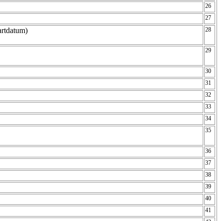
26
27
tartdatum)
28
29
30
31
32
33
34
35
36
37
38
39
40
41