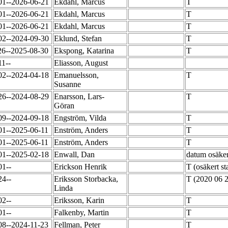
01--2026-06-21
Ekdahl, Marcus
T
01--2026-06-21
Ekdahl, Marcus
T
01--2026-06-21
Ekdahl, Marcus
T
02--2024-09-30
Eklund, Stefan
T
26--2025-08-30
Ekspong, Katarina
T
11--
Eliasson, August
02--2024-04-18
Emanuelsson,
T
Susanne
26--2024-08-29
Enarsson, Lars-
T
Göran
09--2024-09-18
Engström, Vilda
T
01--2025-06-11
Enström, Anders
T
01--2025-06-11
Enström, Anders
T
01--2025-02-18
Enwall, Dan
datum osäke
01--
Erickson Henrik
T (osäkert s
24--
Eriksson Storbacka,
T (2020 06 2
Linda
02--
Eriksson, Karin
T
01--
Falkenby, Martin
T
08--2024-11-23
Fellman, Peter
T