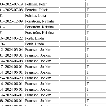
03--2025-07-19
Fellman, Peter
T
01--2025-07-08
Ferreira, Felicia
T
01--
Folcker, Lotta
T
01--2025-12-09
Forsström, Nathalie
T
01--
Forsström. Kristina
T
21--
Forsström. Kristina
T
16--2024-05-22
Forth. Linda
T
19--
Forth. Linda
T
12--2024-05-04
Fransson, Joakim
T
31--2024-08-31
Fransson, Joakim
T
14--2024-06-08
Fransson, Joakim
T
17--2024-06-01
Fransson, Joakim
T
14--2024-06-01
Fransson, Joakim
T
25--2024-06-29
Fransson, Joakim
T
14--2024-06-01
Fransson, Joakim
T
14--2024-06-01
Fransson, Joakim
T
14--2024-06-01
Fransson, Joakim
T
08--2024-06-01
Fransson, Joakim
T