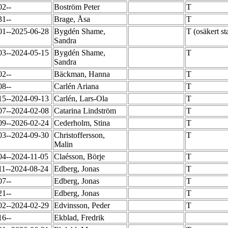
02--
Boström Peter
T
31--
Brage, Åsa
T
01--2025-06-28
Bygdén Shame,
T (osäkert s
Sandra
03--2024-05-15
Bygdén Shame,
T
Sandra
02--
Bäckman, Hanna
T
08--
Carlén Ariana
T
15--2024-09-13
Carlén, Lars-Ola
T
07--2024-02-08
Catarina Lindström
T
09--2026-02-24
Cederholm, Stina
T
03--2024-09-30
Christoffersson,
T
Malin
04--2024-11-05
Claésson, Börje
T
11--2024-08-24
Edberg, Jonas
T
07--
Edberg, Jonas
T
21--
Edberg, Jonas
T
02--2024-02-29
Edvinsson, Peder
T
16--
Ekblad, Fredrik