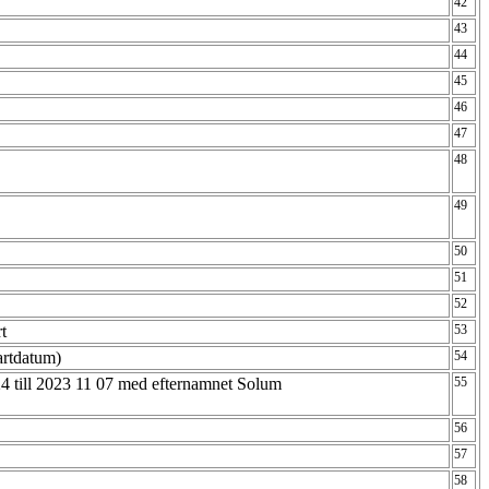
42
43
44
45
46
47
48
49
50
51
52
rt
53
tartdatum)
54
4 till 2023 11 07 med efternamnet Solum
55
56
57
58