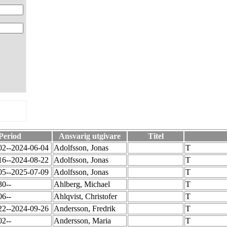
Period
Ansvarig utgivare
Titel
02--2024-06-04
Adolfsson, Jonas
T
16--2024-08-22
Adolfsson, Jonas
T
05--2025-07-09
Adolfsson, Jonas
T
30--
Ahlberg, Michael
T
06--
Ahlqvist, Christofer
T
22--2024-09-26
Andersson, Fredrik
T
02--
Andersson, Maria
T