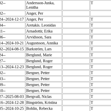
02--
Andersson-Junka,
T
Lenitha
02--
Anger, Per
24--2024-12-17
Anger, Per
T
04--
Aretakis. Leonidas
T
11--
Arnadottir, Erika
T
06--
Arvidsson, Sara
T
14--2024-10-21
Augustsson, Annika
T
02--2024-08-15
Barkström, Lars
T
24--
Berglund, Marie
T
27--
Berglund, Roger
T
13--2024-12-23
Berglund, Roger
T
02--
Bergner, Petter
T
03--
Bergner, Petter
T
09--
Bergner, Petter
T
10--
Bergner, Petter
T
27--2025-08-03
Bergvall, Niclas
T
16--2024-12-28
Bingström, Kristina
T
05--2024-10-25
Bohlin, Rebecka
T