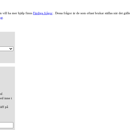
 vill ha mer hjälp finns
Färdiga frågor
. Dessa frågor är de som oftast brukar ställas när det gä
ar
.
ed
.
ord inne i
räff på