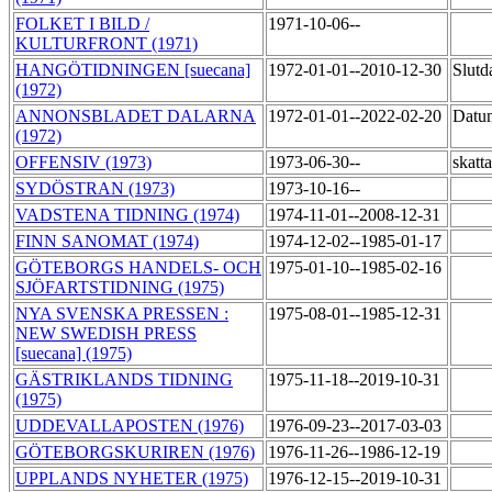
FOLKET I BILD /
1971-10-06--
KULTURFRONT (1971)
HANGÖTIDNINGEN [suecana]
1972-01-01--2010-12-30
Slutd
(1972)
ANNONSBLADET DALARNA
1972-01-01--2022-02-20
Datu
(1972)
OFFENSIV (1973)
1973-06-30--
skatt
SYDÖSTRAN (1973)
1973-10-16--
VADSTENA TIDNING (1974)
1974-11-01--2008-12-31
FINN SANOMAT (1974)
1974-12-02--1985-01-17
GÖTEBORGS HANDELS- OCH
1975-01-10--1985-02-16
SJÖFARTSTIDNING (1975)
NYA SVENSKA PRESSEN :
1975-08-01--1985-12-31
NEW SWEDISH PRESS
[suecana] (1975)
GÄSTRIKLANDS TIDNING
1975-11-18--2019-10-31
(1975)
UDDEVALLAPOSTEN (1976)
1976-09-23--2017-03-03
GÖTEBORGSKURIREN (1976)
1976-11-26--1986-12-19
UPPLANDS NYHETER (1975)
1976-12-15--2019-10-31