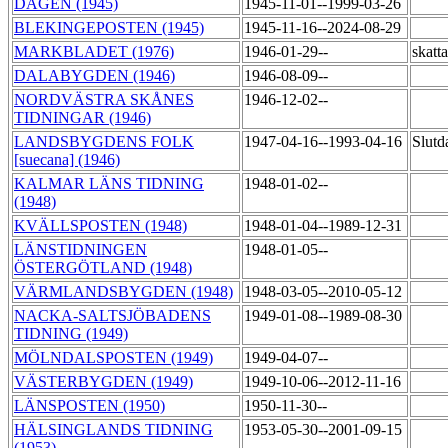
DAGEN (1945)
1945-11-01--1999-03-26
BLEKINGEPOSTEN (1945)
1945-11-16--2024-08-29
MARKBLADET (1976)
1946-01-29--
skatt
DALABYGDEN (1946)
1946-08-09--
NORDVÄSTRA SKÅNES
1946-12-02--
TIDNINGAR (1946)
LANDSBYGDENS FOLK
1947-04-16--1993-04-16
Slutd
[suecana] (1946)
KALMAR LÄNS TIDNING
1948-01-02--
(1948)
KVÄLLSPOSTEN (1948)
1948-01-04--1989-12-31
LÄNSTIDNINGEN
1948-01-05--
ÖSTERGÖTLAND (1948)
VÄRMLANDSBYGDEN (1948)
1948-03-05--2010-05-12
NACKA-SALTSJÖBADENS
1949-01-08--1989-08-30
TIDNING (1949)
MÖLNDALSPOSTEN (1949)
1949-04-07--
VÄSTERBYGDEN (1949)
1949-10-06--2012-11-16
LÄNSPOSTEN (1950)
1950-11-30--
HÄLSINGLANDS TIDNING
1953-05-30--2001-09-15
(1953)