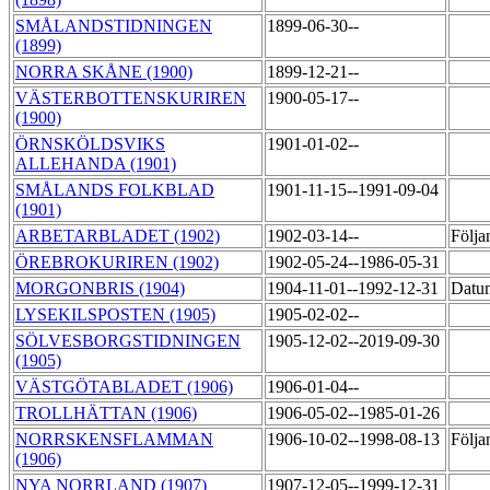
SMÅLANDSTIDNINGEN
1899-06-30--
(1899)
NORRA SKÅNE (1900)
1899-12-21--
VÄSTERBOTTENSKURIREN
1900-05-17--
(1900)
ÖRNSKÖLDSVIKS
1901-01-02--
ALLEHANDA (1901)
SMÅLANDS FOLKBLAD
1901-11-15--1991-09-04
(1901)
ARBETARBLADET (1902)
1902-03-14--
Följa
ÖREBROKURIREN (1902)
1902-05-24--1986-05-31
MORGONBRIS (1904)
1904-11-01--1992-12-31
Datum
LYSEKILSPOSTEN (1905)
1905-02-02--
SÖLVESBORGSTIDNINGEN
1905-12-02--2019-09-30
(1905)
VÄSTGÖTABLADET (1906)
1906-01-04--
TROLLHÄTTAN (1906)
1906-05-02--1985-01-26
NORRSKENSFLAMMAN
1906-10-02--1998-08-13
Följa
(1906)
NYA NORRLAND (1907)
1907-12-05--1999-12-31