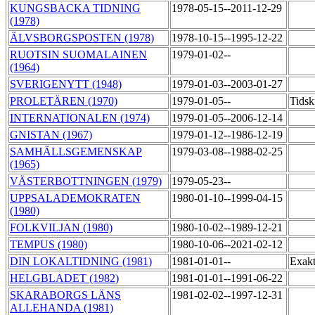
KUNGSBACKA TIDNING
1978-05-15--2011-12-29
(1978)
ÄLVSBORGSPOSTEN (1978)
1978-10-15--1995-12-22
RUOTSIN SUOMALAINEN
1979-01-02--
(1964)
SVERIGENYTT (1948)
1979-01-03--2003-01-27
PROLETÄREN (1970)
1979-01-05--
Tidsk
INTERNATIONALEN (1974)
1979-01-05--2006-12-14
GNISTAN (1967)
1979-01-12--1986-12-19
SAMHÄLLSGEMENSKAP
1979-03-08--1988-02-25
(1965)
VÄSTERBOTTNINGEN (1979)
1979-05-23--
UPPSALADEMOKRATEN
1980-01-10--1999-04-15
(1980)
FOLKVILJAN (1980)
1980-10-02--1989-12-21
TEMPUS (1980)
1980-10-06--2021-02-12
DIN LOKALTIDNING (1981)
1981-01-01--
Exakt
HELGBLADET (1982)
1981-01-01--1991-06-22
SKARABORGS LÄNS
1981-02-02--1997-12-31
ALLEHANDA (1981)