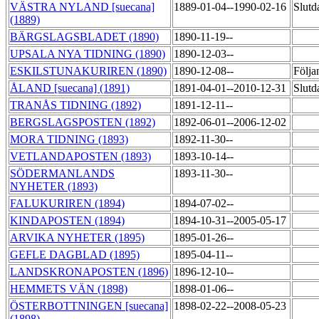
VÄSTRA NYLAND [suecana]
1889-01-04--1990-02-16
Slutd
(1889)
BÄRGSLAGSBLADET (1890)
1890-11-19--
UPSALA NYA TIDNING (1890)
1890-12-03--
ESKILSTUNAKURIREN (1890)
1890-12-08--
Följa
ÅLAND [suecana] (1891)
1891-04-01--2010-12-31
Slutd
TRANÅS TIDNING (1892)
1891-12-11--
BERGSLAGSPOSTEN (1892)
1892-06-01--2006-12-02
MORA TIDNING (1893)
1892-11-30--
VETLANDAPOSTEN (1893)
1893-10-14--
SÖDERMANLANDS
1893-11-30--
NYHETER (1893)
FALUKURIREN (1894)
1894-07-02--
KINDAPOSTEN (1894)
1894-10-31--2005-05-17
ARVIKA NYHETER (1895)
1895-01-26--
GEFLE DAGBLAD (1895)
1895-04-11--
LANDSKRONAPOSTEN (1896)
1896-12-10--
HEMMETS VÄN (1898)
1898-01-06--
ÖSTERBOTTNINGEN [suecana]
1898-02-22--2008-05-23
(1898)