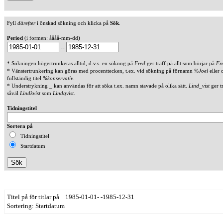
Fyll
därefter
i önskad sökning och klicka på
Sök
.
Period
(i formen: åååå-mm-dd)
--
* Sökningen högertrunkeras alltid, d.v.s. en söknng på
Fred
ger träff på allt som börjar på
Fr
* Vänstertrunkering kan göras med procenttecken, t.ex. vid sökning på förnamn
%Joel
eller 
fullständig titel
%konservativ
.
* Understrykning _ kan användas för att söka t.ex. namn stavade på olika sätt.
Lind_vist
ger t
såväl
Lindkvist
som
Lindqvist
.
Tidningstitel
Sortera på
Tidningstitel
Startdatum
Titel på för titlar på 1985-01-01- -1985-12-31
Sortering: Startdatum