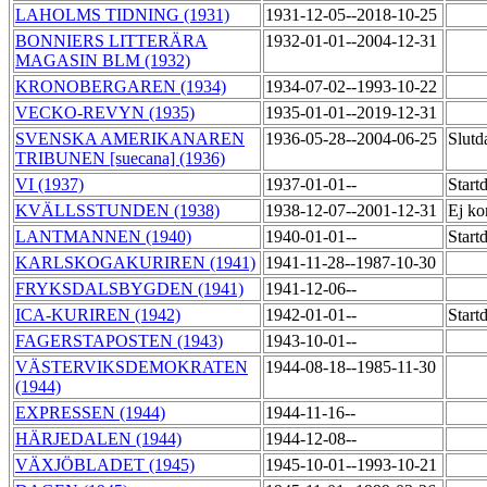
LAHOLMS TIDNING (1931)
1931-12-05--2018-10-25
BONNIERS LITTERÄRA
1932-01-01--2004-12-31
MAGASIN BLM (1932)
KRONOBERGAREN (1934)
1934-07-02--1993-10-22
VECKO-REVYN (1935)
1935-01-01--2019-12-31
SVENSKA AMERIKANAREN
1936-05-28--2004-06-25
Slutd
TRIBUNEN [suecana] (1936)
VI (1937)
1937-01-01--
Start
KVÄLLSSTUNDEN (1938)
1938-12-07--2001-12-31
Ej ko
LANTMANNEN (1940)
1940-01-01--
Start
KARLSKOGAKURIREN (1941)
1941-11-28--1987-10-30
FRYKSDALSBYGDEN (1941)
1941-12-06--
ICA-KURIREN (1942)
1942-01-01--
Start
FAGERSTAPOSTEN (1943)
1943-10-01--
VÄSTERVIKSDEMOKRATEN
1944-08-18--1985-11-30
(1944)
EXPRESSEN (1944)
1944-11-16--
HÄRJEDALEN (1944)
1944-12-08--
VÄXJÖBLADET (1945)
1945-10-01--1993-10-21