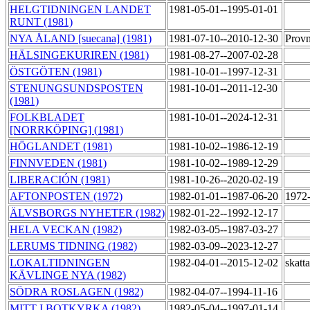
HELGTIDNINGEN LANDET
1981-05-01--1995-01-01
RUNT (1981)
NYA ÅLAND [suecana] (1981)
1981-07-10--2010-12-30
Provn
HÄLSINGEKURIREN (1981)
1981-08-27--2007-02-28
ÖSTGÖTEN (1981)
1981-10-01--1997-12-31
STENUNGSUNDSPOSTEN
1981-10-01--2011-12-30
(1981)
FOLKBLADET
1981-10-01--2024-12-31
[NORRKÖPING] (1981)
HÖGLANDET (1981)
1981-10-02--1986-12-19
FINNVEDEN (1981)
1981-10-02--1989-12-29
LIBERACIÓN (1981)
1981-10-26--2020-02-19
AFTONPOSTEN (1972)
1982-01-01--1987-06-20
1972-
ÄLVSBORGS NYHETER (1982)
1982-01-22--1992-12-17
HELA VECKAN (1982)
1982-03-05--1987-03-27
LERUMS TIDNING (1982)
1982-03-09--2023-12-27
LOKALTIDNINGEN
1982-04-01--2015-12-02
skatt
KÄVLINGE NYA (1982)
SÖDRA ROSLAGEN (1982)
1982-04-07--1994-11-16
MITT I BOTKYRKA (1982)
1982-05-04--1997-01-14