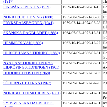
(1917)
Th
FINSPÅNGSPOSTEN (1959)
1959-10-18--1970-01-15
Ho
In
NORRTELJE TIDNING (1880)
1955-08-09--1971-06-30
Hu
FRYKSDALSBYGDEN (1941)
1959-03-14--1974-03-28
Hå
H
SKÅNSKA DAGBLADET (1888)
1964-05-02--1973-12-31
Hå
Gö
HEMMETS VÄN (1898)
1962-10-19--1979-12-27
Hä
In
ULRICEHAMNS TIDNING (1869)
1953-04-09--1986-07-31
Hö
Gu
NYA LÄNSTIDNINGEN NYA
1943-05-19--1986-08-31
Hö
LIDKÖPINGSTIDNINGEN (1961)
Ax
HUDDINGEPOSTEN (1968)
1969-09-03--1972-05-03
in
SÖDERNYHETERNA (1967)
1969-09-01--1972-04-26
in
NORRBOTTENSKURIREN (1861)
1964-06-01--1975-12-31
Is
Pe
SYDSVENSKA DAGBLADET
1965-04-01--1977-12-31
Iv