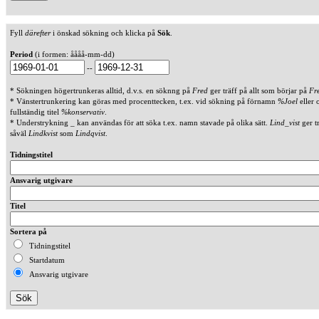
Fyll
därefter
i önskad sökning och klicka på
Sök
.
Period
(i formen: åååå-mm-dd)
--
* Sökningen högertrunkeras alltid, d.v.s. en söknng på
Fred
ger träff på allt som börjar på
Fr
* Vänstertrunkering kan göras med procenttecken, t.ex. vid sökning på förnamn
%Joel
eller 
fullständig titel
%konservativ
.
* Understrykning _ kan användas för att söka t.ex. namn stavade på olika sätt.
Lind_vist
ger t
såväl
Lindkvist
som
Lindqvist
.
Tidningstitel
Ansvarig utgivare
Titel
Sortera på
Tidningstitel
Startdatum
Ansvarig utgivare