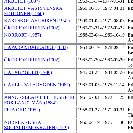
ARBETET (1887)
1963-11-17--1977-01-31
Ek
ARBETET VÄSTSVENSKA
1966-06-15--1977-01-31
Ek
EDITIONEN (1966)
KARLSKOGAKURIREN (1941)
1969-01-02--1971-08-03
En
ÖREBROKURIREN (1902)
1969-03-31--1972-02-27
En
NORRORT (1957)
1966-03-04--1969-10-19
En
Å
HAPARANDABLADET (1882)
1963-06-19--1978-09-14
En
Be
ÖREBROKURIREN (1902)
1967-02-20--1969-03-30
Er
To
DALABYGDEN (1946)
1945-01-24--1983-05-26
Er
Ax
GÄVLE-DALABYGDEN (1967)
1967-01-05--1975-11-14
Er
Ax
ANNONSBLAD TILL TIDSKRIFT
1961-07-01--1972-11-25
Er
FÖR LANDTMÄN (1884)
FRIA ORD (1952)
1958-01-27--1971-01-31
Es
Th
NORRLÄNDSKA
1956-04-19--1975-11-30
Fa
SOCIALDEMOKRATEN (1919)
El