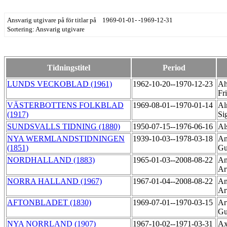
Ansvarig utgivare på för titlar på 1969-01-01- -1969-12-31
Sortering: Ansvarig utgivare
Tidningstitel
Period
LUNDS VECKOBLAD (1961)
1962-10-20--1970-12-23
Ah
Fr
VÄSTERBOTTENS FOLKBLAD
1969-08-01--1970-01-14
Al
(1917)
Si
SUNDSVALLS TIDNING (1880)
1950-07-15--1976-06-16
Al
NYA WERMLANDSTIDNINGEN
1939-10-03--1978-03-18
An
(1851)
Gu
NORDHALLAND (1883)
1965-01-03--2008-08-22
An
Ar
NORRA HALLAND (1967)
1967-01-04--2008-08-22
An
Ar
AFTONBLADET (1830)
1969-07-01--1970-03-15
Ar
Gu
NYA NORRLAND (1907)
1967-10-02--1971-03-31
Ax