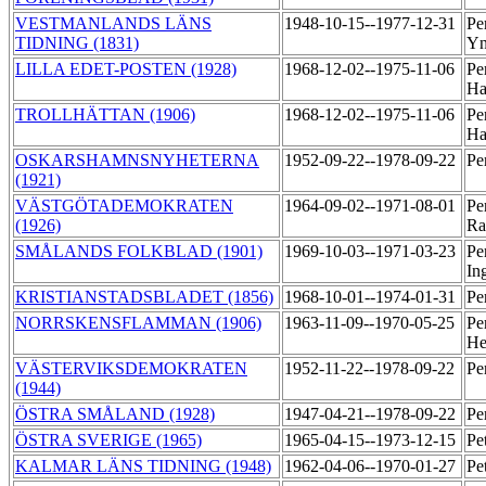
VESTMANLANDS LÄNS
1948-10-15--1977-12-31
Pe
TIDNING (1831)
Y
LILLA EDET-POSTEN (1928)
1968-12-02--1975-11-06
Pe
Ha
TROLLHÄTTAN (1906)
1968-12-02--1975-11-06
Pe
Ha
OSKARSHAMNSNYHETERNA
1952-09-22--1978-09-22
Pe
(1921)
VÄSTGÖTADEMOKRATEN
1964-09-02--1971-08-01
Pe
(1926)
Ra
SMÅLANDS FOLKBLAD (1901)
1969-10-03--1971-03-23
Pe
In
KRISTIANSTADSBLADET (1856)
1968-10-01--1974-01-31
Pe
NORRSKENSFLAMMAN (1906)
1963-11-09--1970-05-25
Pe
He
VÄSTERVIKSDEMOKRATEN
1952-11-22--1978-09-22
Pe
(1944)
ÖSTRA SMÅLAND (1928)
1947-04-21--1978-09-22
Pe
ÖSTRA SVERIGE (1965)
1965-04-15--1973-12-15
Pe
KALMAR LÄNS TIDNING (1948)
1962-04-06--1970-01-27
Pe