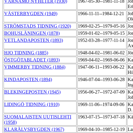
VÄRNAMO NYHETER (1930)
1967-05-30--1981-11-18
Jo
Er
VÄSTERBYGDEN (1949)
1966-11-11--1984-12-21
Jo
Ol
STRÖMSTADS TIDNING (1920)
1969-02-25--1979-05-16
Jo
BOHUSLÄNINGEN (1878)
1959-01-02--1979-05-15
Jo
VETLANDAPOSTEN (1893)
1952-03-28--1977-11-14
Jo
Ax
HJO TIDNING (1885)
1948-04-02--1981-06-02
Jö
ÖSTGÖTABLADET (1893)
1969-04-02--1969-06-06
Ka
VIMMERBY TIDNING (1884)
1947-06-11--1993-06-22
Ka
Hi
KINDAPOSTEN (1894)
1946-07-04--1993-06-28
Ka
In
BLEKINGEPOSTEN (1945)
1956-06-27--1972-07-09
Ka
Jo
LIDINGÖ TIDNING (1910)
1969-11-06--1974-09-06
Ka
D
SUOMALAISTEN UUTISLEHTI
1963-07-15--1973-07-18
Kä
(1958)
KLARÄLVSBYGDEN (1967)
1969-04-10--1985-12-19
La