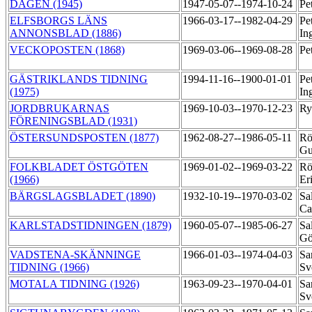
DAGEN (1945)
1947-05-07--1974-10-24
Pe
ELFSBORGS LÄNS
1966-03-17--1982-04-29
Pe
ANNONSBLAD (1886)
In
VECKOPOSTEN (1868)
1969-03-06--1969-08-28
Pe
GÄSTRIKLANDS TIDNING
1994-11-16--1900-01-01
Pe
(1975)
In
JORDBRUKARNAS
1969-10-03--1970-12-23
Ry
FÖRENINGSBLAD (1931)
ÖSTERSUNDSPOSTEN (1877)
1962-08-27--1986-05-11
Rö
Gu
FOLKBLADET ÖSTGÖTEN
1969-01-02--1969-03-22
Rö
(1966)
Er
BÄRGSLAGSBLADET (1890)
1932-10-19--1970-03-02
Sa
Ca
KARLSTADSTIDNINGEN (1879)
1960-05-07--1985-06-27
Sa
Gö
VADSTENA-SKÄNNINGE
1966-01-03--1974-04-03
Sa
TIDNING (1966)
Sv
MOTALA TIDNING (1926)
1963-09-23--1970-04-01
Sa
Sv