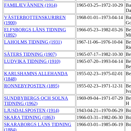
FAMILJEVÄNNEN (1914)
1965-03-25--1972-10-29
Ba
Da
VÄSTERBOTTENSKURIREN
1968-01-01--1973-04-14
Ba
(1900)
Go
ELFSBORGS LÄNS TIDNING
1966-05-23--1982-03-26
Be
(1892)
Mi
LAHOLMS TIDNING (1931)
1967-11-06--1976-10-04
Be
Ri
SÄTERS TIDNING (1907)
1965-07-17--1982-10-30
Be
LUDVIKA TIDNING (1910)
1965-07-20--1993-04-14
Be
Be
KARLSHAMNS ALLEHANDA
1955-02-23--1975-02-01
Be
(1848)
RONNEBYPOSTEN (1895)
1955-02-23--1971-12-31
Be
Iv
SUNDBYBERGS OCH SOLNA
1969-09-04--1971-07-29
Be
TIDNING (1962)
H
LJUSDALSPOSTEN (1914)
1943-04-21--1970-06-29
Bo
SKARA TIDNING (1863)
1966-03-31--1982-06-30
Bo
SKARABORGS LÄNS TIDNING
1966-03-01--1985-06-19
Bo
(1884)