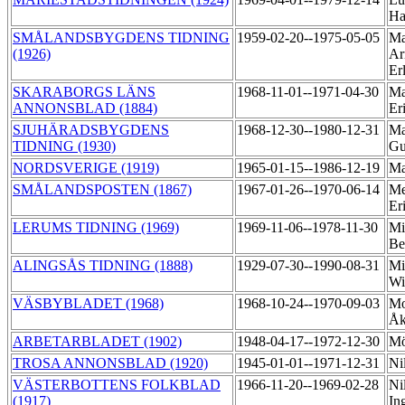
Ha
SMÅLANDSBYGDENS TIDNING
1959-02-20--1975-05-05
Ma
(1926)
Ar
Er
SKARABORGS LÄNS
1968-11-01--1971-04-30
Ma
ANNONSBLAD (1884)
Er
SJUHÄRADSBYGDENS
1968-12-30--1980-12-31
Ma
TIDNING (1930)
Gu
NORDSVERIGE (1919)
1965-01-15--1986-12-19
Ma
SMÅLANDSPOSTEN (1867)
1967-01-26--1970-06-14
Me
Er
LERUMS TIDNING (1969)
1969-11-06--1978-11-30
Mi
Be
ALINGSÅS TIDNING (1888)
1929-07-30--1990-08-31
Mi
Wi
VÄSBYBLADET (1968)
1968-10-24--1970-09-03
Mo
Å
ARBETARBLADET (1902)
1948-04-17--1972-12-30
Mö
TROSA ANNONSBLAD (1920)
1945-01-01--1971-12-31
Ni
VÄSTERBOTTENS FOLKBLAD
1966-11-20--1969-02-28
Ni
(1917)
In