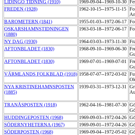
LIDINGÖ TIDNING (1910)
1969-09-04--1969-10-30
Fe
FREDEN (1928)
1962-10-15--1975-11-15
Fo
An
BAROMETERN (1841)
1955-01-03--1972-06-17
Fo
OSKARSHAMNSTIDNINGEN
1963-03-18--1972-06-17
Fo
(1880)
NY DAG (1930)
1964-03-03--1973-11-30
Fr
AFTONBLADET (1830)
1968-09-10--1969-06-30
Fr
Gu
AFTONBLADET (1830)
1969-07-01--1969-07-01
Fr
Gu
VÄRMLANDS FOLKBLAD (1918)
1958-07-07--1972-03-02
Fu
Ol
NYA KRISTINEHAMNSPOSTEN
1939-03-31--1973-12-31
Gr
(1885)
Au
TRANÅSPOSTEN (1918)
1962-04-16--1981-07-30
Gö
Gö
HUDDINGEPOSTEN (1968)
1969-09-03--1972-04-26
Gö
SÖDERNYHETERNA (1967)
1969-09-01--1972-04-26
Gö
SÖDERPOSTEN (1968)
1969-09-04--1972-05-02
Gö