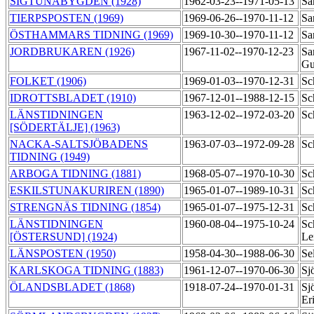
SIGTUNABYGDEN (1928)
1962-03-23--1971-05-13
Sa
TIERPSPOSTEN (1969)
1969-06-26--1970-11-12
Sa
ÖSTHAMMARS TIDNING (1969)
1969-10-30--1970-11-12
Sa
JORDBRUKAREN (1926)
1967-11-02--1970-12-23
Sa
Gu
FOLKET (1906)
1969-01-03--1970-12-31
Sc
IDROTTSBLADET (1910)
1967-12-01--1988-12-15
Sc
LÄNSTIDNINGEN
1963-12-02--1972-03-20
Sc
[SÖDERTÄLJE] (1963)
NACKA-SALTSJÖBADENS
1963-07-03--1972-09-28
Sc
TIDNING (1949)
ARBOGA TIDNING (1881)
1968-05-07--1970-10-30
Sc
ESKILSTUNAKURIREN (1890)
1965-01-07--1989-10-31
Sc
STRENGNÄS TIDNING (1854)
1965-01-07--1975-12-31
Sc
LÄNSTIDNINGEN
1960-08-04--1975-10-24
Sc
[ÖSTERSUND] (1924)
Le
LÄNSPOSTEN (1950)
1958-04-30--1988-06-30
Se
KARLSKOGA TIDNING (1883)
1961-12-07--1970-06-30
Sj
ÖLANDSBLADET (1868)
1918-07-24--1970-01-31
Sj
Er