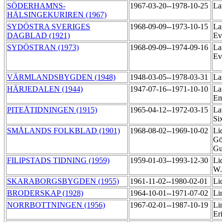
SÖDERHAMNS-
1967-03-20--1978-10-25
La
HÄLSINGEKURIREN (1967)
SYDÖSTRA SVERIGES
1968-09-09--1973-10-15
La
DAGBLAD (1921)
Ev
SYDÖSTRAN (1973)
1968-09-09--1974-09-16
La
Ev
VÄRMLANDSBYGDEN (1948)
1948-03-05--1978-03-31
La
HÄRJEDALEN (1944)
1947-07-16--1971-10-10
La
Em
PITEÅTIDNINGEN (1915)
1965-04-12--1972-03-15
La
Si
SMÅLANDS FOLKBLAD (1901)
1968-08-02--1969-10-02
Li
Gö
Gu
FILIPSTADS TIDNING (1959)
1959-01-03--1993-12-30
Li
W
SKARABORGSBYGDEN (1955)
1961-11-02--1980-02-01
Li
BRODERSKAP (1928)
1964-10-01--1971-07-02
Li
NORRBOTTNINGEN (1956)
1967-02-01--1987-10-19
Li
Er