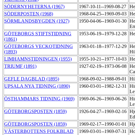
SÖDERNYHETERNA (1967)
1967-10-11--1969-08-27
He
SÖDERPOSTEN (1968)
1968-04-25--1969-09-03
He
SÖRMLANDSBYGDEN (1927)
1950-04-06--1969-01-30
He
Er
GÖTEBORGS STIFTSTIDNING
1953-06-19--1979-12-28
He
(1861)
GÖTEBORGS VECKOTIDNING
1963-01-18--1977-12-29
He
(1893)
Hi
LIMHAMNSTIDNINGEN (1955)
1955-10-21--1977-10-03
He
TRIUMF (1891)
1927-02-19--1973-06-08
He
Ca
GEFLE DAGBLAD (1895)
1968-09-02--1988-09-01
Hi
UPSALA NYA TIDNING (1890)
1960-03-01--1982-12-31
Hi
Le
ÖSTHAMMARS TIDNING (1969)
1969-06-26--1969-06-26
Hi
Le
GÖTEBORGSPOSTEN (1859)
1926-04-27--1969-02-16
Hj
Ed
GÖTEBORGSPOSTEN (1859)
1969-02-17--1990-01-01
Hj
VÄSTERBOTTENS FOLKBLAD
1969-03-01--1969-07-31
Ho