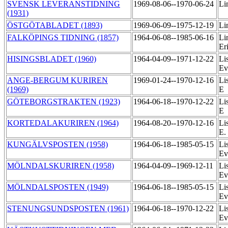
SVENSK LEVERANSTIDNING
1969-08-06--1970-06-24
Li
(1931)
ÖSTGÖTABLADET (1893)
1969-06-09--1975-12-19
Li
FALKÖPINGS TIDNING (1857)
1964-06-08--1985-06-16
Li
Er
HISINGSBLADET (1960)
1964-04-09--1971-12-22
Li
Ev
ANGE-BERGUM KURIREN
1969-01-24--1970-12-16
Li
(1969)
E
GÖTEBORGSTRAKTEN (1923)
1964-06-18--1970-12-22
Li
E
KORTEDALAKURIREN (1964)
1964-08-20--1970-12-16
Li
E.
KUNGÄLVSPOSTEN (1958)
1964-06-18--1985-05-15
Li
Ev
MÖLNDALSKURIREN (1958)
1964-04-09--1969-12-11
Li
Ev
MÖLNDALSPOSTEN (1949)
1964-06-18--1985-05-15
Li
Ev
STENUNGSUNDSPOSTEN (1961)
1964-06-18--1970-12-22
Li
Ev