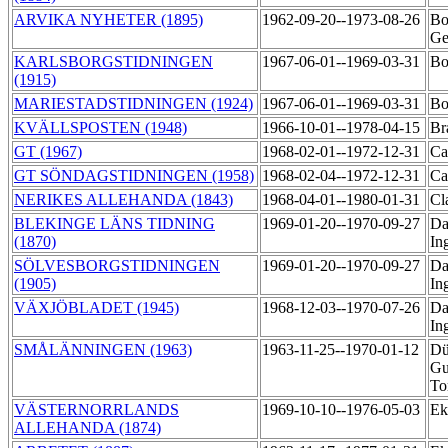
ARVIKA NYHETER (1895)
1962-09-20--1973-08-26
Bo
Ge
KARLSBORGSTIDNINGEN
1967-06-01--1969-03-31
Bo
(1915)
MARIESTADSTIDNINGEN (1924)
1967-06-01--1969-03-31
Bo
KVÄLLSPOSTEN (1948)
1966-10-01--1978-04-15
Br
GT (1967)
1968-02-01--1972-12-31
Ca
GT SÖNDAGSTIDNINGEN (1958)
1968-02-04--1972-12-31
Ca
NERIKES ALLEHANDA (1843)
1968-04-01--1980-01-31
Cl
BLEKINGE LÄNS TIDNING
1969-01-20--1970-09-27
Da
(1870)
In
SÖLVESBORGSTIDNINGEN
1969-01-20--1970-09-27
Da
(1905)
In
VÄXJÖBLADET (1945)
1968-12-03--1970-07-26
Da
In
SMÅLÄNNINGEN (1963)
1963-11-25--1970-01-12
Dü
Gu
To
VÄSTERNORRLANDS
1969-10-10--1976-05-03
Ek
ALLEHANDA (1874)