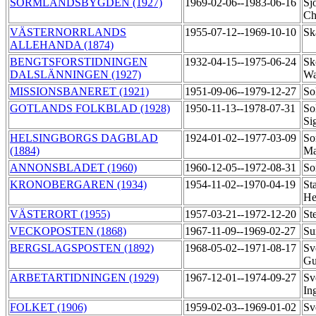
SÖRMLANDSBYGDEN (1927)
1969-02-06--1983-06-16
Sj
Ch
VÄSTERNORRLANDS
1955-07-12--1969-10-10
Sk
ALLEHANDA (1874)
BENGTSFORSTIDNINGEN
1932-04-15--1975-06-24
Sk
DALSLÄNNINGEN (1927)
Wa
MISSIONSBANERET (1921)
1951-09-06--1979-12-27
So
GOTLANDS FOLKBLAD (1928)
1950-11-13--1978-07-31
So
Si
HELSINGBORGS DAGBLAD
1924-01-02--1977-03-09
So
(1884)
Ma
ANNONSBLADET (1960)
1960-12-05--1972-08-31
So
KRONOBERGAREN (1934)
1954-11-02--1970-04-19
St
He
VÄSTERORT (1955)
1957-03-21--1972-12-20
St
VECKOPOSTEN (1868)
1967-11-09--1969-02-27
Su
BERGSLAGSPOSTEN (1892)
1968-05-02--1971-08-17
Sv
Gu
ARBETARTIDNINGEN (1929)
1967-12-01--1974-09-27
Sv
In
FOLKET (1906)
1959-02-03--1969-01-02
Sv