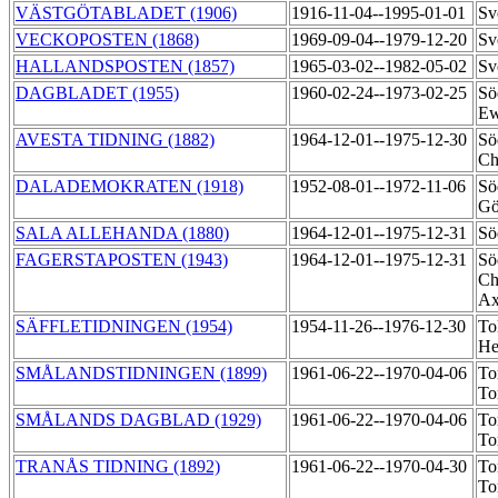
VÄSTGÖTABLADET (1906)
1916-11-04--1995-01-01
Sv
VECKOPOSTEN (1868)
1969-09-04--1979-12-20
Sv
HALLANDSPOSTEN (1857)
1965-03-02--1982-05-02
Sv
DAGBLADET (1955)
1960-02-24--1973-02-25
Sö
Ew
AVESTA TIDNING (1882)
1964-12-01--1975-12-30
Sö
Ch
DALADEMOKRATEN (1918)
1952-08-01--1972-11-06
Sö
Gö
SALA ALLEHANDA (1880)
1964-12-01--1975-12-31
Sö
FAGERSTAPOSTEN (1943)
1964-12-01--1975-12-31
Sö
Ch
Ax
SÄFFLETIDNINGEN (1954)
1954-11-26--1976-12-30
To
He
SMÅLANDSTIDNINGEN (1899)
1961-06-22--1970-04-06
To
To
SMÅLANDS DAGBLAD (1929)
1961-06-22--1970-04-06
To
To
TRANÅS TIDNING (1892)
1961-06-22--1970-04-30
To
To