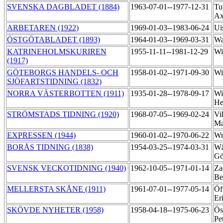
SVENSKA DAGBLADET (1884)
1963-07-01--1977-12-31
Tu
Ax
ARBETAREN (1922)
1969-01-03--1983-06-24
Ui
ÖSTGÖTABLADET (1893)
1964-01-03--1969-03-31
Wa
KATRINEHOLMSKURIREN
1955-11-11--1981-12-29
Wi
(1917)
GÖTEBORGS HANDELS- OCH
1958-01-02--1971-09-30
Wi
SJÖFARTSTIDNING (1832)
NORRA VÄSTERBOTTEN (1911)
1935-01-28--1978-09-17
Wi
He
STRÖMSTADS TIDNING (1920)
1968-07-05--1969-02-24
Vi
Ma
EXPRESSEN (1944)
1960-01-02--1970-06-22
Wr
BORÅS TIDNING (1838)
1954-03-25--1974-03-31
Wä
Gö
SVENSK VECKOTIDNING (1940)
1962-10-05--1971-01-14
Za
Be
MELLERSTA SKÅNE (1911)
1961-07-01--1977-05-14
Öf
Er
SKÖVDE NYHETER (1958)
1958-04-18--1975-06-23
Ös
Pe