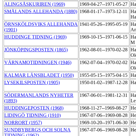
ALINGSÅSKURIREN (1969)
1969-04-27--1971-05-27
Ha
SMÅLANDS ALLEHANDA (1880)
1968-01-17--1973-12-11
Ha
Ha
ÖRNSKÖLDSVIKS ALLEHANDA
1941-05-26--1995-05-19
Ha
(1901)
A
HUDDINGE TIDNING (1969)
1969-10-15--1971-06-15
Ha
M
JÖNKÖPINGSPOSTEN (1865)
1962-08-01--1970-02-28
Ha
Ol
VÄRNAMOTIDNINGEN (1946)
1962-07-04--1970-02-02
Ha
Ol
KALMAR LÄNSBLADET (1950)
1955-05-15--1975-04-15
Ha
LYSEKILSPOSTEN (1905)
1950-01-02--1987-12-28
Ha
SÖDERMANLANDS NYHETER
1967-06-01--1981-12-31
Ha
(1893)
Le
HUDDINGEPOSTEN (1968)
1968-11-27--1969-08-27
He
LIDINGÖ TIDNING (1910)
1967-07-06--1969-08-28
He
NORRORT (1957)
1969-10-20--1971-06-30
He
SUNDBYBERGS OCH SOLNA
1967-07-06--1969-08-28
He
TIDNING (1962)