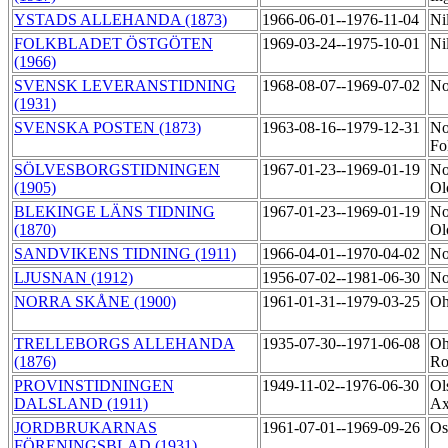
YSTADS ALLEHANDA (1873)
1966-06-01--1976-11-04
Ni
FOLKBLADET ÖSTGÖTEN
1969-03-24--1975-10-01
Ni
(1966)
SVENSK LEVERANSTIDNING
1968-08-07--1969-07-02
No
(1931)
SVENSKA POSTEN (1873)
1963-08-16--1979-12-31
No
Fo
SÖLVESBORGSTIDNINGEN
1967-01-23--1969-01-19
No
(1905)
Ol
BLEKINGE LÄNS TIDNING
1967-01-23--1969-01-19
No
(1870)
Ol
SANDVIKENS TIDNING (1911)
1966-04-01--1970-04-02
No
LJUSNAN (1912)
1956-07-02--1981-06-30
No
NORRA SKÅNE (1900)
1961-01-31--1979-03-25
Oh
TRELLEBORGS ALLEHANDA
1935-07-30--1971-06-08
Oh
(1876)
Ro
PROVINSTIDNINGEN
1949-11-02--1976-06-30
Ol
DALSLAND (1911)
Ax
JORDBRUKARNAS
1961-07-01--1969-09-26
Os
FÖRENINGSBLAD (1931)