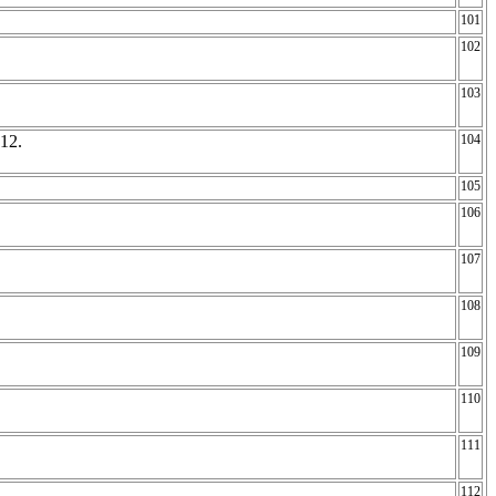
101
102
103
012.
104
105
106
107
108
109
110
111
112