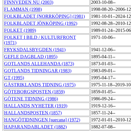
FINNVEDEN NU (2003)
2003-10-08--
FLAMMAN (1998)
1998-08-20--2006-1
FOLKBLADET [NORRKÖPING] (1981)
1981-10-01--2024-1
FOLKBLADET JÖNKÖPING (1992)
1992-08-28--2010-1
FOLKET (1989)
1989-01-24--2015-0
FOLKET I BILD / KULTURFRONT
1971-10-06--
(1971)
FRYKSDALSBYGDEN (1941)
1941-12-06--
GEFLE DAGBLAD (1895)
1895-04-11--
GOTLANDS ALLEHANDA (1873)
1873-01-03--
GOTLANDS TIDNINGAR (1983)
1983-09-01--
GT (1995)
1995-04-17--
GÄSTRIKLANDS TIDNING (1975)
1975-11-18--2019-1
GÖTEBORGSPOSTEN (1859)
1859-01-05--
GÖTENE TIDNING (1986)
1986-09-24--
HALLANDS NYHETER (1919)
1919-12-16--
HALLANDSPOSTEN (1857)
1857-11-24--
HANGÖTIDNINGEN [suecana] (1972)
1972-01-01--2010-1
HAPARANDABLADET (1882)
1882-07-08--