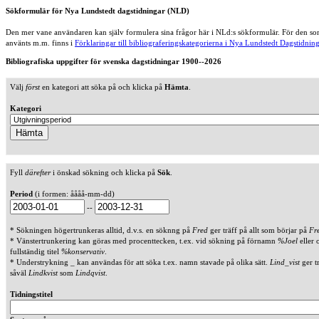
Sökformulär för Nya Lundstedt dagstidningar (NLD)
Den mer vane användaren kan själv formulera sina frågor här i NLd:s sökformulär. För den som
använts m.m. finns i
Förklaringar till bibliograferingskategorierna i Nya Lundstedt Dagstidning
Bibliografiska uppgifter för svenska dagstidningar 1900--2026
Välj
först
en kategori att söka på och klicka på
Hämta
.
Kategori
Fyll
därefter
i önskad sökning och klicka på
Sök
.
Period
(i formen: åååå-mm-dd)
--
* Sökningen högertrunkeras alltid, d.v.s. en söknng på
Fred
ger träff på allt som börjar på
Fr
* Vänstertrunkering kan göras med procenttecken, t.ex. vid sökning på förnamn
%Joel
eller 
fullständig titel
%konservativ
.
* Understrykning _ kan användas för att söka t.ex. namn stavade på olika sätt.
Lind_vist
ger t
såväl
Lindkvist
som
Lindqvist
.
Tidningstitel