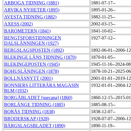
ARBOGA TIDNING (1881)
1881-07-17--
ARVIKA NYHETER (1895)
1895-01-26--
AVESTA TIDNING (1882)
1882-11-25--
AXESS (2002)
2002-03-15--
BAROMETERN (1841)
1841-10-02--
BENGTSFORSTIDNINGEN
1927-07-12--
DALSLÄNNINGEN (1927)
BERGSLAGSPOSTEN (1892)
1892-06-01--2006-1
BLEKINGE LÄNS TIDNING (1870)
1870-01-05--
BLEKINGEPOSTEN (1945)
1945-11-16--2024-0
BOHUSLÄNINGEN (1878)
1878-10-21--2025-0
BOLLNÄSNYTT (2001)
2001-01-01--2019-1
BONNIERS LITTERÄRA MAGASIN
1932-01-01--2004-1
BLM (1932)
BORGÅBLADET [suecana] (1860)
1860-12-15--2015-0
BORLÄNGE TIDNING (1885)
1885-08-15--
BORÅS TIDNING (1838)
1838-12-07--
BRODERSKAP (1928)
1928-07-07--2006-1
BÄRGSLAGSBLADET (1890)
1890-11-19--