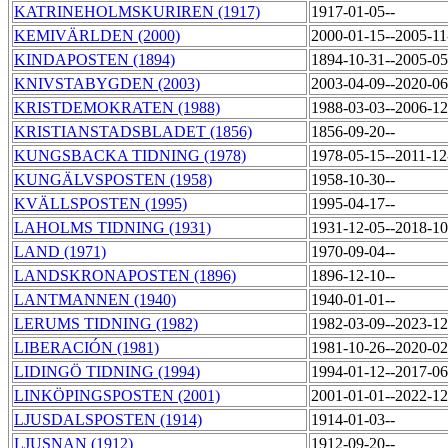
KATRINEHOLMSKURIREN (1917)
1917-01-05--
KEMIVÄRLDEN (2000)
2000-01-15--2005-1
KINDAPOSTEN (1894)
1894-10-31--2005-0
KNIVSTABYGDEN (2003)
2003-04-09--2020-0
KRISTDEMOKRATEN (1988)
1988-03-03--2006-1
KRISTIANSTADSBLADET (1856)
1856-09-20--
KUNGSBACKA TIDNING (1978)
1978-05-15--2011-1
KUNGÄLVSPOSTEN (1958)
1958-10-30--
KVÄLLSPOSTEN (1995)
1995-04-17--
LAHOLMS TIDNING (1931)
1931-12-05--2018-1
LAND (1971)
1970-09-04--
LANDSKRONAPOSTEN (1896)
1896-12-10--
LANTMANNEN (1940)
1940-01-01--
LERUMS TIDNING (1982)
1982-03-09--2023-1
LIBERACIÓN (1981)
1981-10-26--2020-0
LIDINGÖ TIDNING (1994)
1994-01-12--2017-0
LINKÖPINGSPOSTEN (2001)
2001-01-01--2022-1
LJUSDALSPOSTEN (1914)
1914-01-03--
LJUSNAN (1912)
1912-09-20--