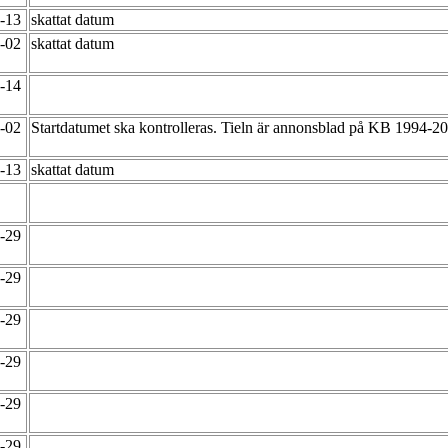
2-13
skattat datum
2-02
skattat datum
4-14
2-02
Startdatumet ska kontrolleras. Tieln är annonsblad på KB 1994-2
2-13
skattat datum
2-29
2-29
2-29
2-29
2-29
2-29