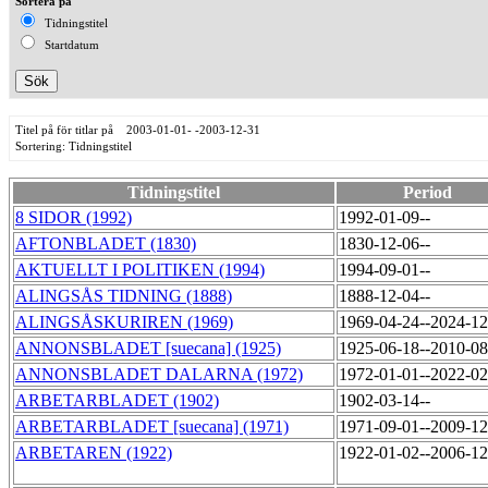
Sortera på
Tidningstitel
Startdatum
Titel på för titlar på 2003-01-01- -2003-12-31
Sortering: Tidningstitel
Tidningstitel
Period
8 SIDOR (1992)
1992-01-09--
AFTONBLADET (1830)
1830-12-06--
AKTUELLT I POLITIKEN (1994)
1994-09-01--
ALINGSÅS TIDNING (1888)
1888-12-04--
ALINGSÅSKURIREN (1969)
1969-04-24--2024-1
ANNONSBLADET [suecana] (1925)
1925-06-18--2010-0
ANNONSBLADET DALARNA (1972)
1972-01-01--2022-0
ARBETARBLADET (1902)
1902-03-14--
ARBETARBLADET [suecana] (1971)
1971-09-01--2009-1
ARBETAREN (1922)
1922-01-02--2006-1