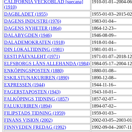
CALIFORNIA VECKOBLAD [suecana]
1910-01-01--2004-0
(1910)
DAGBLADET (1955)
1955-01-03--2015-0
DAGENS INDUSTRI (1976)
1983-01-04--
DAGENS NYHETER (1864)
1864-12-23--
DALABYGDEN (1946)
1946-08-09--
DALADEMOKRATEN (1918)
1918-01-04--
DIN LOKALTIDNING (1981)
1981-01-01--
EESTI PÄEVALEHT (1971)
1971-01-07--2018-1
ELFSBORGS LÄNS ALLEHANDA (1984)
1984-05-17--2004-1
ENKÖPINGSPOSTEN (1880)
1880-01-08--
ESKILSTUNAKURIREN (1890)
1890-12-08--
EXPRESSEN (1944)
1944-11-16--
FAGERSTAPOSTEN (1943)
1943-10-01--
FALKÖPINGS TIDNING (1857)
1857-02-07--
FALUKURIREN (1894)
1894-07-02--
FILIPSTADS TIDNING (1959)
1959-01-03--
FINANS VISION (2002)
2002-03-05--2003-0
FINNVEDEN FREDAG (1992)
1992-09-04--2007-1