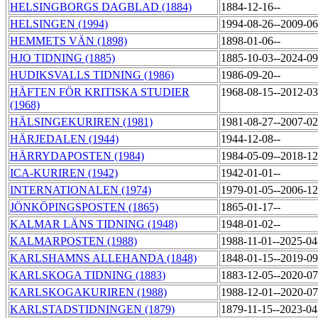
HELSINGBORGS DAGBLAD (1884)
1884-12-16--
HELSINGEN (1994)
1994-08-26--2009-0
HEMMETS VÄN (1898)
1898-01-06--
HJO TIDNING (1885)
1885-10-03--2024-0
HUDIKSVALLS TIDNING (1986)
1986-09-20--
HÄFTEN FÖR KRITISKA STUDIER
1968-08-15--2012-0
(1968)
HÄLSINGEKURIREN (1981)
1981-08-27--2007-0
HÄRJEDALEN (1944)
1944-12-08--
HÄRRYDAPOSTEN (1984)
1984-05-09--2018-1
ICA-KURIREN (1942)
1942-01-01--
INTERNATIONALEN (1974)
1979-01-05--2006-1
JÖNKÖPINGSPOSTEN (1865)
1865-01-17--
KALMAR LÄNS TIDNING (1948)
1948-01-02--
KALMARPOSTEN (1988)
1988-11-01--2025-0
KARLSHAMNS ALLEHANDA (1848)
1848-01-15--2019-0
KARLSKOGA TIDNING (1883)
1883-12-05--2020-0
KARLSKOGAKURIREN (1988)
1988-12-01--2020-0
KARLSTADSTIDNINGEN (1879)
1879-11-15--2023-0