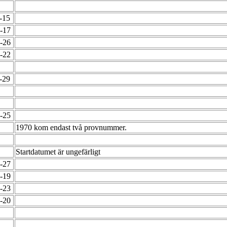
1-15
5-17
6-26
2-22
2-29
0-25
1970 kom endast två provnummer.
Startdatumet är ungefärligt
2-27
2-19
6-23
2-20