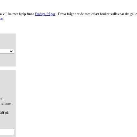
 vill ha mer hjälp finns
Färdiga frågor
. Dessa frågor är de som oftast brukar ställas när det gä
ar
.
ed
.
ord inne i
räff på