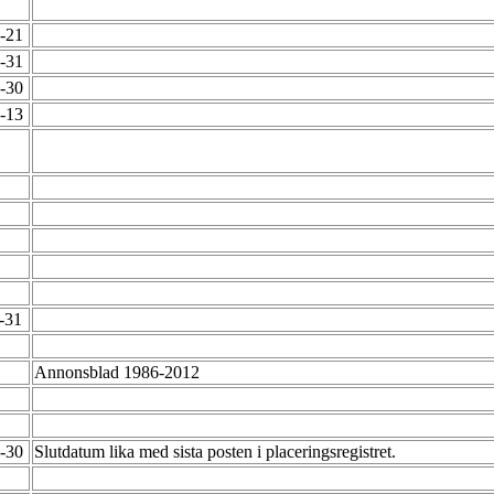
2-21
2-31
2-30
6-13
0-31
Annonsblad 1986-2012
2-30
Slutdatum lika med sista posten i placeringsregistret.