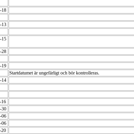
6-18
9-13
3-15
2-28
2-19
Startdatumet är ungefärligt och bör kontrolleras.
2-14
4-16
9-30
7-06
7-06
4-20