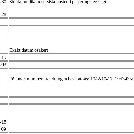
6-30
Slutdatum lika med sista posten i placeringsregistret.
2-28
Exakt datum osäkert
2-15
2-03
Följande nummer av tidningen beslagtogs: 1942-10-17, 1943-09
1-15
1-09