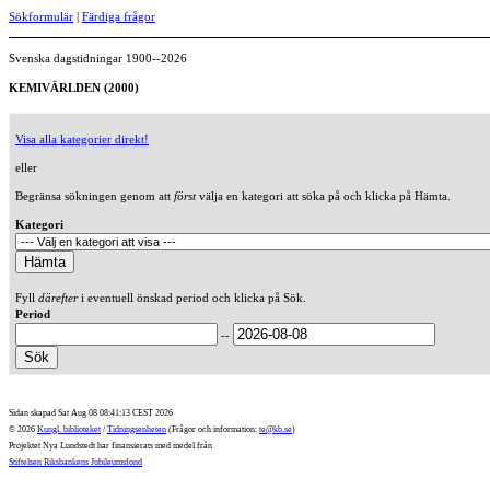
Sökformulär
|
Färdiga frågor
Svenska dagstidningar 1900--2026
KEMIVÄRLDEN (2000)
Visa alla kategorier direkt!
eller
Begränsa sökningen genom att
först
välja en kategori att söka på och klicka på Hämta.
Kategori
Fyll
därefter
i eventuell önskad period och klicka på Sök.
Period
--
Sidan skapad Sat Aug 08 08:41:13 CEST 2026
© 2026
Kungl. biblioteket
/
Tidningsenheten
(Frågor och information:
te@kb.se
)
Projektet Nya Lundstedt har finansierats med medel från
Stiftelsen Riksbankens Jubileumsfond