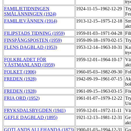
try
FAMILJETIDNINGEN
1924-11-15--1962-12-29
Try
SMÅLÄNNINGEN (1924)
Fe
FAMILJEVÄNNEN (1914)
1913-12-15--1975-12-18
Sm
ak
FILIPSTADS TIDNING (1959)
1959-01-03--1971-04-28
Fi
FINSPÅNGSPOSTEN (1959)
1959-09-18--1970-02-15
Tr
FLENS DAGBLAD (1953)
1953-12-14--1963-10-31
Ka
try
FOLKBLADET FÖR
1959-12-01--1964-10-17
Vä
VÄSTMANLAND (1959)
ak
FOLKET (1906)
1960-05-03--1982-09-30
Fo
FREDEN (1928)
1942-09-19--1961-07-15
Ak
bo
FREDEN (1928)
1961-09-15--1963-03-15
För
FRIA ORD (1952)
1961-01-07--1979-12-22
Try
Un
FRYKSDALSBYGDEN (1941)
1959-12-01--1972-11-11
Vä
GEFLE DAGBLAD (1895)
1921-12-13--1981-12-31
Ge
akt
GOTLANDS ALLEHANDA (1873)
1900-01-03--1994-12-31
Got