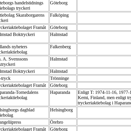
teborgs handelstidnings
Göteborg
iebolags tryckeri
tiebolag Skaraborgarens
Falköping
ckeri
yckeriaktiebolaget Framåt
Göteborg
lmstad Boktryckeri
Halmstad
lands nyheters
Falkenberg
ckeriaktiebolag
h. A. Svenssons
Halmstad
ktryckeri
lmstad Boktryckeri
Halmstad
-tryck
Trönninge
yckeriaktiebolaget Framåt
Göteborg
paranda-Tornedalens
Haparanda
Enligt T: 1974-11-16, 1977-
ckeriaktiebolag
Kemi, Finland, men enligt tr
tryckeriaktiebolag i Hapara
lsingborgs dagblad
Helsingborg
tiebolag
angeliipress
Örebro
yckeriaktiebolaget Framåt
Göteborg