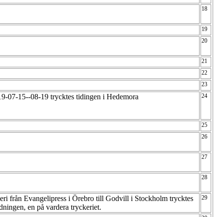
18
19
20
21
22
23
19-07-15--08-19 trycktes tidingen i Hedemora
24
25
26
27
28
ri från Evangelipress i Örebro till Godvill i Stockholm trycktes
29
dningen, en på vardera tryckeriet.