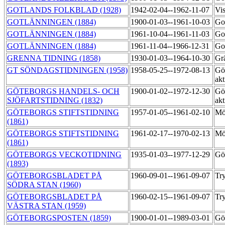
GOTLANDS FOLKBLAD (1928)
1942-02-04--1962-11-07
Vis
GOTLÄNNINGEN (1884)
1900-01-03--1961-10-03
Go
GOTLÄNNINGEN (1884)
1961-10-04--1961-11-03
Got
GOTLÄNNINGEN (1884)
1961-11-04--1966-12-31
Go
GRENNA TIDNING (1858)
1930-01-03--1964-10-30
Gr
GT SÖNDAGSTIDNINGEN (1958)
1958-05-25--1972-08-13
Gö
akt
GÖTEBORGS HANDELS- OCH
1900-01-02--1972-12-30
Gö
SJÖFARTSTIDNING (1832)
akt
GÖTEBORGS STIFTSTIDNING
1957-01-05--1961-02-10
Mö
(1861)
GÖTEBORGS STIFTSTIDNING
1961-02-17--1970-02-13
Mö
(1861)
GÖTEBORGS VECKOTIDNING
1935-01-03--1977-12-29
Gö
(1893)
GÖTEBORGSBLADET PÅ
1960-09-01--1961-09-07
Tr
SÖDRA STAN (1960)
GÖTEBORGSBLADET PÅ
1960-02-15--1961-09-07
Tr
VÄSTRA STAN (1959)
GÖTEBORGSPOSTEN (1859)
1900-01-01--1989-03-01
Gö