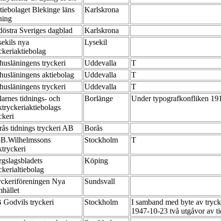
iebolaget Blekinge läns
Karlskrona
dning
döstra Sveriges dagblad
Karlskrona
ekils nya
Lysekil
ckeriaktiebolag
husläningens tryckeri
Uddevalla
T
husläningens aktiebolag
Uddevalla
T
husläningens tryckeri
Uddevalla
T
arnes tidnings- och
Borlänge
Under typografkonfliken 19
tryckeriaktiebolags
ckeri
ås tidnings tryckeri AB
Borås
-B.Wilhelmssons
Stockholm
T
ktryckeri
gslagsbladets
Köping
ckerialtiebolag
yckeriföreningen Nya
Sundsvall
mhället
 Godvils tryckeri
Stockholm
I samband med byte av trycke
1947-10-23 två utgåvor av ti