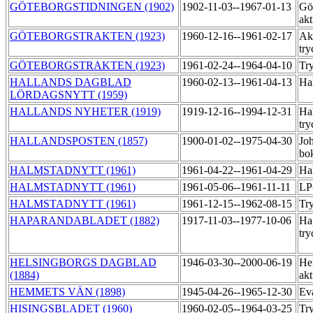
GÖTEBORGSTIDNINGEN (1902)
1902-11-03--1967-01-13
Gö
akt
GÖTEBORGSTRAKTEN (1923)
1960-12-16--1961-02-17
Ak
try
GÖTEBORGSTRAKTEN (1923)
1961-02-24--1964-04-10
Tr
HALLANDS DAGBLAD
1960-02-13--1961-04-13
Ha
LÖRDAGSNYTT (1959)
HALLANDS NYHETER (1919)
1919-12-16--1994-12-31
Hal
try
HALLANDSPOSTEN (1857)
1900-01-02--1975-04-30
Jo
bo
HALMSTADNYTT (1961)
1961-04-22--1961-04-29
Ha
HALMSTADNYTT (1961)
1961-05-06--1961-11-11
LP
HALMSTADNYTT (1961)
1961-12-15--1962-08-15
Tr
HAPARANDABLADET (1882)
1917-11-03--1977-10-06
Ha
try
HELSINGBORGS DAGBLAD
1946-03-30--2000-06-19
He
(1884)
ak
HEMMETS VÄN (1898)
1945-04-26--1965-12-30
Ev
HISINGSBLADET (1960)
1960-02-05--1964-03-25
Tr