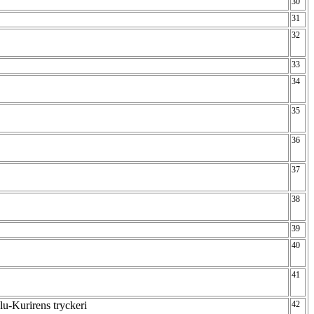
30
31
32
33
34
35
36
37
38
39
40
41
lu-Kurirens tryckeri
42