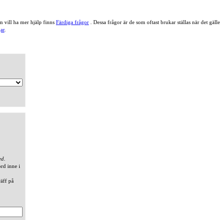
 vill ha mer hjälp finns
Färdiga frågor
. Dessa frågor är de som oftast brukar ställas när det gä
ar
.
ed
.
ord inne i
räff på