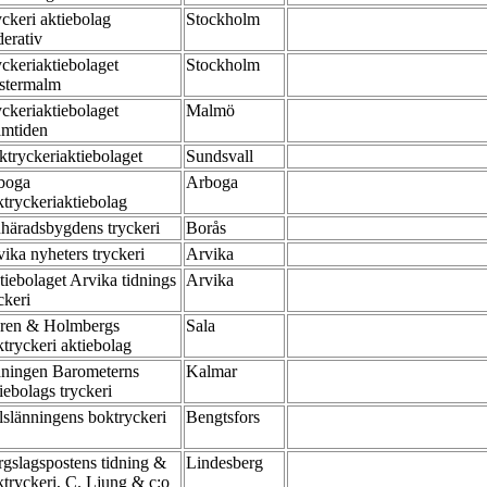
ckeri aktiebolag
Stockholm
derativ
ckeriaktiebolaget
Stockholm
stermalm
ckeriaktiebolaget
Malmö
amtiden
ktryckeriaktiebolaget
Sundsvall
boga
Arboga
ktryckeriaktiebolag
uhäradsbygdens tryckeri
Borås
ika nyheters tryckeri
Arvika
iebolaget Arvika tidnings
Arvika
ckeri
ren & Holmbergs
Sala
tryckeri aktiebolag
dningen Barometerns
Kalmar
iebolags tryckeri
lslänningens boktryckeri
Bengtsfors
gslagspostens tidning &
Lindesberg
tryckeri, C. Ljung & c:o