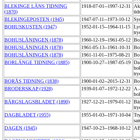
BLEKINGE LÄNS TIDNING
1918-07-01--1997-12-31
Akt
(1870)
ti
BLEKINGEPOSTEN (1945)
1947-07-11--1973-10-12
Sy
BOHUSKUSTEN (1947)
1952-01-15--1964-11-15
Lys
try
BOHUSLÄNINGEN (1878)
1960-12-19--1961-05-12
Bo
BOHUSLÄNINGEN (1878)
1961-05-13--1961-10-31
Bo
BOHUSLÄNINGEN (1878)
1961-11-01--1975-08-21
Bo
BORLÄNGE TIDNING (1885)
1900-10-27--1987-05-19
Dal
bok
try
BORÅS TIDNING (1838)
1900-01-02--2015-12-31
Bor
BRODERSKAP (1928)
1939-01-07--1972-12-22
A.
bo
BÄRGSLAGSBLADET (1890)
1927-12-21--1979-01-12
Bär
try
DAGBLADET (1955)
1955-01-03--1971-10-04
Tr
sa
DAGEN (1945)
1947-10-23--1968-10-12
AB