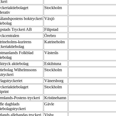
ckeri
ckeriaktiebolaget
Stockholm
derativ
ålandspostens boktryckeri
Växjö
tiebolag
lipstads Tryckeri AB
Filipstad
yckcentralen
Örebro
trineholms-kurirens
Katrineholm
ckeriaktiebolag
stmanlands Folkblad
Västerås
tiebolag
lktryck aktiebolag
Eskilstuna
tiebolag Wilhelmssons
Stockholm
ktryckeri
lagstryckeriet
Vänersborg
ckeriaktiebolaget
Stockholm
iprint
rmlands-Postens tryckeri
Kristinehamn
fle dagblads
Gävle
iebolagstryckeri
lands allehandas tryckeri
Visby