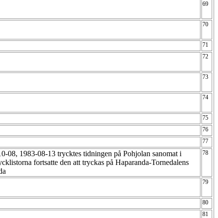
69
70
71
72
73
74
75
76
77
10-08, 1983-08-13 trycktes tidningen på Pohjolan sanomat i
78
ycklistorna fortsatte den att tryckas på Haparanda-Tornedalens
nda
79
80
81