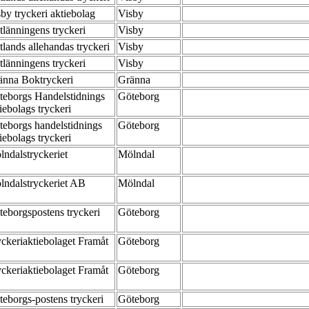
by tryckeri aktiebolag
Visby
tlänningens tryckeri
Visby
lands allehandas tryckeri
Visby
tlänningens tryckeri
Visby
änna Boktryckeri
Gränna
teborgs Handelstidnings
Göteborg
iebolags tryckeri
teborgs handelstidnings
Göteborg
iebolags tryckeri
lndalstryckeriet
Mölndal
lndalstryckeriet AB
Mölndal
teborgspostens tryckeri
Göteborg
yckeriaktiebolaget Framåt
Göteborg
yckeriaktiebolaget Framåt
Göteborg
teborgs-postens tryckeri
Göteborg