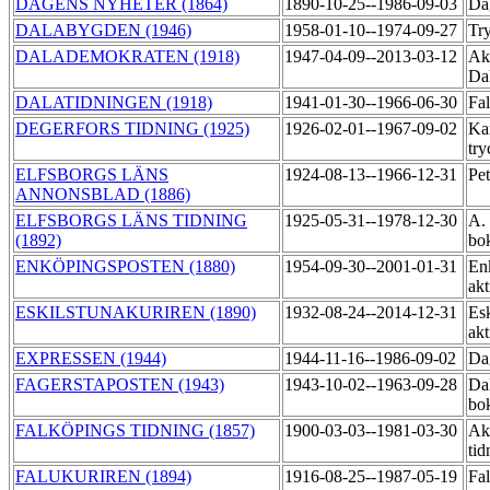
DAGENS NYHETER (1864)
1890-10-25--1986-09-03
Da
DALABYGDEN (1946)
1958-01-10--1974-09-27
Tr
DALADEMOKRATEN (1918)
1947-04-09--2013-03-12
Ak
Da
DALATIDNINGEN (1918)
1941-01-30--1966-06-30
Fal
DEGERFORS TIDNING (1925)
1926-02-01--1967-09-02
Ka
try
ELFSBORGS LÄNS
1924-08-13--1966-12-31
Pet
ANNONSBLAD (1886)
ELFSBORGS LÄNS TIDNING
1925-05-31--1978-12-30
A.
(1892)
bo
ENKÖPINGSPOSTEN (1880)
1954-09-30--2001-01-31
En
ak
ESKILSTUNAKURIREN (1890)
1932-08-24--2014-12-31
Esk
ak
EXPRESSEN (1944)
1944-11-16--1986-09-02
Da
FAGERSTAPOSTEN (1943)
1943-10-02--1963-09-28
Dal
bo
FALKÖPINGS TIDNING (1857)
1900-03-03--1981-03-30
Ak
tid
FALUKURIREN (1894)
1916-08-25--1987-05-19
Fal