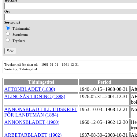
Tryckeri
Ort
Sortera på
Tidningstitel
Startdatum
Tryckeri
Tryckeri på för titlar på 1961-01-01- -1961-12-31
Sortering: Tidningstitel
Tidningstitel
Period
AFTONBLADET (1830)
1940-10-15--1988-08-31
Aft
ALINGSÅS TIDNING (1888)
1926-05-31--2001-12-31
AB
bo
ANNONSBLAD TILL TIDSKRIFT
1953-10-03--1968-12-21
No
FÖR LANDTMÄN (1884)
ANNONSBLADET (1960)
1960-12-05--1962-12-30
He
try
ARBETARBLADET (1902)
1937-08-30--2003-10-31
Ak