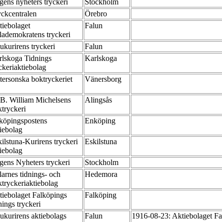
gens nyheters tryckeri
Stockholm
yckcentralen
Örebro
tiebolaget
Falun
lademokratens tryckeri
ukurirens tryckeri
Falun
rlskoga Tidnings
Karlskoga
ckeriaktiebolag
tersonska boktryckeriet
Vänersborg
 B. William Michelsens
Alingsås
ktryckeri
köpingspostens
Enköping
tiebolag
ilstuna-Kurirens tryckeri
Eskilstuna
tiebolag
gens Nyheters tryckeri
Stockholm
arnes tidnings- och
Hedemora
ktryckeriaktiebolag
tiebolaget Falköpings
Falköping
nings tryckeri
ukurirens aktiebolags
Falun
1916-08-23: Aktiebolaget Fa