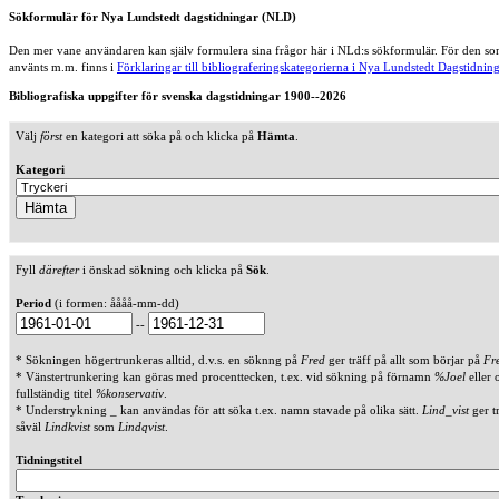
Sökformulär för Nya Lundstedt dagstidningar (NLD)
Den mer vane användaren kan själv formulera sina frågor här i NLd:s sökformulär. För den som
använts m.m. finns i
Förklaringar till bibliograferingskategorierna i Nya Lundstedt Dagstidning
Bibliografiska uppgifter för svenska dagstidningar 1900--2026
Välj
först
en kategori att söka på och klicka på
Hämta
.
Kategori
Fyll
därefter
i önskad sökning och klicka på
Sök
.
Period
(i formen: åååå-mm-dd)
--
* Sökningen högertrunkeras alltid, d.v.s. en söknng på
Fred
ger träff på allt som börjar på
Fr
* Vänstertrunkering kan göras med procenttecken, t.ex. vid sökning på förnamn
%Joel
eller 
fullständig titel
%konservativ
.
* Understrykning _ kan användas för att söka t.ex. namn stavade på olika sätt.
Lind_vist
ger t
såväl
Lindkvist
som
Lindqvist
.
Tidningstitel