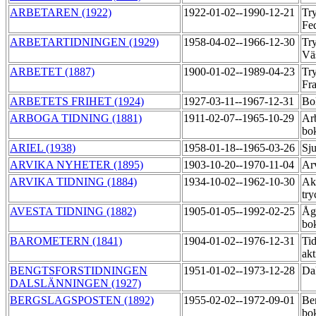
ARBETAREN (1922)
1922-01-02--1990-12-21
Try
Fe
ARBETARTIDNINGEN (1929)
1958-04-02--1966-12-30
Try
Vä
ARBETET (1887)
1900-01-02--1989-04-23
Try
Fr
ARBETETS FRIHET (1924)
1927-03-11--1967-12-31
Bo
ARBOGA TIDNING (1881)
1911-02-07--1965-10-29
Ar
bo
ARIEL (1938)
1958-01-18--1965-03-26
Sj
ARVIKA NYHETER (1895)
1903-10-20--1970-11-04
Arv
ARVIKA TIDNING (1884)
1934-10-02--1962-10-30
Akt
try
AVESTA TIDNING (1882)
1905-01-05--1992-02-25
Åg
bok
BAROMETERN (1841)
1904-01-02--1976-12-31
Ti
akt
BENGTSFORSTIDNINGEN
1951-01-02--1973-12-28
Da
DALSLÄNNINGEN (1927)
BERGSLAGSPOSTEN (1892)
1955-02-02--1972-09-01
Ber
bok