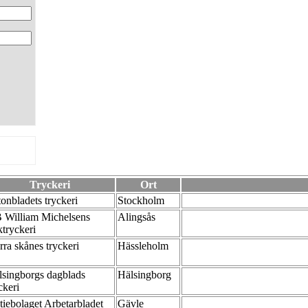
Tryckeri
Ort
onbladets tryckeri
Stockholm
 William Michelsens
Alingsås
ktryckeri
rra skånes tryckeri
Hässleholm
lsingborgs dagblads
Hälsingborg
ckeri
tiebolaget Arbetarbladet
Gävle