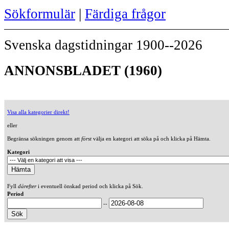
Sökformulär
|
Färdiga frågor
Svenska dagstidningar 1900--2026
ANNONSBLADET (1960)
Visa alla kategorier direkt!
eller
Begränsa sökningen genom att
först
välja en kategori att söka på och klicka på Hämta.
Kategori
Fyll
därefter
i eventuell önskad period och klicka på Sök.
Period
--