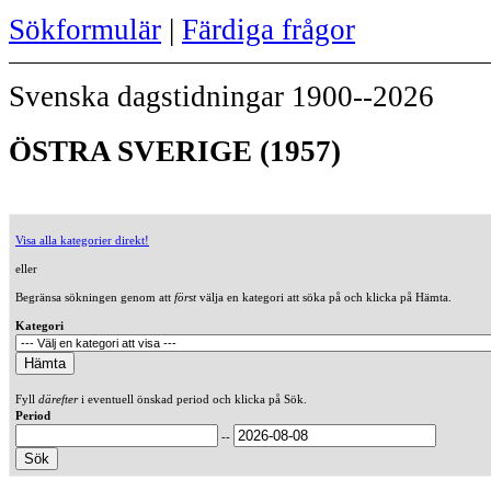
Sökformulär
|
Färdiga frågor
Svenska dagstidningar 1900--2026
ÖSTRA SVERIGE (1957)
Visa alla kategorier direkt!
eller
Begränsa sökningen genom att
först
välja en kategori att söka på och klicka på Hämta.
Kategori
Fyll
därefter
i eventuell önskad period och klicka på Sök.
Period
--