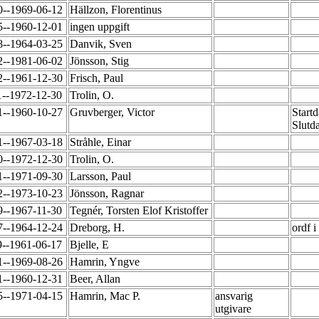
0--1969-06-12
Hällzon, Florentinus
5--1960-12-01
ingen uppgift
8--1964-03-25
Danvik, Sven
2--1981-06-02
Jönsson, Stig
2--1961-12-30
Frisch, Paul
1--1972-12-30
Trolin, O.
1--1960-10-27
Gruvberger, Victor
Start
Slutd
1--1967-03-18
Stråhle, Einar
0--1972-12-30
Trolin, O.
1--1971-09-30
Larsson, Paul
2--1973-10-23
Jönsson, Ragnar
9--1967-11-30
Tegnér, Torsten Elof Kristoffer
7--1964-12-24
Dreborg, H.
ordf 
9--1961-06-17
Bjelle, E
1--1969-08-26
Hamrin, Yngve
1--1960-12-31
Beer, Allan
5--1971-04-15
Hamrin, Mac P.
ansvarig
utgivare