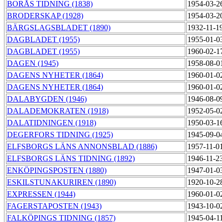
BORÅS TIDNING (1838)
1954-03-2
BRODERSKAP (1928)
1954-03-2
BÄRGSLAGSBLADET (1890)
1932-11-1
DAGBLADET (1955)
1955-01-0
DAGBLADET (1955)
1960-02-1
DAGEN (1945)
1958-08-0
DAGENS NYHETER (1864)
1960-01-0
DAGENS NYHETER (1864)
1960-01-0
DALABYGDEN (1946)
1946-08-0
DALADEMOKRATEN (1918)
1952-05-0
DALATIDNINGEN (1918)
1950-03-1
DEGERFORS TIDNING (1925)
1945-09-0
ELFSBORGS LÄNS ANNONSBLAD (1886)
1957-11-0
ELFSBORGS LÄNS TIDNING (1892)
1946-11-2
ENKÖPINGSPOSTEN (1880)
1947-01-0
ESKILSTUNAKURIREN (1890)
1920-10-2
EXPRESSEN (1944)
1960-01-0
FAGERSTAPOSTEN (1943)
1943-10-0
FALKÖPINGS TIDNING (1857)
1945-04-1