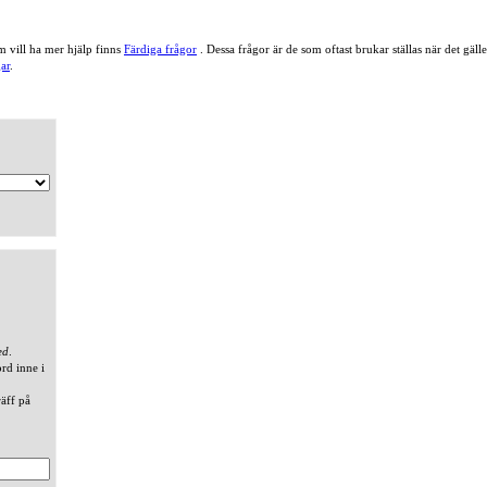
 vill ha mer hjälp finns
Färdiga frågor
. Dessa frågor är de som oftast brukar ställas när det gä
ar
.
ed
.
ord inne i
räff på