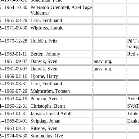
5--1964-10-30
Petersson-Grennfelt, Axel Tage
Valdemar
5--1965-08-29
Lärn, Ferdinand
2--1971-09-30
Wigforss, Harald
9--1979-12-28
Helldén, Fritz
På T 
framgå
3--1963-01-11
Bertén, Johnny
Red.s
1--1961-09-07
Danvik, Sven
ansv. utg.
5--1961-09-07
Danvik, Sven
ansv. utg.
0--1969-02-16
Hjörne, Harry
6--1965-08-31
Lärn, Ferdinand
7--1960-07-29
Malmström, Torsten
5--1963-04-19
Pehrson, Sven J.
Avled
4--1960-12-31
Christophs, Bernt
SVAT 
5--1963-01-31
Janson, Gustaf Adolf
Titul
1--1965-03-01
Svipdag, Johan
Exakt
1--1963-08-31
Ritseby, Sven
2--1974-06-30
Sommelius, Ove