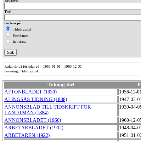
Redaktör
Titel
Sortera på
Tidningstitel
Startdatum
Redaktör
Redaktör på för titlar på 1960-01-01- -1960-12-31
Sortering: Tidningstitel
Tidningstitel
P
AFTONBLADET (1830)
1956-11-0
ALINGSÅS TIDNING (1888)
1947-03-0
ANNONSBLAD TILL TIDSKRIFT FÖR
1939-04-0
LANDTMÄN (1884)
ANNONSBLADET (1960)
1960-12-0
ARBETARBLADET (1902)
1948-04-0
ARBETAREN (1922)
1951-01-0