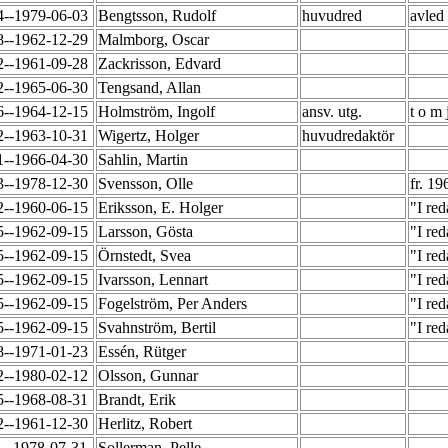
4--1979-06-03
Bengtsson, Rudolf
huvudred
avled
8--1962-12-29
Malmborg, Oscar
2--1961-09-28
Zackrisson, Edvard
2--1965-06-30
Tengsand, Allan
6--1964-12-15
Holmström, Ingolf
ansv. utg.
t o m
2--1963-10-31
Wigertz, Holger
huvudredaktör
1--1966-04-30
Sahlin, Martin
3--1978-12-30
Svensson, Olle
fr. 19
2--1960-06-15
Eriksson, E. Holger
"I re
5--1962-09-15
Larsson, Gösta
"I re
5--1962-09-15
Örnstedt, Svea
"I re
5--1962-09-15
Ivarsson, Lennart
"I re
5--1962-09-15
Fogelström, Per Anders
"I re
5--1962-09-15
Svahnström, Bertil
"I re
8--1971-01-23
Essén, Rütger
2--1980-02-12
Olsson, Gunnar
5--1968-08-31
Brandt, Erik
2--1961-12-30
Herlitz, Robert
1--1978-07-31
Sollerman, Pelle