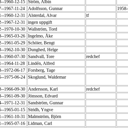
8--1960-12-15
Ström, Albin
7--1967-11-24
Adolfsson, Gunnar
1958-
1--1960-12-31
Alsterdal, Alvar
tf
2--1967-12-31
ingen uppgift
2--1970-10-30
Wallström, Tord
8--1965-03-26
Ingelmo, Åke
2--1961-05-29
Schöier, Bengt
3--1962-10-30
Dunghed, Helge
3--1960-07-30
Sandvall, Tore
redchef
1--1964-11-28
Lindén, Alfred
3--1972-06-17
Forsberg, Tage
5--1975-06-24
Skoglund, Waldemar
8--1966-09-30
Andersson, Karl
redchef
3--1961-09-30
Jönsson, Edvard
4--1971-12-31
Sandström, Gunnar
5--1965-01-15
Stridh, Yngve
1--1961-10-31
Malmström, Björn
1--1965-07-16
Lidman, Carl