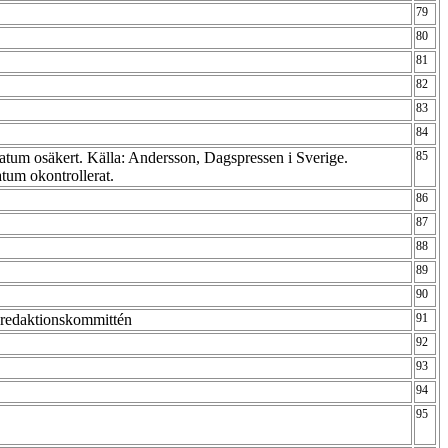
79
80
81
82
83
84
datum osäkert. Källa: Andersson, Dagspressen i Sverige.
85
atum okontrollerat.
86
87
88
89
90
i redaktionskommittén
91
92
93
94
95