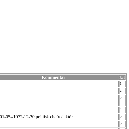
Kommentar
Rad
1
2
3
4
01-05--1972-12-30 politisk chefredaktör.
5
6