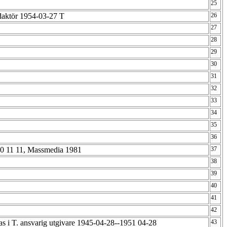
25
redaktör 1954-03-27 T
26
27
28
29
30
31
32
33
34
35
36
0 11 11, Massmedia 1981
37
38
39
40
41
42
eras i T. ansvarig utgivare 1945-04-28--1951 04-28
43