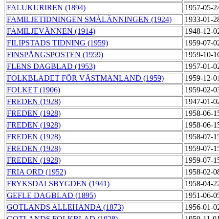
FALUKURIREN (1894)
1957-05-2
FAMILJETIDNINGEN SMÅLÄNNINGEN (1924)
1933-01-2
FAMILJEVÄNNEN (1914)
1948-12-0
FILIPSTADS TIDNING (1959)
1959-07-0
FINSPÅNGSPOSTEN (1959)
1959-10-1
FLENS DAGBLAD (1953)
1957-01-0
FOLKBLADET FÖR VÄSTMANLAND (1959)
1959-12-0
FOLKET (1906)
1959-02-0
FREDEN (1928)
1947-01-0
FREDEN (1928)
1958-06-1
FREDEN (1928)
1958-06-1
FREDEN (1928)
1958-07-1
FREDEN (1928)
1959-07-1
FREDEN (1928)
1959-07-1
FRIA ORD (1952)
1958-02-0
FRYKSDALSBYGDEN (1941)
1958-04-2
GEFLE DAGBLAD (1895)
1951-06-0
GOTLANDS ALLEHANDA (1873)
1956-01-0
GOTLANDS FOLKBLAD (1928)
1950-11-0