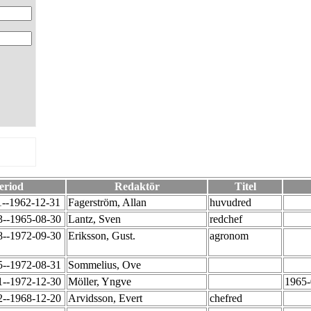
eriod
Redaktör
Titel
1--1962-12-31
Fagerström, Allan
huvudred
3--1965-08-30
Lantz, Sven
redchef
8--1972-09-30
Eriksson, Gust.
agronom
5--1972-08-31
Sommelius, Ove
1--1972-12-30
Möller, Yngve
1965-
2--1968-12-20
Arvidsson, Evert
chefred