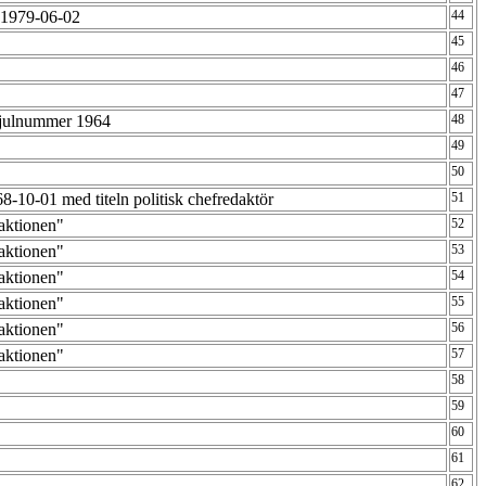
 1979-06-02
44
45
46
47
 julnummer 1964
48
49
50
68-10-01 med titeln politisk chefredaktör
51
daktionen"
52
daktionen"
53
daktionen"
54
daktionen"
55
daktionen"
56
daktionen"
57
58
59
60
61
62