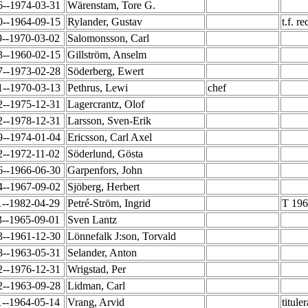
6--1974-03-31
Wärenstam, Tore G.
0--1964-09-15
Rylander, Gustav
t.f. 
9--1970-03-02
Salomonsson, Carl
3--1960-02-15
Gillström, Anselm
7--1973-02-28
Söderberg, Ewert
1--1970-03-13
Pethrus, Lewi
chef
2--1975-12-31
Lagercrantz, Olof
2--1978-12-31
Larsson, Sven-Erik
9--1974-01-04
Ericsson, Carl Axel
2--1972-11-02
Söderlund, Gösta
6--1966-06-30
Garpenfors, John
4--1967-09-02
Sjöberg, Herbert
1--1982-04-29
Petré-Ström, Ingrid
T 196
3--1965-09-01
Sven Lantz
3--1961-12-30
Lönnefalk J:son, Torvald
8--1963-05-31
Selander, Anton
2--1976-12-31
Wrigstad, Per
2--1963-09-28
Lidman, Carl
1--1964-05-14
Vrang, Arvid
titul