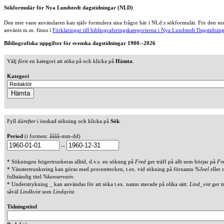
Sökformulär för Nya Lundstedt dagstidningar (NLD)
Den mer vane användaren kan själv formulera sina frågor här i NLd:s sökformulär. För den som
använts m.m. finns i
Förklaringar till bibliograferingskategorierna i Nya Lundstedt Dagstidning
Bibliografiska uppgifter för svenska dagstidningar 1900--2026
Välj
först
en kategori att söka på och klicka på
Hämta
.
Kategori
Fyll
därefter
i önskad sökning och klicka på
Sök
.
Period
(i formen: åååå-mm-dd)
--
* Sökningen högertrunkeras alltid, d.v.s. en söknng på
Fred
ger träff på allt som börjar på
Fr
* Vänstertrunkering kan göras med procenttecken, t.ex. vid sökning på förnamn
%Joel
eller 
fullständig titel
%konservativ
.
* Understrykning _ kan användas för att söka t.ex. namn stavade på olika sätt.
Lind_vist
ger t
såväl
Lindkvist
som
Lindqvist
.
Tidningstitel