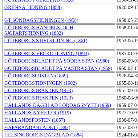
GRENNA TIDNING (1858)
1926-09-1
GT SÖNDAGSTIDNINGEN (1958)
1958-05-2
GÖTEBORGS HANDELS- OCH
1958-01-0
SJÖFARTSTIDNING (1832)
GÖTEBORGS STIFTSTIDNING (1861)
1953-06-1
GÖTEBORGS VECKOTIDNING (1893)
1935-01-0
GÖTEBORGSBLADET PÅ SÖDRA STAN (1960)
1960-09-0
GÖTEBORGSBLADET PÅ VÄSTRA STAN (1959)
1960-02-1
GÖTEBORGSPOSTEN (1859)
1926-04-3
GÖTEBORGSTIDNINGEN (1902)
1955-08-1
GÖTEBORGSTRAKTEN (1923)
1951-09-0
GÖTEBORGSTRAKTEN (1923)
1960-08-0
HALLANDS DAGBLAD LÖRDAGSNYTT (1959)
1959-07-0
HALLANDS NYHETER (1919)
1927-10-0
HALLANDSPOSTEN (1857)
1936-07-0
HAPARANDABLADET (1882)
1957-08-0
HELSINGBORGS DAGBLAD (1884)
1924-01-0