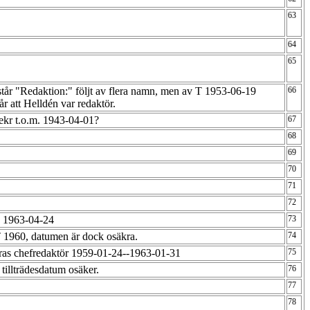
63
64
65
står "Redaktion:" följt av flera namn, men av T 1953-06-19
66
r att Helldén var redaktör.
ekr t.o.m. 1943-04-01?
67
68
69
70
71
72
 1963-04-24
73
1960, datumen är dock osäkra.
74
eras chefredaktör 1959-01-24--1963-01-31
75
 tillträdesdatum osäker.
76
77
78