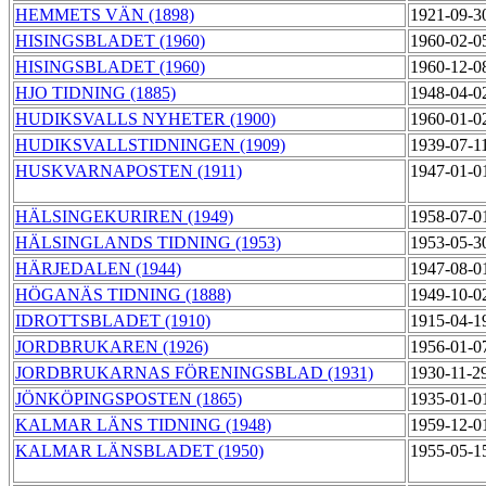
HEMMETS VÄN (1898)
1921-09-3
HISINGSBLADET (1960)
1960-02-0
HISINGSBLADET (1960)
1960-12-0
HJO TIDNING (1885)
1948-04-0
HUDIKSVALLS NYHETER (1900)
1960-01-0
HUDIKSVALLSTIDNINGEN (1909)
1939-07-1
HUSKVARNAPOSTEN (1911)
1947-01-0
HÄLSINGEKURIREN (1949)
1958-07-0
HÄLSINGLANDS TIDNING (1953)
1953-05-3
HÄRJEDALEN (1944)
1947-08-0
HÖGANÄS TIDNING (1888)
1949-10-0
IDROTTSBLADET (1910)
1915-04-1
JORDBRUKAREN (1926)
1956-01-0
JORDBRUKARNAS FÖRENINGSBLAD (1931)
1930-11-2
JÖNKÖPINGSPOSTEN (1865)
1935-01-0
KALMAR LÄNS TIDNING (1948)
1959-12-0
KALMAR LÄNSBLADET (1950)
1955-05-1