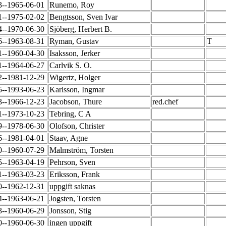
3--1965-06-01
Runemo, Roy
1--1975-02-02
Bengtsson, Sven Ivar
4--1970-06-30
Sjöberg, Herbert B.
6--1963-08-31
Ryman, Gustav
T
1--1960-04-30
Isaksson, Jerker
1--1964-06-27
Carlvik S. O.
2--1981-12-29
Wigertz, Holger
5--1993-06-23
Karlsson, Ingmar
3--1966-12-23
Jacobson, Thure
red.chef
1--1973-10-23
Tebring, C A
9--1978-06-30
Olofson, Christer
6--1981-04-01
Staav, Agne
0--1960-07-29
Malmström, Torsten
5--1963-04-19
Pehrson, Sven
1--1963-03-23
Eriksson, Frank
0--1962-12-31
uppgift saknas
4--1963-06-21
Jogsten, Torsten
3--1960-06-29
Jonsson, Stig
0--1960-06-30
ingen uppgift