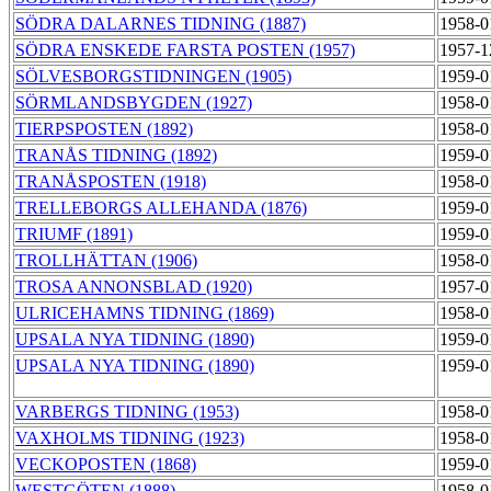
SÖDRA DALARNES TIDNING (1887)
1958-0
SÖDRA ENSKEDE FARSTA POSTEN (1957)
1957-1
SÖLVESBORGSTIDNINGEN (1905)
1959-0
SÖRMLANDSBYGDEN (1927)
1958-0
TIERPSPOSTEN (1892)
1958-0
TRANÅS TIDNING (1892)
1959-0
TRANÅSPOSTEN (1918)
1958-0
TRELLEBORGS ALLEHANDA (1876)
1959-0
TRIUMF (1891)
1959-0
TROLLHÄTTAN (1906)
1958-0
TROSA ANNONSBLAD (1920)
1957-0
ULRICEHAMNS TIDNING (1869)
1958-0
UPSALA NYA TIDNING (1890)
1959-0
UPSALA NYA TIDNING (1890)
1959-0
VARBERGS TIDNING (1953)
1958-0
VAXHOLMS TIDNING (1923)
1958-0
VECKOPOSTEN (1868)
1959-0
WESTGÖTEN (1888)
1958-0