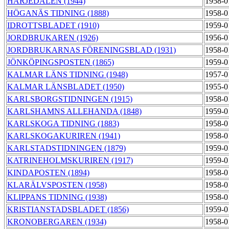
HÄRJEDALEN (1944)
1958-0
HÖGANÄS TIDNING (1888)
1958-0
IDROTTSBLADET (1910)
1959-0
JORDBRUKAREN (1926)
1956-0
JORDBRUKARNAS FÖRENINGSBLAD (1931)
1958-0
JÖNKÖPINGSPOSTEN (1865)
1959-0
KALMAR LÄNS TIDNING (1948)
1957-0
KALMAR LÄNSBLADET (1950)
1955-0
KARLSBORGSTIDNINGEN (1915)
1958-0
KARLSHAMNS ALLEHANDA (1848)
1959-0
KARLSKOGA TIDNING (1883)
1958-0
KARLSKOGAKURIREN (1941)
1958-0
KARLSTADSTIDNINGEN (1879)
1959-0
KATRINEHOLMSKURIREN (1917)
1959-0
KINDAPOSTEN (1894)
1958-0
KLARÄLVSPOSTEN (1958)
1958-0
KLIPPANS TIDNING (1938)
1958-0
KRISTIANSTADSBLADET (1856)
1959-0
KRONOBERGAREN (1934)
1958-0