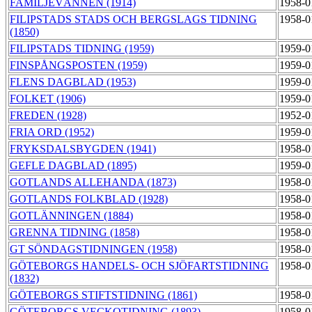
FAMILJEVÄNNEN (1914)
1958-0
FILIPSTADS STADS OCH BERGSLAGS TIDNING
1958-0
(1850)
FILIPSTADS TIDNING (1959)
1959-0
FINSPÅNGSPOSTEN (1959)
1959-0
FLENS DAGBLAD (1953)
1959-0
FOLKET (1906)
1959-0
FREDEN (1928)
1952-0
FRIA ORD (1952)
1959-0
FRYKSDALSBYGDEN (1941)
1958-0
GEFLE DAGBLAD (1895)
1959-0
GOTLANDS ALLEHANDA (1873)
1958-0
GOTLANDS FOLKBLAD (1928)
1958-0
GOTLÄNNINGEN (1884)
1958-0
GRENNA TIDNING (1858)
1958-0
GT SÖNDAGSTIDNINGEN (1958)
1958-0
GÖTEBORGS HANDELS- OCH SJÖFARTSTIDNING
1958-0
(1832)
GÖTEBORGS STIFTSTIDNING (1861)
1958-0
GÖTEBORGS VECKOTIDNING (1893)
1958-0