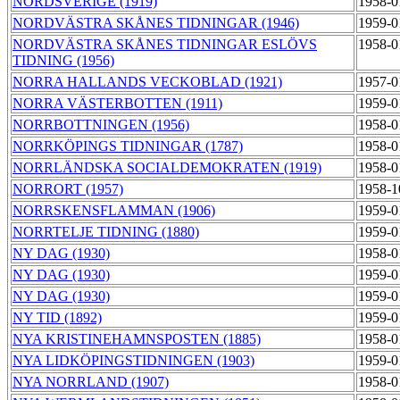
NORDSVERIGE (1919)
1958-0
NORDVÄSTRA SKÅNES TIDNINGAR (1946)
1959-0
NORDVÄSTRA SKÅNES TIDNINGAR ESLÖVS
1958-0
TIDNING (1956)
NORRA HALLANDS VECKOBLAD (1921)
1957-0
NORRA VÄSTERBOTTEN (1911)
1959-0
NORRBOTTNINGEN (1956)
1958-0
NORRKÖPINGS TIDNINGAR (1787)
1958-0
NORRLÄNDSKA SOCIALDEMOKRATEN (1919)
1958-0
NORRORT (1957)
1958-1
NORRSKENSFLAMMAN (1906)
1959-0
NORRTELJE TIDNING (1880)
1959-0
NY DAG (1930)
1958-0
NY DAG (1930)
1959-0
NY DAG (1930)
1959-0
NY TID (1892)
1959-0
NYA KRISTINEHAMNSPOSTEN (1885)
1958-0
NYA LIDKÖPINGSTIDNINGEN (1903)
1959-0
NYA NORRLAND (1907)
1958-0