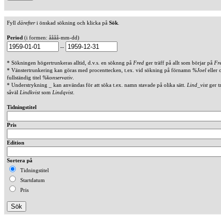
Fyll
därefter
i önskad sökning och klicka på
Sök
.
Period
(i formen: åååå-mm-dd)
--
* Sökningen högertrunkeras alltid, d.v.s. en söknng på
Fred
ger träff på allt som börjar på
Fr
* Vänstertrunkering kan göras med procenttecken, t.ex. vid sökning på förnamn
%Joel
eller 
fullständig titel
%konservativ
.
* Understrykning _ kan användas för att söka t.ex. namn stavade på olika sätt.
Lind_vist
ger t
såväl
Lindkvist
som
Lindqvist
.
Tidningstitel
Pris
Edition
Sortera på
Tidningstitel
Startdatum
Pris