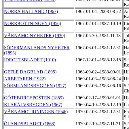
Ka
NORRA HALLAND (1967)
1967-01-04--2008-08-22
An
Ka
NORRBOTTNINGEN (1956)
1967-02-01--1987-10-19
Li
Er
VÄRNAMO NYHETER (1930)
1967-05-30--1981-11-18
Jo
Ka
SÖDERMANLANDS NYHETER
1967-06-01--1981-12-31
Ha
(1893)
Le
IDROTTSBLADET (1910)
1967-12-01--1988-12-15
Sc
Ro
GEFLE DAGBLAD (1895)
1968-09-02--1988-09-01
Hi
ARBETAREN (1922)
1969-01-03--1983-06-24
Ui
SÖRMLANDSBYGDEN (1927)
1969-02-06--1983-06-16
Sj
Ch
GÖTEBORGSPOSTEN (1859)
1969-02-17--1990-01-01
Hj
KLARÄLVSBYGDEN (1967)
1969-04-10--1985-12-19
La
VÄRNAMOTIDNINGEN (1946)
1970-02-03--1981-12-31
Fr
St
ÖLANDSBLADET (1868)
1970-02-19--1987-11-21
Sj
Er