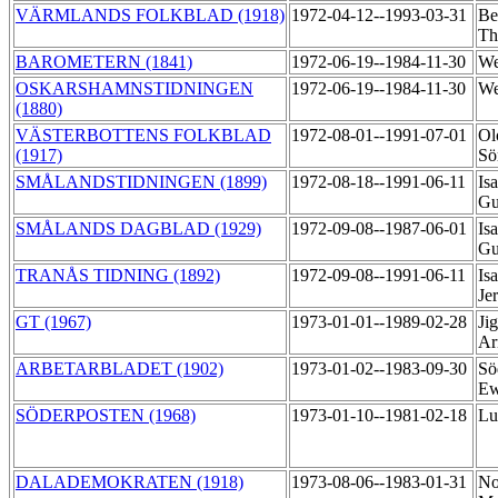
VÄRMLANDS FOLKBLAD (1918)
1972-04-12--1993-03-31
Be
Th
BAROMETERN (1841)
1972-06-19--1984-11-30
We
OSKARSHAMNSTIDNINGEN
1972-06-19--1984-11-30
We
(1880)
VÄSTERBOTTENS FOLKBLAD
1972-08-01--1991-07-01
Ol
(1917)
Sö
SMÅLANDSTIDNINGEN (1899)
1972-08-18--1991-06-11
Is
Gu
SMÅLANDS DAGBLAD (1929)
1972-09-08--1987-06-01
Is
Gu
TRANÅS TIDNING (1892)
1972-09-08--1991-06-11
Is
Je
GT (1967)
1973-01-01--1989-02-28
Ji
Ar
ARBETARBLADET (1902)
1973-01-02--1983-09-30
Sö
Ew
SÖDERPOSTEN (1968)
1973-01-10--1981-02-18
Lu
DALADEMOKRATEN (1918)
1973-08-06--1983-01-31
No