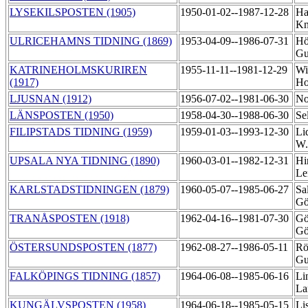
LYSEKILSPOSTEN (1905)
1950-01-02--1987-12-28
Ha
Kn
ULRICEHAMNS TIDNING (1869)
1953-04-09--1986-07-31
Hö
Gu
KATRINEHOLMSKURIREN
1955-11-11--1981-12-29
Wi
(1917)
Ho
LJUSNAN (1912)
1956-07-02--1981-06-30
No
LÄNSPOSTEN (1950)
1958-04-30--1988-06-30
Se
FILIPSTADS TIDNING (1959)
1959-01-03--1993-12-30
Li
W
UPSALA NYA TIDNING (1890)
1960-03-01--1982-12-31
Hi
Le
KARLSTADSTIDNINGEN (1879)
1960-05-07--1985-06-27
Sa
Gö
TRANÅSPOSTEN (1918)
1962-04-16--1981-07-30
Gö
Gö
ÖSTERSUNDSPOSTEN (1877)
1962-08-27--1986-05-11
Rö
Gu
FALKÖPINGS TIDNING (1857)
1964-06-08--1985-06-16
Li
La
KUNGÄLVSPOSTEN (1958)
1964-06-18--1985-05-15
Li