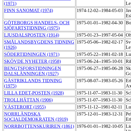
(1971)
Le
FINN SANOMAT (1974)
1974-12-02--1984-05-03
Ja
Es
GÖTEBORGS HANDELS- OCH
1975-01-01--1982-04-30
Bo
SJÖFARTSTIDNING (1975)
LJUSDALSPOSTEN (1914)
1975-01-23--1997-05-04
Oh
SMÅLANDSBYGDENS TIDNING
1975-05-06--1982-02-17
Sv
(1926)
Le
SÖDERTIDNINGEN (1971)
1975-05-22--1981-02-18
Lu
SKÖVDE NYHETER (1958)
1975-06-24--1985-10-01
Ri
BENGTSFORSTIDNINGEN
1975-06-27--1985-06-28
Sk
DALSLÄNNINGEN (1927)
Go
GÄSTRIKLANDS TIDNING
1975-08-07--1983-05-26
Er
(1975)
Ax
LILLA EDET-POSTEN (1928)
1975-11-07--1983-11-30
Sc
TROLLHÄTTAN (1906)
1975-11-07--1983-11-30
Sc
VÄSTERORT (1955)
1975-11-12--1981-02-11
Lu
NORRLÄNDSKA
1975-12-01--1983-12-31
Pe
SOCIALDEMOKRATEN (1919)
Er
NORRBOTTENSKURIREN (1861)
1976-01-01--1982-10-05
Li