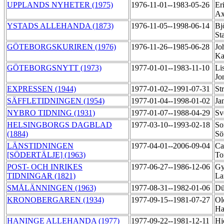
UPPLANDS NYHETER (1975)
1976-11-01--1983-05-26
Er
Ax
YSTADS ALLEHANDA (1873)
1976-11-05--1998-06-14
Bj
St
GÖTEBORGSKURIREN (1976)
1976-11-26--1985-06-28
Jo
Ka
GÖTEBORGSNYTT (1973)
1977-01-01--1983-11-10
Li
Jo
EXPRESSEN (1944)
1977-01-02--1991-07-31
St
SÄFFLETIDNINGEN (1954)
1977-01-04--1998-01-02
Ja
NYBRO TIDNING (1931)
1977-01-07--1988-04-29
Sv
HELSINGBORGS DAGBLAD
1977-03-10--1993-02-18
So
(1884)
Sö
LÄNSTIDNINGEN
1977-04-01--2006-09-04
Ca
[SÖDERTÄLJE] (1963)
To
POST- OCH INRIKES
1977-06-27--1986-12-06
Gy
TIDNINGAR (1821)
La
SMÅLÄNNINGEN (1963)
1977-08-31--1982-01-06
Dü
KRONOBERGAREN (1934)
1977-09-15--1981-07-27
Ol
H
HANINGE ALLEHANDA (1977)
1977-09-22--1981-12-11
Hj