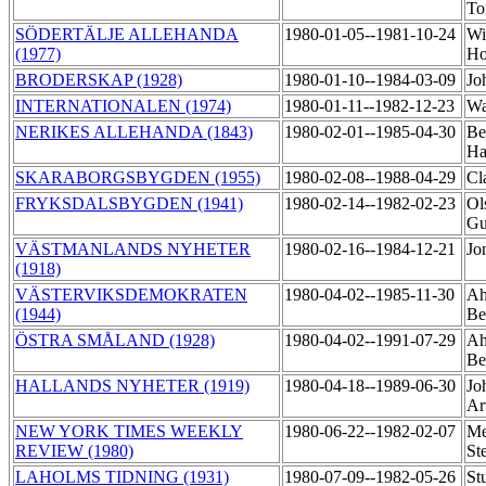
T
SÖDERTÄLJE ALLEHANDA
1980-01-05--1981-10-24
Wi
(1977)
Ho
BRODERSKAP (1928)
1980-01-10--1984-03-09
Jo
INTERNATIONALEN (1974)
1980-01-11--1982-12-23
Wa
NERIKES ALLEHANDA (1843)
1980-02-01--1985-04-30
Be
H
SKARABORGSBYGDEN (1955)
1980-02-08--1988-04-29
Cl
FRYKSDALSBYGDEN (1941)
1980-02-14--1982-02-23
Ol
Gu
VÄSTMANLANDS NYHETER
1980-02-16--1984-12-21
Jo
(1918)
VÄSTERVIKSDEMOKRATEN
1980-04-02--1985-11-30
Ah
(1944)
Be
ÖSTRA SMÅLAND (1928)
1980-04-02--1991-07-29
Ah
Be
HALLANDS NYHETER (1919)
1980-04-18--1989-06-30
Jo
Ar
NEW YORK TIMES WEEKLY
1980-06-22--1982-02-07
Me
REVIEW (1980)
St
LAHOLMS TIDNING (1931)
1980-07-09--1982-05-26
St