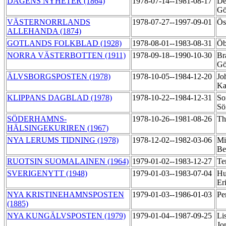
DAGENS NYHETER (1864)
1978-07-14--1981-08-17
De
Gö
VÄSTERNORRLANDS
1978-07-27--1997-09-01
Ös
ALLEHANDA (1874)
GOTLANDS FOLKBLAD (1928)
1978-08-01--1983-08-31
Öb
NORRA VÄSTERBOTTEN (1911)
1978-09-18--1990-10-30
Br
Gö
ÄLVSBORGSPOSTEN (1978)
1978-10-05--1984-12-20
Jo
Ka
KLIPPANS DAGBLAD (1978)
1978-10-22--1984-12-31
So
Sö
SÖDERHAMNS-
1978-10-26--1981-08-26
Th
HÄLSINGEKURIREN (1967)
NYA LERUMS TIDNING (1978)
1978-12-02--1982-03-06
Mi
Be
RUOTSIN SUOMALAINEN (1964)
1979-01-02--1983-12-27
Te
SVERIGENYTT (1948)
1979-01-03--1983-07-04
Hu
Er
NYA KRISTINEHAMNSPOSTEN
1979-01-03--1986-01-03
Pe
(1885)
NYA KUNGÄLVSPOSTEN (1979)
1979-01-04--1987-09-25
Li
Jo