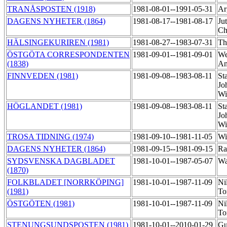
TRANÅSPOSTEN (1918)
1981-08-01--1991-05-31
Ar
DAGENS NYHETER (1864)
1981-08-17--1981-08-17
Ju
Ch
HÄLSINGEKURIREN (1981)
1981-08-27--1983-07-31
Th
ÖSTGÖTA CORRESPONDENTEN
1981-09-01--1981-09-01
We
(1838)
An
FINNVEDEN (1981)
1981-09-08--1983-08-11
St
Jo
Wi
HÖGLANDET (1981)
1981-09-08--1983-08-11
St
Jo
Wi
TROSA TIDNING (1974)
1981-09-10--1981-11-05
Wi
DAGENS NYHETER (1864)
1981-09-15--1981-09-15
Ra
SYDSVENSKA DAGBLADET
1981-10-01--1987-05-07
Wa
(1870)
FOLKBLADET [NORRKÖPING]
1981-10-01--1987-11-09
Ni
(1981)
To
ÖSTGÖTEN (1981)
1981-10-01--1987-11-09
Ni
To
STENUNGSUNDSPOSTEN (1981)
1981-10-01--2010-01-29
Gu