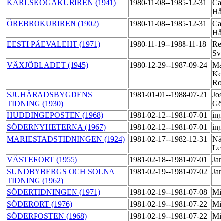
KARLSKOGAKURIREN (1941)
1980-11-08--1985-12-31
Ca
H
ÖREBROKURIREN (1902)
1980-11-08--1985-12-31
Ca
H
EESTI PÄEVALEHT (1971)
1980-11-19--1988-11-18
Re
Sv
VÄXJÖBLADET (1945)
1980-12-29--1987-09-24
Ma
Ke
Ro
SJUHÄRADSBYGDENS
1981-01-01--1988-07-21
Jo
TIDNING (1930)
Gö
HUDDINGEPOSTEN (1968)
1981-02-12--1981-07-01
in
SÖDERNYHETERNA (1967)
1981-02-12--1981-07-01
in
MARIESTADSTIDNINGEN (1924)
1981-02-17--1982-12-31
Nä
Le
VÄSTERORT (1955)
1981-02-18--1981-07-01
Ja
SUNDBYBERGS OCH SOLNA
1981-02-19--1981-07-02
Ja
TIDNING (1962)
SÖDERTIDNINGEN (1971)
1981-02-19--1981-07-08
Mi
SÖDERORT (1976)
1981-02-19--1981-07-22
Mi
SÖDERPOSTEN (1968)
1981-02-19--1981-07-22
Mi