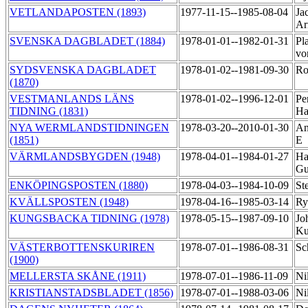
VETLANDAPOSTEN (1893)
1977-11-15--1985-08-04
Ja
Ar
SVENSKA DAGBLADET (1884)
1978-01-01--1982-01-31
Pl
v
SYDSVENSKA DAGBLADET
1978-01-02--1981-09-30
Ro
(1870)
VESTMANLANDS LÄNS
1978-01-02--1996-12-01
Pe
TIDNING (1831)
Ha
NYA WERMLANDSTIDNINGEN
1978-03-20--2010-01-30
An
(1851)
E
VÄRMLANDSBYGDEN (1948)
1978-04-01--1984-01-27
Ha
Gu
ENKÖPINGSPOSTEN (1880)
1978-04-03--1984-10-09
St
KVÄLLSPOSTEN (1948)
1978-04-16--1985-03-14
Ry
KUNGSBACKA TIDNING (1978)
1978-05-15--1987-09-10
Jo
Ku
VÄSTERBOTTENSKURIREN
1978-07-01--1986-08-31
Sc
(1900)
MELLERSTA SKÅNE (1911)
1978-07-01--1986-11-09
Ni
KRISTIANSTADSBLADET (1856)
1978-07-01--1988-03-06
Ni