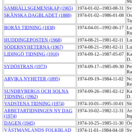
Ma
SAMHÄLLSGEMENSKAP (1965)
1974-01-02--1983-08-31
Sv
SKÅNSKA DAGBLADET (1888)
1974-01-02--1986-01-08
Os
Ta
BORÅS TIDNING (1838)
1974-04-01--1992-06-17
La
R
HUDDINGEPOSTEN (1968)
1974-08-21--1981-02-11
Lu
SÖDERNYHETERNA (1967)
1974-08-21--1981-02-11
Lu
LIDINGÖ TIDNING (1910)
1974-09-12--1987-05-07
Ka
D
SYDÖSTRAN (1973)
1974-09-17--1985-09-30
Pe
Ra
ARVIKA NYHETER (1895)
1974-09-19--1984-11-02
No
Re
SUNDBYBERGS OCH SOLNA
1974-09-26--1981-02-12
Ka
TIDNING (1962)
D
VADSTENA TIDNING (1974)
1974-10-01--1995-10-01
Sl
ARBETARTIDNINGEN NY DAG
1974-10-02--1982-12-31
An
(1974)
In
DAGEN (1945)
1974-10-25--1985-11-30
Ös
VÄSTMANLANDS FOLKBLAD
1974-11-01--1984-04-18
Sv