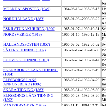
Jo
MÖLNDALSPOSTEN (1949)
1964-06-18--1985-05-15
Li
Jo
NORDHALLAND (1883)
1965-01-03--2008-08-22
An
Ka
ESKILSTUNAKURIREN (1890)
1965-01-07--1989-10-31
Sc
NORDSVERIGE (1919)
1965-01-15--1986-12-19
Ma
Hi
HALLANDSPOSTEN (1857)
1965-03-02--1982-05-02
Sv
SÄTERS TIDNING (1907)
1965-07-17--1982-10-30
Be
St
LUDVIKA TIDNING (1910)
1965-07-20--1993-04-14
Be
Be
SKARABORGS LÄNS TIDNING
1966-03-01--1985-06-19
Bo
(1884)
ELFSBORGS LÄNS
1966-03-17--1982-04-29
Pe
ANNONSBLAD (1886)
In
SKARA TIDNING (1863)
1966-03-31--1982-06-30
Bo
ELFSBORGS LÄNS TIDNING
1966-05-23--1982-03-26
Be
(1892)
Mi
VÄSTERBYGDEN (1949)
1966-11-11--1984-12-21
Jo