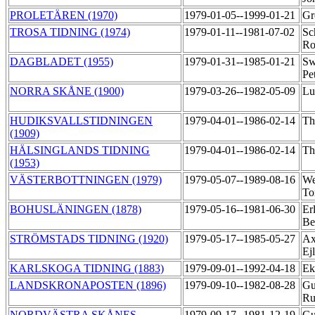
PROLETÄREN (1970)
1979-01-05--1999-01-21
Gr
TROSA TIDNING (1974)
1979-01-11--1981-07-02
Sc
Ro
DAGBLADET (1955)
1979-01-31--1985-01-21
Sw
Pe
NORRA SKÅNE (1900)
1979-03-26--1982-05-09
Lu
HUDIKSVALLSTIDNINGEN
1979-04-01--1986-02-14
Th
(1909)
HÄLSINGLANDS TIDNING
1979-04-01--1986-02-14
Th
(1953)
VÄSTERBOTTNINGEN (1979)
1979-05-07--1989-08-16
We
To
BOHUSLÄNINGEN (1878)
1979-05-16--1981-06-30
Er
Be
STRÖMSTADS TIDNING (1920)
1979-05-17--1985-05-27
Ax
Ej
KARLSKOGA TIDNING (1883)
1979-09-01--1992-04-18
Ek
LANDSKRONAPOSTEN (1896)
1979-09-10--1982-08-28
Gu
R
NORDVÄSTRA SKÅNES
1979-09-17--1981-12-19
Gu