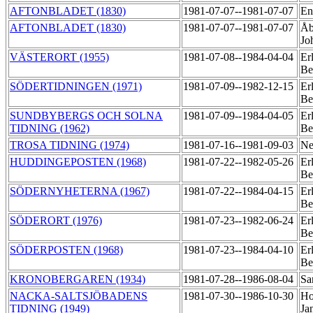
AFTONBLADET (1830)
1981-07-07--1981-07-07
En
AFTONBLADET (1830)
1981-07-07--1981-07-07
Åb
Jo
VÄSTERORT (1955)
1981-07-08--1984-04-04
Er
Be
SÖDERTIDNINGEN (1971)
1981-07-09--1982-12-15
Er
Be
SUNDBYBERGS OCH SOLNA
1981-07-09--1984-04-05
Er
TIDNING (1962)
Be
TROSA TIDNING (1974)
1981-07-16--1981-09-03
Ne
HUDDINGEPOSTEN (1968)
1981-07-22--1982-05-26
Er
Be
SÖDERNYHETERNA (1967)
1981-07-22--1984-04-15
Er
Be
SÖDERORT (1976)
1981-07-23--1982-06-24
Er
Be
SÖDERPOSTEN (1968)
1981-07-23--1984-04-10
Er
Be
KRONOBERGAREN (1934)
1981-07-28--1986-08-04
Sa
NACKA-SALTSJÖBADENS
1981-07-30--1986-10-30
Ho
TIDNING (1949)
Ja