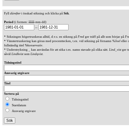
Fyll
därefter
i önskad sökning och klicka på
Sök
.
Period
(i formen: åååå-mm-dd)
--
* Sökningen högertrunkeras alltid, d.v.s. en söknng på
Fred
ger träff på allt som börjar på
Fr
* Vänstertrunkering kan göras med procenttecken, t.ex. vid sökning på förnamn
%Joel
eller 
fullständig titel
%konservativ
.
* Understrykning _ kan användas för att söka t.ex. namn stavade på olika sätt.
Lind_vist
ger t
såväl
Lindkvist
som
Lindqvist
.
Tidningstitel
Ansvarig utgivare
Titel
Sortera på
Tidningstitel
Startdatum
Ansvarig utgivare