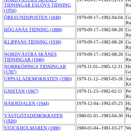
TIDNINGAR ESLÖVS TIDNING
R
(1956)
ÖRESUNDSPOSTEN (1848)
1979-09-17--1982-04-04
Gu
R
HÖGANÄS TIDNING (1888)
1979-09-17--1982-08-28
Gu
R
KLIPPANS TIDNING (1938)
1979-09-17--1982-08-28
Gu
R
NORDVÄSTRA SKÅNES
1979-09-17--1982-08-28
Gu
TIDNINGAR (1946)
R
NORRKÖPINGS TIDNINGAR
1979-11-01--1985-12-31
He
(1787)
Gu
UPPSALADEMOKRATEN (1980)
1979-11-12--1983-05-18
Jo
Ke
GNISTAN (1967)
1979-11-23--1982-02-11
Pe
Ro
HÄRJEDALEN (1944)
1979-12-04--1992-05-25
Hu
R
VÄSTGÖTADEMOKRATEN
1980-01-01--1983-04-30
Ha
(1926)
STOCKHOLMAREN (1980)
1980-01-04--1981-03-27
We