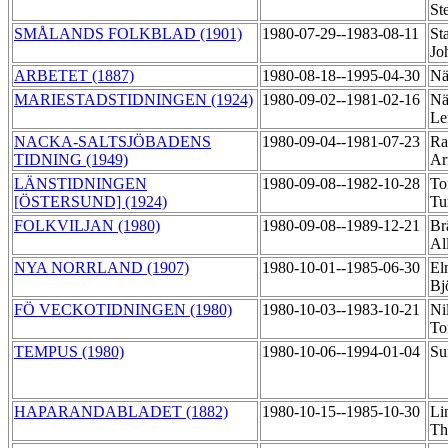
St
SMÅLANDS FOLKBLAD (1901)
1980-07-29--1983-08-11
St
Jo
ARBETET (1887)
1980-08-18--1995-04-30
Nä
MARIESTADSTIDNINGEN (1924)
1980-09-02--1981-02-16
Nä
Le
NACKA-SALTSJÖBADENS
1980-09-04--1981-07-23
Ra
TIDNING (1949)
Ar
LÄNSTIDNINGEN
1980-09-08--1982-10-28
To
[ÖSTERSUND] (1924)
Tu
FOLKVILJAN (1980)
1980-09-08--1989-12-21
Br
Al
NYA NORRLAND (1907)
1980-10-01--1985-06-30
El
Bj
FÖ VECKOTIDNINGEN (1980)
1980-10-03--1983-10-21
Ni
To
TEMPUS (1980)
1980-10-06--1994-01-04
Su
HAPARANDABLADET (1882)
1980-10-15--1985-10-30
Li
Th