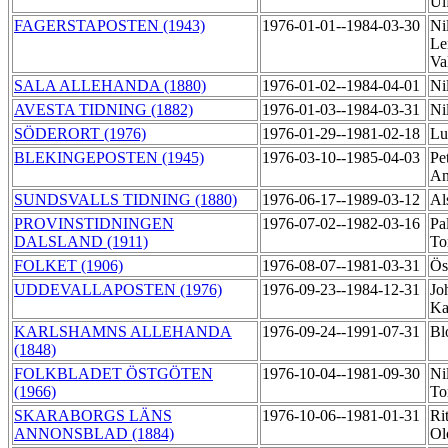
Ul
FAGERSTAPOSTEN (1943)
1976-01-01--1984-03-30
Ni
Le
Va
SALA ALLEHANDA (1880)
1976-01-02--1984-04-01
Ni
AVESTA TIDNING (1882)
1976-01-03--1984-03-31
Ni
SÖDERORT (1976)
1976-01-29--1981-02-18
Lu
BLEKINGEPOSTEN (1945)
1976-03-10--1985-04-03
Pe
An
SUNDSVALLS TIDNING (1880)
1976-06-17--1989-03-12
Al
PROVINSTIDNINGEN
1976-07-02--1982-03-16
Pa
DALSLAND (1911)
To
FOLKET (1906)
1976-08-07--1981-03-31
Ös
UDDEVALLAPOSTEN (1976)
1976-09-23--1984-12-31
Jo
Ka
KARLSHAMNS ALLEHANDA
1976-09-24--1991-07-31
Bl
(1848)
FOLKBLADET ÖSTGÖTEN
1976-10-04--1981-09-30
Ni
(1966)
To
SKARABORGS LÄNS
1976-10-06--1981-01-31
Ri
ANNONSBLAD (1884)
Ol