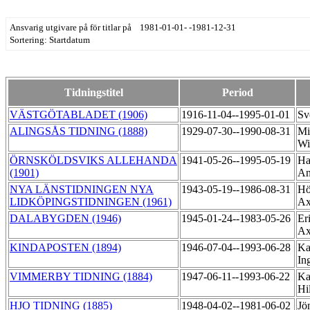
Ansvarig utgivare på för titlar på 1981-01-01- -1981-12-31
Sortering: Startdatum
Tidningstitel
Period
VÄSTGÖTABLADET (1906)
1916-11-04--1995-01-01
Sv
ALINGSÅS TIDNING (1888)
1929-07-30--1990-08-31
Mi
Wi
ÖRNSKÖLDSVIKS ALLEHANDA
1941-05-26--1995-05-19
Ha
(1901)
A
NYA LÄNSTIDNINGEN NYA
1943-05-19--1986-08-31
Hö
LIDKÖPINGSTIDNINGEN (1961)
Ax
DALABYGDEN (1946)
1945-01-24--1983-05-26
Er
Ax
KINDAPOSTEN (1894)
1946-07-04--1993-06-28
Ka
In
VIMMERBY TIDNING (1884)
1947-06-11--1993-06-22
Ka
Hi
HJO TIDNING (1885)
1948-04-02--1981-06-02
Jö