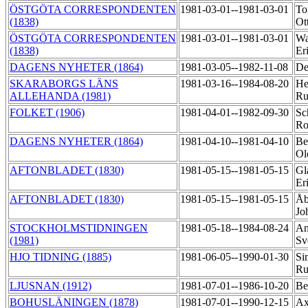
ÖSTGÖTA CORRESPONDENTEN
1981-03-01--1981-03-01
To
(1838)
Ot
ÖSTGÖTA CORRESPONDENTEN
1981-03-01--1981-03-01
Wa
(1838)
Er
DAGENS NYHETER (1864)
1981-03-05--1982-11-08
De
SKARABORGS LÄNS
1981-03-16--1984-08-20
He
ALLEHANDA (1981)
R
FOLKET (1906)
1981-04-01--1982-09-30
Sc
Ro
DAGENS NYHETER (1864)
1981-04-10--1981-04-10
Be
Ol
AFTONBLADET (1830)
1981-05-15--1981-05-15
Gl
Er
AFTONBLADET (1830)
1981-05-15--1981-05-15
Åb
Jo
STOCKHOLMSTIDNINGEN
1981-05-18--1984-08-24
An
(1981)
Sv
HJO TIDNING (1885)
1981-06-05--1990-01-30
Si
R
LJUSNAN (1912)
1981-07-01--1986-10-20
Be
BOHUSLÄNINGEN (1878)
1981-07-01--1990-12-15
Ax