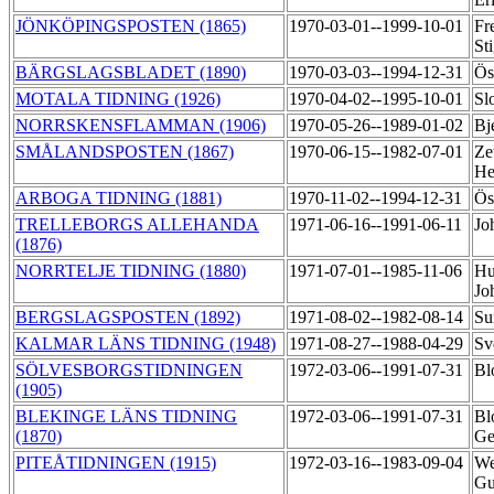
JÖNKÖPINGSPOSTEN (1865)
1970-03-01--1999-10-01
Fr
St
BÄRGSLAGSBLADET (1890)
1970-03-03--1994-12-31
Ös
MOTALA TIDNING (1926)
1970-04-02--1995-10-01
Sl
NORRSKENSFLAMMAN (1906)
1970-05-26--1989-01-02
Bj
SMÅLANDSPOSTEN (1867)
1970-06-15--1982-07-01
Ze
He
ARBOGA TIDNING (1881)
1970-11-02--1994-12-31
Ös
TRELLEBORGS ALLEHANDA
1971-06-16--1991-06-11
Jo
(1876)
NORRTELJE TIDNING (1880)
1971-07-01--1985-11-06
Hu
Jo
BERGSLAGSPOSTEN (1892)
1971-08-02--1982-08-14
Su
KALMAR LÄNS TIDNING (1948)
1971-08-27--1988-04-29
Sv
SÖLVESBORGSTIDNINGEN
1972-03-06--1991-07-31
Bl
(1905)
BLEKINGE LÄNS TIDNING
1972-03-06--1991-07-31
Bl
(1870)
Ge
PITEÅTIDNINGEN (1915)
1972-03-16--1983-09-04
We
Gu