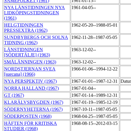
SAMEFOLKET (1961)
1961-01-15--
NYA LÄNSTIDNINGEN NYA
1961-04-05--
LIDKÖPINGSTIDNINGEN
(1961)
HELGTIDNINGEN
1962-05-20--1988-05-01
PRESSEXTRA (1962)
SUNDBYBERGS OCH SOLNA
1962-11-28--1987-05-05
TIDNING (1962)
LÄNSTIDNINGEN
1963-12-02--
[SÖDERTÄLJE] (1963)
SMÅLÄNNINGEN (1963)
1963-12-02--
NORDSTJERNAN SVEA
1966-01-06--1994-12-22
[suecana] (1966)
NYA PERSPEKTIV (1967)
1967-01-01--1987-12-31
Datum
NORRA HALLAND (1967)
1967-01-04--
GT (1967)
1967-01-14--1989-12-31
KLARÄLVSBYGDEN (1967)
1967-01-19--1985-12-19
SÖDERNYHETERNA (1967)
1967-10-11--1987-05-05
SÖDERPOSTEN (1968)
1968-04-25--1987-05-05
HÄFTEN FÖR KRITISKA
1968-08-15--2012-03-15
STUDIER (1968)