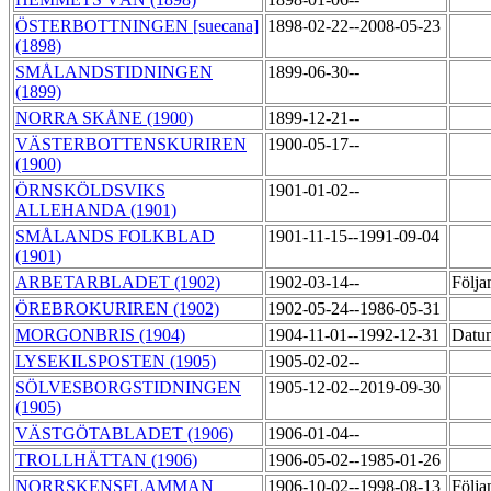
ÖSTERBOTTNINGEN [suecana]
1898-02-22--2008-05-23
(1898)
SMÅLANDSTIDNINGEN
1899-06-30--
(1899)
NORRA SKÅNE (1900)
1899-12-21--
VÄSTERBOTTENSKURIREN
1900-05-17--
(1900)
ÖRNSKÖLDSVIKS
1901-01-02--
ALLEHANDA (1901)
SMÅLANDS FOLKBLAD
1901-11-15--1991-09-04
(1901)
ARBETARBLADET (1902)
1902-03-14--
Följa
ÖREBROKURIREN (1902)
1902-05-24--1986-05-31
MORGONBRIS (1904)
1904-11-01--1992-12-31
Datum
LYSEKILSPOSTEN (1905)
1905-02-02--
SÖLVESBORGSTIDNINGEN
1905-12-02--2019-09-30
(1905)
VÄSTGÖTABLADET (1906)
1906-01-04--
TROLLHÄTTAN (1906)
1906-05-02--1985-01-26
NORRSKENSFLAMMAN
1906-10-02--1998-08-13
Följa