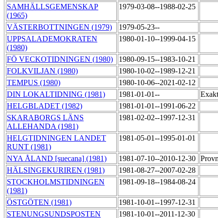
SAMHÄLLSGEMENSKAP
1979-03-08--1988-02-25
(1965)
VÄSTERBOTTNINGEN (1979)
1979-05-23--
UPPSALADEMOKRATEN
1980-01-10--1999-04-15
(1980)
FÖ VECKOTIDNINGEN (1980)
1980-09-15--1983-10-21
FOLKVILJAN (1980)
1980-10-02--1989-12-21
TEMPUS (1980)
1980-10-06--2021-02-12
DIN LOKALTIDNING (1981)
1981-01-01--
Exakt
HELGBLADET (1982)
1981-01-01--1991-06-22
SKARABORGS LÄNS
1981-02-02--1997-12-31
ALLEHANDA (1981)
HELGTIDNINGEN LANDET
1981-05-01--1995-01-01
RUNT (1981)
NYA ÅLAND [suecana] (1981)
1981-07-10--2010-12-30
Provn
HÄLSINGEKURIREN (1981)
1981-08-27--2007-02-28
STOCKHOLMSTIDNINGEN
1981-09-18--1984-08-24
(1981)
ÖSTGÖTEN (1981)
1981-10-01--1997-12-31
STENUNGSUNDSPOSTEN
1981-10-01--2011-12-30