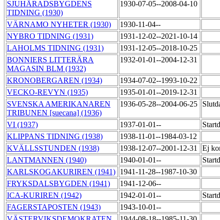
SJUHÄRADSBYGDENS
1930-07-05--2008-04-10
TIDNING (1930)
VÄRNAMO NYHETER (1930)
1930-11-04--
NYBRO TIDNING (1931)
1931-12-02--2021-10-14
LAHOLMS TIDNING (1931)
1931-12-05--2018-10-25
BONNIERS LITTERÄRA
1932-01-01--2004-12-31
MAGASIN BLM (1932)
KRONOBERGAREN (1934)
1934-07-02--1993-10-22
VECKO-REVYN (1935)
1935-01-01--2019-12-31
SVENSKA AMERIKANAREN
1936-05-28--2004-06-25
Slutd
TRIBUNEN [suecana] (1936)
VI (1937)
1937-01-01--
Start
KLIPPANS TIDNING (1938)
1938-11-01--1984-03-12
KVÄLLSSTUNDEN (1938)
1938-12-07--2001-12-31
Ej ko
LANTMANNEN (1940)
1940-01-01--
Start
KARLSKOGAKURIREN (1941)
1941-11-28--1987-10-30
FRYKSDALSBYGDEN (1941)
1941-12-06--
ICA-KURIREN (1942)
1942-01-01--
Start
FAGERSTAPOSTEN (1943)
1943-10-01--
VÄSTERVIKSDEMOKRATEN
1944-08-18--1985-11-30