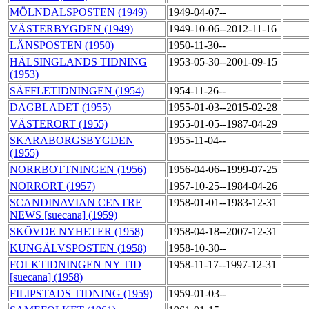
MÖLNDALSPOSTEN (1949)
1949-04-07--
VÄSTERBYGDEN (1949)
1949-10-06--2012-11-16
LÄNSPOSTEN (1950)
1950-11-30--
HÄLSINGLANDS TIDNING
1953-05-30--2001-09-15
(1953)
SÄFFLETIDNINGEN (1954)
1954-11-26--
DAGBLADET (1955)
1955-01-03--2015-02-28
VÄSTERORT (1955)
1955-01-05--1987-04-29
SKARABORGSBYGDEN
1955-11-04--
(1955)
NORRBOTTNINGEN (1956)
1956-04-06--1999-07-25
NORRORT (1957)
1957-10-25--1984-04-26
SCANDINAVIAN CENTRE
1958-01-01--1983-12-31
NEWS [suecana] (1959)
SKÖVDE NYHETER (1958)
1958-04-18--2007-12-31
KUNGÄLVSPOSTEN (1958)
1958-10-30--
FOLKTIDNINGEN NY TID
1958-11-17--1997-12-31
[suecana] (1958)
FILIPSTADS TIDNING (1959)
1959-01-03--