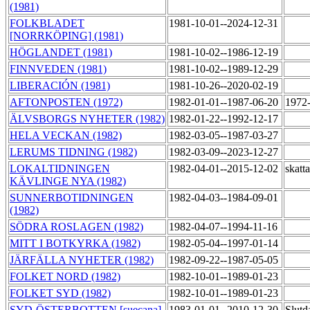
(1981)
FOLKBLADET
1981-10-01--2024-12-31
[NORRKÖPING] (1981)
HÖGLANDET (1981)
1981-10-02--1986-12-19
FINNVEDEN (1981)
1981-10-02--1989-12-29
LIBERACIÓN (1981)
1981-10-26--2020-02-19
AFTONPOSTEN (1972)
1982-01-01--1987-06-20
1972-
ÄLVSBORGS NYHETER (1982)
1982-01-22--1992-12-17
HELA VECKAN (1982)
1982-03-05--1987-03-27
LERUMS TIDNING (1982)
1982-03-09--2023-12-27
LOKALTIDNINGEN
1982-04-01--2015-12-02
skatt
KÄVLINGE NYA (1982)
SUNNERBOTIDNINGEN
1982-04-03--1984-09-01
(1982)
SÖDRA ROSLAGEN (1982)
1982-04-07--1994-11-16
MITT I BOTKYRKA (1982)
1982-05-04--1997-01-14
JÄRFÄLLA NYHETER (1982)
1982-09-22--1987-05-05
FOLKET NORD (1982)
1982-10-01--1989-01-23
FOLKET SYD (1982)
1982-10-01--1989-01-23
SYD-ÖSTERBOTTEN [suecana]
1983-01-01--2010-12-30
Slutd