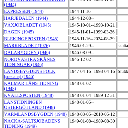
(1944)
EXPRESSEN (1944)
1944-11-16--
HÄRJEDALEN (1944)
1944-12-08--
VÄXJÖBLADET (1945)
1945-10-01--1993-10-21
DAGEN (1945)
1945-11-01--1999-03-26
BLEKINGEPOSTEN (1945)
1945-11-16--2024-08-29
MARKBLADET (1976)
1946-01-29--
skatt
DALABYGDEN (1946)
1946-08-09--
NORDVÄSTRA SKÅNES
1946-12-02--
TIDNINGAR (1946)
LANDSBYGDENS FOLK
1947-04-16--1993-04-16
Slutd
[suecana] (1946)
KALMAR LÄNS TIDNING
1948-01-02--
(1948)
KVÄLLSPOSTEN (1948)
1948-01-04--1989-12-31
LÄNSTIDNINGEN
1948-01-05--
ÖSTERGÖTLAND (1948)
VÄRMLANDSBYGDEN (1948)
1948-03-05--2010-05-12
NACKA-SALTSJÖBADENS
1949-01-08--1989-08-30
TIDNING (1949)