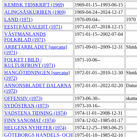
KEMISK TIDSKRIFT (1969)
1969-01-15--1993-06-15
ALINGSÅSKURIREN (1969)
1969-04-24--2024-12-17
LAND (1971)
1970-09-04--
1970 
EESTI PÄEVALEHT (1971)
1971-01-07--2018-12-15
VÄSTMANLANDS
1971-01-15--2002-07-04
FOLKBLAD (1971)
ARBETARBLADET [suecana]
1971-09-01--2009-12-31
Slutd
(1971)
FOLKET I BILD /
1971-10-06--
KULTURFRONT (1971)
HANGÖTIDNINGEN [suecana]
1972-01-01--2010-12-30
Slutd
(1972)
ANNONSBLADET DALARNA
1972-01-01--2022-02-20
Datu
(1972)
OFFENSIV (1973)
1973-06-30--
skatt
SYDÖSTRAN (1973)
1973-10-16--
VADSTENA TIDNING (1974)
1974-11-01--2008-12-31
FINN SANOMAT (1974)
1974-12-02--1985-01-17
HELGENS NYHETER (1974)
1974-12-25--1983-06-25
GÖTEBORGS HANDELS- OCH
1975-01-10--1985-02-16