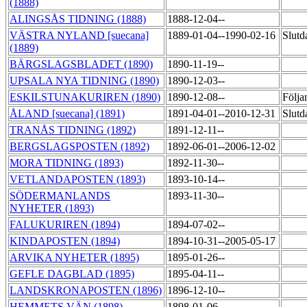
(1888)
ALINGSÅS TIDNING (1888)
1888-12-04--
VÄSTRA NYLAND [suecana]
1889-01-04--1990-02-16
Slutd
(1889)
BÄRGSLAGSBLADET (1890)
1890-11-19--
UPSALA NYA TIDNING (1890)
1890-12-03--
ESKILSTUNAKURIREN (1890)
1890-12-08--
Följa
ÅLAND [suecana] (1891)
1891-04-01--2010-12-31
Slutd
TRANÅS TIDNING (1892)
1891-12-11--
BERGSLAGSPOSTEN (1892)
1892-06-01--2006-12-02
MORA TIDNING (1893)
1892-11-30--
VETLANDAPOSTEN (1893)
1893-10-14--
SÖDERMANLANDS
1893-11-30--
NYHETER (1893)
FALUKURIREN (1894)
1894-07-02--
KINDAPOSTEN (1894)
1894-10-31--2005-05-17
ARVIKA NYHETER (1895)
1895-01-26--
GEFLE DAGBLAD (1895)
1895-04-11--
LANDSKRONAPOSTEN (1896)
1896-12-10--
HEMMETS VÄN (1898)
1898-01-06--