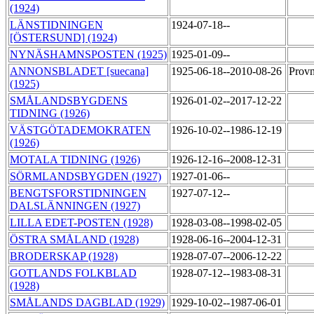
(1924)
LÄNSTIDNINGEN
1924-07-18--
[ÖSTERSUND] (1924)
NYNÄSHAMNSPOSTEN (1925)
1925-01-09--
ANNONSBLADET [suecana]
1925-06-18--2010-08-26
Provn
(1925)
SMÅLANDSBYGDENS
1926-01-02--2017-12-22
TIDNING (1926)
VÄSTGÖTADEMOKRATEN
1926-10-02--1986-12-19
(1926)
MOTALA TIDNING (1926)
1926-12-16--2008-12-31
SÖRMLANDSBYGDEN (1927)
1927-01-06--
BENGTSFORSTIDNINGEN
1927-07-12--
DALSLÄNNINGEN (1927)
LILLA EDET-POSTEN (1928)
1928-03-08--1998-02-05
ÖSTRA SMÅLAND (1928)
1928-06-16--2004-12-31
BRODERSKAP (1928)
1928-07-07--2006-12-22
GOTLANDS FOLKBLAD
1928-07-12--1983-08-31
(1928)
SMÅLANDS DAGBLAD (1929)
1929-10-02--1987-06-01