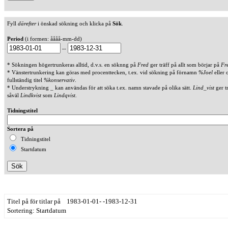
Fyll
därefter
i önskad sökning och klicka på
Sök
.
Period
(i formen: åååå-mm-dd)
--
* Sökningen högertrunkeras alltid, d.v.s. en söknng på
Fred
ger träff på allt som börjar på
Fr
* Vänstertrunkering kan göras med procenttecken, t.ex. vid sökning på förnamn
%Joel
eller 
fullständig titel
%konservativ
.
* Understrykning _ kan användas för att söka t.ex. namn stavade på olika sätt.
Lind_vist
ger t
såväl
Lindkvist
som
Lindqvist
.
Tidningstitel
Sortera på
Tidningstitel
Startdatum
Titel på för titlar på 1983-01-01- -1983-12-31
Sortering: Startdatum