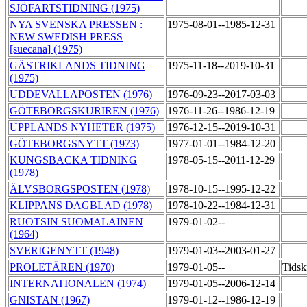
SJÖFARTSTIDNING (1975)
NYA SVENSKA PRESSEN :
1975-08-01--1985-12-31
NEW SWEDISH PRESS
[suecana] (1975)
GÄSTRIKLANDS TIDNING
1975-11-18--2019-10-31
(1975)
UDDEVALLAPOSTEN (1976)
1976-09-23--2017-03-03
GÖTEBORGSKURIREN (1976)
1976-11-26--1986-12-19
UPPLANDS NYHETER (1975)
1976-12-15--2019-10-31
GÖTEBORGSNYTT (1973)
1977-01-01--1984-12-20
KUNGSBACKA TIDNING
1978-05-15--2011-12-29
(1978)
ÄLVSBORGSPOSTEN (1978)
1978-10-15--1995-12-22
KLIPPANS DAGBLAD (1978)
1978-10-22--1984-12-31
RUOTSIN SUOMALAINEN
1979-01-02--
(1964)
SVERIGENYTT (1948)
1979-01-03--2003-01-27
PROLETÄREN (1970)
1979-01-05--
Tidsk
INTERNATIONALEN (1974)
1979-01-05--2006-12-14
GNISTAN (1967)
1979-01-12--1986-12-19