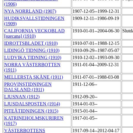
(1906)
NYA NORRLAND (1907)
1907-12-05--1999-12-31
HUDIKSVALLSTIDNINGEN
1909-12-11--1986-09-19
(1909)
CALIFORNIA VECKOBLAD
1910-01-01--2004-06-30
Slutd
[suecana] (1910)
IDROTTSBLADET (1910)
1910-07-01--1988-12-15
LIDINGÖ TIDNING (1910)
1910-09-29--1987-05-07
LUDVIKA TIDNING (1910)
1910-12-02--1993-09-30
NORRA VÄSTERBOTTEN
1911-01-04--2009-12-31
(1911)
MELLERSTA SKÅNE (1911)
1911-07-01--1988-03-08
PROVINSTIDNINGEN
1911-12-06--
DALSLAND (1911)
LJUSNAN (1912)
1912-09-20--
LJUSDALSPOSTEN (1914)
1914-01-03--
PITEÅTIDNINGEN (1915)
1915-01-04--
KATRINEHOLMSKURIREN
1917-01-05--
(1917)
VÄSTERBOTTENS
1917-09-14--2012-04-17