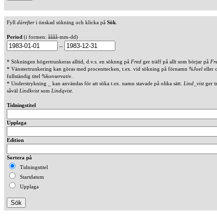
Fyll
därefter
i önskad sökning och klicka på
Sök
.
Period
(i formen: åååå-mm-dd)
--
* Sökningen högertrunkeras alltid, d.v.s. en söknng på
Fred
ger träff på allt som börjar på
Fr
* Vänstertrunkering kan göras med procenttecken, t.ex. vid sökning på förnamn
%Joel
eller 
fullständig titel
%konservativ
.
* Understrykning _ kan användas för att söka t.ex. namn stavade på olika sätt.
Lind_vist
ger t
såväl
Lindkvist
som
Lindqvist
.
Tidningstitel
Upplaga
Edition
Sortera på
Tidningstitel
Startdatum
Upplaga