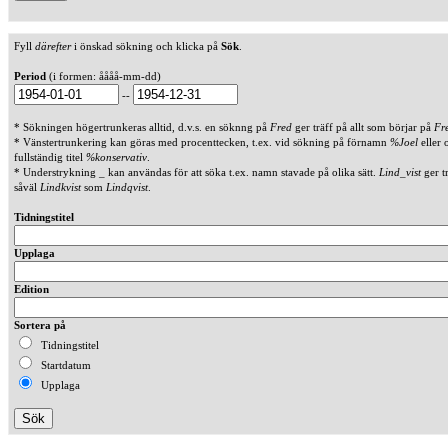
Fyll
därefter
i önskad sökning och klicka på
Sök
.
Period
(i formen: åååå-mm-dd)
--
* Sökningen högertrunkeras alltid, d.v.s. en söknng på
Fred
ger träff på allt som börjar på
Fr
* Vänstertrunkering kan göras med procenttecken, t.ex. vid sökning på förnamn
%Joel
eller 
fullständig titel
%konservativ
.
* Understrykning _ kan användas för att söka t.ex. namn stavade på olika sätt.
Lind_vist
ger t
såväl
Lindkvist
som
Lindqvist
.
Tidningstitel
Upplaga
Edition
Sortera på
Tidningstitel
Startdatum
Upplaga