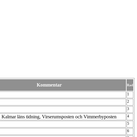
Kommentar
Rad
1
2
3
ta Kalmar läns tidning, Virserumsposten och Vimmerbyposten
4
5
6