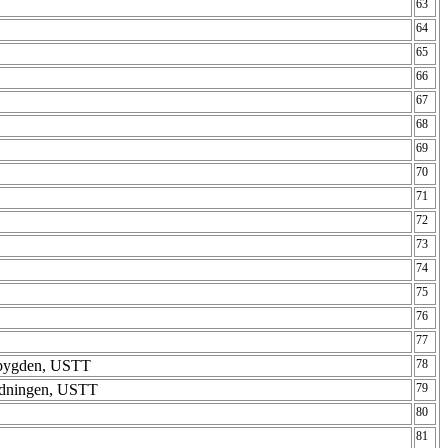
63
64
65
66
67
68
69
70
71
72
73
74
75
76
77
ebygden, USTT
78
idningen, USTT
79
80
81