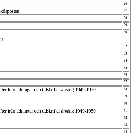
26
ekilsposten
27
28
29
30
51.
31
32
33
34
35
36
37
ter från tidningar och tidskrifter årgång 1949-1950
38
39
40
ter från tidningar och tidskrifter årgång 1949-1950
41
42
43
44