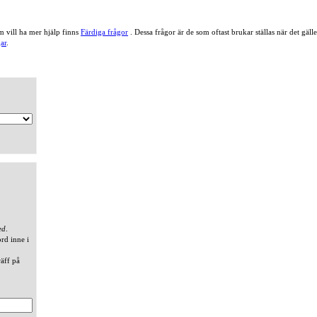
 vill ha mer hjälp finns
Färdiga frågor
. Dessa frågor är de som oftast brukar ställas när det gä
ar
.
ed
.
ord inne i
räff på