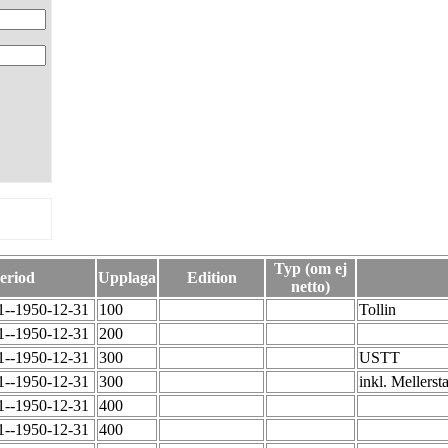
Typ (om ej
eriod
Upplaga
Edition
netto)
1--1950-12-31
100
Tollin
1--1950-12-31
200
1--1950-12-31
300
USTT
1--1950-12-31
300
inkl. Mellers
1--1950-12-31
400
1--1950-12-31
400