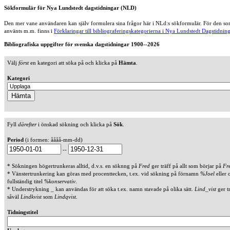
Sökformulär för Nya Lundstedt dagstidningar (NLD)
Den mer vane användaren kan själv formulera sina frågor här i NLd:s sökformulär. För den som
använts m.m. finns i
Förklaringar till bibliograferingskategorierna i Nya Lundstedt Dagstidning
Bibliografiska uppgifter för svenska dagstidningar 1900--2026
Välj
först
en kategori att söka på och klicka på
Hämta
.
Kategori
Fyll
därefter
i önskad sökning och klicka på
Sök
.
Period
(i formen: åååå-mm-dd)
--
* Sökningen högertrunkeras alltid, d.v.s. en söknng på
Fred
ger träff på allt som börjar på
Fr
* Vänstertrunkering kan göras med procenttecken, t.ex. vid sökning på förnamn
%Joel
eller 
fullständig titel
%konservativ
.
* Understrykning _ kan användas för att söka t.ex. namn stavade på olika sätt.
Lind_vist
ger t
såväl
Lindkvist
som
Lindqvist
.
Tidningstitel