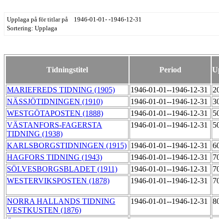
Upplaga på för titlar på 1946-01-01- -1946-12-31
Sortering: Upplaga
Tidningstitel
Period
U
MARIEFREDS TIDNING (1905)
1946-01-01--1946-12-31
2
NÄSSJÖTIDNINGEN (1910)
1946-01-01--1946-12-31
3
WESTGÖTAPOSTEN (1888)
1946-01-01--1946-12-31
5
VÄSTANFORS-FAGERSTA
1946-01-01--1946-12-31
5
TIDNING (1938)
KARLSBORGSTIDNINGEN (1915)
1946-01-01--1946-12-31
6
HAGFORS TIDNING (1943)
1946-01-01--1946-12-31
7
SÖLVESBORGSBLADET (1911)
1946-01-01--1946-12-31
7
WESTERVIKSPOSTEN (1878)
1946-01-01--1946-12-31
7
NORRA HALLANDS TIDNING
1946-01-01--1946-12-31
8
VESTKUSTEN (1876)