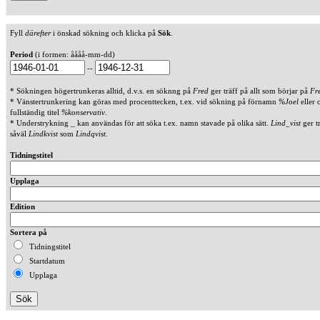
Fyll
därefter
i önskad sökning och klicka på
Sök
.
Period
(i formen: åååå-mm-dd)
--
* Sökningen högertrunkeras alltid, d.v.s. en söknng på
Fred
ger träff på allt som börjar på
Fr
* Vänstertrunkering kan göras med procenttecken, t.ex. vid sökning på förnamn
%Joel
eller 
fullständig titel
%konservativ
.
* Understrykning _ kan användas för att söka t.ex. namn stavade på olika sätt.
Lind_vist
ger t
såväl
Lindkvist
som
Lindqvist
.
Tidningstitel
Upplaga
Edition
Sortera på
Tidningstitel
Startdatum
Upplaga