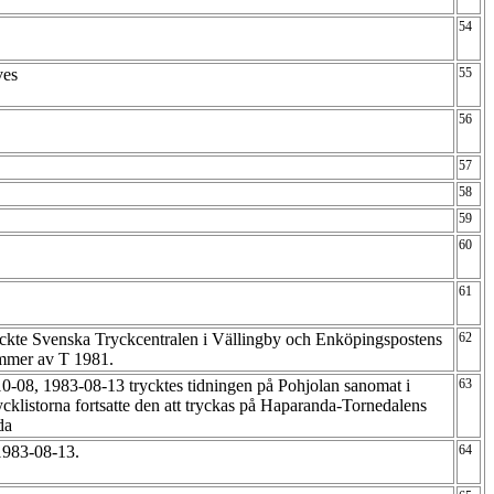
54
uves
55
56
57
58
59
60
61
yckte Svenska Tryckcentralen i Vällingby och Enköpingspostens
62
ummer av T 1981.
0-08, 1983-08-13 trycktes tidningen på Pohjolan sanomat i
63
ycklistorna fortsatte den att tryckas på Haparanda-Tornedalens
nda
1983-08-13.
64