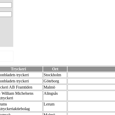
Tryckeri
Ort
onbladets tryckeri
Stockholm
onbladets tryckeri
Göteborg
yckeri AB Framtiden
Malmö
 William Michelsens
Alingsås
tryckeri
rums
Lerum
tryckeriaktiebolag
totryck
Malmö