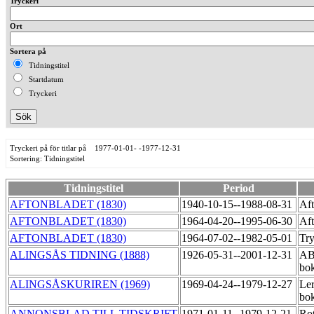
Tryckeri
Ort
Sortera på
Tidningstitel
Startdatum
Tryckeri
Tryckeri på för titlar på 1977-01-01- -1977-12-31
Sortering: Tidningstitel
Tidningstitel
Period
AFTONBLADET (1830)
1940-10-15--1988-08-31
Aft
AFTONBLADET (1830)
1964-04-20--1995-06-30
Aft
AFTONBLADET (1830)
1964-07-02--1982-05-01
Tr
ALINGSÅS TIDNING (1888)
1926-05-31--2001-12-31
AB
bok
ALINGSÅSKURIREN (1969)
1969-04-24--1979-12-27
Le
bok
ANNONSBLAD TILL TIDSKRIFT
1971-01-11--1979-12-21
Ro