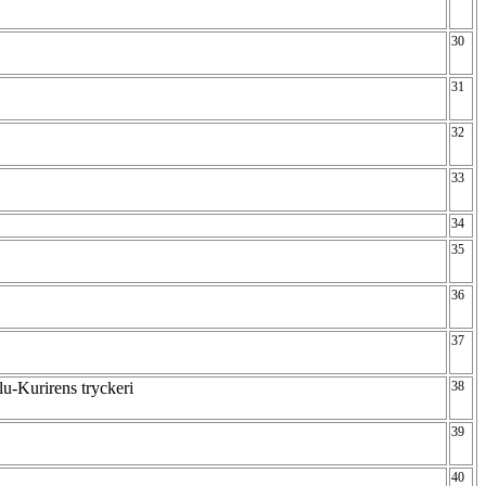
30
31
32
33
34
35
36
37
lu-Kurirens tryckeri
38
39
40