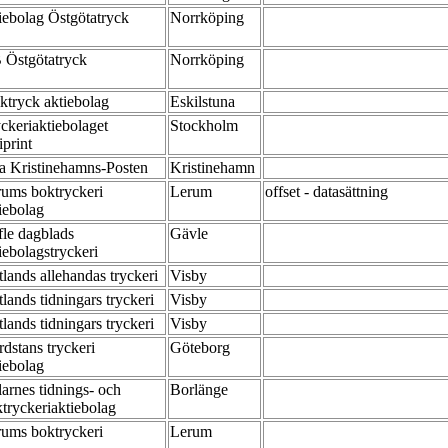
iebolag Östgötatryck
Norrköping
 Östgötatryck
Norrköping
ktryck aktiebolag
Eskilstuna
ckeriaktiebolaget
Stockholm
iprint
a Kristinehamns-Posten
Kristinehamn
ums boktryckeri
Lerum
offset - datasättning
iebolag
le dagblads
Gävle
iebolagstryckeri
lands allehandas tryckeri
Visby
lands tidningars tryckeri
Visby
lands tidningars tryckeri
Visby
dstans tryckeri
Göteborg
iebolag
arnes tidnings- och
Borlänge
tryckeriaktiebolag
rums boktryckeri
Lerum