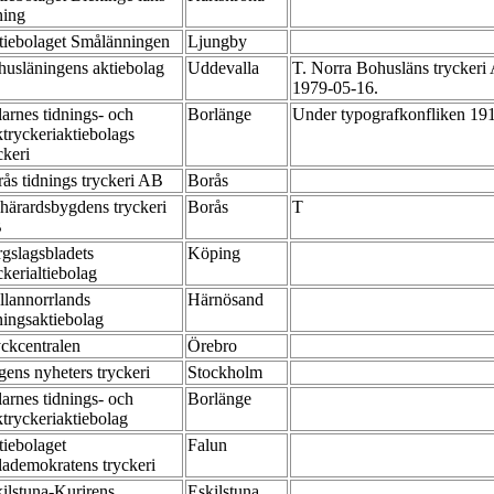
ning
tiebolaget Smålänningen
Ljungby
usläningens aktiebolag
Uddevalla
T. Norra Bohusläns tryckeri 
1979-05-16.
arnes tidnings- och
Borlänge
Under typografkonfliken 191
tryckeriaktiebolags
ckeri
ås tidnings tryckeri AB
Borås
härardsbygdens tryckeri
Borås
T
B
gslagsbladets
Köping
ckerialtiebolag
lannorrlands
Härnösand
ningsaktiebolag
ckcentralen
Örebro
ens nyheters tryckeri
Stockholm
arnes tidnings- och
Borlänge
tryckeriaktiebolag
iebolaget
Falun
ademokratens tryckeri
ilstuna-Kurirens
Eskilstuna