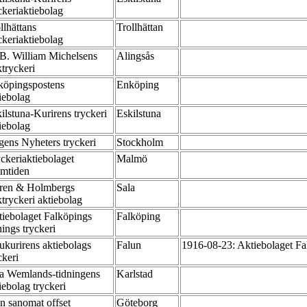
ckeriaktiebolag
llhättans
Trollhättan
ckeriaktiebolag
B. William Michelsens
Alingsås
tryckeri
köpingspostens
Enköping
iebolag
ilstuna-Kurirens tryckeri
Eskilstuna
iebolag
ens Nyheters tryckeri
Stockholm
ckeriaktiebolaget
Malmö
amtiden
ren & Holmbergs
Sala
tryckeri aktiebolag
iebolaget Falköpings
Falköping
nings tryckeri
ukurirens aktiebolags
Falun
1916-08-23: Aktiebolaget Fa
ckeri
a Wemlands-tidningens
Karlstad
iebolag tryckeri
n sanomat offset
Göteborg