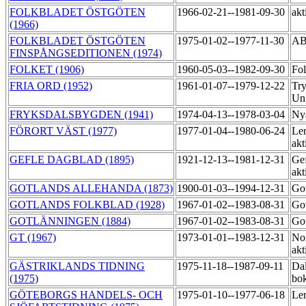
FOLKBLADET ÖSTGÖTEN
1966-02-21--1981-09-30
akt
(1966)
FOLKBLADET ÖSTGÖTEN
1975-01-02--1977-11-30
AB
FINSPÅNGSEDITIONEN (1974)
FOLKET (1906)
1960-05-03--1982-09-30
Fol
FRIA ORD (1952)
1961-01-07--1979-12-22
Try
Un
FRYKSDALSBYGDEN (1941)
1974-04-13--1978-03-04
Ny
FÖRORT VÄST (1977)
1977-01-04--1980-06-24
Ler
akt
GEFLE DAGBLAD (1895)
1921-12-13--1981-12-31
Gef
akt
GOTLANDS ALLEHANDA (1873)
1900-01-03--1994-12-31
Got
GOTLANDS FOLKBLAD (1928)
1967-01-02--1983-08-31
Got
GOTLÄNNINGEN (1884)
1967-01-02--1983-08-31
Got
GT (1967)
1973-01-01--1983-12-31
Nor
akt
GÄSTRIKLANDS TIDNING
1975-11-18--1987-09-11
Dal
(1975)
bok
GÖTEBORGS HANDELS- OCH
1975-01-10--1977-06-18
Le