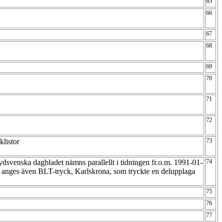
65
66
67
68
69
70
71
72
klistor
73
dsvenska dagbladet nämns parallellt i tidningen fr.o.m. 1991-01-
74
anges även BLT-tryck, Karlskrona, som tryckte en delupplaga
75
76
77