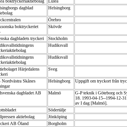
eå boktryckeriaktiebolag
Luleå
singborgs dagblad
Helsingborg
iebolag
ckcentralen
Örebro
ksonska boktryckeriet
Skövde
B
nska dagbladets tryckeri
Stockholm
iksvallstidningens
Hudiksvall
ckeriaktiebolag
iksvallstidningens
Hudiksvall
ckeriaktiebolag
iebolaget Härjedalens
Sveg
ckeri
 Nordvästra Skånes
Helsingborg
Uppgift om tryckort från tryc
ningar
dsvenska dagbladet AB
Malmö
G-P teknik i Göteborg och Sy
18. 1993-04-15--1994-12-31 
av I dag [Malmö].
ottsbladet
Södertälje
lpressen aktiebolag
Jönköping
yckeri AB Öland
Borgholm