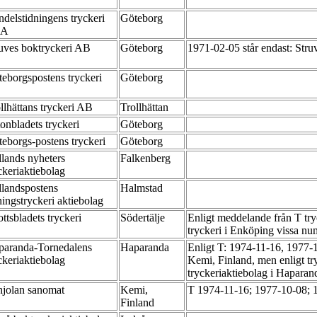
delstidningens tryckeri
Göteborg
BA
uves boktryckeri AB
Göteborg
1971-02-05 står endast: Str
eborgspostens tryckeri
Göteborg
llhättans tryckeri AB
Trollhättan
onbladets tryckeri
Göteborg
eborgs-postens tryckeri
Göteborg
lands nyheters
Falkenberg
ckeriaktiebolag
landspostens
Halmstad
ningstryckeri aktiebolag
ottsbladets tryckeri
Södertälje
Enligt meddelande från T tr
tryckeri i Enköping vissa n
paranda-Tornedalens
Haparanda
Enligt T: 1974-11-16, 1977-1
ckeriaktiebolag
Kemi, Finland, men enligt tr
tryckeriaktiebolag i Hapara
hjolan sanomat
Kemi,
T 1974-11-16; 1977-10-08; 
Finland