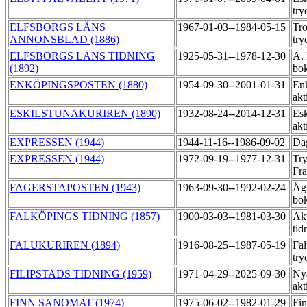
try
ELFSBORGS LÄNS
1967-01-03--1984-05-15
Tro
ANNONSBLAD (1886)
try
ELFSBORGS LÄNS TIDNING
1925-05-31--1978-12-30
A. 
(1892)
bok
ENKÖPINGSPOSTEN (1880)
1954-09-30--2001-01-31
En
akt
ESKILSTUNAKURIREN (1890)
1932-08-24--2014-12-31
Esk
akt
EXPRESSEN (1944)
1944-11-16--1986-09-02
Dag
EXPRESSEN (1944)
1972-09-19--1977-12-31
Try
Fr
FAGERSTAPOSTEN (1943)
1963-09-30--1992-02-24
Åg
bok
FALKÖPINGS TIDNING (1857)
1900-03-03--1981-03-30
Akt
tid
FALUKURIREN (1894)
1916-08-25--1987-05-19
Fal
try
FILIPSTADS TIDNING (1959)
1971-04-29--2025-09-30
Ny
akt
FINN SANOMAT (1974)
1975-06-02--1982-01-29
Fin