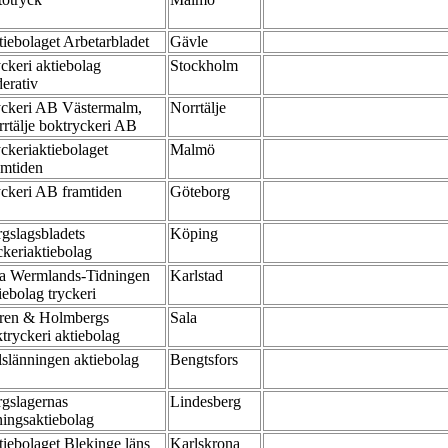
iebolaget Arbetarbladet
Gävle
ckeri aktiebolag
Stockholm
erativ
yckeri AB Västermalm,
Norrtälje
rtälje boktryckeri AB
ckeriaktiebolaget
Malmö
amtiden
ckeri AB framtiden
Göteborg
gslagsbladets
Köping
ckeriaktiebolag
a Wermlands-Tidningen
Karlstad
iebolag tryckeri
ren & Holmbergs
Sala
tryckeri aktiebolag
slänningen aktiebolag
Bengtsfors
gslagernas
Lindesberg
ningsaktiebolag
iebolaget Blekinge läns
Karlskrona