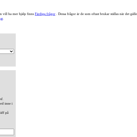
 vill ha mer hjälp finns
Färdiga frågor
. Dessa frågor är de som oftast brukar ställas när det gä
ar
.
ed
.
ord inne i
räff på