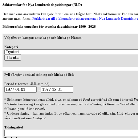
Sökformulär för Nya Lundstedt dagstidningar (NLD)
Den mer vane användaren kan själv formulera sina frågor här i NLd:s sökformulär. För den som
använts m.m. finns i
Förklaringar till bibliograferingskategorierna i Nya Lundstedt Dagstidning
Bibliografiska uppgifter för svenska dagstidningar 1900--2026
Välj
först
en kategori att söka på och klicka på
Hämta
.
Kategori
Fyll
därefter
i önskad sökning och klicka på
Sök
.
Period
(i formen: åååå-mm-dd)
--
* Sökningen högertrunkeras alltid, d.v.s. en söknng på
Fred
ger träff på allt som börjar på
Fr
* Vänstertrunkering kan göras med procenttecken, t.ex. vid sökning på förnamn
%Joel
eller 
fullständig titel
%konservativ
.
* Understrykning _ kan användas för att söka t.ex. namn stavade på olika sätt.
Lind_vist
ger t
såväl
Lindkvist
som
Lindqvist
.
Tidningstitel