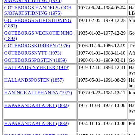
SJÖFARTSTIDNING (1975)
GÖTEBORGS HANDELS- OCH
1977-06-24--1984-05-04
Han
SJÖFARTSTIDNING (1975)
L
GÖTEBORGS STIFTSTIDNING
1971-02-05--1979-12-28
Str
(1861)
GÖTEBORGS VECKOTIDNING
1935-01-03--1977-12-29
Göt
(1893)
GÖTEBORGSKURIREN (1976)
1976-11-26--1986-12-19
Tro
GÖTEBORGSNYTT (1973)
1977-01-01--1983-11-10
Aft
GÖTEBORGSPOSTEN (1859)
1900-01-01--1989-03-01
Göt
HALLANDS NYHETER (1919)
1919-12-16--1994-12-31
Hal
try
HALLANDSPOSTEN (1857)
1975-05-01--1991-08-29
Hal
tid
HANINGE ALLEHANDA (1977)
1977-09-22--1981-12-11
Idr
HAPARANDABLADET (1882)
1917-11-03--1977-10-06
Ha
try
HAPARANDABLADET (1882)
1974-11-16--1977-10-06
Po