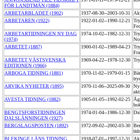
FÖR LANDTMÄN (1884)
ARBETARBLADET (1902)
1937-08-30--2003-10-31
Akt
ARBETAREN (1922)
1922-01-02--1990-12-21
Try
Fed
ARBETARTIDNINGEN NY DAG
1974-10-02--1982-12-31
Tr
(1974)
Nor
ARBETET (1887)
1900-01-02--1989-04-23
Try
Fr
ARBETET VÄSTSVENSKA
1969-04-22--1978-12-30
Try
EDITIONEN (1966)
ARBOGA TIDNING (1881)
1970-11-02--1979-01-15
Bär
try
ARVIKA NYHETER (1895)
1970-11-06--2025-09-30
Ny
akt
AVESTA TIDNING (1882)
1905-01-05--1992-02-25
Åg
bok
BENGTSFORSTIDNINGEN
1974-01-04--1986-12-30
Dal
DALSLÄNNINGEN (1927)
BERGSLAGSPOSTEN (1892)
1972-09-02--2002-03-30
Ber
tid
BLEKINGE LÄNS TIDNING
1918-07-01--1997-12-31
Akt