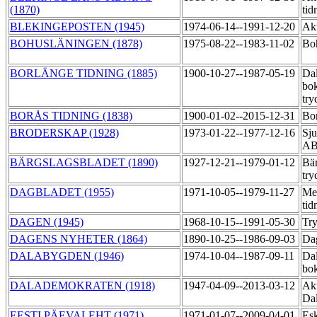
(1870)
tid
BLEKINGEPOSTEN (1945)
1974-06-14--1991-12-20
Ak
BOHUSLÄNINGEN (1878)
1975-08-22--1983-11-02
Boh
BORLÄNGE TIDNING (1885)
1900-10-27--1987-05-19
Dal
bok
try
BORÅS TIDNING (1838)
1900-01-02--2015-12-31
Bor
BRODERSKAP (1928)
1973-01-22--1977-12-16
Sju
A
BÄRGSLAGSBLADET (1890)
1927-12-21--1979-01-12
Bär
try
DAGBLADET (1955)
1971-10-05--1979-11-27
Mel
tid
DAGEN (1945)
1968-10-15--1991-05-30
Try
DAGENS NYHETER (1864)
1890-10-25--1986-09-03
Dag
DALABYGDEN (1946)
1974-10-04--1987-09-11
Dal
bok
DALADEMOKRATEN (1918)
1947-04-09--2013-03-12
Akt
Dal
EESTI PÄEVALEHT (1971)
1971-01-07--2009-04-01
Esk