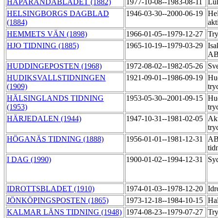
HAPARANDABLADET (1882)
1977-10-08--1983-08-11
Lul
HELSINGBORGS DAGBLAD
1946-03-30--2000-06-19
Hel
(1884)
akt
HEMMETS VÄN (1898)
1966-01-05--1979-12-27
Try
HJO TIDNING (1885)
1965-10-19--1979-03-29
Isa
A
HUDDINGEPOSTEN (1968)
1972-08-02--1982-05-26
Sve
HUDIKSVALLSTIDNINGEN
1921-09-01--1986-09-19
Hud
(1909)
try
HÄLSINGLANDS TIDNING
1953-05-30--2001-09-15
Hud
(1953)
try
HÄRJEDALEN (1944)
1947-10-31--1981-02-05
Akt
try
HÖGANÄS TIDNING (1888)
1956-01-01--1981-12-31
AB
tid
I DAG (1990)
1900-01-02--1994-12-31
Sy
IDROTTSBLADET (1910)
1974-01-03--1978-12-20
Idr
JÖNKÖPINGSPOSTEN (1865)
1973-12-18--1984-10-15
Hal
KALMAR LÄNS TIDNING (1948)
1974-08-23--1979-07-27
Tr